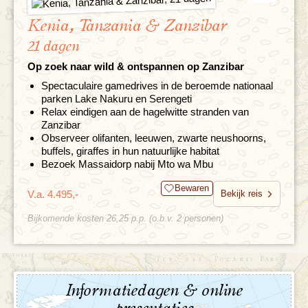
Kenia, Tanzania & Zanzibar
21 dagen
Op zoek naar wild & ontspannen op Zanzibar
Spectaculaire gamedrives in de beroemde nationaal
parken Lake Nakuru en Serengeti
Relax eindigen aan de hagelwitte stranden van
Zanzibar
Observeer olifanten, leeuwen, zwarte neushoorns,
buffels, giraffes in hun natuurlijke habitat
Bezoek Massaidorp nabij Mto wa Mbu
Bewaren
V.a. 4.495,-
Bekijk reis
Bijkomende kosten 26,25 p.p. (o.b.v. 2 personen)
Informatiedagen & online