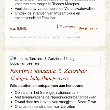
voet met een ranger in Rhodes Matopos
Voel de spray van donderende Victoriawatervallen
Ontdek de stranden van Mozambique en
specerijeneiland Zanzibar
Bewaren
V.a. 5.945,-
Bekijk reis
Bijkomende kosten 26,25 p.p. (o.b.v. 2 personen)
Rondreis Tanzania & Zanzibar
15 dagen lodge/kampeerreis
Wild spotten en ontspannen aan het strand
Op safari in het Serengeti nationaal park
Met terreinwagens de Ngorongorokrater ontdekken
Dwaal door het labyrint van steegjes in Stone Town
Ontspan op de stranden van Zanzibar