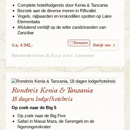
Complete hotel/lodgereis door Kenia & Tanzania
Bezoek aan de diverse meren in Riftvallei
Vogels, nijlpaarden en krokodillen spotten op Lake
Elementaita
Afsluitend verblijf op de witte zandstranden van
Zanzibar
Bewaren
V.a. 4.945,-
Bekijk reis
Bijkomende kosten 26,25 p.p. (o.b.v. 2 personen)
Rondreis Kenia & Tanzania
18 dagen lodge/hotelreis
Op zoek naar de Big 5
Op zoek naar de Big Five
Safari in Masai Mara, de Serengeti en de
Ngorongorokrater