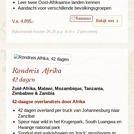
Leer twee Oost-Afrikaanse landen kennen
Aandacht voor verschillende bevolkingsgroepen
Bewaren
V.a. 4.895,-
Bekijk reis
Bijkomende kosten 26,25 p.p. (o.b.v. 2 personen)
Rondreis Afrika
42 dagen
Zuid-Afrika, Malawi, Mozambique, Tanzania,
Zimbabwe & Zambia
42-daagse overlandreis door Afrika
42 dagen overland per truck van Johannesburg naar
Zanzibar
Speur naar wild in het Krugerpark, South Luangwa en
Hwange national park
Snorkel met walvishaaien en 'track' neushoorns te