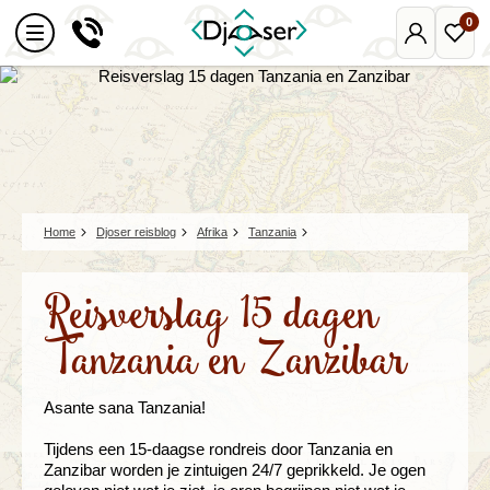
0
Mijn
Favo
Djoser
reize
Home
Djoser reisblog
Afrika
Tanzania
Reisverslag 15 dagen
Tanzania en Zanzibar
Asante sana Tanzania!
Tijdens een 15-daagse rondreis door Tanzania en
Zanzibar worden je zintuigen 24/7 geprikkeld. Je ogen