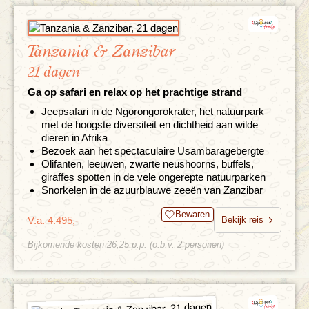
Tanzania & Zanzibar
21 dagen
Ga op safari en relax op het prachtige strand
Jeepsafari in de Ngorongorokrater, het natuurpark
met de hoogste diversiteit en dichtheid aan wilde
dieren in Afrika
Bezoek aan het spectaculaire Usambaragebergte
Olifanten, leeuwen, zwarte neushoorns, buffels,
giraffes spotten in de vele ongerepte natuurparken
Snorkelen in de azuurblauwe zeeën van Zanzibar
Bewaren
V.a. 4.495,-
Bekijk reis
Bijkomende kosten 26,25 p.p. (o.b.v. 2 personen)