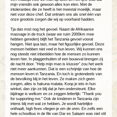
mijn vriendin ook gewoon alles kon eten. Met de
intoleranties die ze heeft is het meestal moeilijk, maar
niet voor deze chef. Dat ontnam ons als snel één van
onze grootste zorgen die wij op voorhand hadden.
Tja dan mist nog het gevoel. Naast de Afrikaanse
massage in de truck (waar we ruim 2000km mee
hebben gereden) blijft het Tanzania gevoel vooral
hangen. Niet qua tast, maar het figuurlijke gevoel. Deze
mensen hebben niet veel in hun leven. Wij kunnen ons
nog steeds niet inbeelden hoe de mensen zo kunnen
leven hier. In plaggenhutten of een bouwval brengen zij
de nacht door. "Help mijn man is klusser" zou het werk
niet meer aankunnen. Dat is een schrijntje van hoe de
mensen leven in Tanzania. En toch is grotendeels van
de bevolking blij in het leven. Ze maken zich geen
zorgen, alles is hakuna matata. Koop je iets in hun
winkel, dan zijn ze blij dat je hen ondersteunt. Elke
bijdrage is welkom en ze zeggen letterlijk: "Thank you
for supporting me." Ook de kinderen in Tanzania zijn
intens blij met wat ze hebben. Je wordt hartelijke
onthaalt, high fives vliegen je om de oren. En zelfs een
hele schoolbus in de file van Dar es Salaam was niet stil