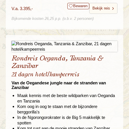
Bewaren
V.a. 3.395,-
Bekijk reis
Bijkomende kosten 26,25 p.p. (o.b.v. 2 personen)
Rondreis Oeganda, Tanzania &
Zanzibar
21 dagen hotel/kampeerreis
Van de Oegandese jungle naar de stranden van
Zanzibar
Maak kennis met de beste wildparken van Oeganda
en Tanzania
Kom oog in oog te staan met de bijzondere
berggorilla's
In de Ngorongorokrater is de Big 5 makkelijk te
spotten
Kom tot rust aan de mooie stranden van Zanzibar