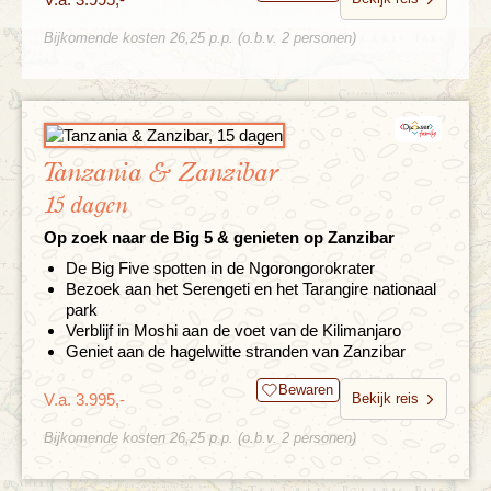
Bijkomende kosten 26,25 p.p. (o.b.v. 2 personen)
Tanzania & Zanzibar
15 dagen
Op zoek naar de Big 5 & genieten op Zanzibar
De Big Five spotten in de Ngorongorokrater
Bezoek aan het Serengeti en het Tarangire nationaal
park
Verblijf in Moshi aan de voet van de Kilimanjaro
Geniet aan de hagelwitte stranden van Zanzibar
Bewaren
V.a. 3.995,-
Bekijk reis
Bijkomende kosten 26,25 p.p. (o.b.v. 2 personen)