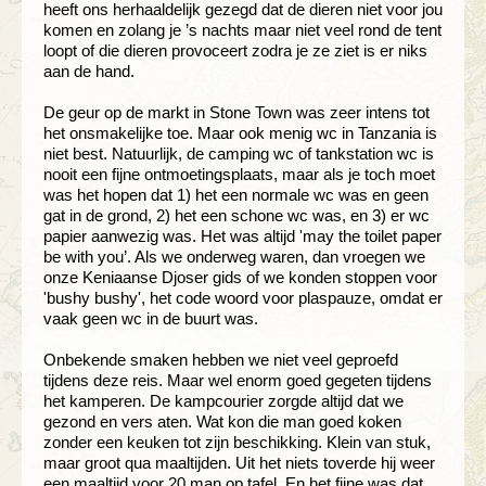
heeft ons herhaaldelijk gezegd dat de dieren niet voor jou
komen en zolang je ’s nachts maar niet veel rond de tent
loopt of die dieren provoceert zodra je ze ziet is er niks
aan de hand.
De geur op de markt in Stone Town was zeer intens tot
het onsmakelijke toe. Maar ook menig wc in Tanzania is
niet best. Natuurlijk, de camping wc of tankstation wc is
nooit een fijne ontmoetingsplaats, maar als je toch moet
was het hopen dat 1) het een normale wc was en geen
gat in de grond, 2) het een schone wc was, en 3) er wc
papier aanwezig was. Het was altijd 'may the toilet paper
be with you’. Als we onderweg waren, dan vroegen we
onze Keniaanse Djoser gids of we konden stoppen voor
'bushy bushy', het code woord voor plaspauze, omdat er
vaak geen wc in de buurt was.
Onbekende smaken hebben we niet veel geproefd
tijdens deze reis. Maar wel enorm goed gegeten tijdens
het kamperen. De kampcourier zorgde altijd dat we
gezond en vers aten. Wat kon die man goed koken
zonder een keuken tot zijn beschikking. Klein van stuk,
maar groot qua maaltijden. Uit het niets toverde hij weer
een maaltijd voor 20 man op tafel. En het fijne was dat