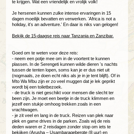
te krijgen. Wat een vriendelijk en vrolijk volk!
Je hersenen kunnen zulke intense ervaringen in 15
dagen moeilijk bevatten en verwerken. 'Africa is not a
holiday, it's an adventure.' En daar is niks van gelogen!
Bekijk de 15-daagse reis naar Tanzania en Zanzibar.
Goed om te weten voor deze reis:
- neem een potje mee om in de voortent te kunnen
plassen. In de Serengeti kunnen wilde dieren 's nachts
tussen de tenten lopen, soms kan je er dus niet uit
(nogmaals, ze doen echt niks als je in je tent blijft). Of in
Mto Wa Mbu zijn er zo veel muggen dat je lek geprikt
wordt bij een toiletbezoek.
- de truck is niet geschikt voor mensen die slecht ter
been zijn. Je moet een beetje in de truck klimmen en
jezelf een stukje omhoog trekken zoals in een
vrachtwagen.
- je zit veel en lang in de truck. Reizen van plek naar
plek en game drives in de parken. Zoals wij de reis
deden waren er 2 reisdagen zonder stop om iets te
bekijken (Arusha – Usambaragebergte (8 uur) en