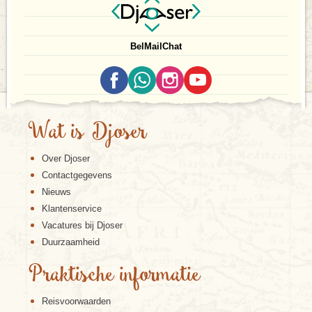
Bel
Mail
Chat
Wat is Djoser
Over Djoser
Contactgegevens
Nieuws
Klantenservice
Vacatures bij Djoser
Duurzaamheid
Praktische informatie
Reisvoorwaarden