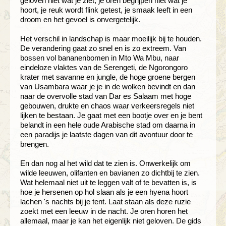
geloven niet wat je ziet, je oren begrijpen niet wat je
hoort, je reuk wordt flink getest, je smaak leeft in een
droom en het gevoel is onvergetelijk.
Het verschil in landschap is maar moeilijk bij te houden.
De verandering gaat zo snel en is zo extreem. Van
bossen vol bananenbomen in Mto Wa Mbu, naar
eindeloze vlaktes van de Serengeti, de Ngorongoro
krater met savanne en jungle, de hoge groene bergen
van Usambara waar je je in de wolken bevindt en dan
naar de overvolle stad van Dar es Salaam met hoge
gebouwen, drukte en chaos waar verkeersregels niet
lijken te bestaan. Je gaat met een bootje over en je bent
belandt in een hele oude Arabische stad om daarna in
een paradijs je laatste dagen van dit avontuur door te
brengen.
En dan nog al het wild dat te zien is. Onwerkelijk om
wilde leeuwen, olifanten en bavianen zo dichtbij te zien.
Wat helemaal niet uit te leggen valt of te bevatten is, is
hoe je hersenen op hol slaan als je een hyena hoort
lachen 's nachts bij je tent. Laat staan als deze ruzie
zoekt met een leeuw in de nacht. Je oren horen het
allemaal, maar je kan het eigenlijk niet geloven. De gids