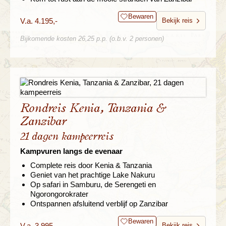
Bewaren
V.a. 4.195,-
Bekijk reis
Bijkomende kosten 26,25 p.p. (o.b.v. 2 personen)
Rondreis Kenia, Tanzania &
Zanzibar
21 dagen kampeerreis
Kampvuren langs de evenaar
Complete reis door Kenia & Tanzania
Geniet van het prachtige Lake Nakuru
Op safari in Samburu, de Serengeti en
Ngorongorokrater
Ontspannen afsluitend verblijf op Zanzibar
Bewaren
V.a. 3.995,-
Bekijk reis