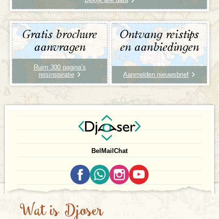
Gratis brochure
Ontvang reistips
aanvragen
en aanbiedingen
Ruim 300 pagina’s
reisinspiratie
Aanmelden nieuwsbrief
Bel
Mail
Chat
Wat is Djoser