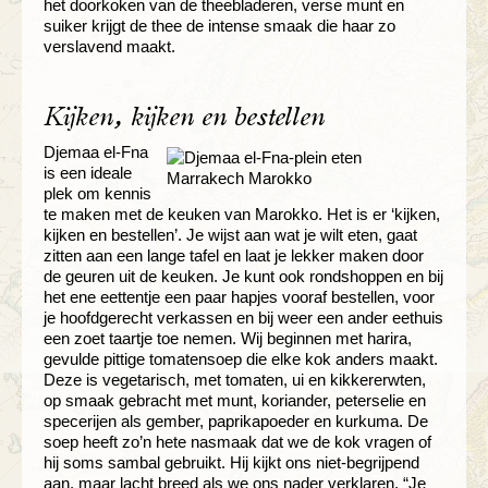
het doorkoken van de theebladeren, verse munt en
suiker krijgt de thee de intense smaak die haar zo
verslavend maakt.
Kijken, kijken en bestellen
Djemaa el-Fna
is een ideale
plek om kennis
te maken met de keuken van Marokko. Het is er ‘kijken,
kijken en bestellen’. Je wijst aan wat je wilt eten, gaat
zitten aan een lange tafel en laat je lekker maken door
de geuren uit de keuken. Je kunt ook rondshoppen en bij
het ene eettentje een paar hapjes vooraf bestellen, voor
je hoofdgerecht verkassen en bij weer een ander eethuis
een zoet taartje toe nemen. Wij beginnen met harira,
gevulde pittige tomatensoep die elke kok anders maakt.
Deze is vegetarisch, met tomaten, ui en kikkererwten,
op smaak gebracht met munt, koriander, peterselie en
specerijen als gember, paprikapoeder en kurkuma. De
soep heeft zo’n hete nasmaak dat we de kok vragen of
hij soms sambal gebruikt. Hij kijkt ons niet-begrijpend
aan, maar lacht breed als we ons nader verklaren. “Je