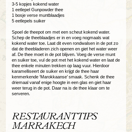
3-5 kopjes kokend water
1 eetlepel Gunpowder thee
1 bosje verse muntblaadjes
5 eetlepels suiker
Spoel de theepot om met een scheut kokend water.
Schep de theeblaadjes er in en voeg nogmaals wat
kokend water toe. Laat dit even rondwalsen in de pot zo
dat de theebladeren zich openen en giet het water weer
af. De thee moet in de pot blijven. Voeg de verse munt
en suiker toe, vul de pot met het kokend water en laat de
thee enkele minuten trekken op laag vuur. Hierdoor
karamelliseert de suiker en krijgt de thee haar
kenmerkende ‘Marokkaanse’ smaak. Schenk de thee
driemaal vanaf enige hoogte in een glas en giet haar
weer terug in de pot. Daar na is de thee klaar om te
serveren.
RESTAURANTTIPS
MARRAKECH