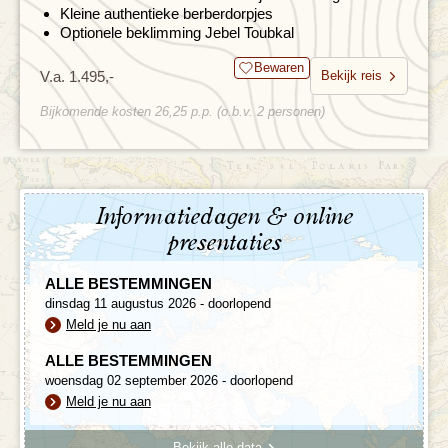
Kleine authentieke berberdorpjes
Optionele beklimming Jebel Toubkal
Bewaren
V.a. 1.495,-
Bekijk reis
Bijkomende kosten 26,25 p.p. (o.b.v. 2 personen)
Informatiedagen & online
presentaties
ALLE BESTEMMINGEN
dinsdag 11 augustus 2026 - doorlopend
Meld je nu aan
ALLE BESTEMMINGEN
woensdag 02 september 2026 - doorlopend
Meld je nu aan
Bekijk alle data