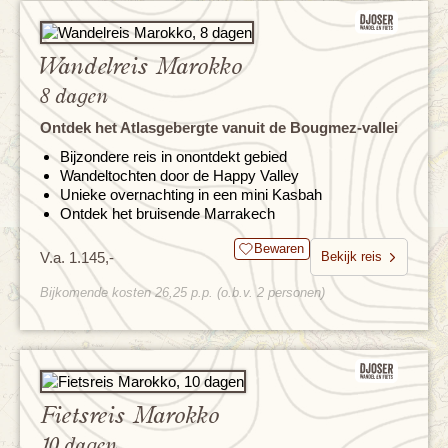
Wandelreis Marokko
8 dagen
Ontdek het Atlasgebergte vanuit de Bougmez-vallei
Bijzondere reis in onontdekt gebied
Wandeltochten door de Happy Valley
Unieke overnachting in een mini Kasbah
Ontdek het bruisende Marrakech
Bewaren
V.a. 1.145,-
Bekijk reis
Bijkomende kosten 26,25 p.p. (o.b.v. 2 personen)
Fietsreis Marokko
10 dagen