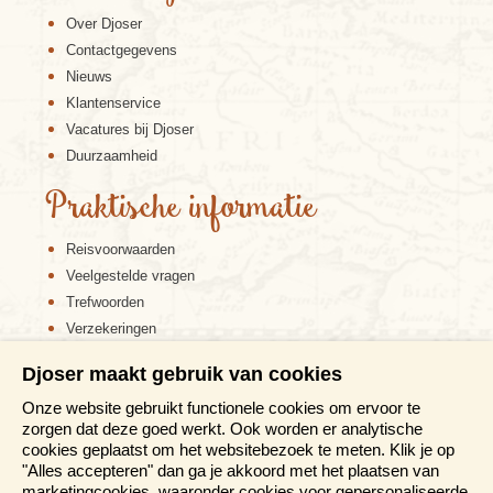
Over Djoser
Contactgegevens
Nieuws
Klantenservice
Vacatures bij Djoser
Duurzaamheid
Praktische informatie
Reisvoorwaarden
Veelgestelde vragen
Trefwoorden
Verzekeringen
Sitemap
Djoser maakt gebruik van cookies
Disclaimer
Onze website gebruikt functionele cookies om ervoor te
Cookiebeleid
zorgen dat deze goed werkt. Ook worden er analytische
Privacy verklaring
cookies geplaatst om het websitebezoek te meten. Klik je op
Reis en boek met Djoser zekerheid
"Alles accepteren" dan ga je akkoord met het plaatsen van
marketingcookies, waaronder cookies voor gepersonaliseerde