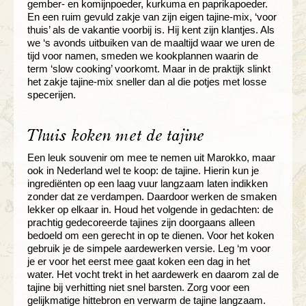
gember- en komijnpoeder, kurkuma en paprikapoeder.
En een ruim gevuld zakje van zijn eigen tajine-mix, ‘voor
thuis’ als de vakantie voorbij is. Hij kent zijn klantjes. Als
we ‘s avonds uitbuiken van de maaltijd waar we uren de
tijd voor namen, smeden we kookplannen waarin de
term ‘slow cooking’ voorkomt. Maar in de praktijk slinkt
het zakje tajine-mix sneller dan al die potjes met losse
specerijen.
Thuis koken met de tajine
Een leuk souvenir om mee te nemen uit Marokko, maar
ook in Nederland wel te koop: de tajine. Hierin kun je
ingrediënten op een laag vuur langzaam laten indikken
zonder dat ze verdampen. Daardoor werken de smaken
lekker op elkaar in. Houd het volgende in gedachten: de
prachtig gedecoreerde tajines zijn doorgaans alleen
bedoeld om een gerecht in op te dienen. Voor het koken
gebruik je de simpele aardewerken versie. Leg ‘m voor
je er voor het eerst mee gaat koken een dag in het
water. Het vocht trekt in het aardewerk en daarom zal de
tajine bij verhitting niet snel barsten. Zorg voor een
gelijkmatige hittebron en verwarm de tajine langzaam.