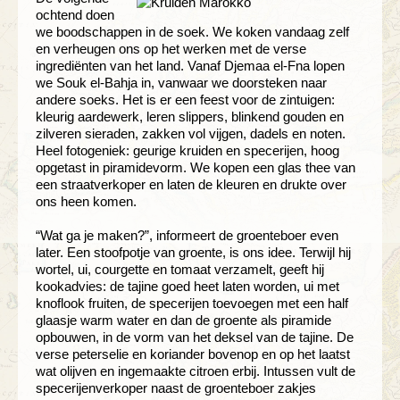
ochtend doen
we boodschappen in de soek. We koken vandaag zelf
en verheugen ons op het werken met de verse
ingrediënten van het land. Vanaf Djemaa el-Fna lopen
we Souk el-Bahja in, vanwaar we doorsteken naar
andere soeks. Het is er een feest voor de zintuigen:
kleurig aardewerk, leren slippers, blinkend gouden en
zilveren sieraden, zakken vol vijgen, dadels en noten.
Heel fotogeniek: geurige kruiden en specerijen, hoog
opgetast in piramidevorm. We kopen een glas thee van
een straatverkoper en laten de kleuren en drukte over
ons heen komen.
“Wat ga je maken?”, informeert de groenteboer even
later. Een stoofpotje van groente, is ons idee. Terwijl hij
wortel, ui, courgette en tomaat verzamelt, geeft hij
kookadvies: de tajine goed heet laten worden, ui met
knoflook fruiten, de specerijen toevoegen met een half
glaasje warm water en dan de groente als piramide
opbouwen, in de vorm van het deksel van de tajine. De
verse peterselie en koriander bovenop en op het laatst
wat olijven en ingemaakte citroen erbij. Intussen vult de
specerijenverkoper naast de groenteboer zakjes