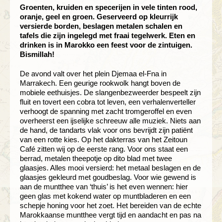
Groenten, kruiden en specerijen in vele tinten rood,
oranje, geel en groen. Geserveerd op kleurrijk
versierde borden, beslagen metalen schalen en
tafels die zijn ingelegd met fraai tegelwerk. Eten en
drinken is in Marokko een feest voor de zintuigen.
Bismillah!
De avond valt over het plein Djemaa el-Fna in
Marrakech. Een geurige rookwolk hangt boven de
mobiele eethuisjes. De slangenbezweerder bespeelt zijn
fluit en tovert een cobra tot leven, een verhalenverteller
verhoogt de spanning met zacht tromgeroffel en even
overheerst een ijselijke schreeuw alle muziek. Niets aan
de hand, de tandarts vlak voor ons bevrijdt zijn patiënt
van een rotte kies. Op het dakterras van het Zeitoun
Café zitten wij op de eerste rang. Voor ons staat een
berrad, metalen theepotje op dito blad met twee
glaasjes. Alles mooi versierd: het metaal beslagen en de
glaasjes gekleurd met goudbeslag. Voor wie gewend is
aan de muntthee van ‘thuis’ is het even wennen: hier
geen glas met kokend water op muntbladeren en een
schepje honing voor het zoet. Het bereiden van de echte
Marokkaanse muntthee vergt tijd en aandacht en pas na