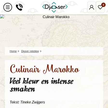
0
Mijn
Favo
Djoser
reize
Home
Djoser reisblog
Culinair Marokko
Veel kleur en intense
smaken
Tekst: Tineke Zwijgers