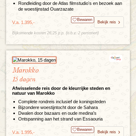
Rondleiding door de Atlas filmstudio's en bezoek aan
de woestijnstad Ouarzazate
Bewaren
V.a. 1.395,-
Bekijk reis
Bijkomende kosten 26,25 p.p. (o.b.v. 2 personen)
Marokko
15 dagen
Afwisselende reis door de kleurrijke steden en
natuur van Marokko
Complete rondreis inclusief de koningsteden
Bijzondere woestijntocht door de Sahara
Dwalen door bazaars en oude medina’s
Ontspanning aan het strand van Essaouria
Bewaren
V.a. 1.995,-
Bekijk reis