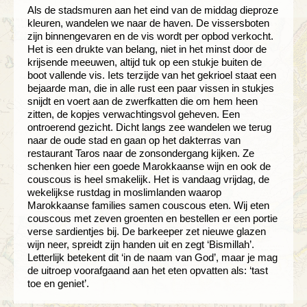
Als de stadsmuren aan het eind van de middag dieproze
kleuren, wandelen we naar de haven. De vissersboten
zijn binnengevaren en de vis wordt per opbod verkocht.
Het is een drukte van belang, niet in het minst door de
krijsende meeuwen, altijd tuk op een stukje buiten de
boot vallende vis. Iets terzijde van het gekrioel staat een
bejaarde man, die in alle rust een paar vissen in stukjes
snijdt en voert aan de zwerfkatten die om hem heen
zitten, de kopjes verwachtingsvol geheven. Een
ontroerend gezicht. Dicht langs zee wandelen we terug
naar de oude stad en gaan op het dakterras van
restaurant Taros naar de zonsondergang kijken. Ze
schenken hier een goede Marokkaanse wijn en ook de
couscous is heel smakelijk. Het is vandaag vrijdag, de
wekelijkse rustdag in moslimlanden waarop
Marokkaanse families samen couscous eten. Wij eten
couscous met zeven groenten en bestellen er een portie
verse sardientjes bij. De barkeeper zet nieuwe glazen
wijn neer, spreidt zijn handen uit en zegt ‘Bismillah’.
Letterlijk betekent dit ‘in de naam van God’, maar je mag
de uitroep voorafgaand aan het eten opvatten als: ‘tast
toe en geniet’.