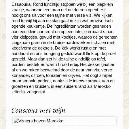
Essaouira. Rond lunchtijd stoppen we bij een piepklein
zaakje, waarvan een man net de deuren opent. Hij
nodigt ons uit voor een tajine met verse vis. We kijken
rond terwijl hij aan de slag gaat in zijn wat provisorisch
ogende keukentje. De ingrediënten worden gesneden
aan een klein aanrecht en op een tafeltje ernaast staan
vier kleipotjes, gevuld met kooltjes, waarop de gerechten
langzaam garen in de bruine aardewerken schalen met
kegelvormige deksels. De kok werkt rustig en met
aandacht en ons hongerig geduld wordt flink op de proef
gesteld. Maar dan zet hij de tajine eindelijk op tafel,
borden, bestek en warm brood erbij. Het deksel gaat er
af en we raken bedwelmd door de geur van vis, verse
koriander, citroen, tomaten en olijven. Het oogt simpel
maar smaakt perfect, dankzij de intense smaak van de
groenten en kruiden, in een zuiders land als Marokko
letterlijk zongerijpt.
Couscous met wijn