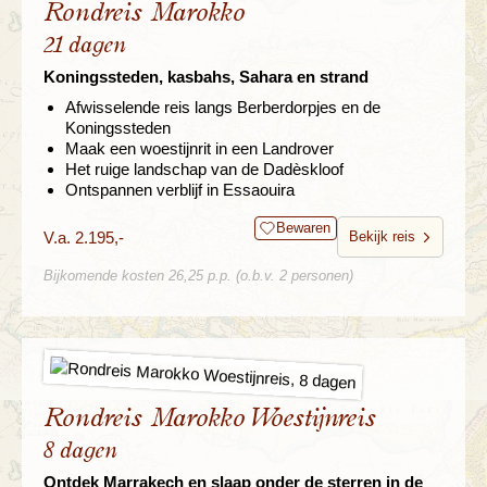
Rondreis Marokko
21 dagen
Koningssteden, kasbahs, Sahara en strand
Afwisselende reis langs Berberdorpjes en de
Koningssteden
Maak een woestijnrit in een Landrover
Het ruige landschap van de Dadèskloof
Ontspannen verblijf in Essaouira
Bewaren
V.a. 2.195,-
Bekijk reis
Bijkomende kosten 26,25 p.p. (o.b.v. 2 personen)
Rondreis Marokko Woestijnreis
8 dagen
Ontdek Marrakech en slaap onder de sterren in de