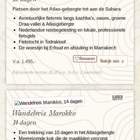
Fietsen door het Atlas-gebergte tot aan de Sahara
Avontuurlijke fietsreis langs kashba’s, oases, groene
Draa-vallei & Atlasgebergte
Nederlandse reisbegeleiding en lokale, professionele
fietsgids
Fietstocht in Todrakloof
De woestijn bij Erfoud en afsluiting in Marrakech
Bewaren
V.a. 1.495,-
Bekijk reis
Bijkomende kosten 26,25 p.p. (o.b.v. 2 personen)
Wandelreis Marokko
14 dagen
Een trekking van 10 dagen in het Atlasgebergte
Meereizende kok die de maaltijden verzorgt