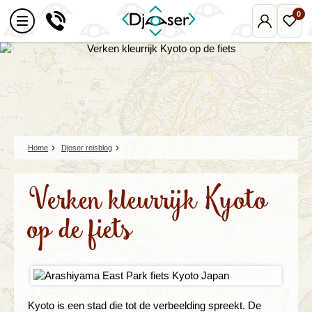
0
Mijn
Favo
Djoser
reize
Home
Djoser reisblog
Verken kleurrijk Kyoto
op de fiets
Kyoto is een stad die tot de verbeelding spreekt. De