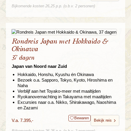
Bijkomende kosten 26,25 p.p. (o.b.v. 2 personen)
Rondreis Japan met Hokkaido &
Okinawa
37 dagen
Japan van Noord naar Zuid
Hokkaido, Honshu, Kyushu én Okinawa
Bezoek o.a. Sapporo, Tokyo, Kyoto, Hiroshima en
Naha
Verblijf aan het Toyako-meer met maaltijden
Ryokanovernachting in Takayama met maaltijden
Excursies naar o.a. Nikko, Shirakawago, Naoshima
en Zazami
Bewaren
V.a. 7.395,-
Bekijk reis
Bijkomende kosten 26,25 p.p. (o.b.v. 2 personen)