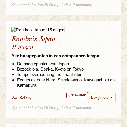
Bijkomende kosten 26,25 p.p. (o.b.v. 2 personen)
Rondreis Japan
15 dagen
Alle hoogtepunten in een ontspannen tempo
De hoogtepunten van Japan
Bezoek o.a. Osaka, Kyoto en Tokyo
Tempelovernachting met maaltijden
Excursies naar Nara, Shirakawago, Kawaguchiko en
Kamakura
Bewaren
V.a. 3.495,-
Bekijk reis
Bijkomende kosten 26,25 p.p. (o.b.v. 2 personen)