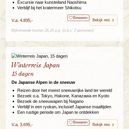
Excursie naar kunsteiland Naoshima
Verblijf bij het kratermeer Shikotsu
Bewaren
V.a. 4.895,-
Bekijk reis
Bijkomende kosten 26,25 p.p. (o.b.v. 2 personen)
Winterreis Japan
15 dagen
De Japanse Alpen in de sneeuw
Reizen door het meest sneeuwrijke land ter wereld
Bezoek o.a. Tokyo, Hakone, Kanazawa en Kyoto
Bezoek de sneeuwapen bij Nagano
Verblijf in een ryokan, inclusief Japanse maaltijden
Een rustige periode om Japan te ontdekken
Bewaren
V.a. 3.695,-
Bekijk reis