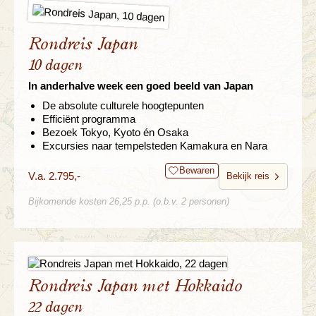
Rondreis Japan
10 dagen
In anderhalve week een goed beeld van Japan
De absolute culturele hoogtepunten
Efficiënt programma
Bezoek Tokyo, Kyoto én Osaka
Excursies naar tempelsteden Kamakura en Nara
Bewaren
V.a. 2.795,-
Bekijk reis
Bijkomende kosten 26,25 p.p. (o.b.v. 2 personen)
Rondreis Japan met Hokkaido
22 dagen