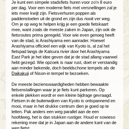
Je kunt een simpele stadsfiets huren voor zo'n 8 euro
per dag. Voor een moderne fiets met versnellingen zal je
iets meer kwijt zijn. Fietsverhuren poppen als
paddenstoelen uit de grond en zijn dus nooit ver weg.
Om je op weg te helpen krijg je een goede fietskaart
mee, want zoals de meeste zaken in Japan, zijn ook de
fietsroutes prima geregeld. Voor wie even genoeg heeft
van de stad, is Arashiyama een aanrader. Hoewel
Arashiyama officieel een wijk van Kyoto is, al zal het
fietspad langs de Katsura rivier door het Arashiyama
East Park je het idee geven dat je de stad allang vaarwel
hebt gezegd. Wie opzoek is naar rust, doet er verstandig
aan minder bekende, doch beeldschone tempels als de
Daikakuji
of Nison-in tempel te bezoeken.
De meeste bezienswaardigheden hebben bewaakte
fietsenstallingen waar je je fiets kunt parkeren. Op
enkele plekken wordt er een kleine bijdrage gevraagd.
Fietsen in de buitenwijken van Kyoto is ontspannend en
mooi, maar in het drukke centrum dien je goed op te
letten. Pak anders een weg parallel aan de een
hoofdweg, het is dan stukken rustiger. Houd er sowieso
rekening mee dat je in Japan aan de andere kant van de
weg fietst.