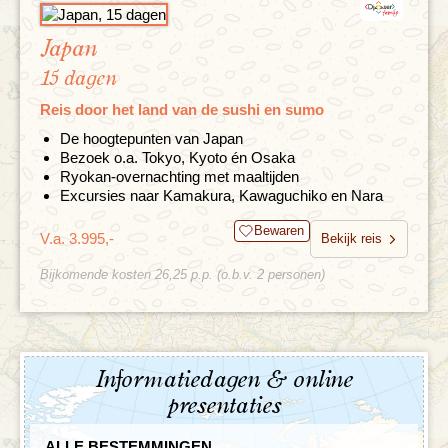
Japan
15 dagen
Reis door het land van de sushi en sumo
De hoogtepunten van Japan
Bezoek o.a. Tokyo, Kyoto én Osaka
Ryokan-overnachting met maaltijden
Excursies naar Kamakura, Kawaguchiko en Nara
Bewaren
V.a. 3.995,-
Bekijk reis
Bijkomende kosten 26,25 p.p. (o.b.v. 2 personen)
Informatiedagen & online
presentaties
ALLE BESTEMMINGEN