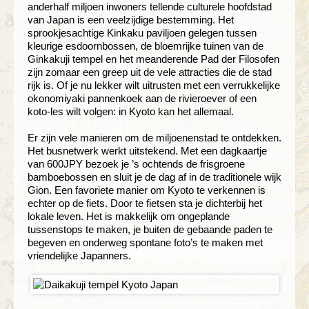
anderhalf miljoen inwoners tellende culturele hoofdstad
van Japan is een veelzijdige bestemming. Het
sprookjesachtige Kinkaku paviljoen gelegen tussen
kleurige esdoornbossen, de bloemrijke tuinen van de
Ginkakuji tempel en het meanderende Pad der Filosofen
zijn zomaar een greep uit de vele attracties die de stad
rijk is. Of je nu lekker wilt uitrusten met een verrukkelijke
okonomiyaki pannenkoek aan de rivieroever of een
koto-les wilt volgen: in Kyoto kan het allemaal.
Er zijn vele manieren om de miljoenenstad te ontdekken.
Het busnetwerk werkt uitstekend. Met een dagkaartje
van 600JPY bezoek je ’s ochtends de frisgroene
bamboebossen en sluit je de dag af in de traditionele wijk
Gion. Een favoriete manier om Kyoto te verkennen is
echter op de fiets. Door te fietsen sta je dichterbij het
lokale leven. Het is makkelijk om ongeplande
tussenstops te maken, je buiten de gebaande paden te
begeven en onderweg spontane foto’s te maken met
vriendelijke Japanners.