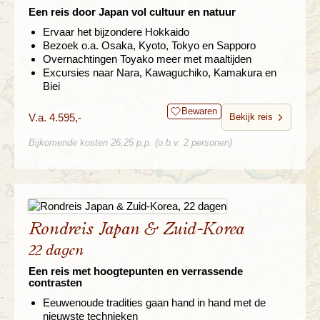
Een reis door Japan vol cultuur en natuur
Ervaar het bijzondere Hokkaido
Bezoek o.a. Osaka, Kyoto, Tokyo en Sapporo
Overnachtingen Toyako meer met maaltijden
Excursies naar Nara, Kawaguchiko, Kamakura en
Biei
Bewaren
V.a. 4.595,-
Bekijk reis
Bijkomende kosten 26,25 p.p. (o.b.v. 2 personen)
Rondreis Japan & Zuid-Korea
22 dagen
Een reis met hoogtepunten en verrassende
contrasten
Eeuwenoude tradities gaan hand in hand met de
nieuwste technieken