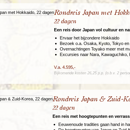
Rondreis Japan met Hokk
22 dagen
Een reis door Japan vol cultuur en na
Ervaar het bijzondere Hokkaido
Bezoek o.a. Osaka, Kyoto, Tokyo en
Overnachtingen Toyako meer met ma
Excursies naar Nara, Kawaguchiko, 
V.a. 4.595,-
Bijkomende kosten 26,25 p.p. (o.b.v. 2 perso
Rondreis Japan & Zuid-K
22 dagen
Een reis met hoogtepunten en verras
Eeuwenoude tradities gaan hand in h
De hoogtepunten van Japan en Zuid-