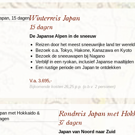
Winterreis Japan
15 dagen
De Japanse Alpen in de sneeuw
Reizen door het meest sneeuwrijke land ter wereld
Bezoek o.a. Tokyo, Hakone, Kanazawa en Kyoto
Bezoek de sneeuwapen bij Nagano
Verblijf in een ryokan, inclusief Japanse maaltijden
Een rustige periode om Japan te ontdekken
V.a. 3.695,-
Bijkomende kosten 26,25 p.p. (o.b.v. 2 personen)
Rondreis Japan met Hok
37 dagen
Japan van Noord naar Zuid