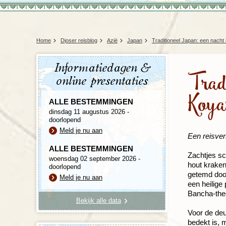
Home
Djoser reisblog
Azië
Japan
Traditioneel Japan: een nacht 
Informatiedagen &
Tradi
online presentaties
Koya
ALLE BESTEMMINGEN
dinsdag 11 augustus 2026 -
doorlopend
Meld je nu aan
Een reisver
ALLE BESTEMMINGEN
Zachtjes sc
woensdag 02 september 2026 -
hout kraken
doorlopend
getemd door
Meld je nu aan
een heilige 
Bancha-thee,
Bekijk alle data
Voor de deu
bedekt is, 