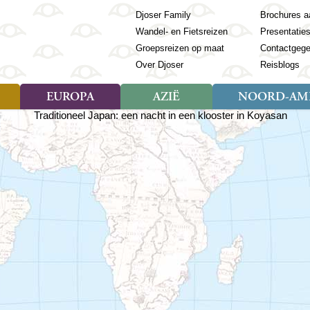
Djoser Family
Brochures a
Wandel- en Fietsreizen
Presentatie
Groepsreizen op maat
Contactgeg
Over Djoser
Reisblogs
EUROPA
AZIË
NOORD-AME
Soort reizen
Soort reizen
Landen
Soort reizen
Landen
ambique
Rondreis (28)
(Frans) Guyana
Rondreis (57)
Albanië
Rondreis (7)
Banglade
Geor
ibië
Familiereis (11)
Galapagos
Familiereis (22)
Andorra
Familiereis (2)
Bhutan
Grie
anda
Fietsreis (8)
Guatemala
Fietsreis (3)
Armenië
Natuur (5)
Cambodja
IJsl
Tomé en Principe
Wandelreis (23)
Honduras
Cultuur (28)
Azerbeidzjan
China
Ierl
ziland
Cultuur (12)
Mexico
Natuur (16)
Azoren
Filipijnen
Italië
zania
Natuur (3)
Nicaragua
Balkan
India
Kaap
o
Paaseiland
Baltische Staten
Indochina
Kos
bia
Paraguay
Bosnië en Herzegovina
Indonesië
Kroa
ibar
Peru
Bulgarije
Japan
Lapl
Nieuwe reizen
babwe
Suriname
Engeland
Jordanië
Letl
r
-Afrika
Rondreis China & Tibet, 42
Estland
Kazachst
Lito
dagen
Finland
Kirgizië
Made