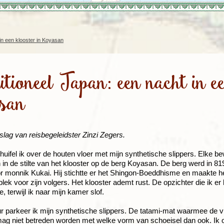
Rondreis Sulawesi &
Frankrijk
Laos
Mont
Molukken, 22 dagen
Malediven
in een klooster in Koyasan
tioneel Japan: een nacht in ee
san
slag van reisbegeleidster Zinzi Zegers.
huifel ik over de houten vloer met mijn synthetische slippers. Elke b
 in de stilte van het klooster op de berg Koyasan. De berg werd in 81
 monnik Kukai. Hij stichtte er het Shingon-Boeddhisme en maakte h
plek voor zijn volgers. Het klooster ademt rust. De opzichter die ik er 
 terwijl ik naar mijn kamer slof.
r parkeer ik mijn synthetische slippers. De tatami-mat waarmee de 
mag niet betreden worden met welke vorm van schoeisel dan ook. Ik 