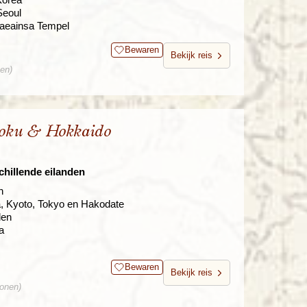
Seoul
aeainsa Tempel
Bewaren
Bekijk reis
nen)
koku & Hokkaido
chillende eilanden
n
, Kyoto, Tokyo en Hakodate
den
a
Bewaren
Bekijk reis
sonen)