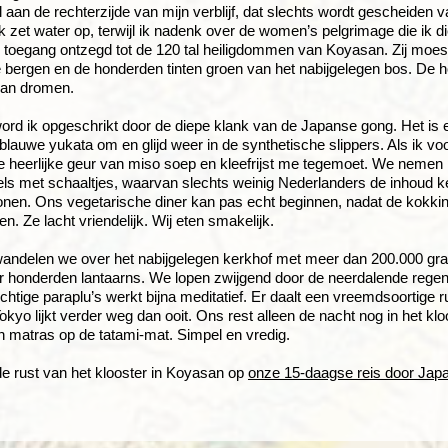
el aan de rechterzijde van mijn verblijf, dat slechts wordt gescheide
. Ik zet water op, terwijl ik nadenk over de women’s pelgrimage die i
toegang ontzegd tot de 120 tal heiligdommen van Koyasan. Zij moes
 bergen en de honderden tinten groen van het nabijgelegen bos. De
van dromen.
word ik opgeschrikt door de diepe klank van de Japanse gong. Het is et
blauwe yukata om en glijd weer in de synthetische slippers. Als ik vo
e heerlijke geur van miso soep en kleefrijst me tegemoet. We nemen 
els met schaaltjes, waarvan slechts weinig Nederlanders de inhoud 
nen. Ons vegetarische diner kan pas echt beginnen, nadat de kokkin
n. Ze lacht vriendelijk. Wij eten smakelijk.
wandelen we over het nabijgelegen kerkhof met meer dan 200.000 gr
or honderden lantaarns. We lopen zwijgend door de neerdalende rege
chtige paraplu’s werkt bijna meditatief. Er daalt een vreemdsoortige
kyo lijkt verder weg dan ooit. Ons rest alleen de nacht nog in het k
n matras op de tatami-mat. Simpel en vredig.
de rust van het klooster in Koyasan op
onze 15-daagse reis door Jap