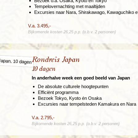
Bezoek o.a. Osaka, Kyoto en Tokyo
Tempelovernachting met maaltijden
Excursies naar Nara, Shirakawago, Kawaguchiko 
V.a. 3.495,-
Bijkomende kosten 26,25 p.p. (o.b.v. 2 personen)
Rondreis Japan
10 dagen
In anderhalve week een goed beeld van Japan
De absolute culturele hoogtepunten
Efficiënt programma
Bezoek Tokyo, Kyoto én Osaka
Excursies naar tempelsteden Kamakura en Nara
V.a. 2.795,-
Bijkomende kosten 26,25 p.p. (o.b.v. 2 personen)