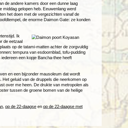
n van de andere kamers door een dunne laag
k die middag gelopen heb. Eeuwenlang werd
ten het doen met de vergezichten vanaf de
 hoofdtempel, de enorme Daimon Gate: ze konden
enstijd. Ik
or de eetzaal
plaats op de tatami-matten achter de zorgvuldig
kennen: tempura van esdoornblad, tofu-pudding
 iedereen een kopje Bancha-thee heeft
aven en een bijzonder mausoleum dat wordt
n. Het geluid van de druppels die neerkomen op
 rust over me heen. De drukte van metropolen als
looster tussen de groene bomen van de heilige
an
,
op de 22-daagse
en
op de 22-daagse met