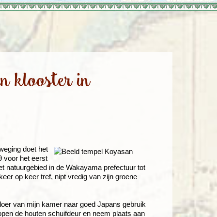
enegro
Zuid-Korea
n klooster in
eweging doet het
9 voor het eerst
et natuurgebied in de Wakayama prefectuur tot
keer op keer tref, nipt vredig van zijn groene
vloer van mijn kamer naar goed Japans gebruik
open de houten schuifdeur en neem plaats aan