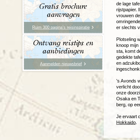
de lage taf
Gratis brochure
rijstpapier
aanvragen
vrouwen de 
omringende
er slechts 
Ruim 300 pagina’s reisinspiratie
Plotseling 
Ontvang reistips en
knoop mijn 
aanbiedingen
sta, komt d
gedekte taf
en adzukibo
Aanmelden nieuwsbrief
ingeschonke
’s Avonds 
verlicht do
onze doorzi
Osaka en To
berg, op ee
Je ervaart 
Hokkaido
.