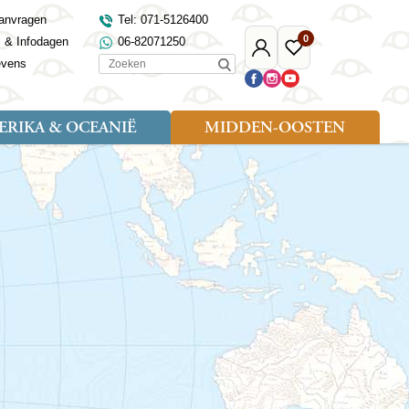
anvragen
Tel: 071-5126400
0
s & Infodagen
06-82071250
Mijn
Favoriete
Zoeken
evens
Djoser
reizen
RIKA & OCEANIË
MIDDEN-OOSTEN
Soort reizen
Landen
Landen
sh
gië
Rondreis (18)
Alaska
Maleisië
Noord-Macedonië
Egypte
kenland
Familiereis (9)
Australië
Mongolië
Noorwegen
Jordanië
and
Fietsreis (1)
Canada
Nepal
Polen
Marokko
and
Wandelreis (3)
Nieuw-Zeeland
Oezbekistan
Portugal
Oman
Cultuur (8)
Verenigde Staten
Singapore
Roemenië
Saoedi-Arabië
verdië
Sri Lanka
Sardinië
Tunesië
ovo
Taiwan
Schotland
Turkije
tië
Thailand
Servië
and
Tibet
Spanje
and
Turkmenistan
Turkije
an
uwen
Vietnam
Verenigd Koninkrijk
ira
Zijderoute
Wales