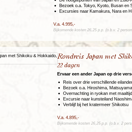
Bezoek o.a. Tokyo, Kyoto, Busan en 
Excursies naar Kamakura, Nara en H
V.a. 4.995,-
Bijkomende kosten 26,25 p.p. (o.b.v. 2 perso
Rondreis Japan met Shi
22 dagen
Ervaar een ander Japan op drie vers
Reis over drie verschillende eilande
Bezoek o.a. Hiroshima, Matsuyama
Overnachting in ryokan met maaltij
Excursie naar kunsteiland Naoshim
Verblijf bij het kratermeer Shikotsu
V.a. 4.895,-
Bijkomende kosten 26,25 p.p. (o.b.v. 2 per