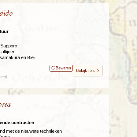
aido
tuur
 Sapporo
altijden
Kamakura en Biei
Bewaren
Bekijk reis
nen)
orea
sende contrasten
and met de nieuwste technieken
Korea