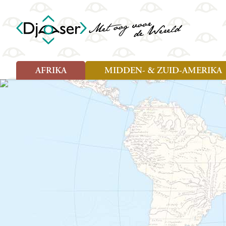
AFRIKA
MIDDEN- & ZUID-AMERIKA
Soort reizen
Soort reizen
Landen
Landen
Rondreis (26)
Rondreis (25)
Angola
Amazone
Moz
Familiereis (10)
Familiereis (11)
Benin
Argentinië
Nam
Fietsreis (2)
Fietsreis (1)
Botswana
Belize
Oeg
Wandelreis (1)
Cultuur (9)
Egypte
Bolivia
Sao 
Cultuur (3)
Natuur (13)
Ghana
Brazilië
Swa
Natuur (6)
Kaapverdië
Chili
Tan
Kenia
Colombia
Tog
Madagaskar
Costa Rica
Zam
Nieuwe reizen
Malawi
Cuba
Zanz
Voodoo in Benin en Togo, 16
Marokko
Ecuador
Zim
dagen
Mauritius
El Salvado
Zuid