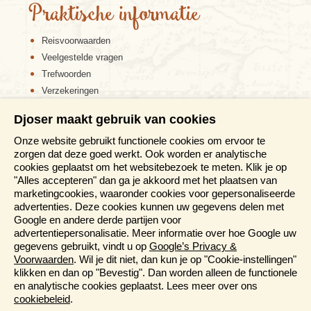
Praktische informatie
Reisvoorwaarden
Veelgestelde vragen
Trefwoorden
Verzekeringen
Sitemap
Djoser maakt gebruik van cookies
Disclaimer
Onze website gebruikt functionele cookies om ervoor te
Cookiebeleid
zorgen dat deze goed werkt. Ook worden er analytische
Privacy verklaring
cookies geplaatst om het websitebezoek te meten. Klik je op
Reis en boek met Djoser zekerheid
"Alles accepteren" dan ga je akkoord met het plaatsen van
marketingcookies, waaronder cookies voor gepersonaliseerde
Meer weten?
advertenties. Deze cookies kunnen uw gegevens delen met
Google en andere derde partijen voor
advertentiepersonalisatie. Meer informatie over hoe Google uw
Brochure aanvragen
gegevens gebruikt, vindt u op
Google’s Privacy &
Presentaties en Informatiedagen
Voorwaarden
. Wil je dit niet, dan kun je op "Cookie-instellingen"
Magazine
klikken en dan op "Bevestig". Dan worden alleen de functionele
Aanmelden nieuwsbrief
en analytische cookies geplaatst. Lees meer over ons
cookiebeleid
.