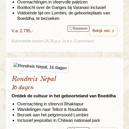
Overnachtingen in sfeervolle paleizen
Boottocht over de Ganges bij Varanasi inclusief
Voldoende tijd om Lumbini, de geboorteplaats van
Boeddha, te bezoeken
Bewaren
V.a. 2.795,-
Bekijk reis
Bijkomende kosten 26,25 p.p. (o.b.v. 2 personen)
Rondreis Nepal
16 dagen
Ontdek de cultuur in het geboorteland van Boeddha
Overnachting in sfeervol Bhaktapur
Wandelingen naar Telkot & Naudanda
Bezoek aan het pelgrimsoord Lumbini
Inclusief jeepsafari in Chitwan nationaal park