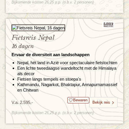
Bijkomende kosten 26,25 p.p. (o.b.v. 2 personen)
Fietsreis Nepal
16 dagen
Ervaar de diversiteit aan landschappen
Nepal, hét land in Azië voor spectaculaire fietstochten
Een lichte tweedaagse wandeltocht met de Himalaya
als decor
Fietsen langs tempels en stoepa's
Kathmandu, Nagarkot, Bhaktapur, Annapurnamassief
en Chitwan
Bewaren
V.a. 2.595,-
Bekijk reis
Bijkomende kosten 26,25 p.p. (o.b.v. 2 personen)