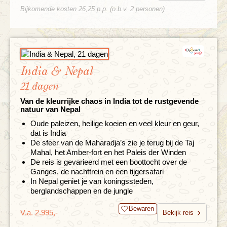
Bijkomende kosten 26,25 p.p. (o.b.v. 2 personen)
India & Nepal
21 dagen
Van de kleurrijke chaos in India tot de rustgevende
natuur van Nepal
Oude paleizen, heilige koeien en veel kleur en geur,
dat is India
De sfeer van de Maharadja’s zie je terug bij de Taj
Mahal, het Amber-fort en het Paleis der Winden
De reis is gevarieerd met een boottocht over de
Ganges, de nachttrein en een tijgersafari
In Nepal geniet je van koningssteden,
berglandschappen en de jungle
Bewaren
V.a. 2.995,-
Bekijk reis