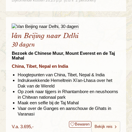
Bijkomende kosten 26,25 p.p. (o.b.v. 2 personen)
Van Beijing naar Delhi
30 dagen
Bezoek de Chinese Muur, Mount Everest en de Taj
Mahal
China, Tibet, Nepal en India
Hoogtepunten van China, Tibet, Nepal & India
Indrukwekkende Hemeltrein Xi'an-Lhasa over het
Dak van de Wereld
Op zoek naar tijgers in Rhantambore en neushoorns
in Chitwan nationaal park
Maak een selfie bij de Taj Mahal
Vaar over de Ganges en aanschouw de Ghats in
Varanasi
Bewaren
V.a. 3.695,-
Bekijk reis