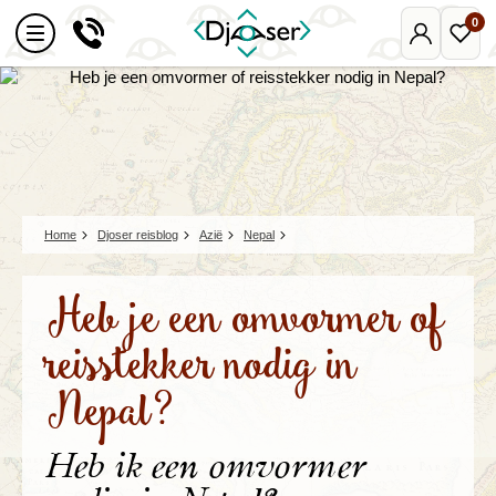
0
Mijn
Favo
Djoser
reize
Home
Djoser reisblog
Azië
Nepal
Heb je een omvormer of
reisstekker nodig in
Nepal?
Heb ik een omvormer