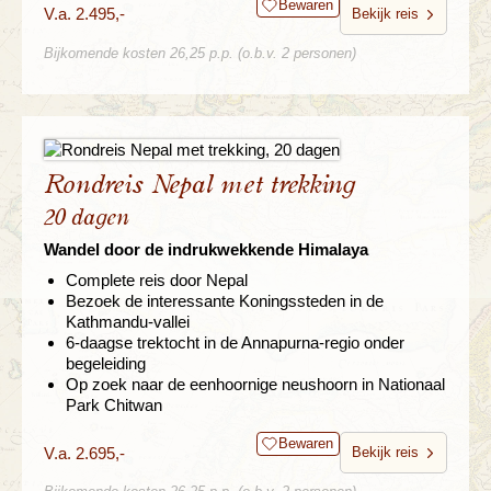
Bewaren
V.a. 2.495,-
Bekijk reis
Bijkomende kosten 26,25 p.p. (o.b.v. 2 personen)
Rondreis Nepal met trekking
20 dagen
Wandel door de indrukwekkende Himalaya
Complete reis door Nepal
Bezoek de interessante Koningssteden in de
Kathmandu-vallei
6-daagse trektocht in de Annapurna-regio onder
begeleiding
Op zoek naar de eenhoornige neushoorn in Nationaal
Park Chitwan
Bewaren
V.a. 2.695,-
Bekijk reis