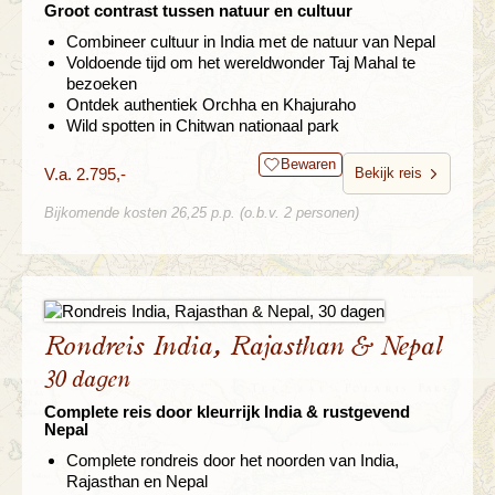
Groot contrast tussen natuur en cultuur
Combineer cultuur in India met de natuur van Nepal
Voldoende tijd om het wereldwonder Taj Mahal te
bezoeken
Ontdek authentiek Orchha en Khajuraho
Wild spotten in Chitwan nationaal park
Bewaren
V.a. 2.795,-
Bekijk reis
Bijkomende kosten 26,25 p.p. (o.b.v. 2 personen)
Rondreis India, Rajasthan & Nepal
30 dagen
Complete reis door kleurrijk India & rustgevend
Nepal
Complete rondreis door het noorden van India,
Rajasthan en Nepal