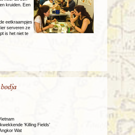
 en kruiden. Een
n de eetkraampjes
ier serveren ze
t is het niet te
bodja
Vietnam
wekkende ‘Killing Fields’
r Angkor Wat