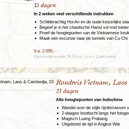
15 dagen
In 2 weken veel verschillende indrukken
Schilderachtig Hoi An en de oude keizerlijke st
Begeef je in het chaotische Hanoi vol met toe
Proef de hoogtepunten van de Vietnamese keu
Maak een excursie naar de tunnels van Cu Chi
V.a. 2.095,-
Bijkomende kosten 26,25 p.p. (o.b.v. 2 personen)
Rondreis Vietnam, Laos
23 dagen
Alle hoogtepunten van Indochina
Wandel over de stijle rijstterrassen
2-daagse boottocht langs het fotog
Magisch Luang Prabang
Uitgebreid de tijd in Angkor Wat