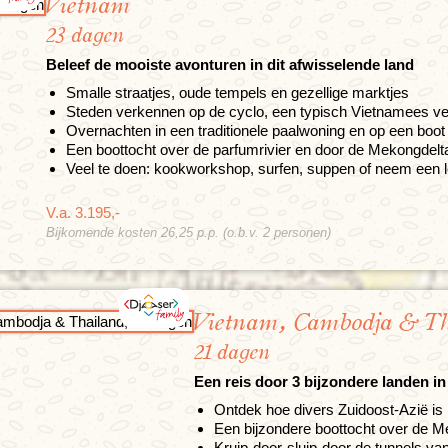
Vietnam
23 dagen
Beleef de mooiste avonturen in dit afwisselende land
Smalle straatjes, oude tempels en gezellige marktjes
Steden verkennen op de cyclo, een typisch Vietnamees v
Overnachten in een traditionele paalwoning en op een boot
Een boottocht over de parfumrivier en door de Mekongdelt
Veel te doen: kookworkshop, surfen, suppen of neem een l
V.a. 3.195,-
Bijkomende kosten 26,25 p.p. (o.b.v. 2 personen)
Vietnam, Cambodja & T
21 dagen
Een reis door 3 bijzondere landen i
Ontdek hoe divers Zuidoost-Azië is
Een bijzondere boottocht over de 
Kruip-door-sluip-door de tunnels va