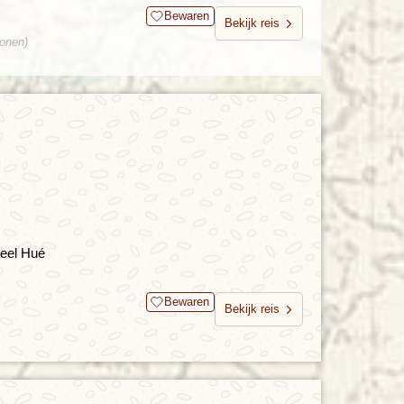
Bewaren
Bekijk reis
sonen)
reel Hué
Bewaren
Bekijk reis