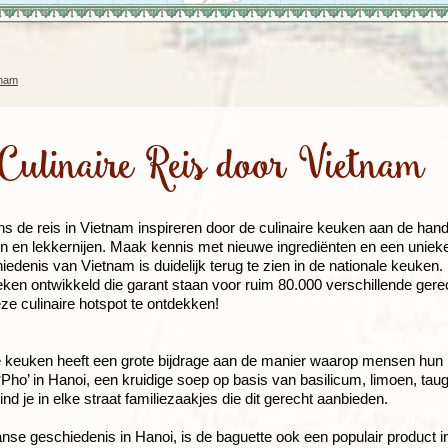
Rondreis Sulawesi &
Frankrijk
Laos
Mont
Molukken, 22 dagen
Malediven
tnam
Culinaire Reis door Vietnam
dens de reis in Vietnam inspireren door de culinaire keuken aan de han
ten en lekkernijen. Maak kennis met nieuwe ingrediënten en een unieke
iedenis van Vietnam is duidelijk terug te zien in de nationale keuken.
ken ontwikkeld die garant staan voor ruim 80.000 verschillende gerecht
e culinaire hotspot te ontdekken!
e keuken heeft een grote bijdrage aan de manier waarop mensen hun
 ‘Pho’ in Hanoi, een kruidige soep op basis van basilicum, limoen, tau
nd je in elke straat familiezaakjes die dit gerecht aanbieden.
nse geschiedenis in Hanoi, is de baguette ook een populair product