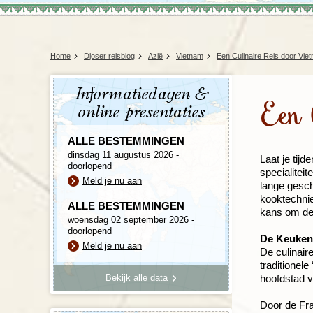
Home
Djoser reisblog
Azië
Vietnam
Een Culinaire Reis door Vie
Informatiedagen &
Een 
online presentaties
ALLE BESTEMMINGEN
dinsdag 11 augustus 2026 -
Laat je tij
doorlopend
specialitei
Meld je nu aan
lange gesch
kooktechnie
ALLE BESTEMMINGEN
kans om dez
woensdag 02 september 2026 -
doorlopend
De Keuken
Meld je nu aan
De culinair
traditionele
Bekijk alle data
hoofdstad vi
Door de Fra