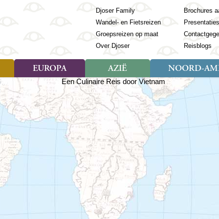
Djoser Family
Brochures a
Wandel- en Fietsreizen
Presentatie
Groepsreizen op maat
Contactgeg
Over Djoser
Reisblogs
EUROPA
AZIË
NOORD-AME
Soort reizen
Soort reizen
Landen
Soort reizen
Landen
ambique
Rondreis (28)
(Frans) Guyana
Rondreis (57)
Albanië
Rondreis (7)
Banglade
Geor
ibië
Familiereis (11)
Galapagos
Familiereis (22)
Andorra
Familiereis (2)
Bhutan
Grie
anda
Fietsreis (8)
Guatemala
Fietsreis (3)
Armenië
Natuur (5)
Cambodja
IJsl
Tomé en Principe
Wandelreis (23)
Honduras
Cultuur (28)
Azerbeidzjan
China
Ierl
ziland
Cultuur (12)
Mexico
Natuur (16)
Azoren
Filipijnen
Italië
zania
Natuur (3)
Nicaragua
Balkan
India
Kaap
o
Paaseiland
Baltische Staten
Indochina
Kos
bia
Paraguay
Bosnië en Herzegovina
Indonesië
Kroa
ibar
Peru
Bulgarije
Japan
Lapl
Nieuwe reizen
babwe
Suriname
Engeland
Jordanië
Letl
r
-Afrika
Rondreis China & Tibet, 42
Estland
Kazachst
Lito
dagen
Finland
Kirgizië
Made