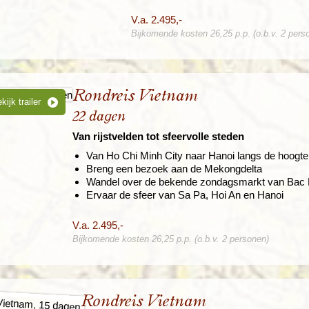
V.a. 2.495,-
Bijkomende kosten 26,25 p.p. (o.b.v. 2 pers
Rondreis Vietnam
kijk trailer
22 dagen
Van rijstvelden tot sfeervolle steden
Van Ho Chi Minh City naar Hanoi langs de hoogt
Breng een bezoek aan de Mekongdelta
Wandel over de bekende zondagsmarkt van Bac
Ervaar de sfeer van Sa Pa, Hoi An en Hanoi
V.a. 2.495,-
Bijkomende kosten 26,25 p.p. (o.b.v. 2 personen)
Rondreis Vietnam