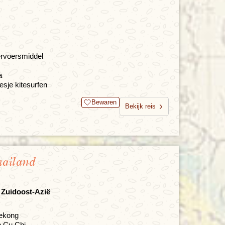
ervoersmiddel
a
esje kitesurfen
Bewaren
Bekijk reis
hailand
n Zuidoost-Azië
Mekong
n Cu Chi