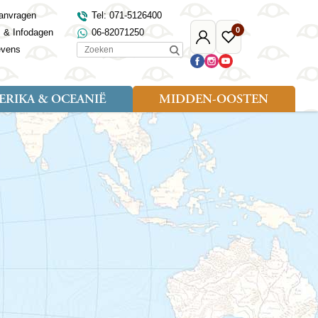
anvragen
Tel: 071-5126400
0
s & Infodagen
06-82071250
Mijn
Favoriete
Zoeken
evens
Djoser
reizen
RIKA & OCEANIË
MIDDEN-OOSTEN
Soort reizen
Landen
Landen
sh
gië
Rondreis (18)
Alaska
Maleisië
Noord-Macedonië
Egypte
kenland
Familiereis (9)
Australië
Mongolië
Noorwegen
Jordanië
and
Fietsreis (1)
Canada
Nepal
Polen
Marokko
and
Wandelreis (3)
Nieuw-Zeeland
Oezbekistan
Portugal
Oman
Cultuur (8)
Verenigde Staten
Singapore
Roemenië
Saoedi-Arabië
verdië
Sri Lanka
Sardinië
Tunesië
ovo
Taiwan
Schotland
Turkije
tië
Thailand
Servië
and
Tibet
Spanje
and
Turkmenistan
Turkije
an
uwen
Vietnam
Verenigd Koninkrijk
ira
Zijderoute
Wales