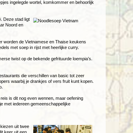
eepjes ingelegde wortel, komkommer en behoorlijk
. Deze stad ligt
aar Noord en
Hier worden de Vietnamese en Thaise keukens
ls met soep in rijst met heerlijke curry.
erse twist op de bekende gefrituurde loempia’s.
estaurants die verschillen van basic tot zeer
opers waarbij je drankjes of vers fruit kunt kopen.
o.
reis is dit nog even wennen, maar oefening
eet je met iedereen gemeenschappelijke
kiezen uit twee
t keer uit een