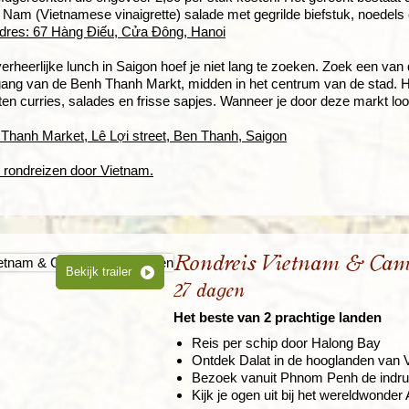
 Nam (Vietnamese vinaigrette) salade met gegrilde biefstuk, noedels
dres: 67 Hàng Điếu, Cửa Đông, Hanoi
erheerlijke lunch in Saigon hoef je niet lang te zoeken. Zoek een va
ngang van de Benh Thanh Markt, midden in het centrum van de stad. H
rten curries, salades en frisse sapjes. Wanneer je door deze markt loop
Thanh Market, Lê Lợi street, Ben Thanh, Saigon
 rondreizen door Vietnam.
Rondreis Vietnam & Cam
Bekijk trailer
27 dagen
Het beste van 2 prachtige landen
Reis per schip door Halong Bay
Ontdek Dalat in de hooglanden van 
Bezoek vanuit Phnom Penh de indruk
Kijk je ogen uit bij het wereldwonde