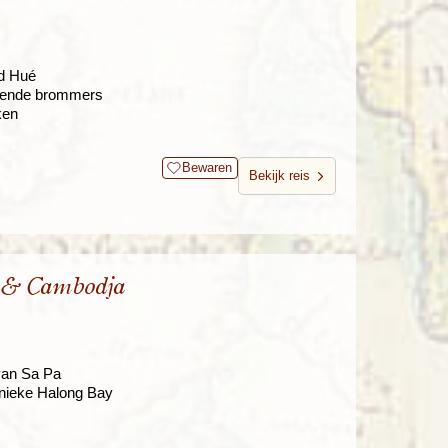
ad Hué
terende brommers
ken
Bewaren
Bekijk reis
 & Cambodja
 van Sa Pa
enieke Halong Bay