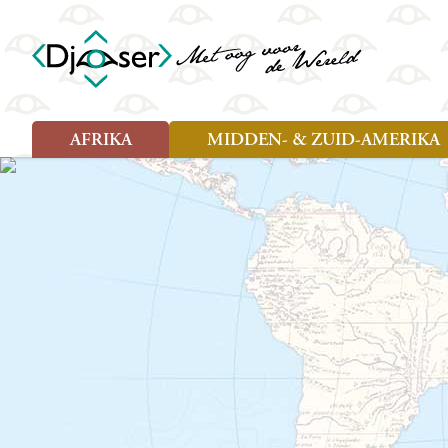
AFRIKA
MIDDEN- & ZUID-AMERIKA
Soort reizen
Soort reizen
Landen
Landen
Rondreis (26)
Rondreis (25)
Angola
Amazone
Moz
Familiereis (10)
Familiereis (11)
Benin
Argentinië
Nam
Fietsreis (2)
Fietsreis (1)
Botswana
Belize
Oeg
Wandelreis (1)
Cultuur (9)
Egypte
Bolivia
Sao 
Cultuur (3)
Natuur (13)
Ghana
Brazilië
Swa
Natuur (6)
Kaapverdië
Chili
Tan
Kenia
Colombia
Tog
Madagaskar
Costa Rica
Zam
Nieuwe reizen
Malawi
Cuba
Zanz
Voodoo in Benin en Togo, 16
Marokko
Ecuador
Zim
dagen
Mauritius
El Salvado
Zuid