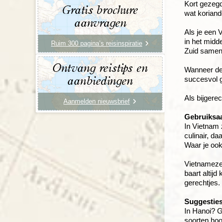
Kort gezegd
Gratis brochure
wat koriande
aanvragen
Als je een 
in het mid
Ruim 300 pagina’s reisinspiratie
Zuid samen
Ontvang reistips en
Wanneer de 
succesvol g
aanbiedingen
Als bijgere
Aanmelden nieuwsbrief
Gebruiksaa
In Vietnam 
culinair, da
Waar je ook
Vietnamezen
baart altij
gerechtjes.
Suggestie
In Hanoi? G
soorten hoo