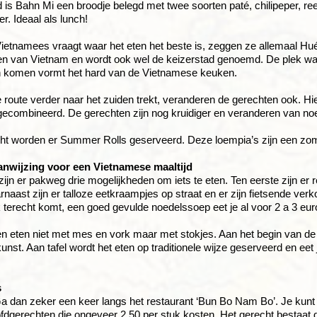
 is Bahn Mi een broodje belegd met twee soorten paté, chilipeper, r
r. Ideaal als lunch!
Vietnamees vraagt waar het eten het beste is, zeggen ze allemaal Hué
den van Vietnam en wordt ook wel de keizerstad genoemd. De plek w
 komen vormt het hard van de Vietnamese keuken.
route verder naar het zuiden trekt, veranderen de gerechten ook. 
ecombineerd. De gerechten zijn nog kruidiger en veranderen van noede
cht worden er Summer Rolls geserveerd. Deze loempia’s zijn een zom
nwijzing voor een Vietnamese maaltijd
zijn er pakweg drie mogelijkheden om iets te eten. Ten eerste zijn er r
arnaast zijn er talloze eetkraampjes op straat en er zijn fietsende verk
 terecht komt, een goed gevulde noedelssoep eet je al voor 2 a 3 eur
 eten niet met mes en vork maar met stokjes. Aan het begin van de 
d kunst. Aan tafel wordt het eten op traditionele wijze geserveerd en 
s
a dan zeker een keer langs het restaurant ‘Bun Bo Nam Bo’. Je kunt 
fdgerechten die ongeveer 2,50 per stuk kosten. Het gerecht bestaat di