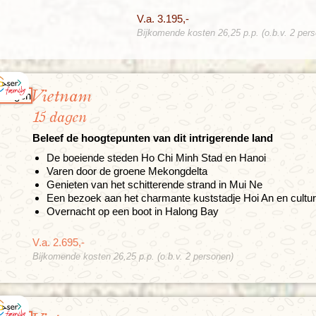
V.a. 3.195,-
Bijkomende kosten 26,25 p.p. (o.b.v. 2 per
Vietnam
15 dagen
Beleef de hoogtepunten van dit intrigerende land
De boeiende steden Ho Chi Minh Stad en Hanoi
Varen door de groene Mekongdelta
Genieten van het schitterende strand in Mui Ne
Een bezoek aan het charmante kuststadje Hoi An en cultu
Overnacht op een boot in Halong Bay
V.a. 2.695,-
Bijkomende kosten 26,25 p.p. (o.b.v. 2 personen)