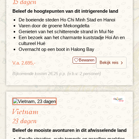
15 dagen
Beleef de hoogtepunten van dit intrigerende land
De boeiende steden Ho Chi Minh Stad en Hanoi
Varen door de groene Mekongdelta
Genieten van het schitterende strand in Mui Ne
Een bezoek aan het charmante kuststadje Hoi An en
cultureel Hué
Overnacht op een boot in Halong Bay
Bewaren
V.a. 2.695,-
Bekijk reis
Bijkomende kosten 26,25 p.p. (o.b.v. 2 personen)
Vietnam
23 dagen
Beleef de mooiste avonturen in dit afwisselende land
Smalle straatjes, oude tempels en gezellige marktjes