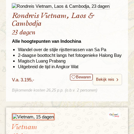
Rondreis Vietnam, Laos &
Cambodja
23 dagen
Alle hoogtepunten van Indochina
Wandel over de stijle rijstterrassen van Sa Pa
2-daagse boottocht langs het fotogenieke Halong Bay
Magisch Luang Prabang
Uitgebreid de tijd in Angkor Wat
Bewaren
V.a. 3.195,-
Bekijk reis
Bijkomende kosten 26,25 p.p. (o.b.v. 2 personen)
Vietnam