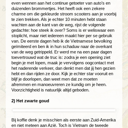
even wennen aan het continue getoeter van auto’s en
duizenden brommertjes. Het heeft ook een zekere
charme om die gekleurde stroom scooters aan je voorbij
te zien trekken. Als je echter 10 minuten hebt staan
wachten aan de kant van de weg, rijst de volgende
gedachte: hoe steek ik over? Soms is er weliswaar een
stoplicht, maar niet iedereen maakt hier per se gebruik
van. De eerste dagen heb ik de Vietnamese bevolking
geïmiteerd en ben ik in hun schaduw naar de overkant
van de weg getrippeld. Er werd me na een paar dagen
toevertrouwd wat de truc is: zodra je een opening ziet
begin je met lopen, maak je vervolgens oogcontact met
het naderende verkeer, dan denkt men dat jij hen gezien
hebt en dan rijden ze door. Kijk je echter star vooruit en
blijf je doorlopen, dan weet men dat ze moeten
afremmen en manoeuvreren ze kundig om je heen.
Voorzichtigheid is natuurlijk altijd geboden.
2) Het zwarte goud
Bij koffie denk je misschien als eerste aan Zuid-Amerika
en niet meteen aan Azië. Toch is Vietnam de tweede