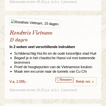
Bijkomende kosten 26,25 p.p. (o.b.v. 2 personen)
Rondreis Vietnam
15 dagen
In 2 weken veel verschillende indrukken
Schilderachtig Hoi An en de oude keizerlijke stad Hué
Begeef je in het chaotische Hanoi vol met toeterende
brommers
Proef de hoogtepunten van de Vietnamese keuken
Maak een excursie naar de tunnels van Cu Chi
Bewaren
V.a. 2.095,-
Bekijk reis
Bijkomende kosten 26,25 p.p. (o.b.v. 2 personen)