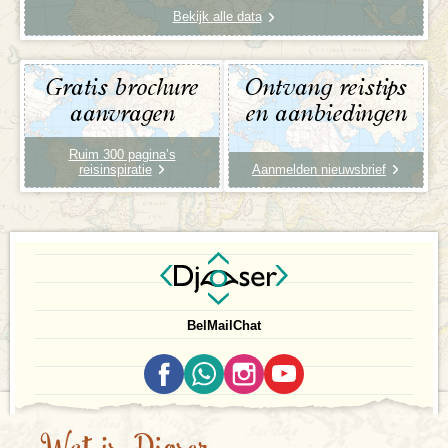
Bekijk alle data
Gratis brochure
Ontvang reistips
aanvragen
en aanbiedingen
Ruim 300 pagina’s
reisinspiratie
Aanmelden nieuwsbrief
Bel
Mail
Chat