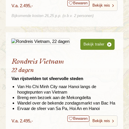
Bewaren
V.a. 2.495,-
Bekijk reis
Bijkomende kosten 26,25 p.p. (o.b.v. 2 personen)
Bekijk trailer
Rondreis Vietnam
22 dagen
Van rijstvelden tot sfeervolle steden
Van Ho Chi Minh City naar Hanoi langs de
hoogtepunten van Vietnam
Breng een bezoek aan de Mekongdelta
Wandel over de bekende zondagsmarkt van Bac Ha
Ervaar de sfeer van Sa Pa, Hoi An en Hanoi
Bewaren
V.a. 2.495,-
Bekijk reis