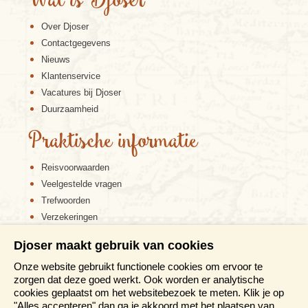
Wat is Djoser
Over Djoser
Contactgegevens
Nieuws
Klantenservice
Vacatures bij Djoser
Duurzaamheid
Praktische informatie
Reisvoorwaarden
Veelgestelde vragen
Trefwoorden
Verzekeringen
Sitemap
Djoser maakt gebruik van cookies
Disclaimer
Onze website gebruikt functionele cookies om ervoor te
Cookiebeleid
zorgen dat deze goed werkt. Ook worden er analytische
Privacy verklaring
cookies geplaatst om het websitebezoek te meten. Klik je op
Reis en boek met Djoser zekerheid
"Alles accepteren" dan ga je akkoord met het plaatsen van