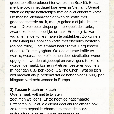
grootste koffieproducent ter wereld, na Brazilië. En dat
merk je ook in het dagelijkse leven in Vietnam. Overal
zitten de hipste koffietentjes met de allerlekkerste koffie.
De meeste Vietnamezen drinken de koffie met
gecondenseerde melk, met ijs gekoeld of juist lekker
warm. Deze zoete stroperige melk geeft de sterke,
zwarte koffie een heerlijke smaak. En er zijn tal van
varianten in de koffiesmaken te ontdekken. Zo kun je in
Cafe Giang in Hanoi een koffie met eischuim bestellen
(cà phê trúng) – het smaakt naar tiramisu, erg lekker! –
of een koffie met yoghurt. Ook de duurste koffie ter
wereld, waarvan de koffiebonen door civetkatten worden
opgegeten, worden uitgepoept en vervolgens tot koffie
worden gemaakt, kun je in Vietnam bestellen voor iets
minder dan € 3,- per kopje (Ca Phe Chon). Wat op zich
wel meevalt als je bedenkt dat de bonen voor € 500,- per
kilogram verkocht worden in Europa.
3) Tussen kitsch en kitsch
Over smaak valt niet te twisten
zegt men wel eens. En zo heeft de nagemaakte
Eiffeltoren in Dalat, die dienst doet als radiomast, ook
zeker een bepaalde charme, evenals de talloze
waterfietsen in de vorm van zwanen en de