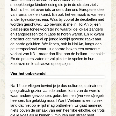
snoepkleurige kinderkleding die je in de straten ziet .
Toch is het net even iets anders dan ons Europese idee
van romantiek en kunst. En ook het vermaak is van een
ander (geluids-)niveau. Waarbij vooral de decibellen niet
worden geschuwd. Zo bevond ik me in Hoi An bij een
plaatselijke toneelvoorstelling waarbij de lokale zangers
en zangeressen tot in Laos te horen waren. En ik kwam
erachter dat men al op jonge leeftijd gewend raakt aan
de harde geluiden. We liepen, ook in Hoi An, langs een
peuterspeelzaal waar uit enorme boxen een oosterse
variant van K3 – maar dan flink aan de helium – schalde.
En de peuters zaten er vol plezier te spelen in hun
zoetroze en knalblauwe speelpakjes.
Vier het onbekende!
Na 12 uur vliegen bevind je je dus cultureel, culinair en
geografisch gezien aan de andere kant van de wereld
waar andere gewoonten, gebruiken, en (verkeers)regels
heersen. En gelukkig maar! Want Vietnam is een uniek
land dat niet op je lijst mag ontbreken. Er gaat namelijk
niets boven de smaak van een heerlijke eikoffie, de trots
die je voelt als je binnen 3 minuten een straat hebt