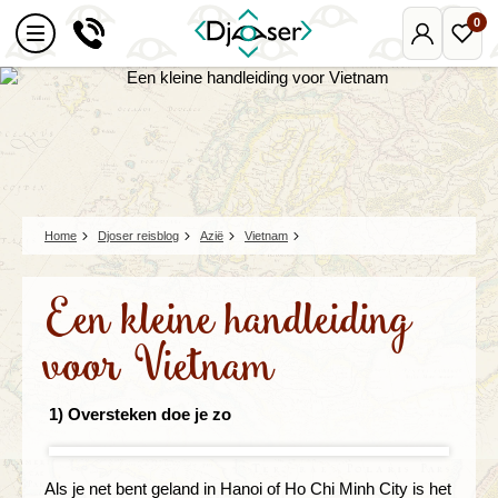
0
Mijn
Favo
Djoser
reize
Home
Djoser reisblog
Azië
Vietnam
Een kleine handleiding
voor Vietnam
1) Oversteken doe je zo
Als je net bent geland in Hanoi of Ho Chi Minh City is het