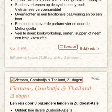
Steden verkennen op de cyclo, een typisch
Vietnamees vervoersmiddel
Overnachten in een traditionele paalwoning en op een
boot
Een boottocht over de parfumrivier en door de
Mekongdelta
Veel te doen: kookworkshop, surfen, suppen of neem
een lesje kitesurfen
Bewaren
V.a. 3.195,-
Bekijk reis
Bijkomende kosten 26,25 p.p. (o.b.v. 2 personen)
Vietnam, Cambodja & Thailand
21 dagen
Een reis door 3 bijzondere landen in Zuidoost-Azië
Ontdek hoe divers Zuidoost-Azië is