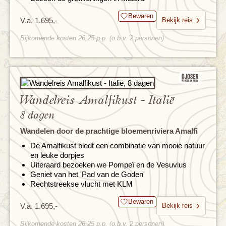
Bewaren
V.a. 1.695,-
Bekijk reis
Bijkomende kosten 26,25 p.p. (o.b.v. 2 personen)
Wandelreis Amalfikust - Italië
8 dagen
Wandelen door de prachtige bloemenriviera Amalfi
De Amalfikust biedt een combinatie van mooie natuur
en leuke dorpjes
Uiteraard bezoeken we Pompeï en de Vesuvius
Geniet van het 'Pad van de Goden'
Rechtstreekse vlucht met KLM
Bewaren
V.a. 1.695,-
Bekijk reis
Bijkomende kosten 26,25 p.p. (o.b.v. 2 personen)