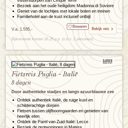
vissersdorpen van Cinque Terre
Bezoek aan het oude heiligdom Madonna di Soviore
Geniet van de tochtjes met lokale boten en treinen
Familiehotel aan de kust inclusief ontbijt
Bewaren
V.a. 1.595,-
Bekijk reis
Bijkomende kosten 26,25 p.p. (o.b.v. 2 personen)
Fietsreis Puglia - Italië
8 dagen
Door authentieke stadjes en langs azuurblauwe zee
Ontdek authentiek Italië, de ruige kust en
schilderachtige dorpen
Fietsen tussen olijfboomgaarden en genieten van
heerlijk eten
Ontdek de Parel van Zuid-Italië: Lecce
Bezoek de grotwoningen in Matera