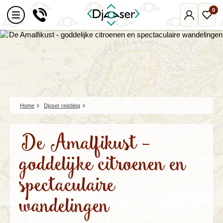
0
Mijn
Favo
Djoser
reize
Home
Djoser reisblog
De Amalfikust -
goddelijke citroenen en
spectaculaire
wandelingen