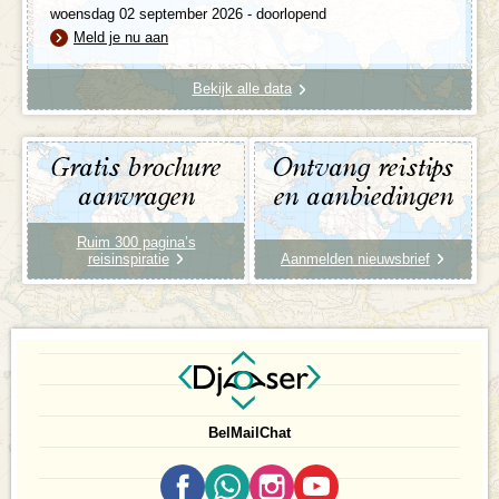
woensdag 02 september 2026 - doorlopend
Meld je nu aan
Bekijk alle data
Gratis brochure
Ontvang reistips
aanvragen
en aanbiedingen
Ruim 300 pagina’s
reisinspiratie
Aanmelden nieuwsbrief
Bel
Mail
Chat