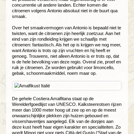
concurrentie uit andere landen. Echter komen die
citroenen volgens Antonio absoluut niet in de buurt qua
smaak.
Over het smaakvermogen van Antonio is bepaald niet te
twisten, want de citroenen zijn heerlijk zoetzuur. Aan het
eind van zijn rondleiding krijgen we schaafijs met
citroenen: fantastisch. Als het op is krijgen we nog meer,
want Antonio is trots op zijn vruchten en hij heeft er
genoeg. Trouwens, niet alleen Antonio is er trots op, dat
is de hele bevolking van deze regio. Overal zie, proef en
ruik je citroenen. Ze worden gebruikt voor limoncello,
gebak, schoonmaakmiddel, noem maar op.
De gehele Costiera Amalfitana staat op de
Werelderfgoedlijst van UNESCO. Kalksteenrotsen rijzen
meer dan 1000 meter hoog uit zee op en op de meest
onwaarschijnlijke plekken zijn huizen gebouwd en
vissershaventjes aangelegd. Elk van de dorpjes aan
deze kust heeft haar eigen karakter en specialiteiten. Zo
wordt Minori niet voor niets Città del Gusto (‘Stad van de