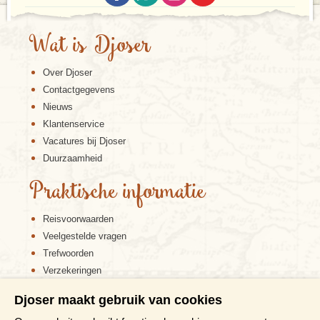
Wat is Djoser
Over Djoser
Contactgegevens
Nieuws
Klantenservice
Vacatures bij Djoser
Duurzaamheid
Praktische informatie
Reisvoorwaarden
Veelgestelde vragen
Trefwoorden
Verzekeringen
Sitemap
Djoser maakt gebruik van cookies
Disclaimer