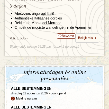
8 dagen
Abruzzen, ongerept Italië
Authentieke Italiaanse dorpjes
Beklim de Monte del Morrone
Ontdek de mooiste wandelingen in de Apennijnen
Bewaren
V.a. 1.695,-
Bekijk reis
Bijkomende kosten 26,25 p.p. (o.b.v. 2 personen)
Informatiedagen & online
presentaties
ALLE BESTEMMINGEN
dinsdag 11 augustus 2026 - doorlopend
Meld je nu aan
ALLE BESTEMMINGEN