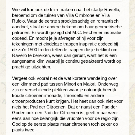
Wie wil kan ook de klim maken naar het stadje Ravello,
beroemd om de tuinen van Villa Cimbrone en Villa
Rufolo. Waar de eerste sprookjesachtig en romantisch
aandoet, staat de andere bekend om haar geometrische
patronen. Er wordt gezegd dat M.C. Escher er inspiratie
opdeed. En mocht je je afvragen of hij voor zijn
tekeningen met eindeloze trappen inspiratie opdeed bij
de zo’n 1500 treden-tellende trappen die je beklimt om
Ravello te bereiken, wees dan gerust, want het is een
aangename klim waarbij je continu getrakteerd wordt op
prachtige uitzichten.
Vergeet ook vooral niet de wat kortere wandeling over
een klimmend pad tussen Minori en Maiori. Onderweg
zijn er verschillende plekken waar je natuurlijk heerlijk
koude citroenenlimonade, limoncello en andere
citroenproducten kunt krijgen. Het heet dan ook niet voor
niets het Pad der Citroenen. Dat er naast een Pad der
Goden ook een Pad der Citroenen is, geeft maar weer
eens aan hoe belangrijk die vruchten voor de regio zijn:
God op de eerste plaats maar citroenen toch zeker op
plaats twee.