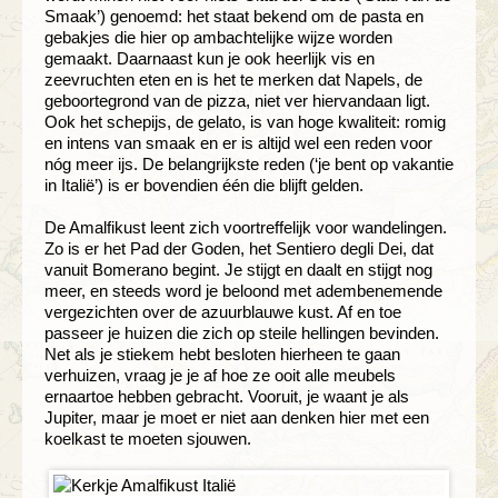
Smaak’) genoemd: het staat bekend om de pasta en
gebakjes die hier op ambachtelijke wijze worden
gemaakt. Daarnaast kun je ook heerlijk vis en
zeevruchten eten en is het te merken dat Napels, de
geboortegrond van de pizza, niet ver hiervandaan ligt.
Ook het schepijs, de gelato, is van hoge kwaliteit: romig
en intens van smaak en er is altijd wel een reden voor
nóg meer ijs. De belangrijkste reden (‘je bent op vakantie
in Italië’) is er bovendien één die blijft gelden.
De Amalfikust leent zich voortreffelijk voor wandelingen.
Zo is er het Pad der Goden, het Sentiero degli Dei, dat
vanuit Bomerano begint. Je stijgt en daalt en stijgt nog
meer, en steeds word je beloond met adembenemende
vergezichten over de azuurblauwe kust. Af en toe
passeer je huizen die zich op steile hellingen bevinden.
Net als je stiekem hebt besloten hierheen te gaan
verhuizen, vraag je je af hoe ze ooit alle meubels
ernaartoe hebben gebracht. Vooruit, je waant je als
Jupiter, maar je moet er niet aan denken hier met een
koelkast te moeten sjouwen.