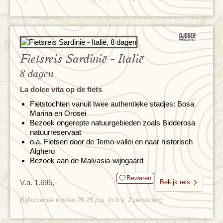
Fietsreis Sardinië - Italië
8 dagen
La dolce vita op de fiets
Fietstochten vanuit twee authentieke stadjes: Bosa
Marina en Orosei
Bezoek ongerepte natuurgebieden zoals Bidderosa
natuurreservaat
o.a. Fietsen door de Temo-vallei en naar historisch
Alghero
Bezoek aan de Malvasia-wijngaard
Bewaren
V.a. 1.695,-
Bekijk reis
Bijkomende kosten 26,25 p.p. (o.b.v. 2 personen)