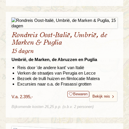
Rondreis Oost-Italië, Umbrië, de
Marken & Puglia
15 dagen
Umbrië, de Marken, de Abruzzen en Puglia
Reis door 'de andere kant' van Italië
Verken de straatjes van Perugia en Lecce
Bezoek de trulli huizen en filmlocatie Matera
Excursies naar o.a. de Frasassi grotten
Bewaren
V.a. 2.395,-
Bekijk reis
Bijkomende kosten 26,25 p.p. (o.b.v. 2 personen)