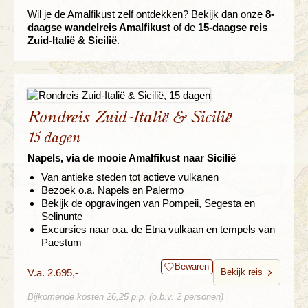
Wil je de Amalfikust zelf ontdekken? Bekijk dan onze
8-
daagse wandelreis Amalfikust
of de
15-daagse reis
Zuid-Italië & Sicilië
.
Rondreis Zuid-Italië & Sicilië
15 dagen
Napels, via de mooie Amalfikust naar Sicilië
Van antieke steden tot actieve vulkanen
Bezoek o.a. Napels en Palermo
Bekijk de opgravingen van Pompeii, Segesta en
Selinunte
Excursies naar o.a. de Etna vulkaan en tempels van
Paestum
Bewaren
V.a. 2.695,-
Bekijk reis
Bijkomende kosten 26,25 p.p. (o.b.v. 2 personen)