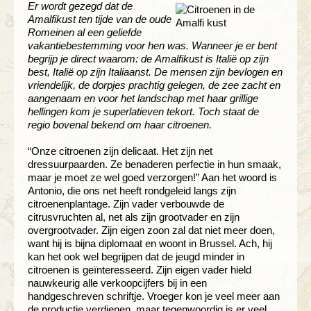
Er wordt gezegd dat de
Amalfikust ten tijde van de oude
Romeinen al een geliefde
vakantiebestemming voor hen was. Wanneer je er bent
begrijp je direct waarom: de Amalfikust is Italië op zijn
best, Italië op zijn Italiaanst. De mensen zijn bevlogen en
vriendelijk, de dorpjes prachtig gelegen, de zee zacht en
aangenaam en voor het landschap met haar grillige
hellingen kom je superlatieven tekort. Toch staat de
regio bovenal bekend om haar citroenen.
“Onze citroenen zijn delicaat. Het zijn net
dressuurpaarden. Ze benaderen perfectie in hun smaak,
maar je moet ze wel goed verzorgen!” Aan het woord is
Antonio, die ons net heeft rondgeleid langs zijn
citroenenplantage. Zijn vader verbouwde de
citrusvruchten al, net als zijn grootvader en zijn
overgrootvader. Zijn eigen zoon zal dat niet meer doen,
want hij is bijna diplomaat en woont in Brussel. Ach, hij
kan het ook wel begrijpen dat de jeugd minder in
citroenen is geïnteresseerd. Zijn eigen vader hield
nauwkeurig alle verkoopcijfers bij in een
handgeschreven schriftje. Vroeger kon je veel meer aan
de productie verdienen, maar tegenwoordig is er veel