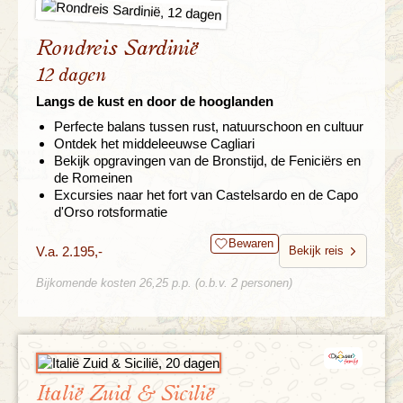
Rondreis Sardinië
12 dagen
Langs de kust en door de hooglanden
Perfecte balans tussen rust, natuurschoon en cultuur
Ontdek het middeleeuwse Cagliari
Bekijk opgravingen van de Bronstijd, de Feniciërs en
de Romeinen
Excursies naar het fort van Castelsardo en de Capo
d'Orso rotsformatie
Bewaren
V.a. 2.195,-
Bekijk reis
Bijkomende kosten 26,25 p.p. (o.b.v. 2 personen)
Italië Zuid & Sicilië