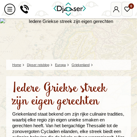
0
Mijn
Favo
Djoser
reize
Home
Djoser reisblog
Europa
Griekenland
Iedere Griekse streek
zijn eigen gerechten
Griekenland staat bekend om zijn rijke culinaire tradities,
waarbij elke regio zijn eigen unieke smaken en
gerechten heeft. Van het bergachtige Thessalië tot de
zonovergoten Cycladen eilanden, elke streek biedt een