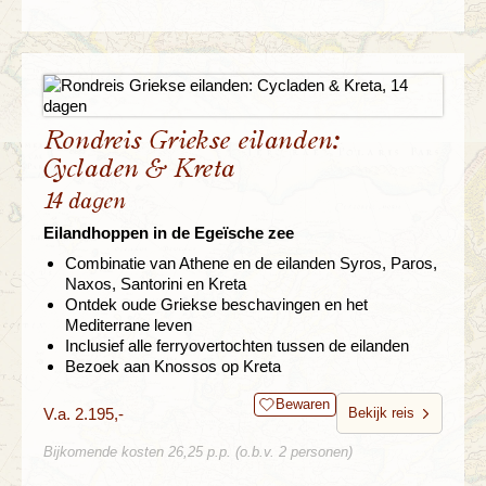
Rondreis Griekse eilanden:
Cycladen & Kreta
14 dagen
Eilandhoppen in de Egeïsche zee
Combinatie van Athene en de eilanden Syros, Paros,
Naxos, Santorini en Kreta
Ontdek oude Griekse beschavingen en het
Mediterrane leven
Inclusief alle ferryovertochten tussen de eilanden
Bezoek aan Knossos op Kreta
Bewaren
V.a. 2.195,-
Bekijk reis
Bijkomende kosten 26,25 p.p. (o.b.v. 2 personen)