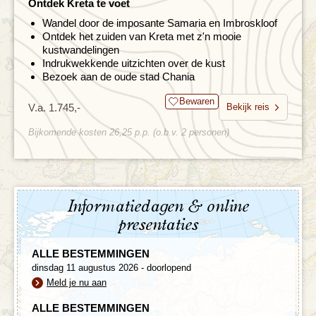
Ontdek Kreta te voet
Wandel door de imposante Samaria en Imbroskloof
Ontdek het zuiden van Kreta met z'n mooie
kustwandelingen
Indrukwekkende uitzichten over de kust
Bezoek aan de oude stad Chania
Bewaren
V.a. 1.745,-
Bekijk reis
Bijkomende kosten 26,25 p.p. (o.b.v. 2 personen)
Informatiedagen & online
presentaties
ALLE BESTEMMINGEN
dinsdag 11 augustus 2026 - doorlopend
Meld je nu aan
ALLE BESTEMMINGEN