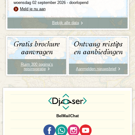
woensdag 02 september 2026 - doorlopend
Meld je nu aan
Bekijk alle data
Gratis brochure
Ontvang reistips
aanvragen
en aanbiedingen
Ruim 300 pagina’s
reisinspiratie
Aanmelden nieuwsbrief
Bel
Mail
Chat