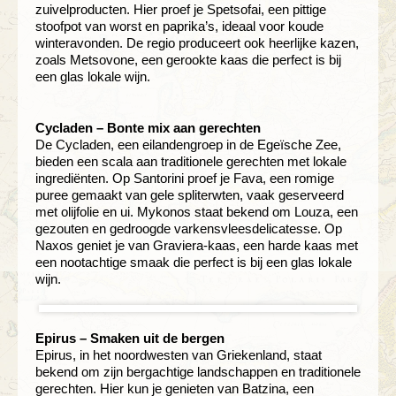
zuivelproducten. Hier proef je Spetsofai, een pittige
stoofpot van worst en paprika’s, ideaal voor koude
winteravonden. De regio produceert ook heerlijke kazen,
zoals Metsovone, een gerookte kaas die perfect is bij
een glas lokale wijn.
Cycladen – Bonte mix aan gerechten
De Cycladen, een eilandengroep in de Egeïsche Zee,
bieden een scala aan traditionele gerechten met lokale
ingrediënten. Op Santorini proef je Fava, een romige
puree gemaakt van gele spliterwten, vaak geserveerd
met olijfolie en ui. Mykonos staat bekend om Louza, een
gezouten en gedroogde varkensvleesdelicatesse. Op
Naxos geniet je van Graviera-kaas, een harde kaas met
een nootachtige smaak die perfect is bij een glas lokale
wijn.
Epirus – Smaken uit de bergen
Epirus, in het noordwesten van Griekenland, staat
bekend om zijn bergachtige landschappen en traditionele
gerechten. Hier kun je genieten van Batzina, een