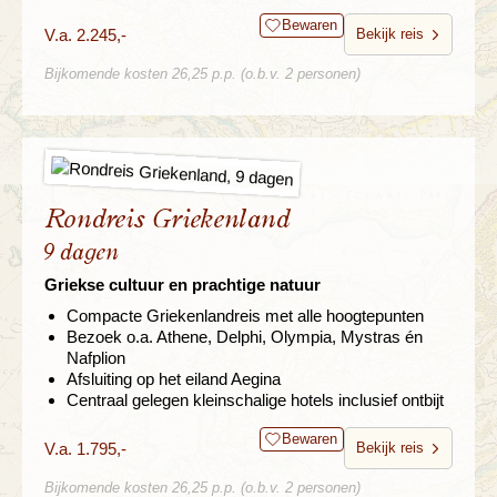
Bewaren
V.a. 2.245,-
Bekijk reis
Bijkomende kosten 26,25 p.p. (o.b.v. 2 personen)
Rondreis Griekenland
9 dagen
Griekse cultuur en prachtige natuur
Compacte Griekenlandreis met alle hoogtepunten
Bezoek o.a. Athene, Delphi, Olympia, Mystras én
Nafplion
Afsluiting op het eiland Aegina
Centraal gelegen kleinschalige hotels inclusief ontbijt
Bewaren
V.a. 1.795,-
Bekijk reis
Bijkomende kosten 26,25 p.p. (o.b.v. 2 personen)