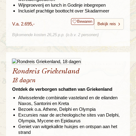
Wijnproeverij en lunch in Godinje inbegrepen
Inclusief prachtige boottocht over Skadarmeer
Bewaren
V.a. 2.695,-
Bekijk reis
Bijkomende kosten 26,25 p.p. (o.b.v. 2 personen)
Rondreis Griekenland
18 dagen
Ontdek de verborgen schatten van Griekenland
Afwisselende combinatie vasteland en de eilanden
Naxos, Santorini en Kreta
Bezoek o.a. Athene, Delphi en Olympia
Excursies naar de archeologische sites van Delphi,
Olympia, Mycene en Epidaurus
Geniet van witgekalkte huisjes en ontspan aan het
strand