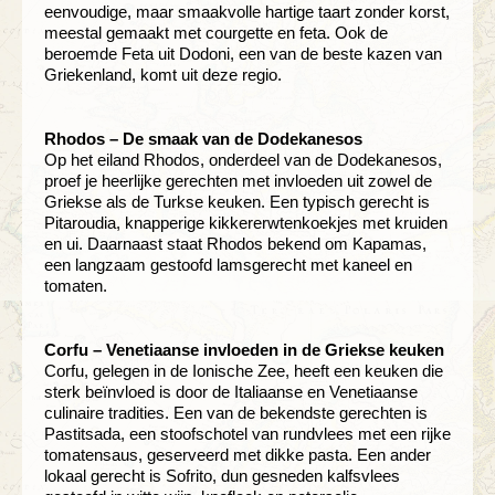
eenvoudige, maar smaakvolle hartige taart zonder korst,
meestal gemaakt met courgette en feta. Ook de
beroemde Feta uit Dodoni, een van de beste kazen van
Griekenland, komt uit deze regio.
Rhodos – De smaak van de Dodekanesos
Op het eiland Rhodos, onderdeel van de Dodekanesos,
proef je heerlijke gerechten met invloeden uit zowel de
Griekse als de Turkse keuken. Een typisch gerecht is
Pitaroudia, knapperige kikkererwtenkoekjes met kruiden
en ui. Daarnaast staat Rhodos bekend om Kapamas,
een langzaam gestoofd lamsgerecht met kaneel en
tomaten.
Corfu – Venetiaanse invloeden in de Griekse keuken
Corfu, gelegen in de Ionische Zee, heeft een keuken die
sterk beïnvloed is door de Italiaanse en Venetiaanse
culinaire tradities. Een van de bekendste gerechten is
Pastitsada, een stoofschotel van rundvlees met een rijke
tomatensaus, geserveerd met dikke pasta. Een ander
lokaal gerecht is Sofrito, dun gesneden kalfsvlees