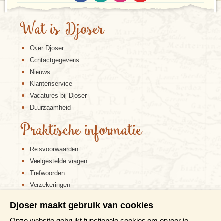
Wat is Djoser
Over Djoser
Contactgegevens
Nieuws
Klantenservice
Vacatures bij Djoser
Duurzaamheid
Praktische informatie
Reisvoorwaarden
Veelgestelde vragen
Trefwoorden
Verzekeringen
Sitemap
Djoser maakt gebruik van cookies
Disclaimer
Onze website gebruikt functionele cookies om ervoor te
Cookiebeleid