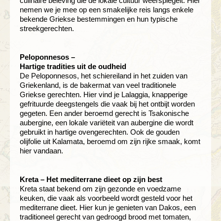
culinaire beleving die de lokale cultuur weerspiegelt. Hier
nemen we je mee op een smakelijke reis langs enkele
bekende Griekse bestemmingen en hun typische
streekgerechten.
Peloponnesos –
Hartige tradities uit de oudheid
De Peloponnesos, het schiereiland in het zuiden van
Griekenland, is de bakermat van veel traditionele
Griekse gerechten. Hier vind je Lalaggia, knapperige
gefrituurde deegstengels die vaak bij het ontbijt worden
gegeten. Een ander beroemd gerecht is Tsakonische
aubergine, een lokale variëteit van aubergine die wordt
gebruikt in hartige ovengerechten. Ook de gouden
olijfolie uit Kalamata, beroemd om zijn rijke smaak, komt
hier vandaan.
Kreta – Het mediterrane dieet op zijn best
Kreta staat bekend om zijn gezonde en voedzame
keuken, die vaak als voorbeeld wordt gesteld voor het
mediterrane dieet. Hier kun je genieten van Dakos, een
traditioneel gerecht van gedroogd brood met tomaten,