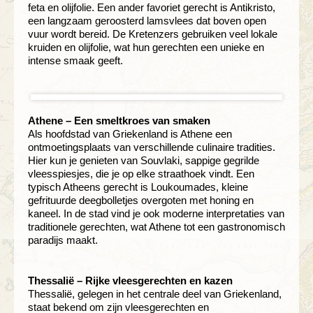
feta en olijfolie. Een ander favoriet gerecht is Antikristo,
een langzaam geroosterd lamsvlees dat boven open
vuur wordt bereid. De Kretenzers gebruiken veel lokale
kruiden en olijfolie, wat hun gerechten een unieke en
intense smaak geeft.
Athene – Een smeltkroes van smaken
Als hoofdstad van Griekenland is Athene een
ontmoetingsplaats van verschillende culinaire tradities.
Hier kun je genieten van Souvlaki, sappige gegrilde
vleesspiesjes, die je op elke straathoek vindt. Een
typisch Atheens gerecht is Loukoumades, kleine
gefrituurde deegbolletjes overgoten met honing en
kaneel. In de stad vind je ook moderne interpretaties van
traditionele gerechten, wat Athene tot een gastronomisch
paradijs maakt.
Thessalië – Rijke vleesgerechten en kazen
Thessalië, gelegen in het centrale deel van Griekenland,
staat bekend om zijn vleesgerechten en