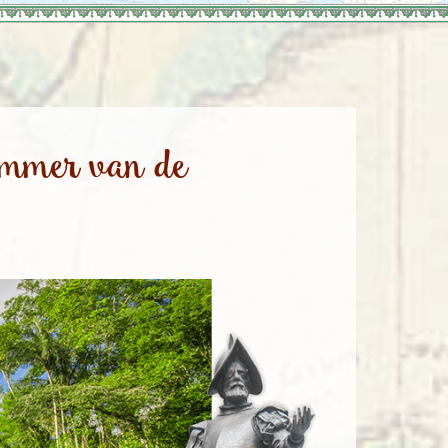
enegro
Zuid-Korea
emmer van de