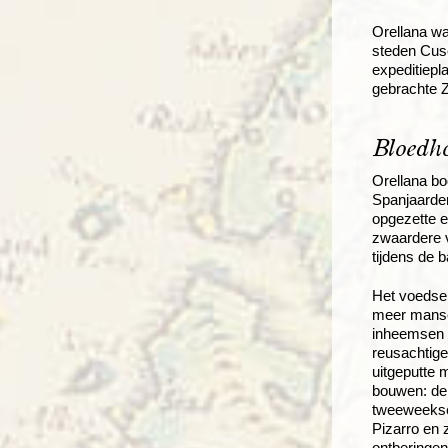
Orellana wa
steden Cusc
expeditiepl
gebrachte Z
Bloedh
Orellana bo
Spanjaarden
opgezette 
zwaardere 
tijdens de 
Het voedsel
meer mansch
inheemsen h
reusachtige
uitgeputte 
bouwen: de 
tweeweekse 
Pizarro en 
ontberingen