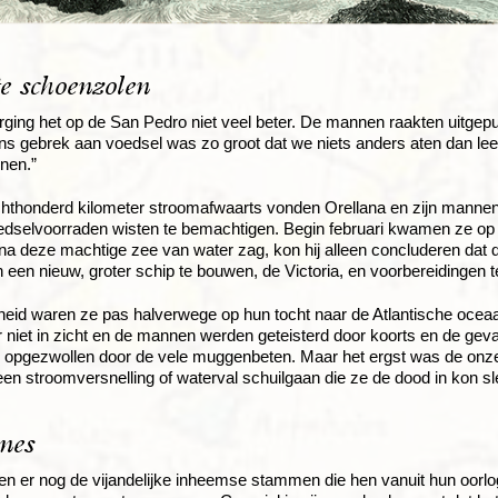
e schoenzolen
rging het op de San Pedro niet veel beter. De mannen raakten uitgep
ns gebrek aan voedsel was zo groot dat we niets anders aten dan le
nen.”
hthonderd kilometer stroomafwaarts vonden Orellana en zijn mannen 
edselvoorraden wisten te bemachtigen. Begin februari kwamen ze op
na deze machtige zee van water zag, kon hij alleen concluderen dat 
 een nieuw, groter schip te bouwen, de Victoria, en voorbereidingen te
kheid waren ze pas halverwege op hun tocht naar de Atlantische oceaa
iet in zicht en de mannen werden geteisterd door koorts en de gev
en opgezwollen door de vele muggenbeten. Maar het ergst was de on
een stroomversnelling of waterval schuilgaan die ze de dood in kon sl
nes
n er nog de vijandelijke inheemse stammen die hen vanuit hun oorlogs