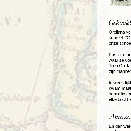
Gekookt
Orellana ve
schreef: “O
onze schoe
Pas zo’n ac
waar ze vo
Toen Orella
zijn mannen
In werkelij
kwam maar n
schurftig 
elke bocht 
Amazo
En dan ware