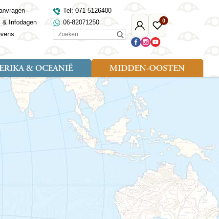
anvragen
Tel: 071-5126400
0
s & Infodagen
06-82071250
Mijn
Favoriete
Zoeken
evens
Djoser
reizen
RIKA & OCEANIË
MIDDEN-OOSTEN
Soort reizen
Landen
Landen
sh
gië
Rondreis (18)
Alaska
Maleisië
Noord-Macedonië
Egypte
kenland
Familiereis (9)
Australië
Mongolië
Noorwegen
Jordanië
and
Fietsreis (1)
Canada
Nepal
Polen
Marokko
and
Wandelreis (3)
Nieuw-Zeeland
Oezbekistan
Portugal
Oman
Cultuur (8)
Verenigde Staten
Singapore
Roemenië
Saoedi-Arabië
verdië
Sri Lanka
Sardinië
Tunesië
ovo
Taiwan
Schotland
Turkije
tië
Thailand
Servië
and
Tibet
Spanje
and
Turkmenistan
Turkije
an
uwen
Vietnam
Verenigd Koninkrijk
ira
Zijderoute
Wales