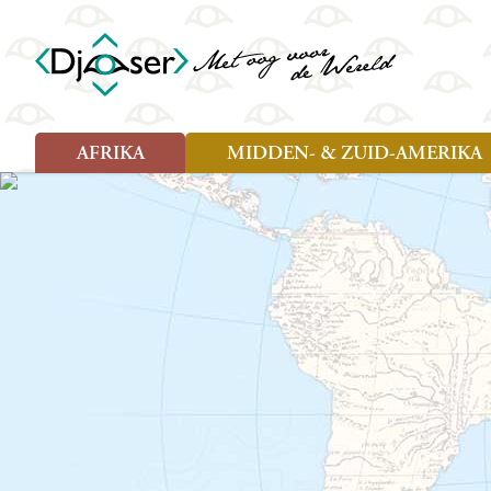
AFRIKA
MIDDEN- & ZUID-AMERIKA
Soort reizen
Soort reizen
Landen
Landen
Rondreis (26)
Rondreis (25)
Angola
Amazone
Moz
Familiereis (10)
Familiereis (11)
Benin
Argentinië
Nam
Fietsreis (2)
Fietsreis (1)
Botswana
Belize
Oeg
Wandelreis (1)
Cultuur (9)
Egypte
Bolivia
Sao 
Cultuur (3)
Natuur (13)
Ghana
Brazilië
Swa
Natuur (6)
Kaapverdië
Chili
Tan
Kenia
Colombia
Tog
Madagaskar
Costa Rica
Zam
Nieuwe reizen
Malawi
Cuba
Zanz
Voodoo in Benin en Togo, 16
Marokko
Ecuador
Zim
dagen
Mauritius
El Salvado
Zuid