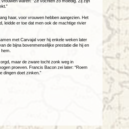
t vrouwen waren: “Ze vochten zo moedig. Zij zijn
ekt.”
 lang haar, voor vrouwen hebben aangezien. Het
, leidde er toe dat men ook de machtige rivier
Samen met Carvajal voer hij enkele weken later
an de bijna bovenmenselijke prestatie die hij en
e hem.
zorgd, maar de zware tocht zonk weg in
 mogen proeven. Francis Bacon zei later: “Roem
ke dingen doet zinken.”