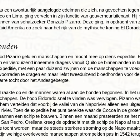
s een avontuurlijk aangelegde edelman die zich, na gevechten tegen 
o en Lima, ging vervelen in zijn functie van gouverneurluitenant. Hij 
annen van schatzoeker Gonzalo Pizarro. Deze ging, in opdracht van zij
uid Amerika op zoek naar het rijk van de mythische koning El Dorad
onden
od Pizarro geld en manschappen en mocht mee op diens expeditie. E
 en vierduizend inheemse dragers vanuit Quito de binnenlanden in la
expeditie, met een paar duizend zwijnen om de manschappen te voe
voorraden te dragen en maar liefst tweeduizend bloedhonden voor d
barre tocht door het Andesgebergte.
 raakte op en de mannen waren al aan de honden begonnen. In het u
appen. De hoop Eldorado snel te vinden was vervlogen. Pizarro was
em vertelden dat voorbij de vallei van de Naporivier alleen een uitge
 rivier. Toen de expeditie het punt bereikte waar de Cocoa in de groter
mannen een schip te bouwen. Binnen een maand presteerden ze het m
San Pedro. Orellana kreeg de opdracht met dit schip de Napo af te
tocht worden, maar de steeds sterkere stroming op de Napo maakte 
zijn weinige overlevende manschappen strompelden pas in 1542 terug 
.