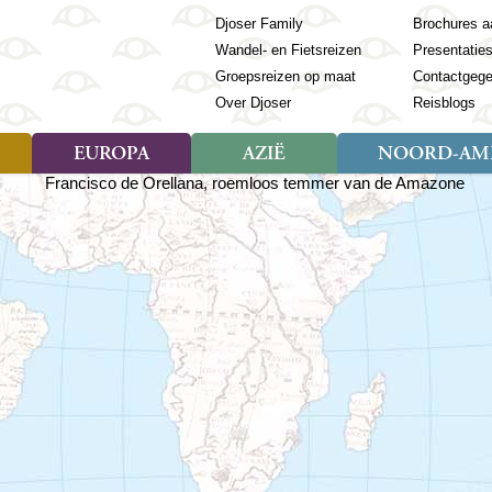
Djoser Family
Brochures a
Wandel- en Fietsreizen
Presentatie
Groepsreizen op maat
Contactgeg
Over Djoser
Reisblogs
EUROPA
AZIË
NOORD-AME
Soort reizen
Soort reizen
Landen
Soort reizen
Landen
ambique
Rondreis (28)
(Frans) Guyana
Rondreis (57)
Albanië
Rondreis (7)
Banglade
Geor
ibië
Familiereis (11)
Galapagos
Familiereis (22)
Andorra
Familiereis (2)
Bhutan
Grie
anda
Fietsreis (8)
Guatemala
Fietsreis (3)
Armenië
Natuur (5)
Cambodja
IJsl
Tomé en Principe
Wandelreis (23)
Honduras
Cultuur (28)
Azerbeidzjan
China
Ierl
ziland
Cultuur (12)
Mexico
Natuur (16)
Azoren
Filipijnen
Italië
zania
Natuur (3)
Nicaragua
Balkan
India
Kaap
o
Paaseiland
Baltische Staten
Indochina
Kos
bia
Paraguay
Bosnië en Herzegovina
Indonesië
Kroa
ibar
Peru
Bulgarije
Japan
Lapl
Nieuwe reizen
babwe
Suriname
Engeland
Jordanië
Letl
r
-Afrika
Rondreis China & Tibet, 42
Estland
Kazachst
Lito
dagen
Finland
Kirgizië
Made