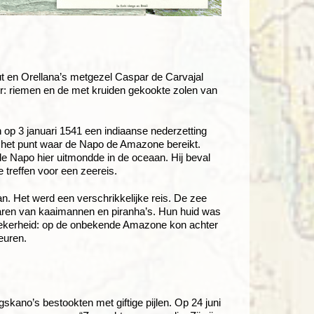
ut en Orellana’s metgezel Caspar de Carvajal
er: riemen en de met kruiden gekookte zolen van
op 3 januari 1541 een indiaanse nederzetting
 het punt waar de Napo de Amazone bereikt.
de Napo hier uitmondde in de oceaan. Hij beval
 treffen voor een zeereis.
n. Het werd een verschrikkelijke reis. De zee
aren van kaaimannen en piranha’s. Hun huid was
zekerheid: op de onbekende Amazone kon achter
euren.
kano’s bestookten met giftige pijlen. Op 24 juni