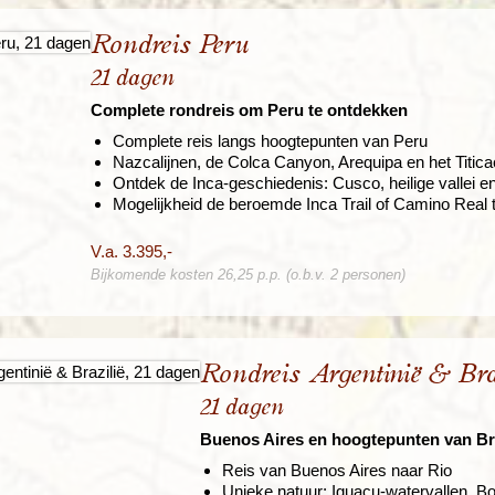
Rondreis Peru
21 dagen
Complete rondreis om Peru te ontdekken
Complete reis langs hoogtepunten van Peru
Nazcalijnen, de Colca Canyon, Arequipa en het Titi
Ontdek de Inca-geschiedenis: Cusco, heilige vallei 
Mogelijkheid de beroemde Inca Trail of Camino Real 
V.a. 3.395,-
Bijkomende kosten 26,25 p.p. (o.b.v. 2 personen)
Rondreis Argentinië & Bra
21 dagen
Buenos Aires en hoogtepunten van Bra
Reis van Buenos Aires naar Rio
Unieke natuur: Iguaçu-watervallen, Bo