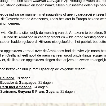
slaags met een stam waarvan Carvajal in zijn verslag beweert dat he
uid, stevig gebouwd en lopen naakt, alleen hun intieme delen zijn bed
et de indiaanse mannen, met nauwelijks of geen baardgroei en zeer
 dit Gevecht met de Amazones, zoals het later in Europa bekend werd
ging noemen.
 wist Orellana uiteindelijk de monding van de Amazone te bereiken. 
. Hij had de Amazone in kaart gebracht en wilde graag verslag doen v
appen hadden geleverd. Hij werd niet geloofd en het publiek bespott
pa opgeblazen verhaal over de Amazones had de rivier zijn naam be
d en Orellana heeft nooit de roem van een groot ontdekkingsreiziger
ivier, die lichte en opgeblazen dingen doet drijven en zware en degelij
one bezoeken kun je met Djoser op de volgende reizen:
 Ecuador
, 19 dagen
 Ecuador & Galapagos
, 21 dagen
 Peru met Amazone
, 24 dagen
 Suriname, Guyana & Frans Guyana
, 21 dagen