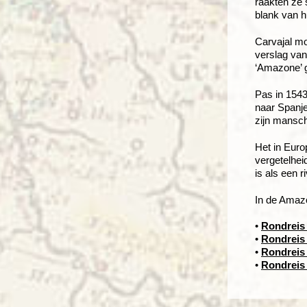
raakten ze 
blank van h
Carvajal mo
verslag van
‘Amazone’ 
Pas in 1543
naar Spanje
zijn mansch
Het in Euro
vergetelhei
is als een r
In de Amaz
•
Rondreis
•
Rondreis
•
Rondreis
•
Rondreis