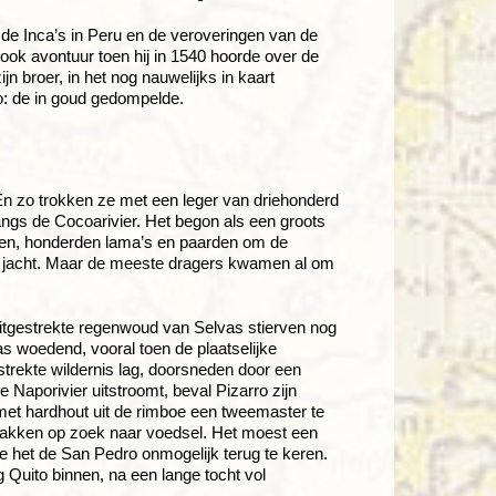
de Inca’s in Peru en de veroveringen van de
rook avontuur toen hij in 1540 hoorde over de
n broer, in het nog nauwelijks in kaart
o: de in goud gedompelde.
n zo trokken ze met een leger van driehonderd
ngs de Cocoarivier. Het begon als een groots
den, honderden lama’s en paarden om de
e jacht. Maar de meeste dragers kwamen al om
itgestrekte regenwoud van Selvas stierven nog
 woedend, vooral toen de plaatselijke
strekte wildernis lag, doorsneden door een
e Naporivier uitstroomt, beval Pizarro zijn
et hardhout uit de rimboe een tweemaster te
 zakken op zoek naar voedsel. Het moest een
het de San Pedro onmogelijk terug te keren.
Quito binnen, na een lange tocht vol