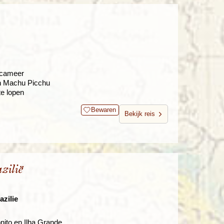
cacameer
en Machu Picchu
te lopen
Bewaren
Bekijk reis
zilië
zilie
nito en Ilha Grande