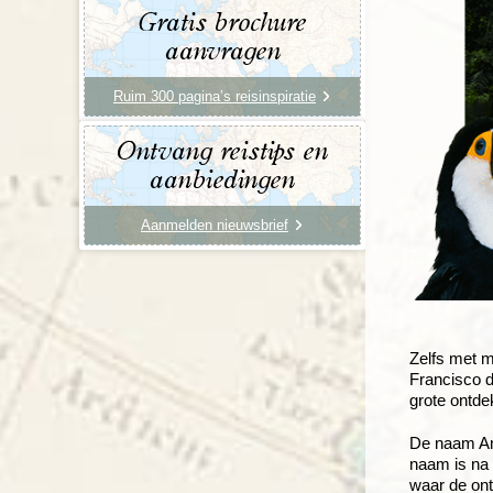
Gratis brochure
aanvragen
Ruim 300 pagina’s reisinspiratie
Ontvang reistips en
aanbiedingen
Aanmelden nieuwsbrief
Zelfs met m
Francisco d
grote ontde
De naam Ama
naam is na 
waar de ont