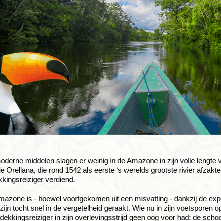
oderne middelen slagen er weinig in de Amazone in zijn volle lengte 
e Orellana, die rond 1542 als eerste ‘s werelds grootste rivier afza
kkingsreiziger verdiend.
zone is - hoewel voortgekomen uit een misvatting - dankzij de exped
zijn tocht snel in de vergetelheid geraakt. Wie nu in zijn voetsporen 
dekkingsreiziger in zijn overlevingsstrijd geen oog voor had: de scho