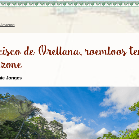
Rondreis Sulawesi &
Frankrijk
Laos
Mont
Molukken, 22 dagen
Malediven
e Amazone
cisco de Orellana, roemloos t
zone
nie Jonges