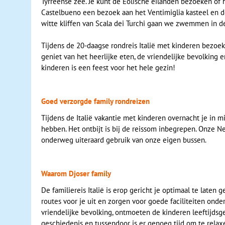
Tyrreense zee. Je kunt de Eolische eilanden bezoeken of h
Castelbueno een bezoek aan het Ventimiglia kasteel en 
witte kliffen van Scala dei Turchi gaan we zwemmen in d
Tijdens de 20-daagse rondreis Italië met kinderen bezoek
geniet van het heerlijke eten, de vriendelijke bevolking 
kinderen is een feest voor het hele gezin!
Goed verzorgde family rondreizen
Tijdens de Italië vakantie met kinderen overnacht je in 
hebben. Het ontbijt is bij de reissom inbegrepen. Onze Ne
onderweg uiteraard gebruik van onze eigen bussen.
Waarom Djoser family
De familiereis Italië is erop gericht je optimaal te laten
routes voor je uit en zorgen voor goede faciliteiten onde
vriendelijke bevolking, ontmoeten de kinderen leeftijds
geschiedenis en tussendoor is er genoeg tijd om te relaxe