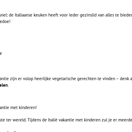
snel: de Italiaanse keuken heeft voor ieder gezinslid van alles te bieden
gedoe!
ie
antie zijn er volop heerlijke vegetarische gerechten te vinden – denk 
elen
.
kantie met kinderen!
e ter wereld. Tijdens de Italië vakantie met kinderen zul je er meerd