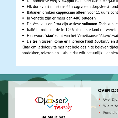
De Romeinse weg
Via Appia
is al meer dan 2.300 jaar i
Elk dorp viert minstens één
sagra
: een dorpsfeest rond
Italianen drinken
cappuccino
alleen vóór 11 uur ’s och
In Venetië zijn er meer dan
400 bruggen
.
De Vesuvius en Etna zijn actieve
vulkanen
. Toch kun j
Italië introduceerde in 1946 als eerste land ter werel
Het woord ‘
ciao
’ komt van het Venetiaanse “s’ciavo”, w
De
trein
tussen Rome en Florence haalt 300 km/u en do
Klaar om la dolce vita met het hele gezin te beleven tijd
ontdekken, relaxen en – als je dat wilt natuurlijk – geniet
OVER DJ
Over Djo
Wie reiz
Rondleid
Bel
Mail
Chat