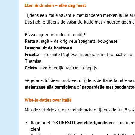
Eten & drinken – elke dag feest
Tijdens een Italië vakantie met kinderen merken jullie al 
Dus heb je tijdens de vakantie Italië met kinderen geen 
Pizza
– geen introductie nodig!
Pasta al ragù
– de originele ‘spaghetti bolognese’
Lasagne uit de houtoven
Frisella
– krokante Pugliese broodkrans met tomaat en ol
Tiramisu
Gelato
- overheerlijk Italiaans schepijs
Vegetarisch? Geen probleem. Tijdens de Italië familie vak
melanzane alla parmigiana
of
pappardelle met paddensto
Wist‑je‑datjes over Italië
Met deze feitjes kun je indruk maken tijdens de Italië va
Italië heeft 58
UNESCO‑werelderfgoederen
– het meest
zien!