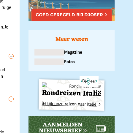
je
 ruige
GOED GEREGELD BIJ DJOSER
n. Je
Meer weten
Magazine
Foto's
bad
en
Rondreizen Italië
Bekijk onze reizen naar Italië
AANMELDEN
NIEUWSBRIEF
 de