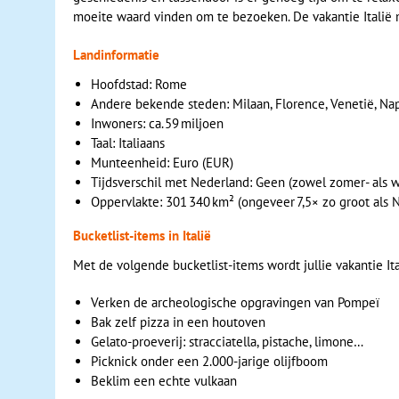
moeite waard vinden om te bezoeken. De vakantie Italië me
Landinformatie
Hoofdstad: Rome
Andere bekende steden: Milaan, Florence, Venetië, Nape
Inwoners: ca. 59 miljoen
Taal: Italiaans
Munteenheid: Euro (EUR)
Tijdsverschil met Nederland: Geen (zowel zomer‑ als wi
Oppervlakte: 301 340 km² (ongeveer 7,5× zo groot als 
Bucketlist‑items in Italië
Met de volgende bucketlist-items wordt jullie vakantie It
Verken de archeologische opgravingen van Pompeï
Bak zelf pizza in een houtoven
Gelato‑proeverij: stracciatella, pistache, limone…
Picknick onder een 2.000‑jarige olijfboom
Beklim een echte vulkaan