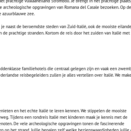
et prachtige vulkaaneiland Stromboli. Je brengt in het prachtige plaats
de archeologische opgravingen van Romana del Casale bezoeken. Op de
e azuurblauwe zee.
 je naast de beroemdste steden van Zuid-Italië, ook de mooiste eilande
en de prachtige stranden. Kortom de reis door het zuiden van Italië met
middenklasse familiehotels die centraal gelegen zijn en vaak een zwem
derlandse reisbegeleiders zullen je alles vertellen over Italië. We mak
 genieten en het echte Italië te leren kennen. We stippelen de mooiste
rweg. Tijdens een rondreis Italië met kinderen maak je kennis met de
genoten. De vele archeologische opgravingen tonen de fascinerende
n op het strand. Jullie bepalen zelf welke bezienswaardigheden jullie