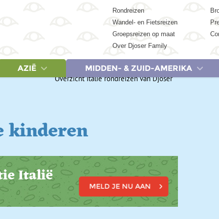
Rondreizen
Br
Wandel- en Fietsreizen
Pr
Groepsreizen op maat
Co
Over Djoser Family
AZIË
MIDDEN- & ZUID-AMERIKA
REIZEN
LANDEN
REIZEN
LANDEN
LANDEN
REIZEN
REIZEN
REIZEN
LA
Egypte, 9 dagen
Cambodja
Albanië & Noord-Macedonië, 18 dagen
Botswana
Argentinië
China, 18 dagen
Egypte, 9 dagen
Argentinië 
Ca
Egypte, 15 dagen
China
Griekenland, 9 dagen
Egypte
Belize
China, 23 dagen
Egypte, 15 dagen
Colombia,
Ver
e kinderen
Egypte, 19 dagen
India
Griekenland, 20 dagen
Kenia
Brazilië
India (Zuid), 21 dagen
Egypte, 19 dagen
Costa Rica
Egypte & Jordanië, 17 dagen
Indonesië
IJsland, 14 dagen
Marokko
Colombia
India & Nepal, 21 dagen
Kenia, Tanzania & Zan
Costa Rica
Jordanië, 8 dagen
Japan
Italië, 20 dagen
Namibië
Costa Rica
Indonesië: Bali, Gili & Lombok, 18 d
Marokko (Woestijn en 
Cuba, 15 
Marokko (Woestijn en Marrakech), 8 dagen
Maleisië
Lapland, 7 dagen
Tanzania
Cuba
Indonesië: Java & Bali, 22 dagen
Marokko, 15 dagen
Cuba, 20 
Marokko, 15 dagen
Nepal
Baltische Staten & Polen, 20 dagen
Zanzibar
Ecuador
Indonesië: Sumatra, Java & Bali, 22
Marokko, 20 dagen
Ecuador &
Marokko, 20 dagen
Singapore
Servië, Bosnië en Herzegovina Kroatië & Montenegro, 18 dagen
Zimbabwe
Guatemala
Indonesië: Kleine Sunda-eilanden, 
Namibië, Botswana & V
Guatemala 
ie Italië
Turkije, 20 dagen
Sri Lanka
Spanje, 8 dagen
Zuid-Afrika
Mexico
Japan, 15 dagen
Tanzania & Zanzibar, 
Mexico, 15
Thailand
Spanje, 18 dagen
Suriname
Japan, 21 dagen
Tanzania & Zanzibar, 
Mexico, 21
MELD JE NU AAN
Vietnam
Turkije, 20 dagen
Peru
Maleisië, 20 dagen
Zuid-Afrika Tuinroute 
Peru, 21 d
Zuid-Korea
Zuid-Afrika noord & Es
Suriname,
Zuid-Afrika & Eswatini