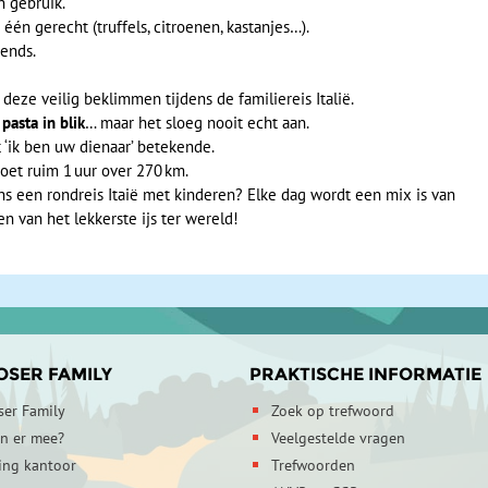
n gebruik.
 één gerecht (truffels, citroenen, kastanjes…).
tends.
e deze veilig beklimmen tijdens de familiereis Italië.
d
pasta in blik
… maar het sloeg nooit echt aan.
at ‘ik ben uw dienaar’ betekende.
et ruim 1 uur over 270 km.
ens een rondreis Itaië met kinderen? Elke dag wordt een mix is van
en van het lekkerste ijs ter wereld!
OSER FAMILY
PRAKTISCHE INFORMATIE
ser Family
Zoek op trefwoord
en er mee?
Veelgestelde vragen
ing kantoor
Trefwoorden