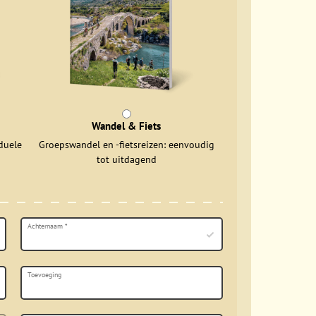
Wandel & Fiets
duele
Groepswandel en -fietsreizen: eenvoudig
tot uitdagend
Achternaam
*
Toevoeging