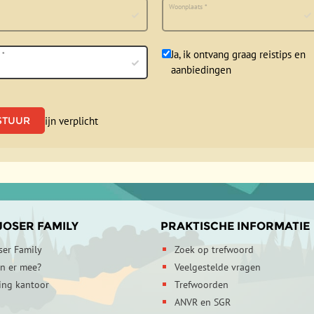
Woonplaats
*
Ja, ik ontvang graag reistips en
s
*
aanbiedingen
et een * zijn verplicht
JOSER FAMILY
PRAKTISCHE INFORMATIE
ser Family
Zoek op trefwoord
en er mee?
Veelgestelde vragen
ing kantoor
Trefwoorden
ANVR en SGR