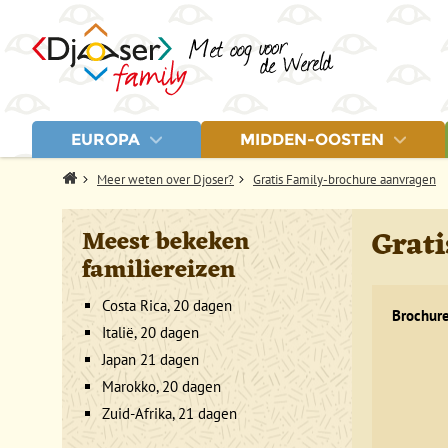
EUROPA
MIDDEN-OOSTEN
LANDEN
LANDEN
Home
Meer weten over Djoser?
Gratis Family-brochure aanvragen
Albanië
Egypte
Letland
Balkan
Jordanië
Litouwen
Grat
Meest bekeken
Bosnië en Herzegovina
Marokko
Montenegro
familiereizen
Estland
Turkije
Noord-Macedonië
Fins Lapland
Polen
Griekenland
Servië
Costa Rica, 20 dagen
Brochur
IJsland
Spanje
Italië, 20 dagen
Italië
Turkije
Kroatië
Japan 21 dagen
Marokko, 20 dagen
Zuid-Afrika, 21 dagen