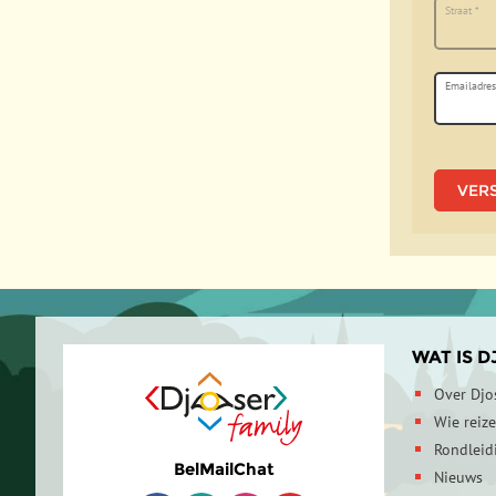
Straat
*
Emailadre
Velden m
WAT IS D
Over Djo
Wie reiz
Rondleid
Bel
Mail
Chat
Nieuws