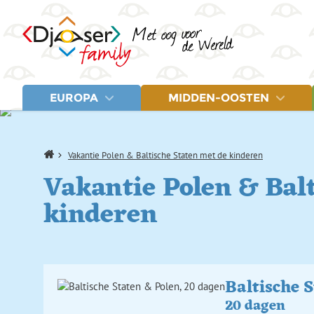
EUROPA
MIDDEN-OOSTEN
LANDEN
LANDEN
Albanië
Egypte
Letland
Home
Vakantie Polen & Baltische Staten met de kinderen
Balkan
Jordanië
Litouwen
Vakantie Polen & Bal
Bosnië en Herzegovina
Marokko
Montenegro
Estland
Turkije
Noord-Macedonië
kinderen
Fins Lapland
Polen
Griekenland
Servië
IJsland
Spanje
Italië
Turkije
Kroatië
Baltische 
20 dagen