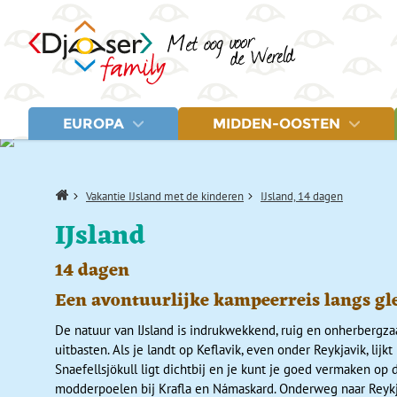
EUROPA
MIDDEN-OOSTEN
LANDEN
LANDEN
Albanië
Egypte
Letland
Home
Vakantie IJsland met de kinderen
IJsland, 14 dagen
Balkan
Jordanië
Litouwen
Bosnië en Herzegovina
Marokko
Montenegro
IJsland
Estland
Turkije
Noord-Macedonië
Fins Lapland
Polen
14 dagen
Griekenland
Servië
IJsland
Spanje
Een avontuurlijke kampeerreis langs gle
Italië
Turkije
Kroatië
De natuur van IJsland is indrukwekkend, ruig en onherbergz
uitbasten. Als je landt op Keflavik, even onder Reykjavik, li
Snaefellsjökull ligt dichtbij en je kunt je goed vermaken op 
modderpoelen bij Krafla en Námaskard. Onderweg naar Reykja