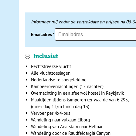
vissersdorp
Grundarfjörður
.
De volgende dag maken we vanuit
Grundarfjörður
een exc
Informeer mij zodra de vertrekdata en prijzen na 08-0
haven in dit vissersdorpje is echt een bezoekje waard. D
grijze rotsen. De omgeving is ruig met veel kloven, splet
Emailadres
*
Arnarstapi kun je een mooie wandeling maken naar Hellnar
voor de ideale vakantiefoto.
Inclusief
Ook een bezoek aan Dritvik, een verlaten vissersnederzett
vissersleven dat de bewoners hebben geleid. Op het stran
Rechtstreekse vlucht
Beginnende vissers moesten die vroeger optillen om aan 
Alle vluchttoeslagen
Nederlandse reisbegeleiding.
Kampeerovernachtingen (12 nachten)
Overnachten op een natuurlijke camp
Overnachting in een sfeervol hostel in Reykjavik
Maaltijden tijdens kamperen ter waarde van € 295,-
Dag 4
Grundarfjörður
- Varmahlid
(diner dag 1 t/m lunch dag 13)
Dag 5 Varmahlid - Akureyri - Mývatn
Vervoer per 4x4-bus
Dag 6 Mývatn, bezoek Krafla, Námaskard & Dettifoss
Wandeling naar vulkaan Elborg
Dag 7 Mývatn
Wandeling van Anarstapi naar Hellnar
Wandeling door de Raudfeldargjá Canyon
Op dag vier breken we d