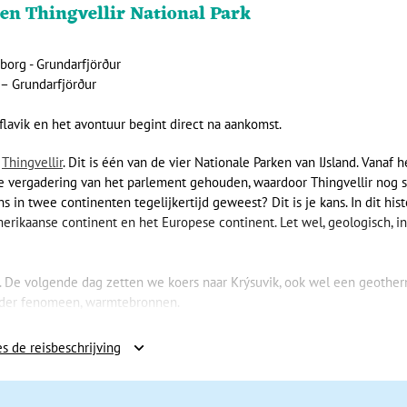
en Thingvellir National Park
dborg -
Grundarfjörður
 –
Grundarfjörður
flavik en het avontuur begint direct na aankomst.
d
Thingvellir
. Dit is één van de vier Nationale Parken van IJsland. Vanaf h
 de vergadering van het parlement gehouden, waardoor Thingvellir nog 
s in twee continenten tegelijkertijd geweest? Dit is je kans. In dit his
rikaanse continent en het Europese continent. Let wel, geologisch, i
k. De volgende dag zetten we koers naar Krýsuvik, ook wel een geothe
nder fenomeen, warmtebronnen.
terbronnen die hier aan het aardoppervlak komen. We bereiken de kust
s de reisbeschrijving
eten komen over de oorspronkelijke bewoners van IJsland die nakome
aar de imposante explosiekrater van Eldborg. De Eldborg vulkaan is al
jk twee keer lava gespuwd. We kamperen twee nachten in het mooie