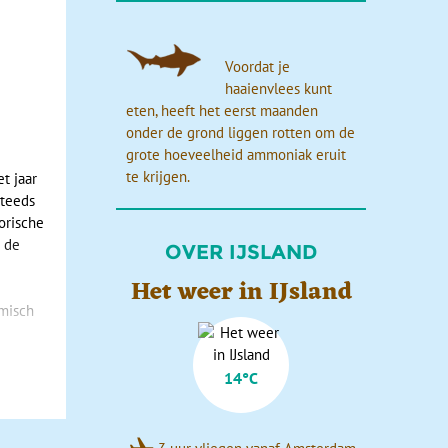
Voordat je
haaienvlees kunt
eten, heeft het eerst maanden
onder de grond liggen rotten om de
grote hoeveelheid ammoniak eruit
te krijgen.
et jaar
steeds
torische
n de
OVER IJSLAND
Het weer in IJsland
rmisch
14°C
lingen
 een