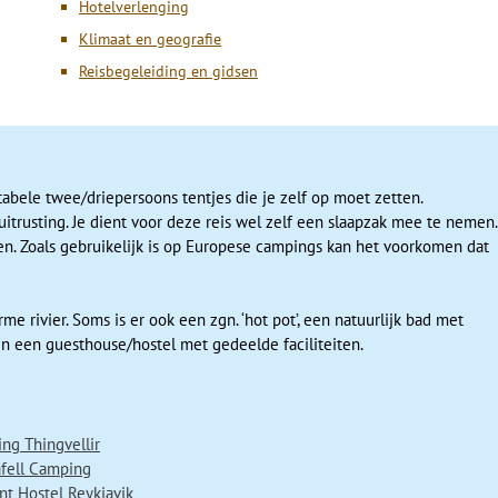
Hotelverlenging
n we door aan het Mývatn-meer. Je kunt hier bijzondere wandelingen
g rond het meer. Hier kom je nog meer warmwaterbronnen, pseudokrat
Klimaat en geografie
 gezinnen), het maximumaantal personen is 26.
ks dat dit meer en een groot deel van het gebied eromheen beschermd
Reisbegeleiding en gidsen
an is 10.
óragjá maken. Dit gebied is beroemd door de scheur in de aardkorst met 
ter. Of maak een uitstapje naar de havenplaats Húsavik aan de kust vo
en.
lauger
tabele twee/driepersoons tentjes die je zelf op moet zetten.
itrusting. Je dient voor deze reis wel zelf een slaapzak mee te nemen.
ten. Zoals gebruikelijk is op Europese campings kan het voorkomen dat
 rivier. Soms is er ook een zgn. ‘hot pot’, een natuurlijk bad met
e nemen de Sprengisandur dat is de
in een guesthouse/hostel met gedeelde faciliteiten.
ele weg lang verbazen over het prachtige
d. Wat je ziet zijn regelrecht
andschap genoemd. De eindbestemming voor vandaag is
Landmannalaugar
 en is een van de mooiste wandelgebieden van IJsland. De verschillende
ng Thingvellir
n, zorgen voor een prachtig plaatje. We zetten onze tenten op een cam
afell Camping
 op de kampeerplaats.
nt Hostel Reykjavik