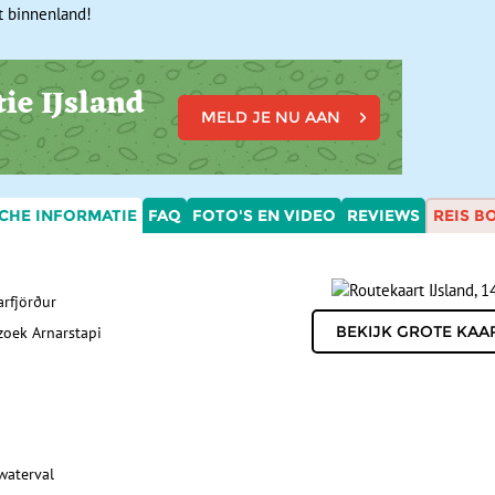
t binnenland!
ie IJsland
MELD JE NU AAN
CHE INFORMATIE
FAQ
FOTO'S EN VIDEO
REVIEWS
REIS B
arfjörður
zoek Arnarstapi
waterval