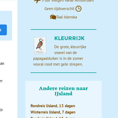
3 uur vliegen vanaf Amsterdam
Geen tijdsverschil
Taal Islenska
Vanuit
ekken
KLEURRIJK
De grote, kleurrijke
heftige
snavel van de
cht.
papagaaiduiker is in de zomer
van
vooral rood met gele strepen.
er
Andere reizen naar
IJsland
Rondreis IJsland, 13 dagen
ir
Winterreis IJsland, 7 dagen
cht op