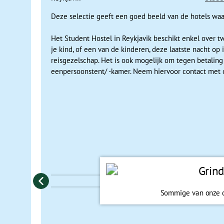
Deze selectie geeft een goed beeld van de hotels waar
De volgende dag rijden we door de 600 meter brede Eldgják
sees
ontbreken. Er zijn zoveel prachtige uitzichtpunten, wa
Het Student Hostel in Reykjavik beschikt enkel over t
uitgebreid op ontdekkingstocht.
je kind, of een van de kinderen, deze laatste nacht op
reisgezelschap. Het is ook mogelijk om tegen betalin
Nationaal Park Skaftafell
eenpersoonstent/ -kamer. Neem hiervoor contact met 
Dag 11 Skaftafell, bezoek Jökullsárlónlagune & Svartifoss
Dag 12 Skaftafell - Vik - Skógafoss - Seljalandsfoss
Dag 13 Seljalandsfoss - Gullfoss - Geysir - Thingvellir - Rey
Dag 14 Reykjavik - Amsterdam
Vanuit onze kampeerplaats in het Nationaal Park Skaftafel
zeker waard. Ook maken we een excursie naar de Jökullsár
drijven die van de gletsjer zijn afgebroken. Het kan klop
namelijk het decor geweest van achtervolgingssc
è
nes in 
gletsjer
die een stukje verderop ligt. Natuurlijk nemen we
Sommige van onze 
De volgende dag bezo
IJslanders bewoond wo