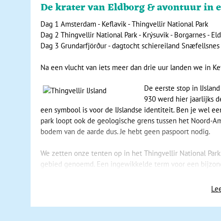
De krater van Eldborg & avontuur in e
Dag 1 Amsterdam - Keflavik - Thingvellir National Park
Dag 2 Thingvellir National Park - Krýsuvik - Borgarnes - El
Dag 3
Grundarfjörður
- dagtocht schiereiland Snæfellsnes
Na een vlucht van iets meer dan drie uur landen we in Ke
De eerste stop in IJslan
930 werd hier jaarlijks
een symbool is voor de IJslandse identiteit. Ben je wel een
park loopt ook de geologische grens tussen het Noord-Ame
bodem van de aarde dus. Je hebt geen paspoort nodig.
We zetten onze tenten op in het Thingvellir National Par
gebied genoemd. Een ingewikkelde term voor een bijzo
Je ziet de aarde al borrelen bij de verschillende warmwa
Lee
bij
Borgarnes. In het settlementmuseum kun je meer te w
van de Vikingen zijn. We rijden verder naar het noorden n
paar honderd jaar niet meer actief en heeft vermoedeli