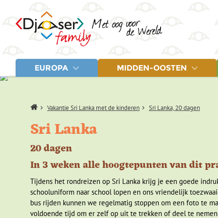
EUROPA
MIDDEN-OOSTEN
LANDEN
LANDEN
Albanië
Egypte
Letland
Home
Vakantie Sri Lanka met de kinderen
Sri Lanka, 20 dagen
Balkan
Jordanië
Litouwen
Bosnië en Herzegovina
Marokko
Montenegro
Sri Lanka
Estland
Turkije
Noord-Macedonië
Fins Lapland
Polen
20 dagen
Griekenland
Servië
IJsland
Spanje
In 3 weken alle hoogtepunten van dit pr
Italië
Turkije
Kroatië
Tijdens het rondreizen op Sri Lanka krijg je een goede indru
schooluniform naar school lopen en ons vriendelijk toezwaai
bus rijden kunnen we regelmatig stoppen om een foto te make
voldoende tijd om er zelf op uit te trekken of deel te neme