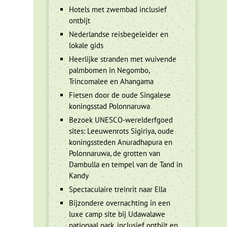
Hotels met zwembad inclusief
ontbijt
Nederlandse reisbegeleider en
lokale gids
Heerlijke stranden met wuivende
palmbomen in Negombo,
Trincomalee en Ahangama
Fietsen door de oude Singalese
koningsstad Polonnaruwa
Bezoek UNESCO-werelderfgoed
sites: Leeuwenrots Sigiriya, oude
koningssteden Anuradhapura en
Polonnaruwa, de grotten van
Dambulla en tempel van de Tand in
Kandy
Spectaculaire treinrit naar Ella
Bijzondere overnachting in een
luxe camp site bij Udawalawe
nationaal park, inclusief ontbijt en