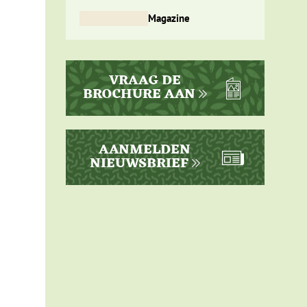
 zijn
Magazine
rote
VRAAG DE
BROCHURE AAN
AANMELDEN
NIEUWSBRIEF
nog
rims
ste
ak voor
nd
e