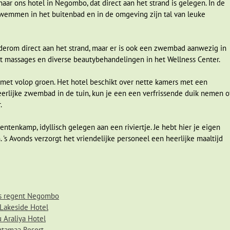
aar ons hotel in Negombo, dat direct aan het strand is gelegen. In de
en we heel dichtbij komen om deze machtige dieren te bekijken. De gi
zwemmen in het buitenbad en in de omgeving zijn tal van leuke
r te zien zijn in dit park.
dy
derom direct aan het strand, maar er is ook een zwembad aanwezig in
et massages en diverse beautybehandelingen in het Wellness Center.
 met volop groen. Het hotel beschikt over nette kamers met een
gen we de reis richting Kandy. Uiteraard stoppen we onderweg bij de
heerlijke zwembad in de tuin, kun je een een verfrissende duik nemen o
van
Dambulla
. Als je de klim waagt, vergeet dan niet af en toe te stop
.
ie uitzicht en de spelende apen. Boven aangekomen zijn vijf grotten t
ddha beelden. Elk beeld is weer anders en betekent ook iets anders. L
tenkamp, idyllisch gelegen aan een riviertje. Je hebt hier je eigen
at die elke keer anders is.
's Avonds verzorgt het vriendelijke personeel een heerlijke maaltijd
het programma. We lopen langs de tropische bomen en planten. We zien
illeplant en ruiken de citrusachtige 'curry-leaves'. Behalve natuurlijke
de Aloë Vera wordt je huid heel zacht en je leert hoe je tanden kunt
's regent Negombo
Lakeside Hotel
 De beroemde tempel van de tand, de Dalada
 Araliya Hotel
 neemt wel enige tijd in beslag. Eerst moet
tamaa Resort