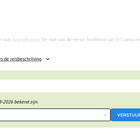
r naar
Anuradhapura
. De stad was de eerste hoofdstad van Sri Lanka en
ad. Van ruim voor onze jaartelling tot in de 11e eeuw was de stad het
n het boeddhisme. De verschillende koningen die hier regeerden heb
s de reisbeschrijving
l een openluchtmuseum met paleisruïnes, tempels en dagobe’s. Hier m
n, zodat je de rijke geschiedenis van dichtbij kunt ervaren.
zijn voor de volgende dag want als je wil kun je hier een hele bijzo
n het goed beveiligde paleis van koning Kassapa in
Sigiriya
. Deze kon
aak van zijn broer. Daarom bouwde hij bovenop de 200 meter hoge rot
hele omgeving en kon een eventuele vijand meteen opmerken. Het is e
8-2026 bekend zijn.
 makkelijk naar boven kunnen maar in die
waar je je voeten in kon zetten. Kijk maar
et paleis zelf niet meer zo veel te zien