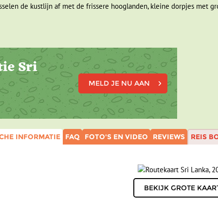
selen de kustlijn af met de frissere hooglanden, kleine dorpjes met gr
ie Sri
MELD JE NU AAN
CHE INFORMATIE
FAQ
FOTO'S EN VIDEO
REVIEWS
REIS B