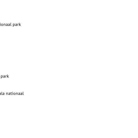
tionaal park
 park
ala nationaal