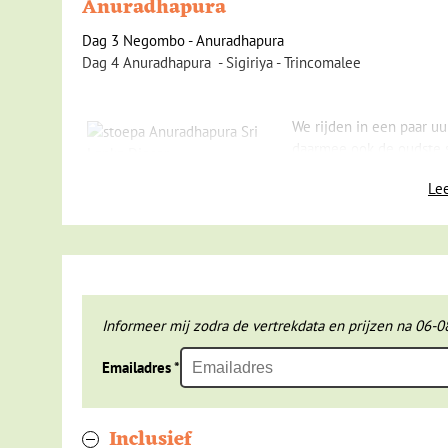
Anuradhapura
Dag 3 Negombo - Anuradhapura
Dag 4 Anuradhapura -
Sigiriya -
Trincomalee
We rijden in een paar uu
daarmee ook de oudste st
centrum van de handel e
Lee
indrukwekkende bouwwerken achtergelaten. Het lijkt we
we een stadswandeling langs de belangrijkste hoogtepunte
De volgende dag moeten we zorgen dat we goed uitgerust 
rots beklimmen. We bezoeken namelijk het park met daari
zijn vader van de troon gestoten en was bang voor de wr
paleis. De koning had vandaar uit een goed zicht op de 
Informeer mij zodra de vertrekdata en prijzen na 06-0
wonder hoe ze dit paleis in 473 hebben kunnen bouwen.
Emailadres
*
Nu zijn er ladders en wenteltrappen waarmee we redelijk
tijd waren er niet meer dan wat uithollingen in de muren 
Inclusief
goed, want je kunt ze nog steeds zien in de wanden. Van h