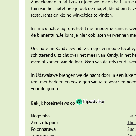
Aangekomen in Sri Lanka rijden we in een half uurtje n
op zoek naar wilde olifanten. Met een beetje geluk kunn
tuin van het hotel heb je ook de mogelijkheid om te 
je ook wijzen op de vele vogels, vlinders en reptielen die e
restaurants en kleine winkeltjes te vinden.
De tand van Buddha in cultureel Kan
In Trincomalee ligt ons hotel met moderne kamers we
Dag 10
Polonnaruwa - Dambulla - Matale - Kandy
de binnentuin. Je kunt je hier ook laten verwennen m
Dag 11 Kandy
Ons hotel in Kandy bevindt zich op een mooie locatie,
Lekker uitgerust vervol
schitterend uitzicht over het meer van Kandy. In het 
beroemde rotstempels 
even bijkomen van de indrukken van de reis tot dusver
te genieten van het moo
bezichtigen met daarin zittende, staande en liggende Boe
In Udawalawe brengen we de nacht door in een luxe ten
op de stand van de handen van een beeld en je zult zien d
tent met bedden en ook eigen sanitaire voorzieningen. 
voor de groep.
Een bezoek aan de kruidentuin van Matale staat ook op 
lange pepers, smalle rietsuiker bladeren, de klimmende van
Bekijk hotelreviews op
medicijnen maken ze hier ook schoonheidsproducten. Van 
poetsen zonder tandpasta.
Negombo
Earl
Anuradhapura
The 
Kandy
is na Colombo de belangrijkste stad van het land.
Polonnaruwa
Sudu
Maligawa trekt vele bezoekers. Een bezoek aan de tempel
Trincomalee
Anan