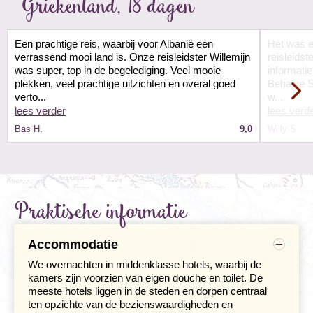
Griekenland, 18 dagen
Werelderfgoed in Berat, Apolonnia &
Een prachtige reis, waarbij voor Albanië een
Het was e
Gijrokastër
verrassend mooi land is. Onze reisleidster Willemijn
reisleidst
Dag 9 Tirana - Berat
was super, top in de begelediging. Veel mooie
informati
Dag 10 Berat - Apollonia - Gjirokastër
plekken, veel prachtige uitzichten en overal goed
Behalve S
verto...
w...
lees verder
lees verd
Bas H.
9,0
Willy S.
Praktische informatie
Accommodatie
We overnachten in middenklasse hotels, waarbij de
kamers zijn voorzien van eigen douche en toilet. De
meeste hotels liggen in de steden en dorpen centraal
We verlaten de hoofdstad in zuidelijke richting. Na een
ten opzichte van de bezienswaardigheden en
tussenstop bereiken we de op de UNESCO