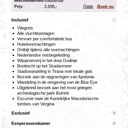
voldoende
Beschikbaarheid
Daarna vervolgen we ons avontuur in buurland Albanië.
i
2.695,-
Optie
Boek nu
Prijs
Vanaf het imposante
Rozafa paleis, waarin
Inclusief
tegenwoordig een wat rommelig oorlogsmuseum is
Vliegreis
gehuisvest, ligt de oude binnenstad van Shkodër aan je
Alle vluchttoeslagen
voeten. De nationale held Skanderbeg kijkt streng op je
Vervoer per comfortabele bus
neer vanaf de wanden van het kasteel van Krujë.
Hotelovernachtingen
Tegenwoordig wordt deze citadel veel door Albanese
Ontbijt tijdens alle overnachtingen
schoolkinderen bezocht. Vanaf de top heb je een
Nederlandse reisbegeleiding
prachtig uitzicht.
Wijnproeverij in het dorp Godinje
Boottocht op het Skadarmeer
Stadswandeling in Tirana met lokale gids
Rondslenteren op het Skanderbegplein in
Bezoek aan de opgravingen van Apolonia
Tirana
Wandeling in de omgeving van de Blue Eye
Dag 7 Krujë - Tirana
Uitgebreid bezoek aan het mooi gelegen
Dag 8 Tirana
archeologische park Butrinti
Excursie naar de Koninklijke Macedonische
tombes van Vergina
Exclusief
Overige maaltijden, entreegelden, facultatieve
Eenpersoonskamer
excursies, fooien, persoonlijke uitgaven,