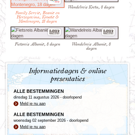
Wandelreis Kreta, 8 dagen
Family Servië, Bosnië en
Herzegovina, Kroatië &
Montenegro, 18 dagen
Fietsreis Albanië, 8 dagen
Wandelreis Albanië, 8
dagen
Informatiedagen & online
De laatste dag kan je de stad verder verkennen, er zijn
presentaties
genoeg gezellige wijkjes om doorheen te dwalen. Je
kunt er ook voor kiezen om de reis ontspannen af te
ALLE BESTEMMINGEN
sluiten met een duik in de zee of te genieten van een
dinsdag 11 augustus 2026 - doorlopend
drankje op een van de vele terrassen. Vanuit
Meld je nu aan
Thessaloniki vliegen we vervolgens terug naar
Amsterdam.
ALLE BESTEMMINGEN
woensdag 02 september 2026 - doorlopend
Meld je nu aan