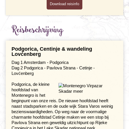
Download reisinfo
Maaltijden
Gezondheid
Reisbeschrijving
Hotelverlenging
Klimaat en geografie
Podgorica, Centinje & wandeling
Lovćenberg
Reisbegeleiding en gidsen
Dag 1 Amsterdam - Podgorica
Dag 2 Podgorica - Pavlova Strana - Cetinje -
Lovćenberg
Podgorica, de kleine
hoofdstad van
Montenegro is het
beginpunt van onze reis. De nieuwe hoofdstad heeft
naast stadsparken en de oude wijk Stara Varos weinig
bezienswaardigheden. Op weg naar de voormalige
charmante hoofdstad Cetinje maken we een stop bij
Pavlova Strana een geweldig uitzichtpunt op Rijeke
Crnojevica in het Lake Skadar nationaal park.