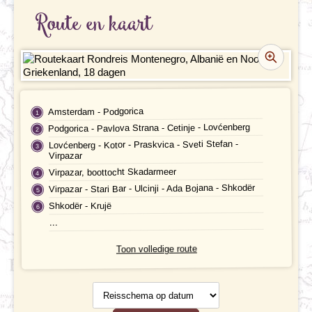
REISBESCHRIJVING
Route en kaart
VERTREKDATA/PRIJS
REVIEWS
PRAKTISCHE INFORMATIE
Amsterdam - Podgorica
Accommodatie
FAQ
Podgorica - Pavlova Strana - Cetinje - Lovćenberg
Lovćenberg - Kotor - Praskvica - Sveti Stefan -
FOTO'S EN VIDEO
Vliegreis
Virpazar
Virpazar, boottocht Skadarmeer
REIS BOEKEN
Vervoer
Virpazar - Stari Bar - Ulcinji - Ada Bojana - Shkodër
Shkodër - Krujë
Bij de reis inbegrepen
...
Excursies
Toon volledige route
Reisdocumenten
Reisschema
op datum
Geldzaken