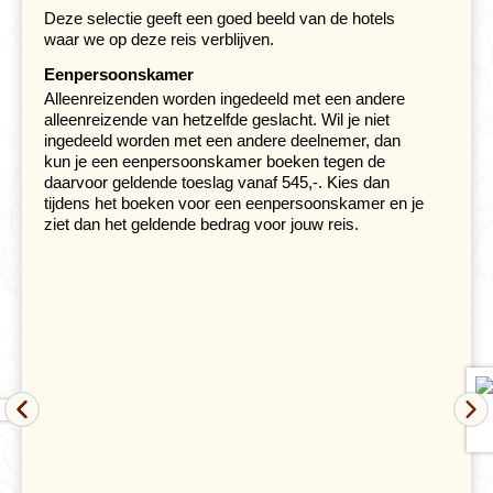
Deze selectie geeft een goed beeld van de hotels
Spectaculaire ligging van Butrinti en
wandeling rondom de Blue Eye
waar we op deze reis verblijven.
Dag 11. Gijrokastër - Blue Eye - Butrinti - Sarandë
Eenpersoonskamer
Dag 12. Sarandë - Ioánnina
Alleenreizenden worden ingedeeld met een andere
Dag 13. Ioánnina
alleenreizende van hetzelfde geslacht. Wil je niet
ingedeeld worden met een andere deelnemer, dan
kun je een eenpersoonskamer boeken tegen de
daarvoor geldende toeslag vanaf 545,-. Kies dan
tijdens het boeken voor een eenpersoonskamer en je
ziet dan het geldende bedrag voor jouw reis.
Het kristalheldere water van
de Blue Eye
, de bron van
de Bristicarivier, doet je onmiddellijk naar je camera