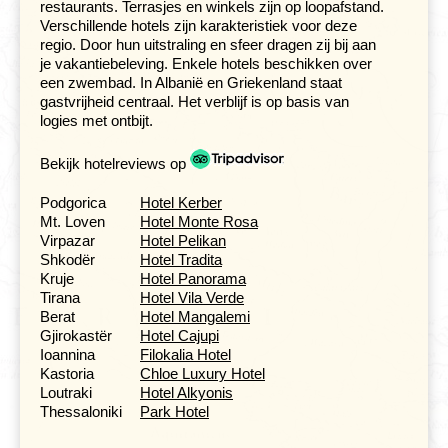
restaurants. Terrasjes en winkels zijn op loopafstand.
werelderfgoed geplaatste stad Berat. Vanaf de
Verschillende hotels zijn karakteristiek voor deze
Goricabrug heb je goed zicht op de tegen de bergen
regio. Door hun uitstraling en sfeer dragen zij bij aan
aangeplakte woningen. Karakteristiek zijn de vele
je vakantiebeleving. Enkele hotels beschikken over
vensters. De witgeschilderde huisjes met rode daken
een zwembad. In Albanië en Griekenland staat
tussen de Osumirivier en de 2416 meter hoge berg
gastvrijheid centraal. Het verblijf is op basis van
Tomori, vormen de belangrijkste attracties van deze
logies met ontbijt.
spectaculair gelegen stad. Verder kun je er een fort,
oude moskeeën en kerken en een stenen brug uit de
18e eeuw bekijken.
Bekijk hotelreviews op
Apolonnia
werd in 588 v. Chr. gesticht door kolonisten uit
Podgorica
Hotel Kerber
Corfu en Korinthe. De meeste indruk maakt de façade
Mt. Loven
Hotel Monte Rosa
van de raadzaal, het Bouleuterion, uit de 2e eeuw,
Virpazar
Hotel Pelikan
waarvan alle zes kolommen nog overeind staan.
Shkodër
Hotel Tradita
Kruje
Hotel Panorama
In de namiddag lonken de terrasjes in de met
Tirana
Hotel Vila Verde
kinderkopjes geplaveide straatjes van het Ottomaanse
Berat
Hotel Mangalemi
stadscentrum van Gjirokastër. De stadsdelen zijn
Gjirokastër
Hotel Cajupi
verbonden met trappen. Boven het dorp torent een
Ioannina
Filokalia Hotel
imposant 12e eeuws kasteel. Vanaf hier kan je de
Kastoria
Chloe Luxury Hotel
strategische ligging op de doorgangsroute vanaf de
Loutraki
Hotel Alkyonis
Ionische zee naar Griekenland goed begrijpen.
Thessaloniki
Park Hotel