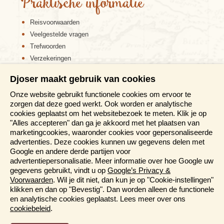
Praktische informatie
Reisvoorwaarden
Veelgestelde vragen
Trefwoorden
Verzekeringen
Sitemap
Djoser maakt gebruik van cookies
Disclaimer
Onze website gebruikt functionele cookies om ervoor te
Cookiebeleid
zorgen dat deze goed werkt. Ook worden er analytische
Privacy verklaring
cookies geplaatst om het websitebezoek te meten. Klik je op
Reis en boek met Djoser zekerheid
"Alles accepteren" dan ga je akkoord met het plaatsen van
marketingcookies, waaronder cookies voor gepersonaliseerde
Meer weten?
advertenties. Deze cookies kunnen uw gegevens delen met
Google en andere derde partijen voor
advertentiepersonalisatie. Meer informatie over hoe Google uw
Brochures aanvragen
gegevens gebruikt, vindt u op
Google’s Privacy &
Informatiedagen
Voorwaarden
. Wil je dit niet, dan kun je op "Cookie-instellingen"
Magazine
klikken en dan op "Bevestig". Dan worden alleen de functionele
Aanmelden nieuwsbrief
en analytische cookies geplaatst. Lees meer over ons
cookiebeleid
.