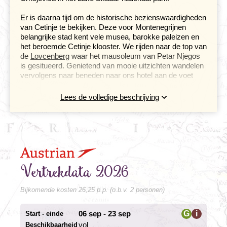
Er is daarna tijd om de historische bezienswaardigheden
van Cetinje te bekijken. Deze voor Montenegrijnen
belangrijke stad kent vele musea, barokke paleizen en
het beroemde Cetinje klooster. We rijden naar de top van
de
Lovcenberg
waar het mausoleum van Petar Njegos
is gesitueerd. Genietend van mooie uitzichten wandelen
vervolgens naar beneden naar ons hotel aan de voet
van de berg.
Lees de volledige beschrijving
Beroemde baai van Kotor en uitzicht op
Sveti Stefan
Dag 3 Lovćenberg - Kotor - Praskvica - Sveti Stefan -
Virpazar
Dag 4 Virpazar, boottocht Skadarmeer
Vertrekdata 2026
Een weg vol
haarspeldbochten
Bijkomende kosten 26,25 p.p. (o.b.v. 2 personen)
brengt ons door de bergen naar Kotor. Af en toe kunnen
we al een glimp opvangen van de beroemde baai. Er is
06 sep - 23 sep
G
i
Start - einde
tijd om in Kotor rond te kijken en te lunchen voordat we
afreizen naar het klooster Praskvica. Hier treden we
vol
Beschikbaarheid