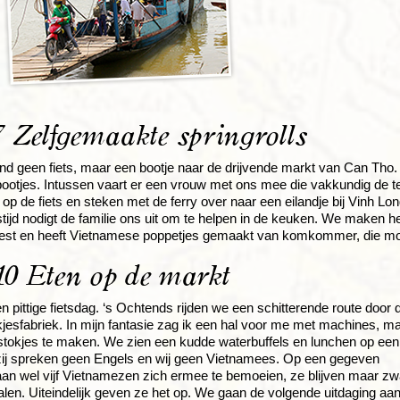
 Zelfgemaakte springrolls
d geen fiets, maar een bootje naar de drijvende markt van Can Tho
bootjes. Intussen vaart er een vrouw met ons mee die vakkundig de 
op de fiets en steken met de ferry over naar een eilandje bij Vinh Lo
ijd nodigt de familie ons uit om te helpen in de keuken. We maken heerl
st en heeft Vietnamese poppetjes gemaakt van komkommer, die mooi 
0 Eten op de markt
en pittige fietsdag. ‘s Ochtends rijden we een schitterende route d
jesfabriek. In mijn fantasie zag ik een hal voor me met machines, ma
tokjes te maken. We zien een kudde waterbuffels en lunchen op een 
zij spreken geen Engels en wij geen Vietnamees. Op een gegeven
n wel vijf Vietnamezen zich ermee te bemoeien, ze blijven maar zw
len. Uiteindelijk geven ze het op. We gaan de volgende uitdaging aan: