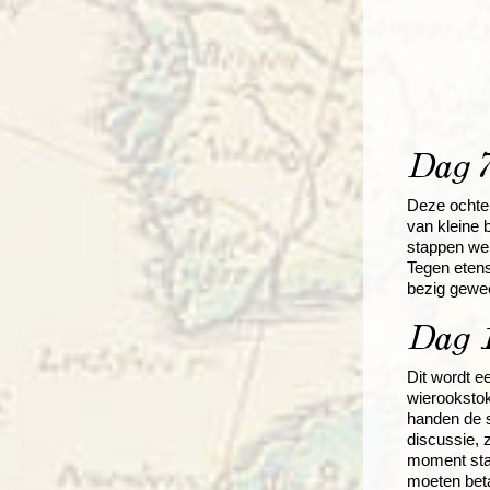
Dag 7
Deze ochten
van kleine 
stappen we 
Tegen etenst
bezig gewee
Dag 1
Dit wordt e
wierookstok
handen de s
discussie, 
moment staa
moeten beta