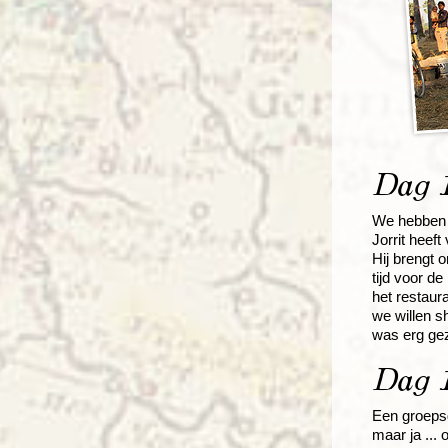
Dag 1
We hebben a
Jorrit heef
Hij brengt 
tijd voor d
het restaur
we willen s
was erg geze
Dag 1
Een groepsg
maar ja ... 