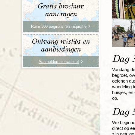
Gratis brochure
aanvragen
Ruim 300 pagina’s reisinspiratie
Ontvang reistips en
aanbiedingen
Dag 3
Aanmelden nieuwsbrief
Vandaag de 
begroet, ov
oefenen dus
wandeling 
huisjes, en
op.
Dag 5
We beginnen
direct op e
zijn getuig