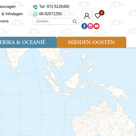
anvragen
Tel: 071-5126400
0
s & Infodagen
06-82071250
Mijn
Favoriete
Zoeken
evens
Djoser
reizen
RIKA & OCEANIË
MIDDEN-OOSTEN
Soort reizen
Landen
Landen
sh
gië
Rondreis (18)
Alaska
Maleisië
Noord-Macedonië
Egypte
kenland
Familiereis (9)
Australië
Mongolië
Noorwegen
Jordanië
and
Fietsreis (1)
Canada
Nepal
Polen
Marokko
and
Wandelreis (3)
Nieuw-Zeeland
Oezbekistan
Portugal
Oman
Cultuur (8)
Verenigde Staten
Singapore
Roemenië
Saoedi-Arabië
verdië
Sri Lanka
Sardinië
Tunesië
ovo
Taiwan
Schotland
Turkije
tië
Thailand
Servië
and
Tibet
Spanje
and
Turkmenistan
Turkije
an
uwen
Vietnam
Verenigd Koninkrijk
ira
Zijderoute
Wales