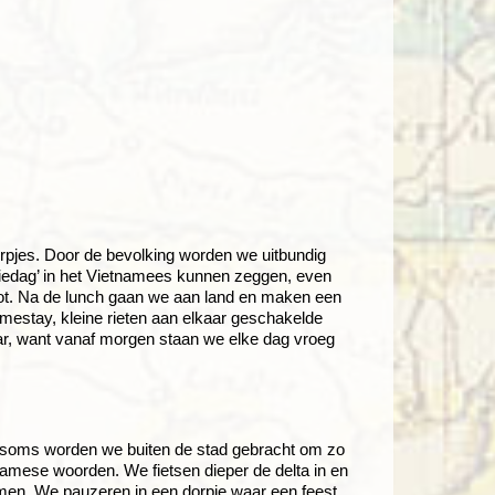
dorpjes. Door de bevolking worden we uitbundig
‘goeiedag’ in het Vietnamees kunnen zeggen, even
oot. Na de lunch gaan we aan land en maken een
stay, kleine rieten aan elkaar geschakelde
maar, want vanaf morgen staan we elke dag vroeg
st, soms worden we buiten de stad gebracht om zo
etnamese woorden. We fietsen dieper de delta in en
men. We pauzeren in een dorpje waar een feest