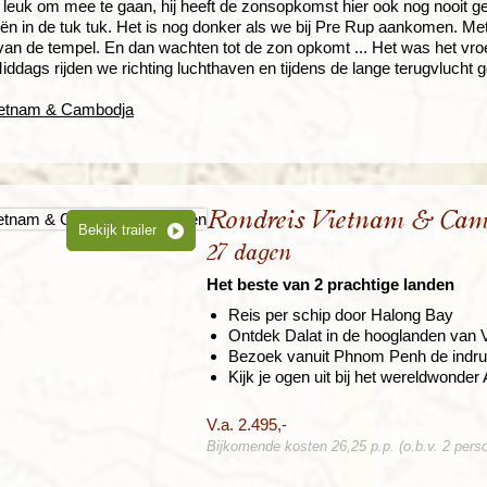
k leuk om mee te gaan, hij heeft de zonsopkomst hier ook nog nooit 
eën in de tuk tuk. Het is nog donker als we bij Pre Rup aankomen. Me
van de tempel. En dan wachten tot de zon opkomt ... Het was het vr
 Middags rijden we richting luchthaven en tijdens de lange terugvlucht
Vietnam & Cambodja
Rondreis Vietnam & Cam
Bekijk trailer
27 dagen
Het beste van 2 prachtige landen
Reis per schip door Halong Bay
Ontdek Dalat in de hooglanden van 
Bezoek vanuit Phnom Penh de indruk
Kijk je ogen uit bij het wereldwonde
V.a. 2.495,-
Bijkomende kosten 26,25 p.p. (o.b.v. 2 pers