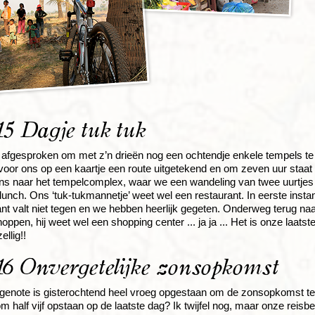
5 Dagje tuk tuk
fgesproken om met z’n drieën nog een ochtendje enkele tempels te be
t voor ons op een kaartje een route uitgetekend en om zeven uur staat o
ons naar het tempelcomplex, waar we een wandeling van twee uurtjes
e lunch. Ons ‘tuk-tukmannetje’ weet wel een restaurant. In eerste inst
ant valt niet tegen en we hebben heerlijk gegeten. Onderweg terug naar
hoppen, hij weet wel een shopping center ... ja ja ... Het is onze laa
llig!!
6 Onvergetelijke zonsopkomst
enote is gisterochtend heel vroeg opgestaan om de zonsopkomst te ga
om half vijf opstaan op de laatste dag? Ik twijfel nog, maar onze reisb