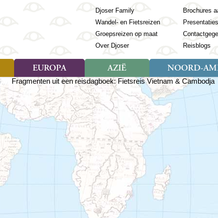
Djoser Family
Brochures a
Wandel- en Fietsreizen
Presentatie
Groepsreizen op maat
Contactgeg
Over Djoser
Reisblogs
EUROPA
AZIË
NOORD-AME
Soort reizen
Soort reizen
Landen
Soort reizen
Landen
ambique
Rondreis (28)
(Frans) Guyana
Rondreis (57)
Albanië
Rondreis (7)
Banglade
Geor
ibië
Familiereis (11)
Galapagos
Familiereis (22)
Andorra
Familiereis (2)
Bhutan
Grie
anda
Fietsreis (8)
Guatemala
Fietsreis (3)
Armenië
Natuur (5)
Cambodja
IJsl
Tomé en Principe
Wandelreis (23)
Honduras
Cultuur (28)
Azerbeidzjan
China
Ierl
ziland
Cultuur (12)
Mexico
Natuur (16)
Azoren
Filipijnen
Italië
zania
Natuur (3)
Nicaragua
Balkan
India
Kaap
o
Paaseiland
Baltische Staten
Indochina
Kos
bia
Paraguay
Bosnië en Herzegovina
Indonesië
Kroa
ibar
Peru
Bulgarije
Japan
Lapl
Nieuwe reizen
babwe
Suriname
Engeland
Jordanië
Letl
r
-Afrika
Rondreis China & Tibet, 42
Estland
Kazachst
Lito
dagen
Finland
Kirgizië
Made