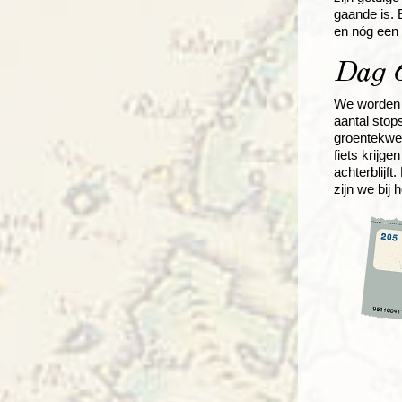
gaande is. 
en nóg een .
Dag 6
We worden u
aantal stop
groentekwek
fiets krijg
achterblijf
zijn we bij 