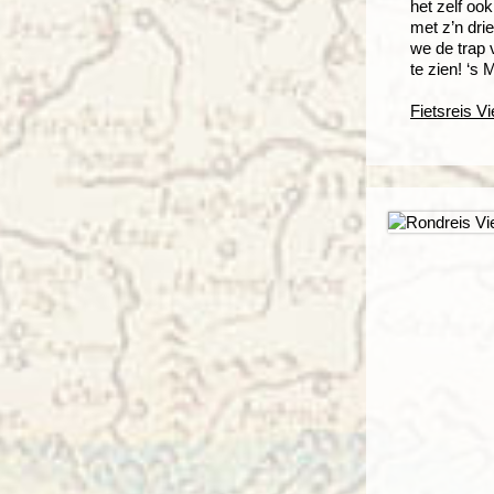
het zelf oo
met z’n dri
we de trap 
te zien! ‘s
Fietsreis 