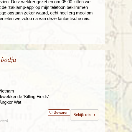
gezien. Dus: wekker gezet en om 05.00 zitten we
t de ‘zaklamp-app’ op mijn telefoon beklimmen
oege opstaan zeker waard, echt heel erg mooi om
 genieten we volop na van deze fantastische reis.
bodja
Vietnam
wekkende ‘Killing Fields’
r Angkor Wat
Bewaren
Bekijk reis
onen)