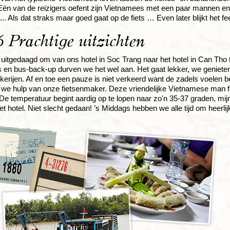
Eén van de reizigers oefent zijn Vietnamees met een paar mannen en k
.. Als dat straks maar goed gaat op de fiets … Even later blijkt het fee
 Prachtige uitzichten
itgedaagd om van ons hotel in Soc Trang naar het hotel in Can Tho te
s en bus-back-up durven we het wel aan. Het gaat lekker, we genieten 
erijen. Af en toe een pauze is niet verkeerd want de zadels voelen b
en we hulp van onze fietsenmaker. Deze vriendelijke Vietnamese man fi
t. De temperatuur begint aardig op te lopen naar zo'n 35-37 graden, mi
het hotel. Niet slecht gedaan! ’s Middags hebben we alle tijd om heerlij