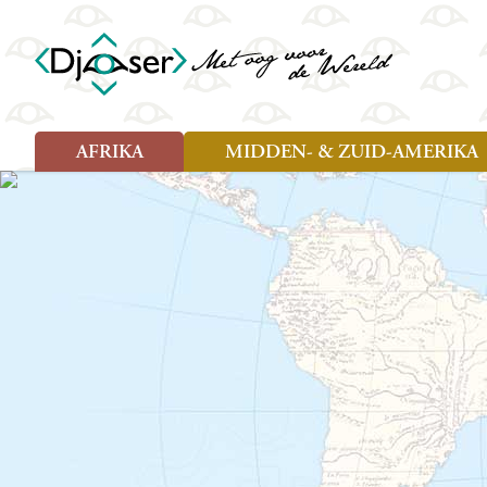
AFRIKA
MIDDEN- & ZUID-AMERIKA
Soort reizen
Soort reizen
Landen
Landen
Rondreis (26)
Rondreis (25)
Angola
Amazone
Moz
Familiereis (10)
Familiereis (11)
Benin
Argentinië
Nam
Fietsreis (2)
Fietsreis (1)
Botswana
Belize
Oeg
Wandelreis (1)
Cultuur (9)
Egypte
Bolivia
Sao 
Cultuur (3)
Natuur (13)
Ghana
Brazilië
Swa
Natuur (6)
Kaapverdië
Chili
Tan
Kenia
Colombia
Tog
Madagaskar
Costa Rica
Zam
Nieuwe reizen
Malawi
Cuba
Zanz
Voodoo in Benin en Togo, 16
Marokko
Ecuador
Zim
dagen
Mauritius
El Salvado
Zuid