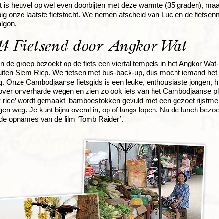
t is heuvel op wel even doorbijten met deze warmte (35 graden), maar 
ig onze laatste fietstocht. We nemen afscheid van Luc en de fietsenm
aigon.
4 Fietsend door Angkor Wat
n de groep bezoekt op de fiets een viertal tempels in het Angkor Wat
uiten Siem Riep. We fietsen met bus-back-up, dus mocht iemand het niet
g. Onze Cambodjaanse fietsgids is een leuke, enthousiaste jongen, hij
over onverharde wegen en zien zo ook iets van het Cambodjaanse pla
y rice’ wordt gemaakt, bamboestokken gevuld met een gezoet rijstme
eigen weg. Je kunt bijna overal in, op of langs lopen. Na de lunch be
j de opnames van de film ‘Tomb Raider’.