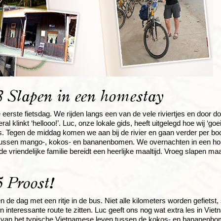
 Slapen in een homestay
eerste fietsdag. We rijden langs een van de vele riviertjes en door 
eral klinkt ‘hellooo!’. Luc, onze lokale gids, heeft uitgelegd hoe wij 
. Tegen de middag komen we aan bij de rivier en gaan verder per b
tussen mango-, kokos- en bananenbomen. We overnachten in een home
 de vriendelijke familie bereidt een heerlijke maaltijd. Vroeg slapen 
 Proost!
 de dag met een ritje in de bus. Niet alle kilometers worden gefiet
en interessante route te zitten. Luc geeft ons nog wat extra les in Vi
e van het typische Vietnamese leven tussen de kokos- en bananenbo