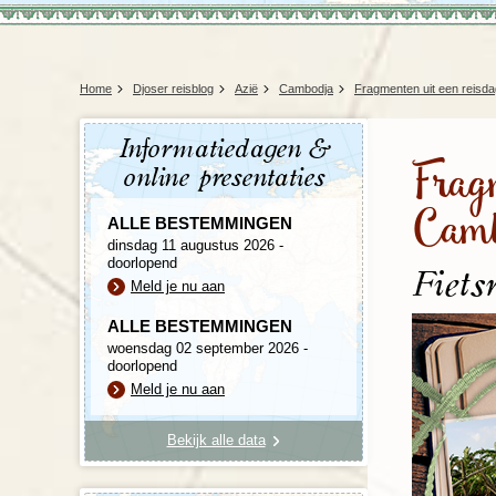
Home
Djoser reisblog
Azië
Cambodja
Fragmenten uit een reisd
Informatiedagen &
Frag
online presentaties
Cam
ALLE BESTEMMINGEN
dinsdag 11 augustus 2026 -
doorlopend
Fiets
Meld je nu aan
ALLE BESTEMMINGEN
woensdag 02 september 2026 -
doorlopend
Meld je nu aan
Bekijk alle data