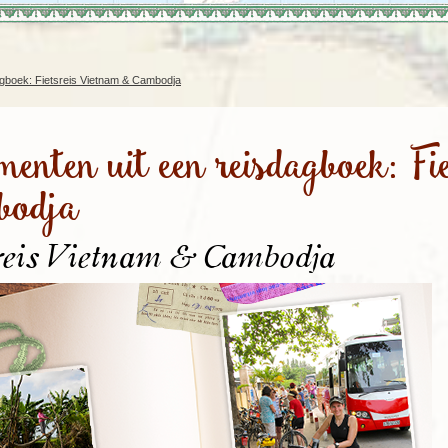
Rondreis Sulawesi &
Frankrijk
Laos
Mont
Molukken, 22 dagen
Malediven
agboek: Fietsreis Vietnam & Cambodja
menten uit een reisdagboek: F
bodja
reis Vietnam & Cambodja