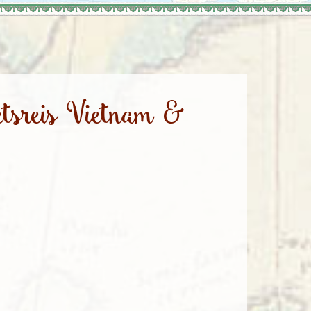
enegro
Zuid-Korea
ietsreis Vietnam &