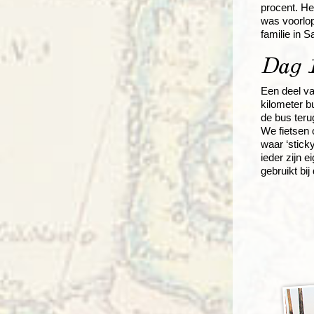
procent. He
was voorlop
familie in S
Dag 1
Een deel va
kilometer b
de bus teru
We fietsen 
waar ‘stick
ieder zijn 
gebruikt bi