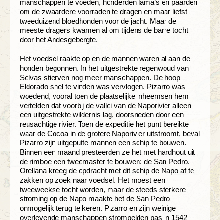
manschappen te voeden, honderden lama’s en paarden
om de zwaardere voorraden te dragen en maar liefst
tweeduizend bloedhonden voor de jacht. Maar de
meeste dragers kwamen al om tijdens de barre tocht
door het Andesgebergte.
Het voedsel raakte op en de mannen waren al aan de
honden begonnen. In het uitgestrekte regenwoud van
Selvas stierven nog meer manschappen. De hoop
Eldorado snel te vinden was vervlogen. Pizarro was
woedend, vooral toen de plaatselijke inheemsen hem
vertelden dat voorbij de vallei van de Naporivier alleen
een uitgestrekte wildernis lag, doorsneden door een
reusachtige rivier. Toen de expeditie het punt bereikte
waar de Cocoa in de grotere Naporivier uitstroomt, beval
Pizarro zijn uitgeputte mannen een schip te bouwen.
Binnen een maand presteerden ze het met hardhout uit
de rimboe een tweemaster te bouwen: de San Pedro.
Orellana kreeg de opdracht met dit schip de Napo af te
zakken op zoek naar voedsel. Het moest een
tweeweekse tocht worden, maar de steeds sterkere
stroming op de Napo maakte het de San Pedro
onmogelijk terug te keren. Pizarro en zijn weinige
overlevende manschappen strompelden pas in 1542