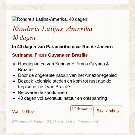
Rondreis Latijns-Amerika
40 dagen
In 40 dagen van Paramaribo naar Rio de Janeiro
Suriname, Frans Guyana en Brazilië
Hoogtepunten van Suriname, Frans Guyana &
Brazilië
Door de ongerepte natuur van het Amazonegebied
Bezoek koloniale steden en kom tot rust aan de
tropische kust van Brazilië
Betoverende zandduinen
40 dagen vol avontuur, natuur en ontspanning
Bewaren
V.a. 7.045,-
Bekijk reis
Bijkomende kosten 26,25 p.p. (o.b.v. 2 personen)