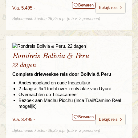
Bewaren
V.a. 5.495,-
Bekijk reis
Bijkomende kosten 26,25 p.p. (o.b.v. 2 personen)
Rondreis Bolivia & Peru
22 dagen
Complete drieweekse reis door Bolivia & Peru
Andeshoogland en oude Incacultuur
2-daagse 4x4 tocht over zoutvlakte van Uyuni
Overnachten op Titicacameer
Bezoek aan Machu Picchu (Inca Trail/Camino Real
mogelijk)
Bewaren
V.a. 3.495,-
Bekijk reis
Bijkomende kosten 26,25 p.p. (o.b.v. 2 personen)