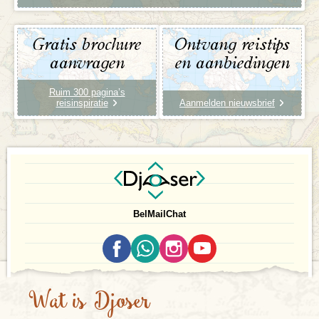
Gratis brochure
Ontvang reistips
aanvragen
en aanbiedingen
Ruim 300 pagina’s
reisinspiratie
Aanmelden nieuwsbrief
Bel
Mail
Chat
Wat is Djoser