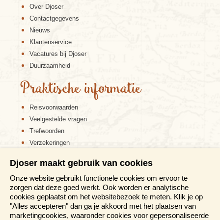
Over Djoser
Contactgegevens
Nieuws
Klantenservice
Vacatures bij Djoser
Duurzaamheid
Praktische informatie
Reisvoorwaarden
Veelgestelde vragen
Trefwoorden
Verzekeringen
Sitemap
Djoser maakt gebruik van cookies
Disclaimer
Onze website gebruikt functionele cookies om ervoor te
Cookiebeleid
zorgen dat deze goed werkt. Ook worden er analytische
Privacy verklaring
cookies geplaatst om het websitebezoek te meten. Klik je op
Reis en boek met Djoser zekerheid
"Alles accepteren" dan ga je akkoord met het plaatsen van
marketingcookies, waaronder cookies voor gepersonaliseerde