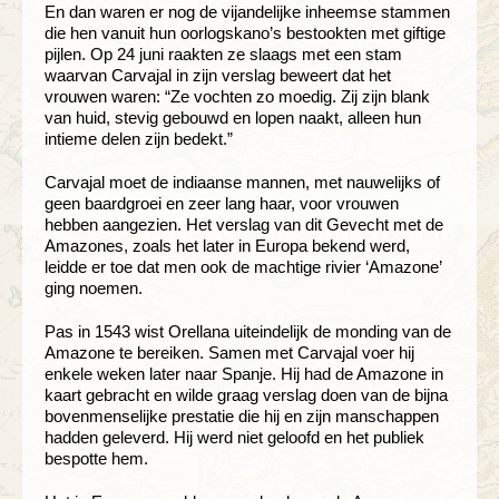
En dan waren er nog de vijandelijke inheemse stammen
die hen vanuit hun oorlogskano’s bestookten met giftige
pijlen. Op 24 juni raakten ze slaags met een stam
waarvan Carvajal in zijn verslag beweert dat het
vrouwen waren: “Ze vochten zo moedig. Zij zijn blank
van huid, stevig gebouwd en lopen naakt, alleen hun
intieme delen zijn bedekt.”
Carvajal moet de indiaanse mannen, met nauwelijks of
geen baardgroei en zeer lang haar, voor vrouwen
hebben aangezien. Het verslag van dit Gevecht met de
Amazones, zoals het later in Europa bekend werd,
leidde er toe dat men ook de machtige rivier ‘Amazone’
ging noemen.
Pas in 1543 wist Orellana uiteindelijk de monding van de
Amazone te bereiken. Samen met Carvajal voer hij
enkele weken later naar Spanje. Hij had de Amazone in
kaart gebracht en wilde graag verslag doen van de bijna
bovenmenselijke prestatie die hij en zijn manschappen
hadden geleverd. Hij werd niet geloofd en het publiek
bespotte hem.