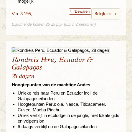
mogelijk
Bewaren
V.a. 3.195,-
Bekijk reis
Bijkomende kosten 26,25 p.p. (o.b.v. 2 personen)
Rondreis Peru, Ecuador &
Galapagos
28 dagen
Hoogtepunten van de machtige Andes
Unieke reis naar Peru en Ecuador incl. de
Galapagoseilanden
Hoogtepunten Peru: o.a. Nasca, Titicacameer,
Cusco, Machu Picchu
Uniek verblijf in ecolodge in de jungle, met lokale gids
en volpension
6-daags verblijf op de Galapagoseilanden