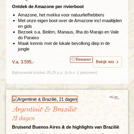
Ontdek de Amazone per rivierboot
Amazone, het mekka voor natuurliefhebbers
Met onze eigen boot over de Amazone incl maaltijden
en gids
Bezoek o.a. Belém, Manaus, Ilha do Marajo en Vale
do Paraiso
Maak kennis met de lokale bevolking diep in de
jungle
Bewaren
V.a. 3.595,-
Bekijk reis
Bijkomende kosten 26,25 p.p. (o.b.v. 2 personen)
Argentinië & Brazilië
21 dagen
Bruisend Buenos Aires & de highlights van Brazilië