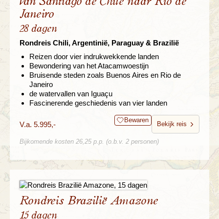
Van Santiago de Chile naar Rio de
Janeiro
28 dagen
Rondreis Chili, Argentinië, Paraguay & Brazilië
Reizen door vier indrukwekkende landen
Bewondering van het Atacamwoestijn
Bruisende steden zoals Buenos Aires en Rio de
Janeiro
de watervallen van Iguaçu
Fascinerende geschiedenis van vier landen
Bewaren
V.a. 5.995,-
Bekijk reis
Bijkomende kosten 26,25 p.p. (o.b.v. 2 personen)
Rondreis Brazilië Amazone
15 dagen