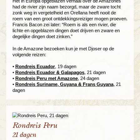
Het in Europa opgeblazen verhaal over de Amazones
had de rivier zijn naam bezorgd, maar de zware tocht
zonk weg in vergetelheid en Orellana heeft nooit de
roem van een groot ontdekkingsreiziger mogen proeven.
Francis Bacon zei later: “Roem is als een rivier, die
lichte en opgeblazen dingen doet drijven en zware en
degelijke dingen doet zinken.”
In de Amazone bezoeken kun je met Djoser op de
volgende reizen:
•
Rondreis Ecuador
, 19 dagen
•
Rondreis Ecuador & Galapagos
, 21 dagen
•
Rondreis Peru met Amazone
, 24 dagen
•
Rondreis Suriname, Guyana & Frans Guyana
, 21
dagen
Rondreis Peru
21 dagen