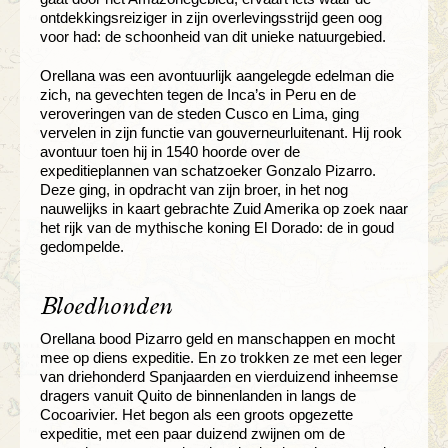
ontdekkingsreiziger in zijn overlevingsstrijd geen oog
voor had: de schoonheid van dit unieke natuurgebied.
Orellana was een avontuurlijk aangelegde edelman die
zich, na gevechten tegen de Inca’s in Peru en de
veroveringen van de steden Cusco en Lima, ging
vervelen in zijn functie van gouverneurluitenant. Hij rook
avontuur toen hij in 1540 hoorde over de
expeditieplannen van schatzoeker Gonzalo Pizarro.
Deze ging, in opdracht van zijn broer, in het nog
nauwelijks in kaart gebrachte Zuid Amerika op zoek naar
het rijk van de mythische koning El Dorado: de in goud
gedompelde.
Bloedhonden
Orellana bood Pizarro geld en manschappen en mocht
mee op diens expeditie. En zo trokken ze met een leger
van driehonderd Spanjaarden en vierduizend inheemse
dragers vanuit Quito de binnenlanden in langs de
Cocoarivier. Het begon als een groots opgezette
expeditie, met een paar duizend zwijnen om de