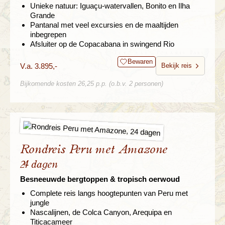
Unieke natuur: Iguaçu-watervallen, Bonito en Ilha
Grande
Pantanal met veel excursies en de maaltijden
inbegrepen
Afsluiter op de Copacabana in swingend Rio
Bewaren
V.a. 3.895,-
Bekijk reis
Bijkomende kosten 26,25 p.p. (o.b.v. 2 personen)
Rondreis Peru met Amazone
24 dagen
Besneeuwde bergtoppen & tropisch oerwoud
Complete reis langs hoogtepunten van Peru met
jungle
Nascalijnen, de Colca Canyon, Arequipa en
Titicacameer