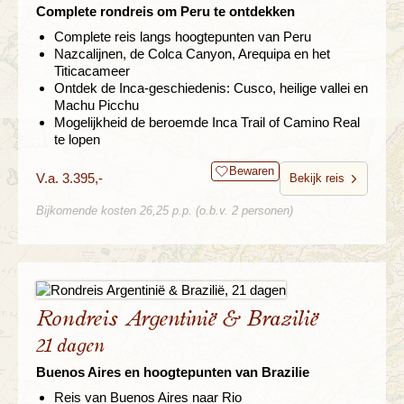
Complete rondreis om Peru te ontdekken
Complete reis langs hoogtepunten van Peru
Nazcalijnen, de Colca Canyon, Arequipa en het
Titicacameer
Ontdek de Inca-geschiedenis: Cusco, heilige vallei en
Machu Picchu
Mogelijkheid de beroemde Inca Trail of Camino Real
te lopen
Bewaren
V.a. 3.395,-
Bekijk reis
Bijkomende kosten 26,25 p.p. (o.b.v. 2 personen)
Rondreis Argentinië & Brazilië
21 dagen
Buenos Aires en hoogtepunten van Brazilie
Reis van Buenos Aires naar Rio