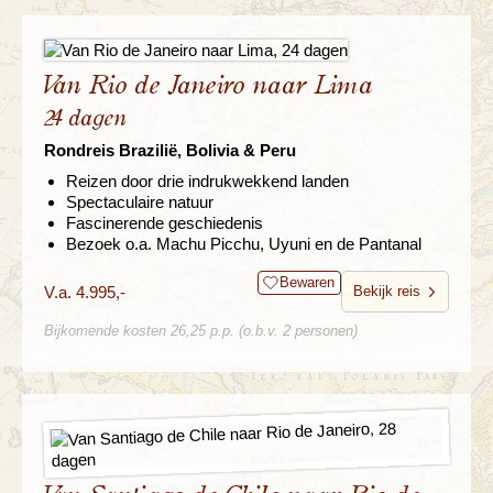
Van Rio de Janeiro naar Lima
24 dagen
Rondreis Brazilië, Bolivia & Peru
Reizen door drie indrukwekkend landen
Spectaculaire natuur
Fascinerende geschiedenis
Bezoek o.a. Machu Picchu, Uyuni en de Pantanal
Bewaren
V.a. 4.995,-
Bekijk reis
Bijkomende kosten 26,25 p.p. (o.b.v. 2 personen)