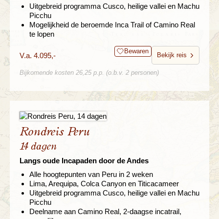
Uitgebreid programma Cusco, heilige vallei en Machu
Picchu
Mogelijkheid de beroemde Inca Trail of Camino Real
te lopen
Bewaren
V.a. 4.095,-
Bekijk reis
Bijkomende kosten 26,25 p.p. (o.b.v. 2 personen)
Rondreis Peru
14 dagen
Langs oude Incapaden door de Andes
Alle hoogtepunten van Peru in 2 weken
Lima, Arequipa, Colca Canyon en Titicacameer
Uitgebreid programma Cusco, heilige vallei en Machu
Picchu
Deelname aan Camino Real, 2-daagse incatrail,