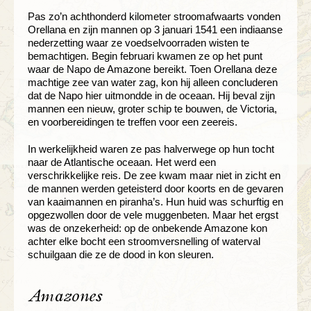
Pas zo’n achthonderd kilometer stroomafwaarts vonden
Orellana en zijn mannen op 3 januari 1541 een indiaanse
nederzetting waar ze voedselvoorraden wisten te
bemachtigen. Begin februari kwamen ze op het punt
waar de Napo de Amazone bereikt. Toen Orellana deze
machtige zee van water zag, kon hij alleen concluderen
dat de Napo hier uitmondde in de oceaan. Hij beval zijn
mannen een nieuw, groter schip te bouwen, de Victoria,
en voorbereidingen te treffen voor een zeereis.
In werkelijkheid waren ze pas halverwege op hun tocht
naar de Atlantische oceaan. Het werd een
verschrikkelijke reis. De zee kwam maar niet in zicht en
de mannen werden geteisterd door koorts en de gevaren
van kaaimannen en piranha’s. Hun huid was schurftig en
opgezwollen door de vele muggenbeten. Maar het ergst
was de onzekerheid: op de onbekende Amazone kon
achter elke bocht een stroomversnelling of waterval
schuilgaan die ze de dood in kon sleuren.
Amazones