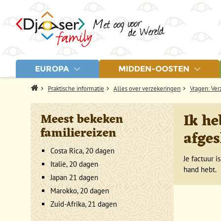
EUROPA
MIDDEN-OOSTEN
LANDEN
LANDEN
Home
Praktische informatie
Alles over verzekeringen
Vragen: Ve
Albanië
Egypte
Letland
Balkan
Jordanië
Litouwen
Ik he
Meest bekeken
Bosnië en Herzegovina
Marokko
Montenegro
familiereizen
Estland
Turkije
Noord-Macedonië
afges
Fins Lapland
Polen
Griekenland
Servië
Costa Rica, 20 dagen
IJsland
Spanje
Je factuur i
Italië, 20 dagen
Italië
Turkije
hand hebt.
Kroatië
Japan 21 dagen
Marokko, 20 dagen
Zuid-Afrika, 21 dagen