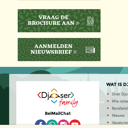
VRAAG DE
BROCHURE AAN
AANMELDEN
NIEUWSBRIEF
WAT IS D
Over Djo
Wie reiz
Rondleid
Bel
Mail
Chat
Nieuws
Vacature