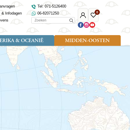
anvragen
Tel: 071-5126400
0
s & Infodagen
06-82071250
Mijn
Favoriete
Zoeken
evens
Djoser
reizen
RIKA & OCEANIË
MIDDEN-OOSTEN
Soort reizen
Landen
Landen
sh
gië
Rondreis (18)
Alaska
Maleisië
Noord-Macedonië
Egypte
kenland
Familiereis (9)
Australië
Mongolië
Noorwegen
Jordanië
and
Fietsreis (1)
Canada
Nepal
Polen
Marokko
and
Wandelreis (3)
Nieuw-Zeeland
Oezbekistan
Portugal
Oman
Cultuur (8)
Verenigde Staten
Singapore
Roemenië
Saoedi-Arabië
verdië
Sri Lanka
Sardinië
Tunesië
ovo
Taiwan
Schotland
Turkije
tië
Thailand
Servië
and
Tibet
Spanje
and
Turkmenistan
Turkije
an
uwen
Vietnam
Verenigd Koninkrijk
ira
Zijderoute
Wales