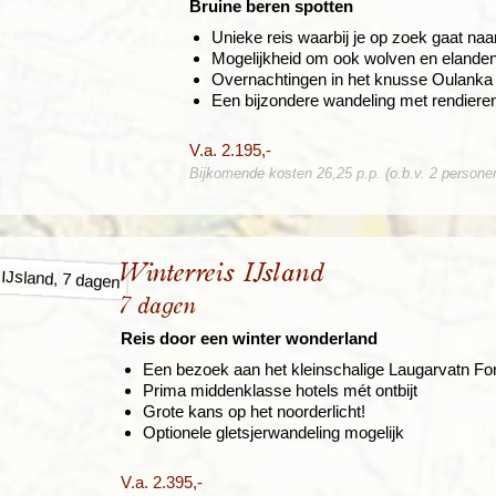
Bruine beren spotten
Unieke reis waarbij je op zoek gaat naa
Mogelijkheid om ook wolven en elanden
Overnachtingen in het knusse Oulank
Een bijzondere wandeling met rendieren
V.a. 2.195,-
Bijkomende kosten 26,25 p.p. (o.b.v. 2 persone
Winterreis IJsland
7 dagen
Reis door een winter wonderland
Een bezoek aan het kleinschalige Laugarvatn Fo
Prima middenklasse hotels mét ontbijt
Grote kans op het noorderlicht!
Optionele gletsjerwandeling mogelijk
V.a. 2.395,-