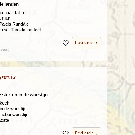
ie landen
a naar Tallin
ltuur
Paleis Rundäle
k met Turaida kasteel
Bekijk reis
Bewaren
sonen)
nreis
sterren in de woestijn
akech
n de woestijn
Chebbi-woestijn
azate
Bekijk reis