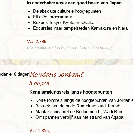
In anderhalve week een goed beeld van Japan
De absolute culturele hoogtepunten
Efficiënt programma
Bezoek Tokyo, Kyoto én Osaka
Excursies naar tempelsteden Kamakura en Nara
V.a. 2.795,-
Bijkomende kosten 26,25 p.p. (o.b.v. 2 personen)
Rondreis Jordanië
8 dagen
Kennismakingsreis langs hoogtepunten
Korte rondreis langs de hoogtepunten van Jordani
Bezoek aan de oude Romeinse stad Jerash
Maak kennis met de Bedoeïnen bij Wadi Rum
Ontspannen verblijf aan het strand van Aqaba
V.a. 1.395,-