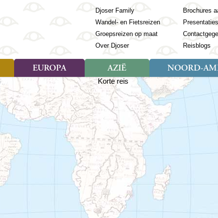
Djoser Family
Brochures a
Wandel- en Fietsreizen
Presentatie
Groepsreizen op maat
Contactgeg
Over Djoser
Reisblogs
EUROPA
AZIË
NOORD-AME
Soort reizen
Soort reizen
Landen
Soort reizen
Landen
ambique
Rondreis (28)
(Frans) Guyana
Rondreis (57)
Albanië
Rondreis (7)
Banglade
Geor
ibië
Familiereis (11)
Galapagos
Familiereis (22)
Andorra
Familiereis (2)
Bhutan
Grie
anda
Fietsreis (8)
Guatemala
Fietsreis (3)
Armenië
Natuur (5)
Cambodja
IJsl
Tomé en Principe
Wandelreis (23)
Honduras
Cultuur (28)
Azerbeidzjan
China
Ierl
ziland
Cultuur (12)
Mexico
Natuur (16)
Azoren
Filipijnen
Italië
zania
Natuur (3)
Nicaragua
Balkan
India
Kaap
o
Paaseiland
Baltische Staten
Indochina
Kos
bia
Paraguay
Bosnië en Herzegovina
Indonesië
Kroa
ibar
Peru
Bulgarije
Japan
Lapl
Nieuwe reizen
babwe
Suriname
Engeland
Jordanië
Letl
r
-Afrika
Rondreis China & Tibet, 42
Estland
Kazachst
Lito
dagen
Finland
Kirgizië
Made