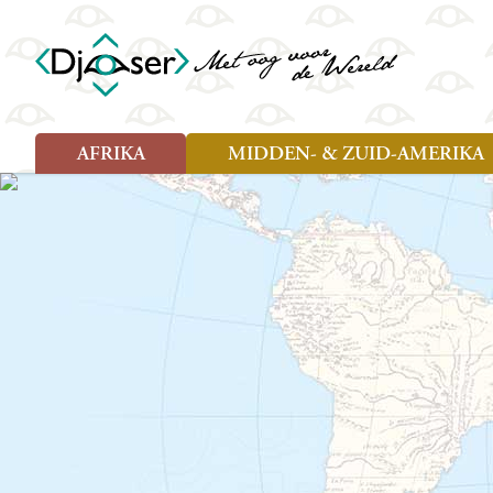
AFRIKA
MIDDEN- & ZUID-AMERIKA
Soort reizen
Soort reizen
Landen
Landen
Rondreis (26)
Rondreis (25)
Angola
Amazone
Moz
Familiereis (10)
Familiereis (11)
Benin
Argentinië
Nam
Fietsreis (2)
Fietsreis (1)
Botswana
Belize
Oeg
Wandelreis (1)
Cultuur (9)
Egypte
Bolivia
Sao 
Cultuur (3)
Natuur (13)
Ghana
Brazilië
Swa
Natuur (6)
Kaapverdië
Chili
Tan
Kenia
Colombia
Tog
Madagaskar
Costa Rica
Zam
Nieuwe reizen
Malawi
Cuba
Zanz
Voodoo in Benin en Togo, 16
Marokko
Ecuador
Zim
dagen
Mauritius
El Salvado
Zuid