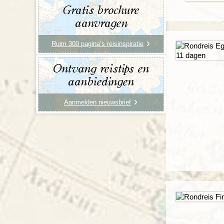
Gratis brochure
aanvragen
Ruim 300 pagina’s reisinspiratie
Ontvang reistips en
aanbiedingen
Aanmelden nieuwsbrief