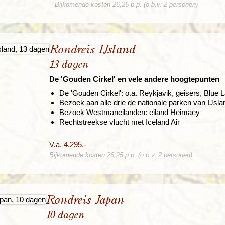
Bijkomende kosten 26,25 p.p. (o.b.v. 2 personen)
Rondreis IJsland
13 dagen
De 'Gouden Cirkel' en vele andere hoogtepunten
De 'Gouden Cirkel': o.a. Reykjavik, geisers, Blue 
Bezoek aan alle drie de nationale parken van IJsla
Bezoek Westmaneilanden: eiland Heimaey
Rechtstreekse vlucht met Iceland Air
V.a. 4.295,-
Bijkomende kosten 26,25 p.p. (o.b.v. 2 personen)
Rondreis Japan
10 dagen