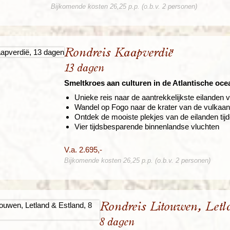
Bijkomende kosten 26,25 p.p. (o.b.v. 2 personen)
Rondreis Kaapverdië
13 dagen
Smeltkroes aan culturen in de Atlantische oce
Unieke reis naar de aantrekkelijkste eilanden
Wandel op Fogo naar de krater van de vulkaa
Ontdek de mooiste plekjes van de eilanden tijd
Vier tijdsbesparende binnenlandse vluchten
V.a. 2.695,-
Bijkomende kosten 26,25 p.p. (o.b.v. 2 personen)
Rondreis Litouwen, Let
8 dagen