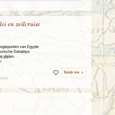
ei en zeilcruise
hoogtepunten van Egypte
storische Dahabiya
j glijden
n
Bekijk reis
Bewaren
sonen)