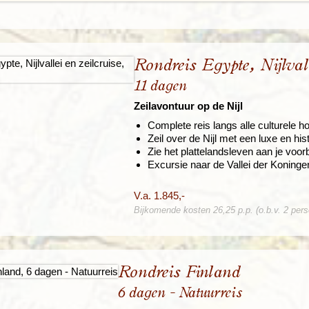
Rondreis Egypte, Nijlvall
11 dagen
Zeilavontuur op de Nijl
Complete reis langs alle culturele 
Zeil over de Nijl met een luxe en hi
Zie het plattelandsleven aan je voorbi
Excursie naar de Vallei der Koninge
V.a. 1.845,-
Bijkomende kosten 26,25 p.p. (o.b.v. 2 per
Rondreis Finland
6 dagen - Natuurreis