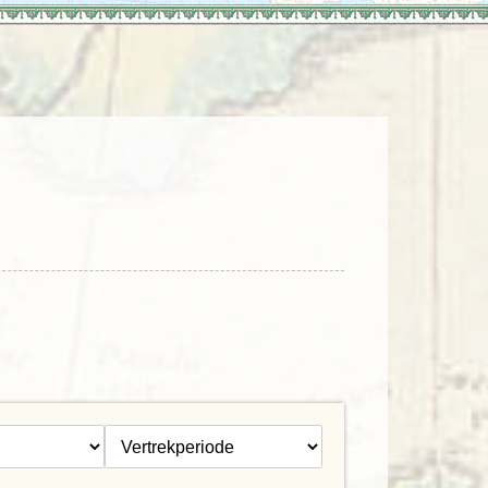
enegro
Zuid-Korea