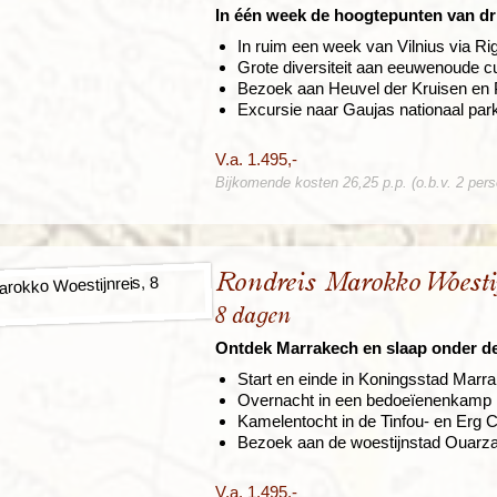
In één week de hoogtepunten van dr
In ruim een week van Vilnius via Rig
Grote diversiteit aan eeuwenoude cu
Bezoek aan Heuvel der Kruisen en 
Excursie naar Gaujas nationaal par
V.a. 1.495,-
Bijkomende kosten 26,25 p.p. (o.b.v. 2 per
Rondreis Marokko Woestij
8 dagen
Ontdek Marrakech en slaap onder de 
Start en einde in Koningsstad Marr
Overnacht in een bedoeïenenkamp i
Kamelentocht in de Tinfou- en Erg 
Bezoek aan de woestijnstad Ouarz
V.a. 1.495,-