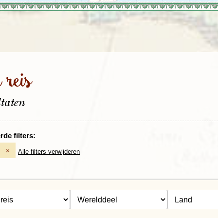
Rondreis Sulawesi &
Frankrijk
Laos
Mont
Molukken, 22 dagen
Malediven
 reis
ltaten
de filters:
×
Alle filters verwijderen