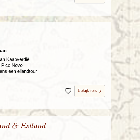
aan
 van Kaapverdië
n Pico Novo
ens een eilandtour
Bekijk reis
Bewaren
land & Estland