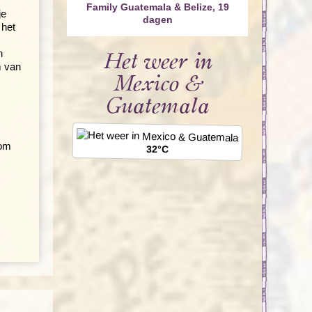
Family Guatemala & Belize, 19
je
dagen
 het
n
Het weer in
m van
Mexico &
Guatemala
 om
32°C