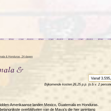
Rondreis Sulawesi &
Frankrijk
Laos
Mont
Molukken, 22 dagen
Malediven
mala & Honduras, 24 dagen
emala &
Vanaf 3.595,
Bijkomende kosten 26,25 p.p. (o.b.v. 2 person
Midden-Amerikaanse landen Mexico, Guatemala en Honduras.
langrijkste overblijfselen van de Maya’s die hier jarenlang