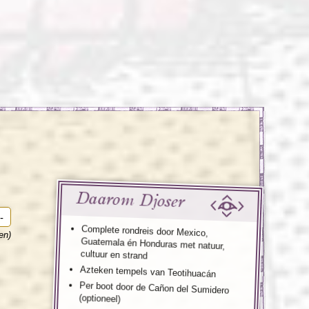
enegro
Zuid-Korea
Daarom Djoser
-
Complete rondreis door Mexico,
Guatemala én Honduras met natuur,
en)
cultuur en strand
Azteken tempels van Teotihuacán
Per boot door de Cañon del Sumidero
(optioneel)