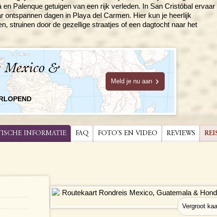
 en Palenque getuigen van een rijk verleden. In San Cristóbal ervaar
aar ontspannen dagen in Playa del Carmen. Hier kun je heerlijk
, struinen door de gezellige straatjes of een dagtocht naar het
e Mexico &
Meld je nu aan
ORLOPEND
TISCHE INFORMATIE
FAQ
FOTO'S EN VIDEO
REVIEWS
REI