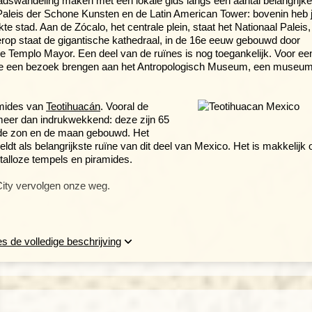
dswandeling maken met een lokale gids langs een aantal belangrijke
Paleis der Schone Kunsten en de Latin American Tower: bovenin heb 
kte stad. Aan de Zócalo, het centrale plein, staat het Nationaal Paleis,
op staat de gigantische kathedraal, in de 16e eeuw gebouwd door
Templo Mayor. Een deel van de ruïnes is nog toegankelijk. Voor ee
 je een bezoek brengen aan het Antropologisch Museum, een museu
amides van
Teotihuacán
. Vooral de
meer dan indrukwekkend: deze zijn 65
n de zon en de maan gebouwd. Het
ldt als belangrijkste ruïne van dit deel van Mexico. Het is makkelijk
 talloze tempels en piramides.
ity vervolgen onze weg.
n
s de volledige beschrijving
titlan. In dit natuurgebied is een
lende cactussoorten. Ons hotel in