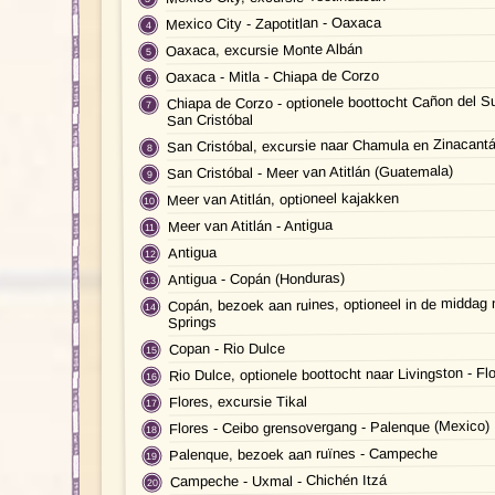
Mexico City - Zapotitlan - Oaxaca
Oaxaca, excursie Monte Albán
Oaxaca - Mitla - Chiapa de Corzo
Chiapa de Corzo - optionele boottocht Cañon del S
San Cristóbal
San Cristóbal, excursie naar Chamula en Zinacant
San Cristóbal - Meer van Atitlán (Guatemala)
Meer van Atitlán, optioneel kajakken
Meer van Atitlán - Antigua
Antigua
Antigua - Copán (Honduras)
Copán, bezoek aan ruines, optioneel in de middag 
Springs
Copan - Rio Dulce
Rio Dulce, optionele boottocht naar Livingston - Fl
Flores, excursie Tikal
Flores - Ceibo grensovergang - Palenque (Mexico)
Palenque, bezoek aan ruïnes - Campeche
Campeche - Uxmal - Chichén Itzá