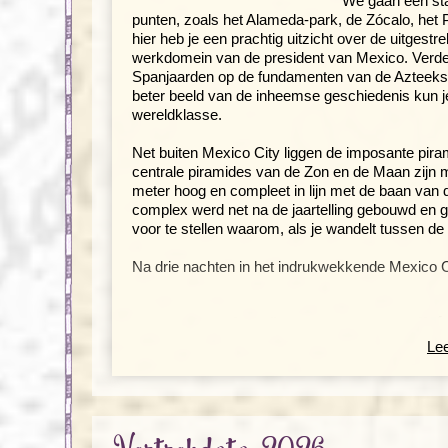
We gaan een sta
punten, zoals het Alameda-park, de Zócalo, het 
hier heb je een prachtig uitzicht over de uitgestre
werkdomein van de president van Mexico. Verder
Spanjaarden op de fundamenten van de Azteekse 
beter beeld van de inheemse geschiedenis kun
wereldklasse.
Net buiten Mexico City liggen de imposante pir
centrale piramides van de Zon en de Maan zijn 
meter hoog en compleet in lijn met de baan va
complex werd net na de jaartelling gebouwd en ge
voor te stellen waarom, als je wandelt tussen de
Na drie nachten in het indrukwekkende Mexico C
Oaxaca en de ruïnes van Monte Albá
Lee
Dag 4 Mexico City - Zapotitlan - Oaxaca
Dag 5 Oaxaca, excursie naar Monte Alban
Dag 6 Oaxaca - Mitla - Chiapa de Corzo
Onderweg naar Oaxaca maken we een stop In Zapo
indrukkend cactusbos met meer dan 300 verschil