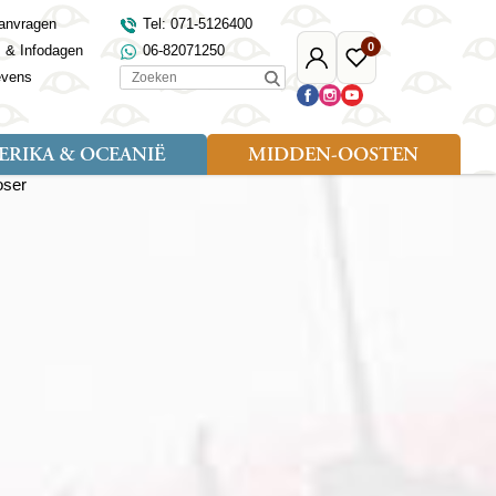
anvragen
Tel: 071-5126400
0
s & Infodagen
06-82071250
Mijn
Favoriete
Zoeken
evens
Djoser
reizen
RIKA & OCEANIË
MIDDEN-OOSTEN
Soort reizen
Landen
Landen
sh
gië
Rondreis (18)
Alaska
Maleisië
Noord-Macedonië
Egypte
kenland
Familiereis (9)
Australië
Mongolië
Noorwegen
Jordanië
and
Fietsreis (1)
Canada
Nepal
Polen
Marokko
and
Wandelreis (3)
Nieuw-Zeeland
Oezbekistan
Portugal
Oman
Cultuur (8)
Verenigde Staten
Singapore
Roemenië
Saoedi-Arabië
verdië
Sri Lanka
Sardinië
Tunesië
ovo
Taiwan
Schotland
Turkije
tië
Thailand
Servië
and
Tibet
Spanje
and
Turkmenistan
Turkije
an
uwen
Vietnam
Verenigd Koninkrijk
ira
Zijderoute
Wales