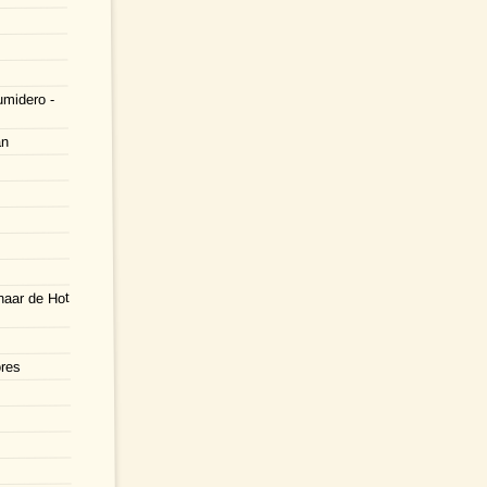
umidero -
án
naar de Hot
ores