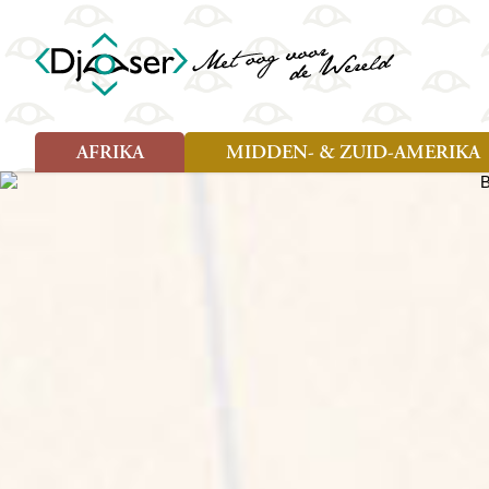
AFRIKA
MIDDEN- & ZUID-AMERIKA
Soort reizen
Soort reizen
Landen
Landen
Rondreis (26)
Rondreis (25)
Angola
Amazone
Moz
Familiereis (10)
Familiereis (11)
Benin
Argentinië
Nam
Fietsreis (2)
Fietsreis (1)
Botswana
Belize
Oeg
Wandelreis (1)
Cultuur (9)
Egypte
Bolivia
Sao 
Cultuur (3)
Natuur (13)
Ghana
Brazilië
Swa
Natuur (6)
Kaapverdië
Chili
Tan
Kenia
Colombia
Tog
Madagaskar
Costa Rica
Zam
Nieuwe reizen
Malawi
Cuba
Zanz
Voodoo in Benin en Togo, 16
Marokko
Ecuador
Zim
dagen
Mauritius
El Salvado
Zuid