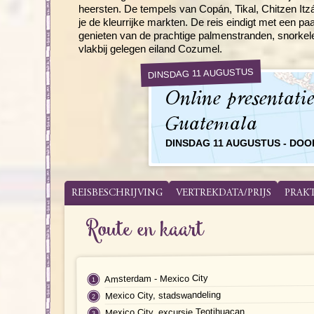
heersten. De tempels van Copán, Tikal, Chitzen Itzá
je de kleurrijke markten. De reis eindigt met een p
genieten van de prachtige palmenstranden, snorkelen
vlakbij gelegen eiland Cozumel.
DINSDAG 11 AUGUSTUS
Online presentati
Guatemala
DINSDAG 11 AUGUSTUS - DO
REISBESCHRIJVING
VERTREKDATA/PRIJS
PRAK
Route en kaart
Amsterdam - Mexico City
Mexico City, stadswandeling
Mexico City, excursie Teotihuacan