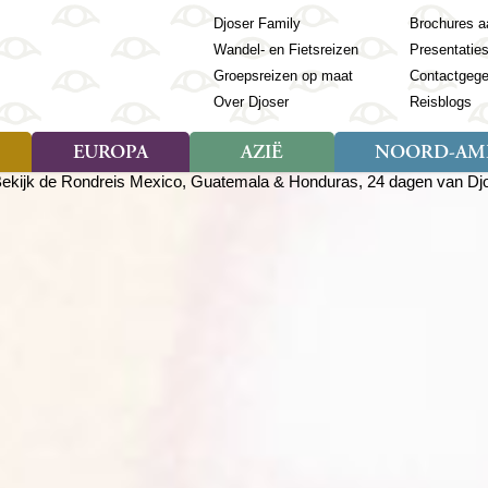
Djoser Family
Brochures a
Wandel- en Fietsreizen
Presentatie
Groepsreizen op maat
Contactgeg
Over Djoser
Reisblogs
EUROPA
AZIË
NOORD-AME
Soort reizen
Soort reizen
Landen
Soort reizen
Landen
ambique
Rondreis (28)
(Frans) Guyana
Rondreis (57)
Albanië
Rondreis (7)
Banglade
Geor
ibië
Familiereis (11)
Galapagos
Familiereis (22)
Andorra
Familiereis (2)
Bhutan
Grie
anda
Fietsreis (8)
Guatemala
Fietsreis (3)
Armenië
Natuur (5)
Cambodja
IJsl
Tomé en Principe
Wandelreis (23)
Honduras
Cultuur (28)
Azerbeidzjan
China
Ierl
ziland
Cultuur (12)
Mexico
Natuur (16)
Azoren
Filipijnen
Italië
zania
Natuur (3)
Nicaragua
Balkan
India
Kaap
o
Paaseiland
Baltische Staten
Indochina
Kos
bia
Paraguay
Bosnië en Herzegovina
Indonesië
Kroa
ibar
Peru
Bulgarije
Japan
Lapl
Nieuwe reizen
babwe
Suriname
Engeland
Jordanië
Letl
r
-Afrika
Rondreis China & Tibet, 42
Estland
Kazachst
Lito
dagen
Finland
Kirgizië
Made