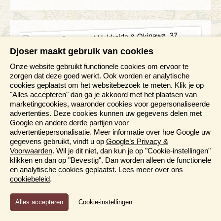
Djoser maakt gebruik van cookies
Rondreis Japan met Hokkaido &
Onze website gebruikt functionele cookies om ervoor te
zorgen dat deze goed werkt. Ook worden er analytische
Okinawa
cookies geplaatst om het websitebezoek te meten. Klik je op
37 dagen
"Alles accepteren" dan ga je akkoord met het plaatsen van
marketingcookies, waaronder cookies voor gepersonaliseerde
Japan van Noord naar Zuid
advertenties. Deze cookies kunnen uw gegevens delen met
Hokkaido, Honshu, Kyushu én Okinawa
Google en andere derde partijen voor
Bezoek o.a. Sapporo, Tokyo, Kyoto, Hiroshima en
advertentiepersonalisatie. Meer informatie over hoe Google uw
Naha
gegevens gebruikt, vindt u op
Google’s Privacy &
Verblijf aan het Toyako-meer met maaltijden
Voorwaarden
. Wil je dit niet, dan kun je op "Cookie-instellingen"
Ryokanovernachting in Takayama met maaltijden
klikken en dan op "Bevestig". Dan worden alleen de functionele
Excursies naar o.a. Nikko, Shirakawago, Naoshima
en analytische cookies geplaatst. Lees meer over ons
en Zazami
cookiebeleid
.
Bewaren
Functioneel en Analytisch
V.a. 7.395,-
Bekijk reis
Cookie-instellingen
Cookies die er voor zorgen dat de website naar behoren
functioneert en cookies waarmee wij anoniem het gebruik van
Bijkomende kosten 26,25 p.p. (o.b.v. 2 personen)