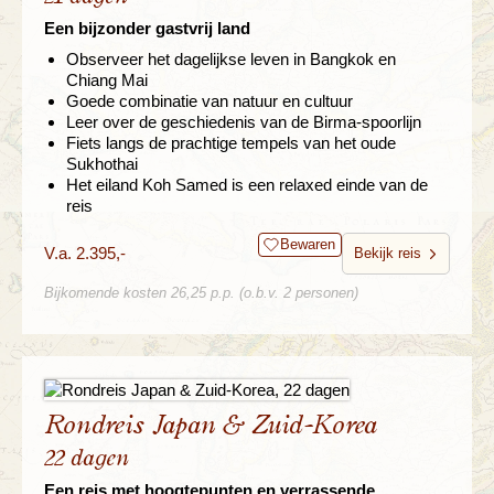
Een bijzonder gastvrij land
Observeer het dagelijkse leven in Bangkok en
Chiang Mai
Goede combinatie van natuur en cultuur
Leer over de geschiedenis van de Birma-spoorlijn
Fiets langs de prachtige tempels van het oude
Sukhothai
Het eiland Koh Samed is een relaxed einde van de
reis
Bewaren
V.a. 2.395,-
Bekijk reis
Bijkomende kosten 26,25 p.p. (o.b.v. 2 personen)
Rondreis Japan & Zuid-Korea
22 dagen
Een reis met hoogtepunten en verrassende