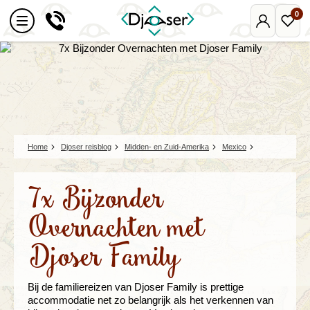
0
Mijn
Favo
Djoser
reize
Home
Djoser reisblog
Midden- en Zuid-Amerika
Mexico
7x Bijzonder
Overnachten met
Djoser Family
Bij de familiereizen van Djoser Family is prettige
accommodatie net zo belangrijk als het verkennen van