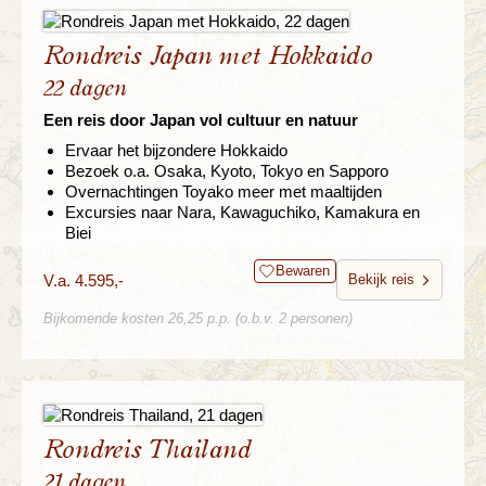
Rondreis Japan met Hokkaido
22 dagen
Een reis door Japan vol cultuur en natuur
Ervaar het bijzondere Hokkaido
Bezoek o.a. Osaka, Kyoto, Tokyo en Sapporo
Overnachtingen Toyako meer met maaltijden
Excursies naar Nara, Kawaguchiko, Kamakura en
Biei
Bewaren
V.a. 4.595,-
Bekijk reis
Bijkomende kosten 26,25 p.p. (o.b.v. 2 personen)
Rondreis Thailand
21 dagen