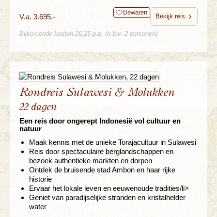
Bewaren
V.a. 3.695,-
Bekijk reis
Bijkomende kosten 26,25 p.p. (o.b.v. 2 personen)
Rondreis Sulawesi & Molukken
22 dagen
Een reis door ongerept Indonesië vol cultuur en
natuur
Maak kennis met de unieke Torajacultuur in Sulawesi
Reis door spectaculaire berglandschappen en
bezoek authentieke markten en dorpen
Ontdek de bruisende stad Ambon en haar rijke
historie
Ervaar het lokale leven en eeuwenoude tradities/li>
Geniet van paradijselijke stranden en kristalhelder
water