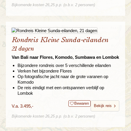
Bijkomende kosten 26,25 p.p. (o.b.v. 2 personen)
Rondreis Kleine Sunda-eilanden
21 dagen
Van Bali naar Flores, Komodo, Sumbawa en Lombok
Bijzondere rondreis over 5 verschillende eilanden
Verken het bijzondere Flores
Op fotografische jacht naar de grote varanen op
Komodo
De reis eindigt met een ontspannen verblijf op
Lombok
Bewaren
V.a. 3.495,-
Bekijk reis
Bijkomende kosten 26,25 p.p. (o.b.v. 2 personen)