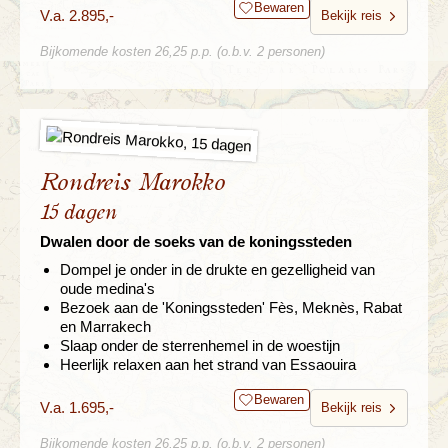
Bewaren
V.a. 2.895,-
Bekijk reis
Bijkomende kosten 26,25 p.p. (o.b.v. 2 personen)
Rondreis Marokko
15 dagen
Dwalen door de soeks van de koningssteden
Dompel je onder in de drukte en gezelligheid van
oude medina's
Bezoek aan de 'Koningssteden' Fès, Meknès, Rabat
en Marrakech
Slaap onder de sterrenhemel in de woestijn
Heerlijk relaxen aan het strand van Essaouira
Bewaren
V.a. 1.695,-
Bekijk reis
Bijkomende kosten 26,25 p.p. (o.b.v. 2 personen)