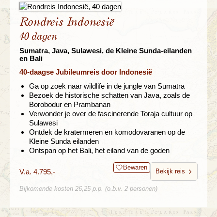
Rondreis Indonesië
40 dagen
Sumatra, Java, Sulawesi, de Kleine Sunda-eilanden
en Bali
40-daagse Jubileumreis door Indonesië
Ga op zoek naar wildlife in de jungle van Sumatra
Bezoek de historische schatten van Java, zoals de
Borobodur en Prambanan
Verwonder je over de fascinerende Toraja cultuur op
Sulawesi
Ontdek de kratermeren en komodovaranen op de
Kleine Sunda eilanden
Ontspan op het Bali, het eiland van de goden
Bewaren
V.a. 4.795,-
Bekijk reis
Bijkomende kosten 26,25 p.p. (o.b.v. 2 personen)