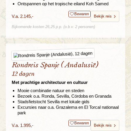
Ontspannen op het tropische eiland Koh Samed
Bewaren
V.a. 2.145,-
Bekijk reis
Bijkomende kosten 26,25 p.p. (o.b.v. 2 personen)
Rondreis Spanje (Andalusië)
12 dagen
Met prachtige architectuur en cultuur
Mooie combinatie natuur en steden
Bezoek o.a. Ronda, Sevilla, Córdoba en Granada
Stadsfietstocht Sevilla met lokale gids
Excursies naar o.a. Grazalema en El Torcal nationaal
park
Bewaren
V.a. 1.995,-
Bekijk reis