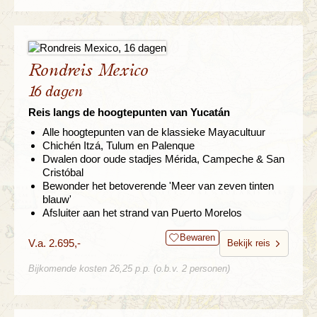
Rondreis Mexico
16 dagen
Reis langs de hoogtepunten van Yucatán
Alle hoogtepunten van de klassieke Mayacultuur
Chichén Itzá, Tulum en Palenque
Dwalen door oude stadjes Mérida, Campeche & San
Cristóbal
Bewonder het betoverende 'Meer van zeven tinten
blauw'
Afsluiter aan het strand van Puerto Morelos
Bewaren
V.a. 2.695,-
Bekijk reis
Bijkomende kosten 26,25 p.p. (o.b.v. 2 personen)