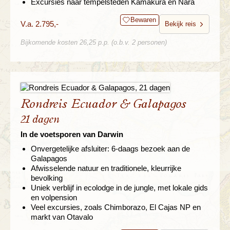
Excursies naar tempelsteden Kamakura en Nara
Bewaren
V.a. 2.795,-
Bekijk reis
Bijkomende kosten 26,25 p.p. (o.b.v. 2 personen)
Rondreis Ecuador & Galapagos
21 dagen
In de voetsporen van Darwin
Onvergetelijke afsluiter: 6-daags bezoek aan de
Galapagos
Afwisselende natuur en traditionele, kleurrijke
bevolking
Uniek verblijf in ecolodge in de jungle, met lokale gids
en volpension
Veel excursies, zoals Chimborazo, El Cajas NP en
markt van Otavalo