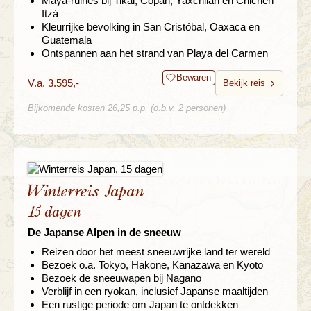
Maya-ruines bij Tikal, Copan, Yaxchilán en Chichen
Itzá
Kleurrijke bevolking in San Cristóbal, Oaxaca en
Guatemala
Ontspannen aan het strand van Playa del Carmen
Bewaren
V.a. 3.595,-
Bekijk reis
Bijkomende kosten 26,25 p.p. (o.b.v. 2 personen)
Winterreis Japan
15 dagen
De Japanse Alpen in de sneeuw
Reizen door het meest sneeuwrijke land ter wereld
Bezoek o.a. Tokyo, Hakone, Kanazawa en Kyoto
Bezoek de sneeuwapen bij Nagano
Verblijf in een ryokan, inclusief Japanse maaltijden
Een rustige periode om Japan te ontdekken