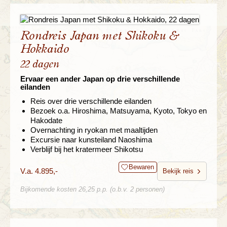
Rondreis Japan met Shikoku &
Hokkaido
22 dagen
Ervaar een ander Japan op drie verschillende
eilanden
Reis over drie verschillende eilanden
Bezoek o.a. Hiroshima, Matsuyama, Kyoto, Tokyo en
Hakodate
Overnachting in ryokan met maaltijden
Excursie naar kunsteiland Naoshima
Verblijf bij het kratermeer Shikotsu
Bewaren
V.a. 4.895,-
Bekijk reis
Bijkomende kosten 26,25 p.p. (o.b.v. 2 personen)