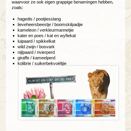
waarvoor ze ook eigen grappige benamingen hebben,
zoals:
hagedis / pootjiesslang
lieveheersbeestje / boomskilpadjie
kameleon / verkleurmannetjie
kater en poes / kat en wyfiekat
luipaard / spikkelkat
wild zwijn / bosvark
nijlpaard / rivierperd
giraffe / kameelperd
kolibrie / suikerbekvoëltjie