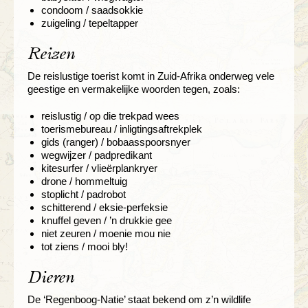
condoom / saadsokkie
zuigeling / tepeltapper
Reizen
De reislustige toerist komt in Zuid-Afrika onderweg vele
geestige en vermakelijke woorden tegen, zoals:
reislustig / op die trekpad wees
toerismebureau / inligtingsaftrekplek
gids (ranger) / bobaasspoorsnyer
wegwijzer / padpredikant
kitesurfer / vlieërplankryer
drone / hommeltuig
stoplicht / padrobot
schitterend / eksie-perfeksie
knuffel geven / ’n drukkie gee
niet zeuren / moenie mou nie
tot ziens / mooi bly!
Dieren
De ‘Regenboog-Natie’ staat bekend om z’n wildlife