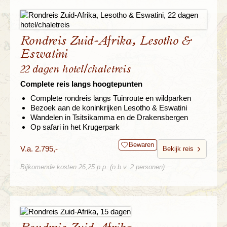
Rondreis Zuid-Afrika, Lesotho &
Eswatini
22 dagen hotel/chaletreis
Complete reis langs hoogtepunten
Complete rondreis langs Tuinroute en wildparken
Bezoek aan de koninkrijken Lesotho & Eswatini
Wandelen in Tsitsikamma en de Drakensbergen
Op safari in het Krugerpark
Bewaren
V.a. 2.795,-
Bekijk reis
Bijkomende kosten 26,25 p.p. (o.b.v. 2 personen)