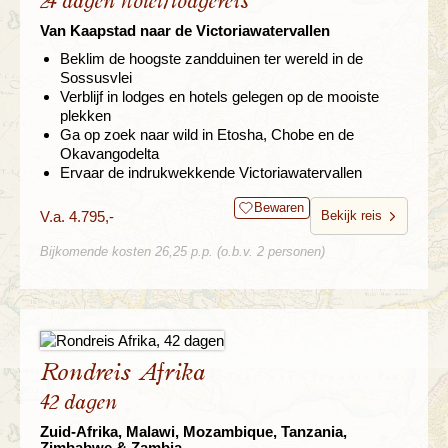
24 dagen hotel/lodgereis
Van Kaapstad naar de Victoriawatervallen
Beklim de hoogste zandduinen ter wereld in de
Sossusvlei
Verblijf in lodges en hotels gelegen op de mooiste
plekken
Ga op zoek naar wild in Etosha, Chobe en de
Okavangodelta
Ervaar de indrukwekkende Victoriawatervallen
Bewaren
V.a. 4.795,-
Bekijk reis
Bijkomende kosten 26,25 p.p. (o.b.v. 2 personen)
Rondreis Afrika
42 dagen
Zuid-Afrika, Malawi, Mozambique, Tanzania,
Zimbabwe & Zambia