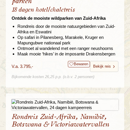
parken
18 dagen hotel/chaletreis
Ontdek de mooiste wildparken van Zuid-Afrika
Rondreis door de mooiste natuurgebieden van Zuid-
Afrika en Eswatini
Op safari in Pilanesberg, Marakele, Kruger en
Mapungubwe nationaal park
Ontmoet al wandelend met een ranger neushoorns
Maak mooie ‘hikes’ in de imposante Drakensbergen
Bewaren
V.a. 3.795,-
Bekijk reis
Bijkomende kosten 26,25 p.p. (o.b.v. 2 personen)
Rondreis Zuid-Afrika, Namibië,
Botswana & Victoriawatervallen