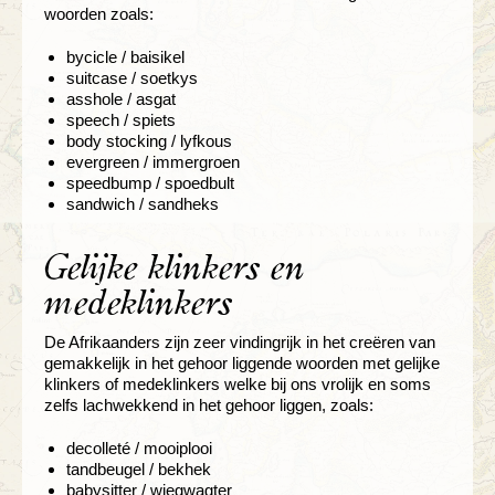
woorden zoals:
bycicle / baisikel
suitcase / soetkys
asshole / asgat
speech / spiets
body stocking / lyfkous
evergreen / immergroen
speedbump / spoedbult
sandwich / sandheks
Gelijke klinkers en
medeklinkers
De Afrikaanders zijn zeer vindingrijk in het creëren van
gemakkelijk in het gehoor liggende woorden met gelijke
klinkers of medeklinkers welke bij ons vrolijk en soms
zelfs lachwekkend in het gehoor liggen, zoals:
decolleté / mooiplooi
tandbeugel / bekhek
babysitter / wiegwagter