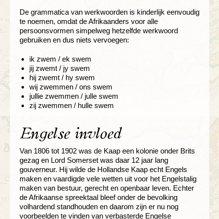
De grammatica van werkwoorden is kinderlijk eenvoudig
te noemen, omdat de Afrikaanders voor alle
persoonsvormen simpelweg hetzelfde werkwoord
gebruiken en dus niets vervoegen:
ik zwem / ek swem
jij zwemt / jy swem
hij zwemt / hy swem
wij zwemmen / ons swem
jullie zwemmen / julle swem
zij zwemmen / hulle swem
Engelse invloed
Van 1806 tot 1902 was de Kaap een kolonie onder Brits
gezag en Lord Somerset was daar 12 jaar lang
gouverneur. Hij wilde de Hollandse Kaap echt Engels
maken en vaardigde vele wetten uit voor het Engelstalig
maken van bestuur, gerecht en openbaar leven. Echter
de Afrikaanse spreektaal bleef onder de bevolking
volhardend standhouden en daarom zijn er nu nog
voorbeelden te vinden van verbasterde Engelse