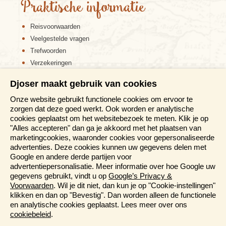
Praktische informatie
Reisvoorwaarden
Veelgestelde vragen
Trefwoorden
Verzekeringen
Sitemap
Djoser maakt gebruik van cookies
Disclaimer
Onze website gebruikt functionele cookies om ervoor te
Cookiebeleid
zorgen dat deze goed werkt. Ook worden er analytische
Privacy verklaring
cookies geplaatst om het websitebezoek te meten. Klik je op
Reis en boek met Djoser zekerheid
"Alles accepteren" dan ga je akkoord met het plaatsen van
marketingcookies, waaronder cookies voor gepersonaliseerde
Meer weten?
advertenties. Deze cookies kunnen uw gegevens delen met
Google en andere derde partijen voor
advertentiepersonalisatie. Meer informatie over hoe Google uw
Brochure aanvragen
gegevens gebruikt, vindt u op
Google’s Privacy &
Presentaties en Informatiedagen
Voorwaarden
. Wil je dit niet, dan kun je op "Cookie-instellingen"
Magazine
klikken en dan op "Bevestig". Dan worden alleen de functionele
Aanmelden nieuwsbrief
en analytische cookies geplaatst. Lees meer over ons
cookiebeleid
.