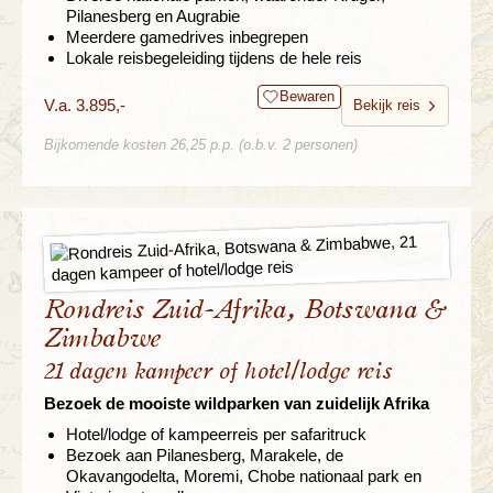
Pilanesberg en Augrabie
Meerdere gamedrives inbegrepen
Lokale reisbegeleiding tijdens de hele reis
Bewaren
V.a. 3.895,-
Bekijk reis
Bijkomende kosten 26,25 p.p. (o.b.v. 2 personen)
Rondreis Zuid-Afrika, Botswana &
Zimbabwe
21 dagen kampeer of hotel/lodge reis
Bezoek de mooiste wildparken van zuidelijk Afrika
Hotel/lodge of kampeerreis per safaritruck
Bezoek aan Pilanesberg, Marakele, de
Okavangodelta, Moremi, Chobe nationaal park en