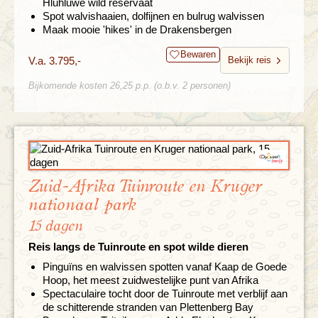
Hluhluwe wild reservaat
Spot walvishaaien, dolfijnen en bulrug walvissen
Maak mooie 'hikes' in de Drakensbergen
Bewaren
V.a. 3.795,-
Bekijk reis
Bijkomende kosten 26,25 p.p. (o.b.v. 2 personen)
Zuid-Afrika Tuinroute en Kruger
nationaal park
15 dagen
Reis langs de Tuinroute en spot wilde dieren
Pinguïns en walvissen spotten vanaf Kaap de Goede
Hoop, het meest zuidwestelijke punt van Afrika
Spectaculaire tocht door de Tuinroute met verblijf aan
de schitterende stranden van Plettenberg Bay