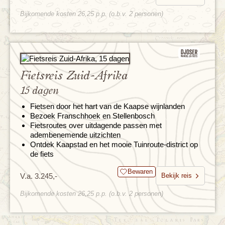
Bijkomende kosten 26,25 p.p. (o.b.v. 2 personen)
Fietsreis Zuid-Afrika
15 dagen
Fietsen door het hart van de Kaapse wijnlanden
Bezoek Franschhoek en Stellenbosch
Fietsroutes over uitdagende passen met
adembenemende uitzichten
Ontdek Kaapstad en het mooie Tuinroute-district op
de fiets
Bewaren
V.a. 3.245,-
Bekijk reis
Bijkomende kosten 26,25 p.p. (o.b.v. 2 personen)