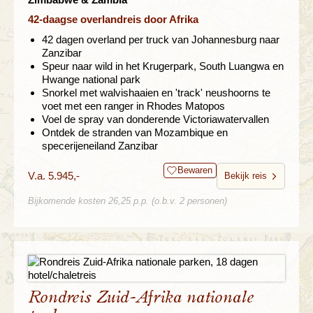
42-daagse overlandreis door Afrika
42 dagen overland per truck van Johannesburg naar
Zanzibar
Speur naar wild in het Krugerpark, South Luangwa en
Hwange national park
Snorkel met walvishaaien en 'track' neushoorns te
voet met een ranger in Rhodes Matopos
Voel de spray van donderende Victoriawatervallen
Ontdek de stranden van Mozambique en
specerijeneiland Zanzibar
Bewaren
V.a. 5.945,-
Bekijk reis
Bijkomende kosten 26,25 p.p. (o.b.v. 2 personen)
Rondreis Zuid-Afrika nationale