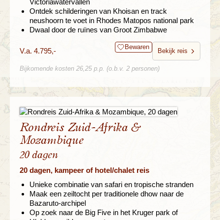
Victoriawatervallen
Ontdek schilderingen van Khoisan en track
neushoorn te voet in Rhodes Matopos national park
Dwaal door de ruïnes van Groot Zimbabwe
Bewaren
V.a. 4.795,-
Bekijk reis
Bijkomende kosten 26,25 p.p. (o.b.v. 2 personen)
Rondreis Zuid-Afrika &
Mozambique
20 dagen
20 dagen, kampeer of hotel/chalet reis
Unieke combinatie van safari en tropische stranden
Maak een zeiltocht per traditionele dhow naar de
Bazaruto-archipel
Op zoek naar de Big Five in het Kruger park of