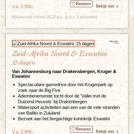
Bewaren
V.a. 2.995,-
Bekijk reis
Bijkomende kosten 26,25 p.p. (o.b.v. 2 personen)
Zuid-Afrika Noord & Eswatini
15 dagen
Van Johannesburg naar Drakensbergen, Kruger &
Eswatini
Spectaculaire gamedrive door het Krugerpark op
zoek naar de Big Five
Adembenemende tocht door de 'Vallei met de
Duizend Heuvels' bij Drakenbergen
Watersport activiteiten aan een van de vele stranden
van Ballito in Zululand
Bezoek aan het bergachtige koninkrijk Eswatini
Bewaren
V.a. 2.995,-
Bekijk reis