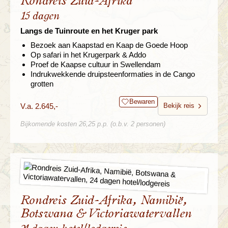
Rondreis Zuid-Afrika
15 dagen
Langs de Tuinroute en het Kruger park
Bezoek aan Kaapstad en Kaap de Goede Hoop
Op safari in het Krugerpark & Addo
Proef de Kaapse cultuur in Swellendam
Indrukwekkende druipsteenformaties in de Cango
grotten
Bewaren
V.a. 2.645,-
Bekijk reis
Bijkomende kosten 26,25 p.p. (o.b.v. 2 personen)
Rondreis Zuid-Afrika, Namibië,
Botswana & Victoriawatervallen