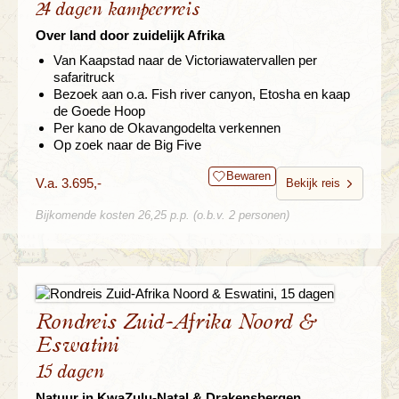
24 dagen kampeerreis
Over land door zuidelijk Afrika
Van Kaapstad naar de Victoriawatervallen per
safaritruck
Bezoek aan o.a. Fish river canyon, Etosha en kaap
de Goede Hoop
Per kano de Okavangodelta verkennen
Op zoek naar de Big Five
Bewaren
V.a. 3.695,-
Bekijk reis
Bijkomende kosten 26,25 p.p. (o.b.v. 2 personen)
Rondreis Zuid-Afrika Noord &
Eswatini
15 dagen
Natuur in KwaZulu-Natal & Drakensbergen