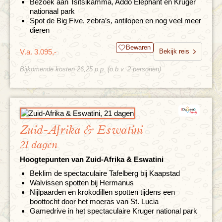
Bezoek aan Tsitsikamma, Addo Elephant en Kruger
nationaal park
Spot de Big Five, zebra’s, antilopen en nog veel meer
dieren
Bewaren
V.a. 3.095,-
Bekijk reis
Bijkomende kosten 26,25 p.p. (o.b.v. 2 personen)
Zuid-Afrika & Eswatini
21 dagen
Hoogtepunten van Zuid-Afrika & Eswatini
Beklim de spectaculaire Tafelberg bij Kaapstad
Walvissen spotten bij Hermanus
Nijlpaarden en krokodillen spotten tijdens een
boottocht door het moeras van St. Lucia
Gamedrive in het spectaculaire Kruger national park