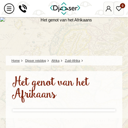
0
Mijn
Favo
Djoser
reize
Home
Djoser reisblog
Afrika
Zuid-Afrika
Het genot van het
Afrikaans