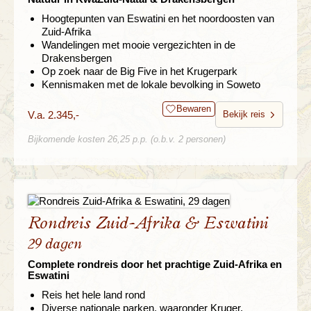
Hoogtepunten van Eswatini en het noordoosten van
Zuid-Afrika
Wandelingen met mooie vergezichten in de
Drakensbergen
Op zoek naar de Big Five in het Krugerpark
Kennismaken met de lokale bevolking in Soweto
Bewaren
V.a. 2.345,-
Bekijk reis
Bijkomende kosten 26,25 p.p. (o.b.v. 2 personen)
Rondreis Zuid-Afrika & Eswatini
29 dagen
Complete rondreis door het prachtige Zuid-Afrika en
Eswatini
Reis het hele land rond
Diverse nationale parken, waaronder Kruger,