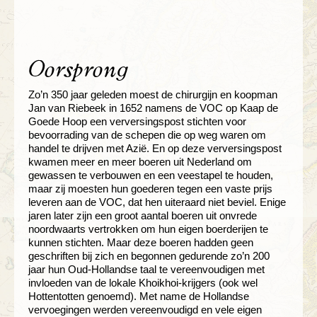
Oorsprong
Zo’n 350 jaar geleden moest de chirurgijn en koopman
Jan van Riebeek in 1652 namens de VOC op Kaap de
Goede Hoop een verversingspost stichten voor
bevoorrading van de schepen die op weg waren om
handel te drijven met Azië. En op deze verversingspost
kwamen meer en meer boeren uit Nederland om
gewassen te verbouwen en een veestapel te houden,
maar zij moesten hun goederen tegen een vaste prijs
leveren aan de VOC, dat hen uiteraard niet beviel. Enige
jaren later zijn een groot aantal boeren uit onvrede
noordwaarts vertrokken om hun eigen boerderijen te
kunnen stichten. Maar deze boeren hadden geen
geschriften bij zich en begonnen gedurende zo’n 200
jaar hun Oud-Hollandse taal te vereenvoudigen met
invloeden van de lokale Khoikhoi-krijgers (ook wel
Hottentotten genoemd). Met name de Hollandse
vervoegingen werden vereenvoudigd en vele eigen