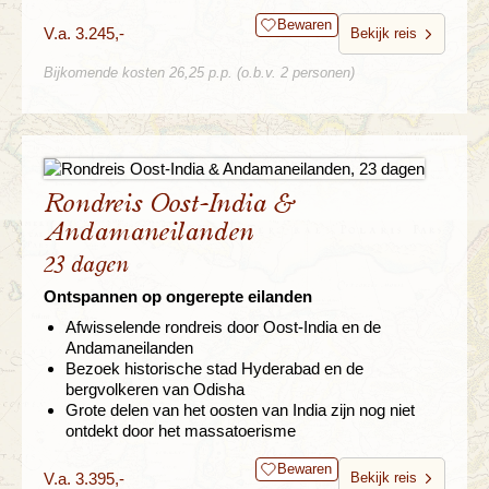
Bewaren
V.a. 3.245,-
Bekijk reis
Bijkomende kosten 26,25 p.p. (o.b.v. 2 personen)
Rondreis Oost-India &
Andamaneilanden
23 dagen
Ontspannen op ongerepte eilanden
Afwisselende rondreis door Oost-India en de
Andamaneilanden
Bezoek historische stad Hyderabad en de
bergvolkeren van Odisha
Grote delen van het oosten van India zijn nog niet
ontdekt door het massatoerisme
Bewaren
V.a. 3.395,-
Bekijk reis