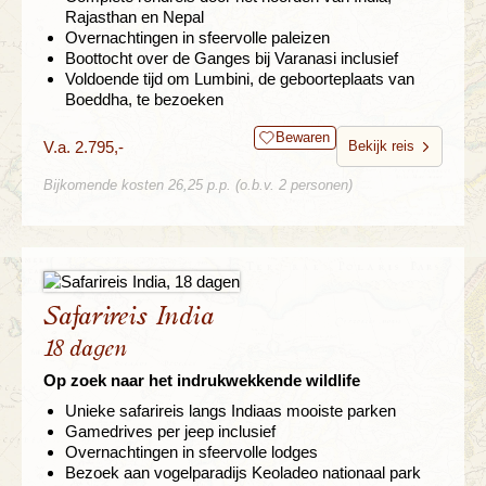
Rajasthan en Nepal
Overnachtingen in sfeervolle paleizen
Boottocht over de Ganges bij Varanasi inclusief
Voldoende tijd om Lumbini, de geboorteplaats van
Boeddha, te bezoeken
Bewaren
V.a. 2.795,-
Bekijk reis
Bijkomende kosten 26,25 p.p. (o.b.v. 2 personen)
Safarireis India
18 dagen
Op zoek naar het indrukwekkende wildlife
Unieke safarireis langs Indiaas mooiste parken
Gamedrives per jeep inclusief
Overnachtingen in sfeervolle lodges
Bezoek aan vogelparadijs Keoladeo nationaal park