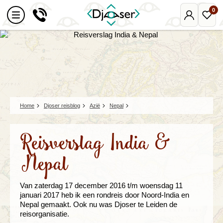
0
Mijn
Favo
Djoser
reize
Home
Djoser reisblog
Azië
Nepal
Reisverslag India &
Nepal
Van zaterdag 17 december 2016 t/m woensdag 11
januari 2017 heb ik een rondreis door Noord-India en
Nepal gemaakt. Ook nu was Djoser te Leiden de
reisorganisatie.