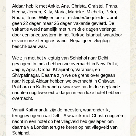
Aldaar heb ik met Ankie, Ans, Christa, Christel, Frans,
Henny, Jeroen, Kitty, Maria, Marieke, Michella, Petra,
Ruurd, Trins, Willy en onze reisleider/begeleider Jorrit
geen 22 dagen maar 26 dagen vakantie gevierd. De
vakantie werd namelijk met ruim drie dagen verlengd
door een sneeuwstorm in het Turkse Istanbul, waardoor
er voor onze terugreis vanuit Nepal geen vliegtuig
beschikbaar was.
We zijn met het vliegtuig van Schiphol naar Delhi
gevlogen. In India hebben we overnacht in New Delhi,
Jaipur, Agra, Orcha, Khajuraho, Varanasi, en
Shivpatinagar. Daarna zijn we de grens over gegaan
naar Nepal. Aldaar hebben we overnacht in Chitwan,
Pokhara en Kathmandu alwaar we na de drie geplande
nachten nog twee extra dagen in een luxe hotel hebben
overnacht.
Vanuit Kathmandu zijn de meesten, waaronder ik,
teruggevlogen naar Delhi. Alwaar ik met Christa nog één
nacht in een hotel op het vliegveld heb geslapen om
daarna via Londen terug te keren op het vliegveld van
Schiphol.