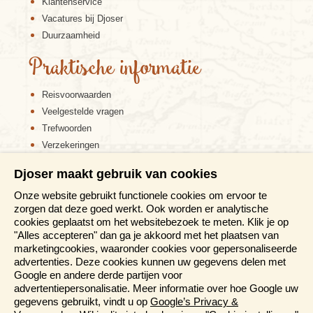
Klantenservice
Vacatures bij Djoser
Duurzaamheid
Praktische informatie
Reisvoorwaarden
Veelgestelde vragen
Trefwoorden
Verzekeringen
Sitemap
Djoser maakt gebruik van cookies
Disclaimer
Onze website gebruikt functionele cookies om ervoor te
Cookiebeleid
zorgen dat deze goed werkt. Ook worden er analytische
Privacy verklaring
cookies geplaatst om het websitebezoek te meten. Klik je op
Reis en boek met Djoser zekerheid
"Alles accepteren" dan ga je akkoord met het plaatsen van
marketingcookies, waaronder cookies voor gepersonaliseerde
Meer weten?
advertenties. Deze cookies kunnen uw gegevens delen met
Google en andere derde partijen voor
advertentiepersonalisatie. Meer informatie over hoe Google uw
Brochure aanvragen
gegevens gebruikt, vindt u op
Google’s Privacy &
Presentaties en Informatiedagen