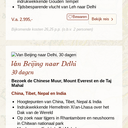
indrukwekkende Gouden Tempel
Tijdsbesparende vlucht van Leh naar Delhi
Bewaren
V.a. 2.995,-
Bekijk reis
Bijkomende kosten 26,25 p.p. (o.b.v. 2 personen)
Van Beijing naar Delhi
30 dagen
Bezoek de Chinese Muur, Mount Everest en de Taj
Mahal
China, Tibet, Nepal en India
Hoogtepunten van China, Tibet, Nepal & India
Indrukwekkende Hemeltrein Xi'an-Lhasa over het
Dak van de Wereld
Op zoek naar tijgers in Rhantambore en neushoorns
in Chitwan nationaal park