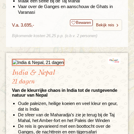
Maak een selfie bij de Taj Mahal
Vaar over de Ganges en aanschouw de Ghats in
Varanasi
Bewaren
V.a. 3.695,-
Bekijk reis
Bijkomende kosten 26,25 p.p. (o.b.v. 2 personen)
India & Nepal
21 dagen
Van de kleurrijke chaos in India tot de rustgevende
natuur van Nepal
Oude paleizen, heilige koeien en veel kleur en geur,
dat is India
De sfeer van de Maharadja’s zie je terug bij de Taj
Mahal, het Amber-fort en het Paleis der Winden
De reis is gevarieerd met een boottocht over de
Ganges, de nachttrein en een tijgersafari