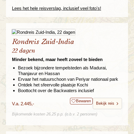
Lees het hele reisverslag, inclusief veel foto's!
Rondreis Zuid-India
22 dagen
Minder bekend, maar heeft zoveel te bieden
Bezoek bijzondere tempelsteden als Madurai,
Thanjavur en Hassan
Ervaar het natuurschoon van Periyar nationaal park
Ontdek het sfeervolle plaatsje Kochi
Boottocht over de Backwaters inclusief
Bewaren
V.a. 2.445,-
Bekijk reis
Bijkomende kosten 26,25 p.p. (o.b.v. 2 personen)