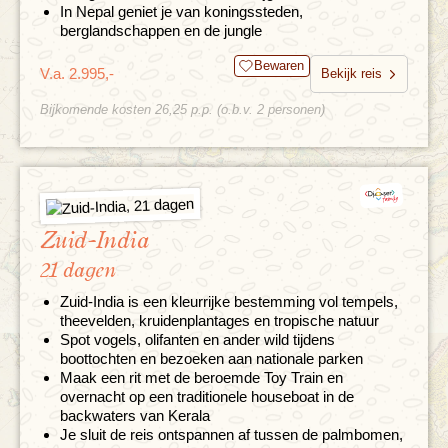
In Nepal geniet je van koningssteden,
berglandschappen en de jungle
Bewaren
V.a. 2.995,-
Bekijk reis
Bijkomende kosten 26,25 p.p. (o.b.v. 2 personen)
Zuid-India
21 dagen
Zuid-India is een kleurrijke bestemming vol tempels,
theevelden, kruidenplantages en tropische natuur
Spot vogels, olifanten en ander wild tijdens
boottochten en bezoeken aan nationale parken
Maak een rit met de beroemde Toy Train en
overnacht op een traditionele houseboat in de
backwaters van Kerala
Je sluit de reis ontspannen af tussen de palmbomen,