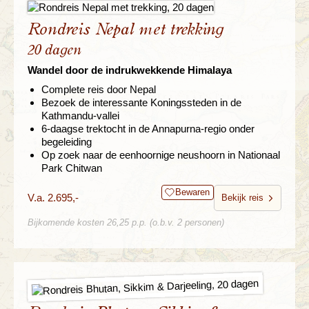
Rondreis Nepal met trekking
20 dagen
Wandel door de indrukwekkende Himalaya
Complete reis door Nepal
Bezoek de interessante Koningssteden in de
Kathmandu-vallei
6-daagse trektocht in de Annapurna-regio onder
begeleiding
Op zoek naar de eenhoornige neushoorn in Nationaal
Park Chitwan
Bewaren
V.a. 2.695,-
Bekijk reis
Bijkomende kosten 26,25 p.p. (o.b.v. 2 personen)