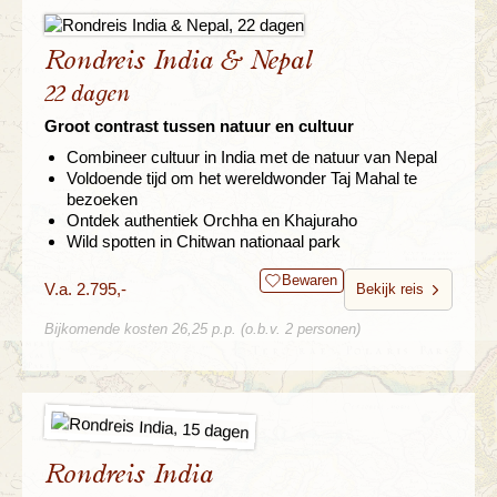
Rondreis India & Nepal
22 dagen
Groot contrast tussen natuur en cultuur
Combineer cultuur in India met de natuur van Nepal
Voldoende tijd om het wereldwonder Taj Mahal te
bezoeken
Ontdek authentiek Orchha en Khajuraho
Wild spotten in Chitwan nationaal park
Bewaren
V.a. 2.795,-
Bekijk reis
Bijkomende kosten 26,25 p.p. (o.b.v. 2 personen)
Rondreis India