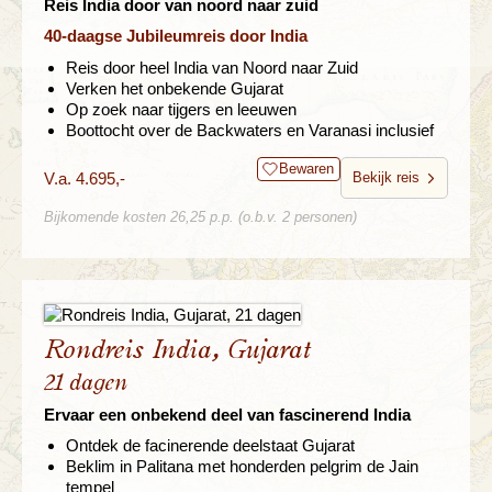
Reis India door van noord naar zuid
40-daagse Jubileumreis door India
Reis door heel India van Noord naar Zuid
Verken het onbekende Gujarat
Op zoek naar tijgers en leeuwen
Boottocht over de Backwaters en Varanasi inclusief
Bewaren
V.a. 4.695,-
Bekijk reis
Bijkomende kosten 26,25 p.p. (o.b.v. 2 personen)
Rondreis India, Gujarat
21 dagen
Ervaar een onbekend deel van fascinerend India
Ontdek de facinerende deelstaat Gujarat
Beklim in Palitana met honderden pelgrim de Jain
tempel