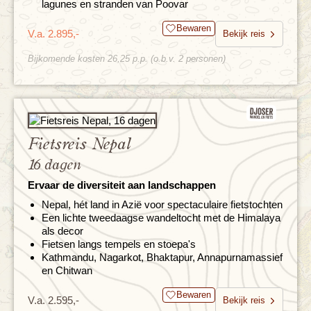
lagunes en stranden van Poovar
Bewaren
V.a. 2.895,-
Bekijk reis
Bijkomende kosten 26,25 p.p. (o.b.v. 2 personen)
Fietsreis Nepal
16 dagen
Ervaar de diversiteit aan landschappen
Nepal, hét land in Azië voor spectaculaire fietstochten
Een lichte tweedaagse wandeltocht met de Himalaya
als decor
Fietsen langs tempels en stoepa's
Kathmandu, Nagarkot, Bhaktapur, Annapurnamassief
en Chitwan
Bewaren
V.a. 2.595,-
Bekijk reis