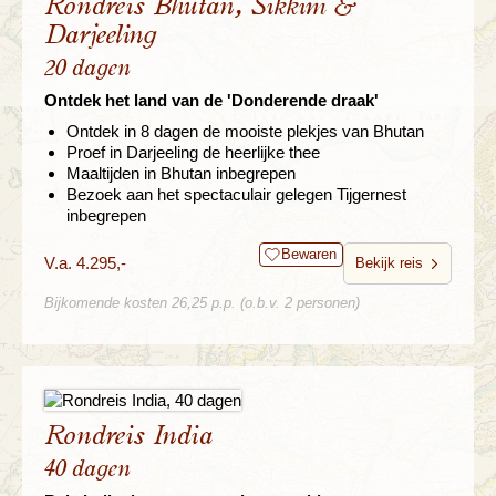
Rondreis Bhutan, Sikkim &
Darjeeling
20 dagen
Ontdek het land van de 'Donderende draak'
Ontdek in 8 dagen de mooiste plekjes van Bhutan
Proef in Darjeeling de heerlijke thee
Maaltijden in Bhutan inbegrepen
Bezoek aan het spectaculair gelegen Tijgernest
inbegrepen
Bewaren
V.a. 4.295,-
Bekijk reis
Bijkomende kosten 26,25 p.p. (o.b.v. 2 personen)
Rondreis India
40 dagen