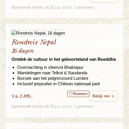
Bijkomende kosten 26,25 p.p. (o.b.v. 2 personen)
Rondreis Nepal
16 dagen
Ontdek de cultuur in het geboorteland van Boeddha
Overnachting in sfeervol Bhaktapur
Wandelingen naar Telkot & Naudanda
Bezoek aan het pelgrimsoord Lumbini
Inclusief jeepsafari in Chitwan nationaal park
Bewaren
V.a. 2.495,-
Bekijk reis
Bijkomende kosten 26,25 p.p. (o.b.v. 2 personen)