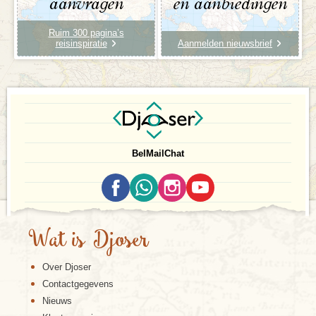
aanvragen
en aanbiedingen
Ruim 300 pagina’s
reisinspiratie
Aanmelden nieuwsbrief
Bel
Mail
Chat
Wat is Djoser
Over Djoser
Contactgegevens
Nieuws