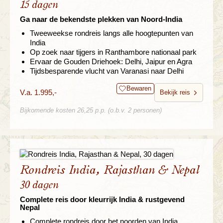
15 dagen
Ga naar de bekendste plekken van Noord-India
Tweeweekse rondreis langs alle hoogtepunten van
India
Op zoek naar tijgers in Ranthambore nationaal park
Ervaar de Gouden Driehoek: Delhi, Jaipur en Agra
Tijdsbesparende vlucht van Varanasi naar Delhi
Bewaren
V.a. 1.995,-
Bekijk reis
Bijkomende kosten 26,25 p.p. (o.b.v. 2 personen)
Rondreis India, Rajasthan & Nepal
30 dagen
Complete reis door kleurrijk India & rustgevend
Nepal
Complete rondreis door het noorden van India,