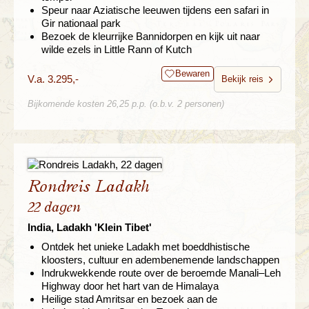
Speur naar Aziatische leeuwen tijdens een safari in
Gir nationaal park
Bezoek de kleurrijke Bannidorpen en kijk uit naar
wilde ezels in Little Rann of Kutch
Bewaren
V.a. 3.295,-
Bekijk reis
Bijkomende kosten 26,25 p.p. (o.b.v. 2 personen)
Rondreis Ladakh
22 dagen
India, Ladakh 'Klein Tibet'
Ontdek het unieke Ladakh met boeddhistische
kloosters, cultuur en adembenemende landschappen
Indrukwekkende route over de beroemde Manali–Leh
Highway door het hart van de Himalaya
Heilige stad Amritsar en bezoek aan de