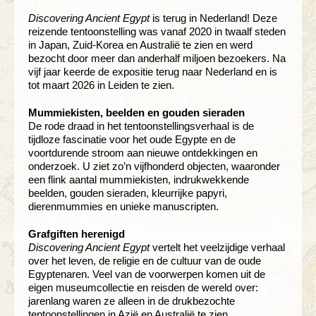
Discovering Ancient Egypt
is terug in Nederland! Deze
reizende tentoonstelling was vanaf 2020 in twaalf steden
in Japan, Zuid-Korea en Australië te zien en werd
bezocht door meer dan anderhalf miljoen bezoekers. Na
vijf jaar keerde de expositie terug naar Nederland en is
tot maart 2026 in Leiden te zien.
Mummiekisten, beelden en gouden sieraden
De rode draad in het tentoonstellingsverhaal is de
tijdloze fascinatie voor het oude Egypte en de
voortdurende stroom aan nieuwe ontdekkingen en
onderzoek. U ziet zo’n vijfhonderd objecten, waaronder
een flink aantal mummiekisten, indrukwekkende
beelden, gouden sieraden, kleurrijke papyri,
dierenmummies en unieke manuscripten.
Grafgiften herenigd
Discovering Ancient Egypt
vertelt het veelzijdige verhaal
over het leven, de religie en de cultuur van de oude
Egyptenaren. Veel van de voorwerpen komen uit de
eigen museumcollectie en reisden de wereld over:
jarenlang waren ze alleen in de drukbezochte
tentoonstellingen in Azië en Australië te zien.