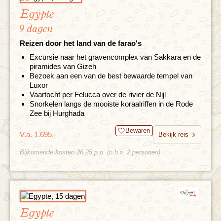
Egypte
9 dagen
Reizen door het land van de farao's
Excursie naar het gravencomplex van Sakkara en de
piramides van Gizeh
Bezoek aan een van de best bewaarde tempel van
Luxor
Vaartocht per Felucca over de rivier de Nijl
Snorkelen langs de mooiste koraalriffen in de Rode
Zee bij Hurghada
Bewaren
V.a. 1.695,-
Bekijk reis
Bijkomende kosten 26,25 p.p. (o.b.v. 2 personen)
Egypte