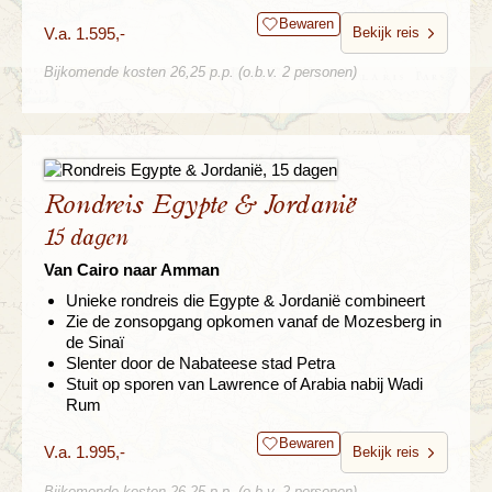
Bewaren
V.a. 1.595,-
Bekijk reis
Bijkomende kosten 26,25 p.p. (o.b.v. 2 personen)
Rondreis Egypte & Jordanië
15 dagen
Van Cairo naar Amman
Unieke rondreis die Egypte & Jordanië combineert
Zie de zonsopgang opkomen vanaf de Mozesberg in
de Sinaï
Slenter door de Nabateese stad Petra
Stuit op sporen van Lawrence of Arabia nabij Wadi
Rum
Bewaren
V.a. 1.995,-
Bekijk reis
Bijkomende kosten 26,25 p.p. (o.b.v. 2 personen)