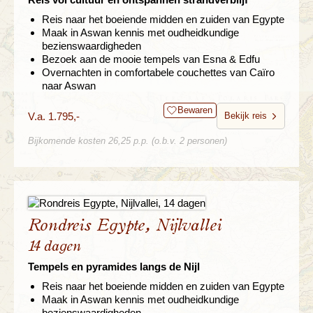
Reis naar het boeiende midden en zuiden van Egypte
Maak in Aswan kennis met oudheidkundige
bezienswaardigheden
Bezoek aan de mooie tempels van Esna & Edfu
Overnachten in comfortabele couchettes van Caïro
naar Aswan
Bewaren
V.a. 1.795,-
Bekijk reis
Bijkomende kosten 26,25 p.p. (o.b.v. 2 personen)
Rondreis Egypte, Nijlvallei
14 dagen
Tempels en pyramides langs de Nijl
Reis naar het boeiende midden en zuiden van Egypte
Maak in Aswan kennis met oudheidkundige
bezienswaardigheden