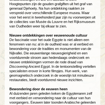
Hoogtepunten zijn de gouden grafgiften uit het graf van
generaal Djehoety. Na hun ontdekking raakten ze
verspreid over verschillende Europese musea. Maar
voor het eerst in tweehonderd jaar zijn nu voorwerpen uit
de collecties van Musée du Louvre en het Rijksmuseum
van Oudheden weer bij elkaar te zien.
Nieuwe ontdekkingen over eeuwenoude cultuur
De fascinatie voor het oude Egypte is niet alleen een
fenomeen van nu: al in de oudheid was er al eerbied en
bewondering voor de tradities en monumenten van de
Nijlvallei. Die eeuwenlange nieuwsgierigheid en een
voortdurende stroom aan hedendaags onderzoek en
nieuwe ontdekkingen vormen de rode draad van
Discovering Ancient Egypt
. In de tentoonstelling vertellen
specialisten erover in korte filmpjes. Hun werk, van
geomagnetisch onderzoek in de woestijn tot minutieuze
restauraties, biedt voortdurend nieuwe inzichten.
Bewondering door de eeuwen heen
Al duizenden jaren geleden keken de Egyptenaren zelf
met eerbied en verwondering naar de cultuur van hun
voorgangers. Eeuwen later toonden Arabische geleerden