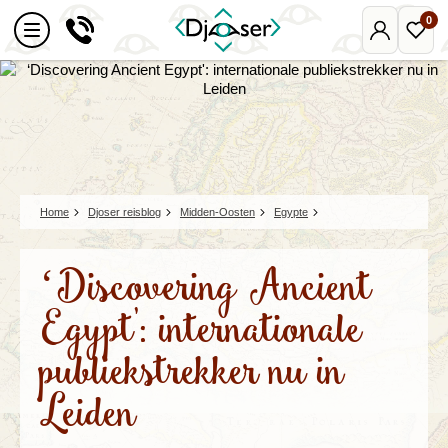
0
Mijn
Favo
Djoser
reize
Home
Djoser reisblog
Midden-Oosten
Egypte
‘Discovering Ancient
Egypt': internationale
publiekstrekker nu in
Leiden