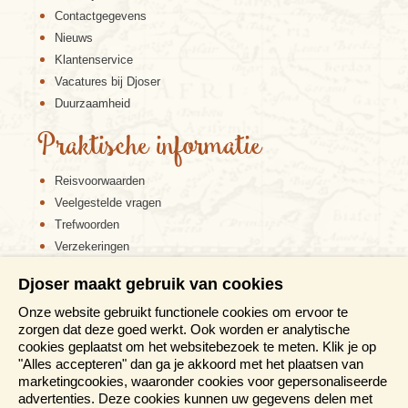
Contactgegevens
Nieuws
Klantenservice
Vacatures bij Djoser
Duurzaamheid
Praktische informatie
Reisvoorwaarden
Veelgestelde vragen
Trefwoorden
Verzekeringen
Sitemap
Djoser maakt gebruik van cookies
Disclaimer
Onze website gebruikt functionele cookies om ervoor te
Cookiebeleid
zorgen dat deze goed werkt. Ook worden er analytische
Privacy verklaring
cookies geplaatst om het websitebezoek te meten. Klik je op
Reis en boek met Djoser zekerheid
"Alles accepteren" dan ga je akkoord met het plaatsen van
marketingcookies, waaronder cookies voor gepersonaliseerde
Meer weten?
advertenties. Deze cookies kunnen uw gegevens delen met