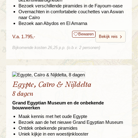
Bezoek verschillende piramides in de Fayoum-oase
Overnachten in comfortabele couchettes van Aswan
naar Caïro
Bezoek aan Abydos en El Amarna
Bewaren
V.a. 1.795,-
Bekijk reis
Bijkomende kosten 26,25 p.p. (o.b.v. 2 personen)
Egypte, Caïro & Nijldelta
8 dagen
Grand Egyptian Museum en de onbekende
bouwwerken
Maak kennis met het oude Egypte
Bezoek aan de het nieuwe Grand Egyptian Museum
Ontdek onbekende piramides
Uniek kijkje in een woestijnklooster