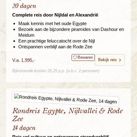
20 dagen
Complete reis door Nijldal en Alexandrië
Maak kennis met het oude Egypte
Bezoek aan de bijzondere piramides van Dashour en
Meidum
Een prachtige feluccatocht over de Nijl
Ontspannen verblijf aan de Rode Zee
Bewaren
V.a. 1.995,-
Bekijk reis
Bijkomende kosten 26,25 p.p. (o.b.v. 2 personen)
Rondreis Egypte, Nijlvallei & Rode
Zee
14 dagen
Reis vol cultuur en ontspannen strandverblijf