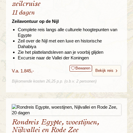
zeilcruise
11 dagen
Zeilavontuur op de Nijl
Complete reis langs alle culturele hoogtepunten van
Egypte
Zeil over de Nijl met een luxe en historische
Dahabiya
Zie het plattelandsleven aan je voorbij glijden
Excursie naar de Vallei der Koningen
Bewaren
V.a. 1.845,-
Bekijk reis
Bijkomende kosten 26,25 p.p. (o.b.v. 2 personen)
Rondreis Egypte, woestijnen,
Nijlvallei en Rode Zee