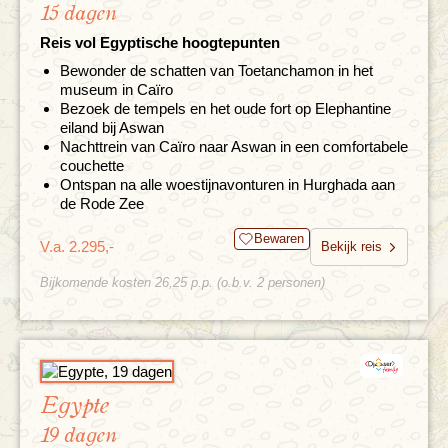
15 dagen
Reis vol Egyptische hoogtepunten
Bewonder de schatten van Toetanchamon in het
museum in Caïro
Bezoek de tempels en het oude fort op Elephantine
eiland bij Aswan
Nachttrein van Caïro naar Aswan in een comfortabele
couchette
Ontspan na alle woestijnavonturen in Hurghada aan
de Rode Zee
Bewaren
V.a. 2.295,-
Bekijk reis
Bijkomende kosten 26,25 p.p. (o.b.v. 2 personen)
Egypte
19 dagen