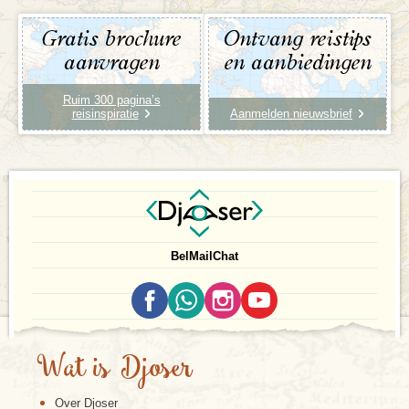
Gratis brochure
Ontvang reistips
aanvragen
en aanbiedingen
Ruim 300 pagina’s
reisinspiratie
Aanmelden nieuwsbrief
Bel
Mail
Chat
Wat is Djoser
Over Djoser