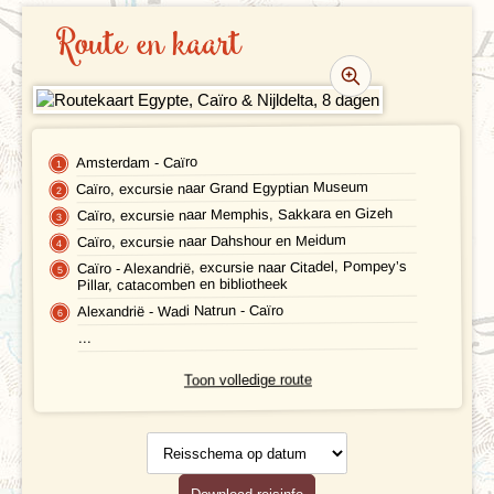
REISBESCHRIJVING
Route en kaart
VERTREKDATA/PRIJS
REVIEWS
PRAKTISCHE INFORMATIE
Amsterdam - Caïro
Caïro, excursie naar Grand Egyptian Museum
Accommodatie
FAQ
Caïro, excursie naar Memphis, Sakkara en Gizeh
Caïro, excursie naar Dahshour en Meidum
FOTO'S EN VIDEO
Vliegreis
Caïro - Alexandrië, excursie naar Citadel, Pompey’s
Pillar, catacomben en bibliotheek
REIS BOEKEN
Vervoer
Alexandrië - Wadi Natrun - Caïro
...
Bij de reis inbegrepen
Toon volledige route
Excursies
Reisschema
Reisdocumenten
op datum
Geldzaken