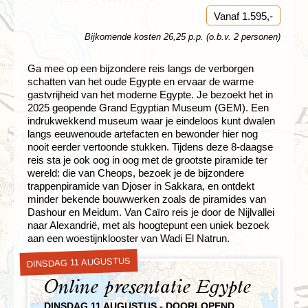
Vanaf 1.595,-
Bijkomende kosten 26,25 p.p. (o.b.v. 2 personen)
Ga mee op een bijzondere reis langs de verborgen
schatten van het oude Egypte en ervaar de warme
gastvrijheid van het moderne Egypte. Je bezoekt het in
2025 geopende Grand Egyptian Museum (GEM). Een
indrukwekkend museum waar je eindeloos kunt dwalen
langs eeuwenoude artefacten en bewonder hier nog
nooit eerder vertoonde stukken. Tijdens deze 8-daagse
reis sta je ook oog in oog met de grootste piramide ter
wereld: die van Cheops, bezoek je de bijzondere
trappenpiramide van Djoser in Sakkara, en ontdekt
minder bekende bouwwerken zoals de piramides van
Dashour en Meidum. Van Caïro reis je door de Nijlvallei
naar Alexandrië, met als hoogtepunt een uniek bezoek
aan een woestijnklooster van Wadi El Natrun.
DINSDAG 11 AUGUSTUS
Online presentatie Egypte
DINSDAG 11 AUGUSTUS - DOORLOPEND