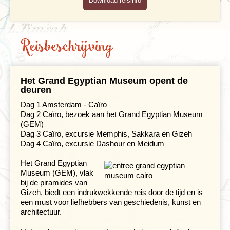
Download reisinfo
Maaltijden
Reisbeschrijving
Gezondheid
Hotelverlenging
Het Grand Egyptian Museum opent de
Klimaat en geografie
deuren
Dag 1 Amsterdam - Caïro
Reisbegeleiding en gidsen
Dag 2 Caïro, bezoek aan het Grand Egyptian Museum
(GEM)
Dag 3 Caïro, excursie Memphis, Sakkara en Gizeh
Dag 4 Caïro, excursie Dashour en Meidum
Het Grand Egyptian
Museum (GEM), vlak
bij de piramides van
Gizeh, biedt een indrukwekkende reis door de tijd en is
een must voor liefhebbers van geschiedenis, kunst en
architectuur.