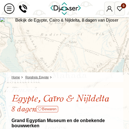
0
Mijn
Favo
Djoser
reize
Home
Rondreis Egypte
Egypte, Caïro & Nijldelta
8 dagen
Bewaren
Grand Egyptian Museum en de onbekende
bouwwerken