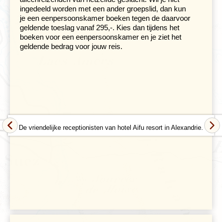
ingedeeld worden met een ander groepslid, dan kun
inbegrepen vastliggen, maar dat de resterende tijd vrij is
je een eenpersoonskamer boeken tegen de daarvoor
in te vullen. Uiteraard ben je nooit verplicht om aan een
geldende toeslag vanaf 295,-. Kies dan tijdens het
excursie deel te nemen. Bij alle excursies zijn
boeken voor een eenpersoonskamer en je ziet het
entreegelden dan ook exclusief zodat je zelf kan bepalen
geldende bedrag voor jouw reis.
of je mee naar binnen wilt. Wie er liever zelf op uitgaat
heeft daartoe alle vrijheid. Op die manier leer je Egypte
immers het beste kennen. Gemiddeld bestaan de
groepen uit 16 deelnemers. De maximale groepsgrootte
van deze reis is 20 personen.
De vriendelijke receptionisten van hotel Aifu resort in Alexandrie.