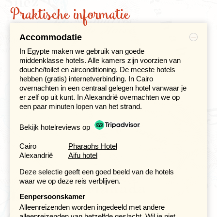
beeld van het dagelijkse leven van de marktlieden. Koop
Praktische informatie
hier vers brood of ga de onderhandeling aan bij een
kraam vol handgemaakte souvenirs.
Accommodatie
Niet ver van de souk ligt de Moskee van Mohammed Ali.
Hooggelegen op een heuvel is het niet alleen een
In Egypte maken we gebruik van goede
indrukwekkend gebouw om te zien, maar biedt het ook
middenklasse hotels. Alle kamers zijn voorzien van
een prachtig uitzicht over de stad Caïro met bij helder
douche/toilet en airconditioning. De meeste hotels
weer zicht op de eerder bezochte Piramides.
hebben (gratis) internetverbinding. In Cairo
overnachten in een centraal gelegen hotel vanwaar je
Mocht je nog niet genoeg hebben gekregen van
er zelf op uit kunt. In Alexandrië overnachten we op
Egyptische topstukken, dan is het Oude Egyptisch
een paar minuten lopen van het strand.
Museum zeker een bezoek waard. Gelegen aan het
beroemde Tahrirplein is het gebouw met roze kalksteen
Bekijk hotelreviews op
en neoklassieke stijl makkelijk te herkennen. Dankzij de
sfeer en de rijke collectie blijft het een populaire plek
Cairo
Pharaohs Hotel
onder bezoekers.
Alexandrië
Aifu hotel
Deze selectie geeft een goed beeld van de hotels
Op weg met Djoser
waar we op deze reis verblijven.
Eenpersoonskamer
Bij onze reizen is geen sprake van een strak gepland
Alleenreizenden worden ingedeeld met andere
reisschema. Het principe 'vrijheid-blijheid' houdt in, dat
alleenreizenden van hetzelfde geslacht. Wil je niet
de reisdagen en enkele excursies die bij de reis zijn