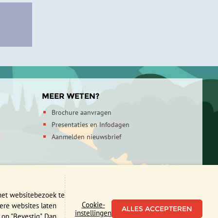
MEER WETEN?
Brochure aanvragen
Presentaties en Infodagen
Aanmelden nieuwsbrief
id
 het websitebezoek te
Cookie-
ere websites laten
×
instellingen
 op "Bevestig". Dan