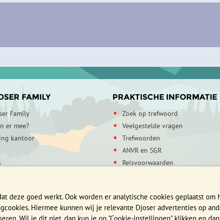
OSER FAMILY
PRAKTISCHE INFORMATIE
ser Family
Zoek op trefwoord
en er mee?
Veelgestelde vragen
ing kantoor
Trefwoorden
ANVR en SGR
s
Reisvoorwaarden
egevens
Verzekeringen
mheid
Reis en boek met Djoser zekerhe
dat deze goed werkt. Ook worden er analytische cookies geplaatst om
Privacy verklaring
ingcookies. Hiermee kunnen wij je relevante Djoser advertenties op and
en. Wil je dit niet, dan kun je op "Cookie-instellingen" klikken en dan