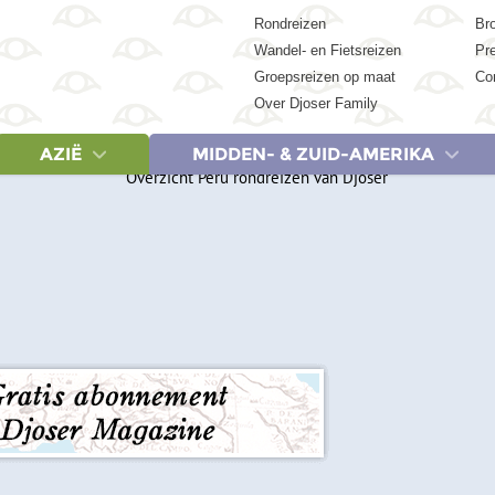
Rondreizen
Br
Wandel- en Fietsreizen
Pr
Groepsreizen op maat
Co
Over Djoser Family
AZIË
MIDDEN- & ZUID-AMERIKA
REIZEN
LANDEN
REIZEN
LANDEN
LANDEN
REIZEN
REIZEN
REIZEN
LA
Egypte, 9 dagen
Cambodja
Albanië & Noord-Macedonië, 18 dagen
Botswana
Argentinië
China, 18 dagen
Egypte, 9 dagen
Argentinië 
Ca
Egypte, 15 dagen
China
Griekenland, 9 dagen
Egypte
Belize
China, 23 dagen
Egypte, 15 dagen
Colombia,
Ver
Egypte, 19 dagen
India
Griekenland, 20 dagen
Kenia
Brazilië
India (Zuid), 21 dagen
Egypte, 19 dagen
Costa Rica
Egypte & Jordanië, 17 dagen
Indonesië
IJsland, 14 dagen
Marokko
Colombia
India & Nepal, 21 dagen
Kenia, Tanzania & Zan
Costa Rica
Jordanië, 8 dagen
Japan
Italië, 20 dagen
Namibië
Costa Rica
Indonesië: Bali, Gili & Lombok, 18 d
Marokko (Woestijn en 
Cuba, 15 
Marokko (Woestijn en Marrakech), 8 dagen
Maleisië
Lapland, 7 dagen
Tanzania
Cuba
Indonesië: Java & Bali, 22 dagen
Marokko, 15 dagen
Cuba, 20 
Marokko, 15 dagen
Nepal
Baltische Staten & Polen, 20 dagen
Zanzibar
Ecuador
Indonesië: Sumatra, Java & Bali, 22
Marokko, 20 dagen
Ecuador &
Marokko, 20 dagen
Singapore
Servië, Bosnië en Herzegovina Kroatië & Montenegro, 18 dagen
Zimbabwe
Guatemala
Indonesië: Kleine Sunda-eilanden, 
Namibië, Botswana & V
Guatemala 
Turkije, 20 dagen
Sri Lanka
Spanje, 8 dagen
Zuid-Afrika
Mexico
Japan, 15 dagen
Tanzania & Zanzibar, 
Mexico, 15
Thailand
Spanje, 18 dagen
Suriname
Japan, 21 dagen
Tanzania & Zanzibar, 
Mexico, 21
Vietnam
Turkije, 20 dagen
Peru
Maleisië, 20 dagen
Zuid-Afrika Tuinroute 
Peru, 21 d
Zuid-Korea
Zuid-Afrika noord & Es
Suriname,
Zuid-Afrika & Eswatini