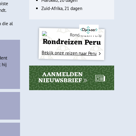
Marokko, 20 dagen
oiste
Zuid-Afrika, 21 dagen
ndt.
 die al
Rondreizen Peru
Bekijk onze reizen naar Peru
dent
 hij
AANMELDEN
NIEUWSBRIEF