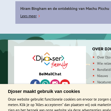
Hiram Bingham en de ontdekking van Machu Picchu
Lees meer
OVER DJ
Over Djo
Wie reiz
Rondleid
Bel
Mail
Chat
Nieuws
Vacature
Contactg
Djoser maakt gebruik van cookies
Duurzaa
Onze website gebruikt functionele cookies om ervoor te zorgen 
meten. Klik je op "Alles accepteren" dan plaatsen wij ook market
zien en het bezoek aan onze website via deze advertenties analyser