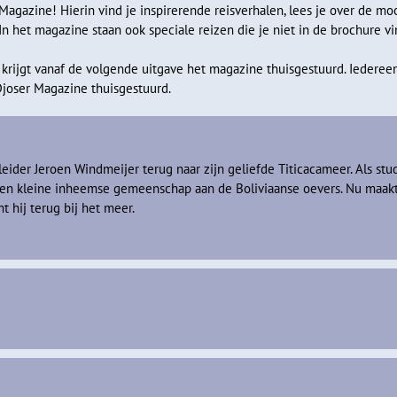
gazine! Hierin vind je inspirerende reisverhalen, lees je over de mo
In het magazine staan ook speciale reizen die je niet in de brochure vi
 krijgt vanaf de volgende uitgave het magazine thuisgestuurd. Iedereen
Djoser Magazine thuisgestuurd.
leider Jeroen Windmeijer terug naar zijn geliefde Titicacameer. Als stu
een kleine inheemse gemeenschap aan de Boliviaanse oevers. Nu maakt
 hij terug bij het meer.