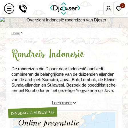
0
Mijn
Favo
Djoser
reize
Home
Rondreis Indonesië
De rondreizen die Djoser naar Indonesië aanbiedt
combineren de belangrijkste van de duizenden eilanden
van de archipel: Sumatra, Java, Bali, Lombok, de Kleine
Sunda-eilanden en Sulawesi. Bezoek de boeddhistische
tempel Borobodur en het gezellige Yogyakarta op Java.
Reis langs de beroemde rijstterrassen van Bali of maak
kennis met de traditionele culturen op Sumatra.
Lees meer
DINSDAG 11 AUGUSTUS
Online presentatie