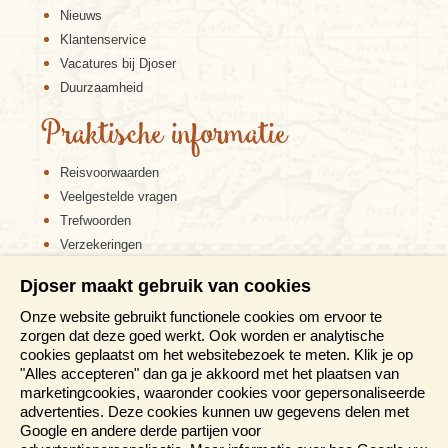
Nieuws
Klantenservice
Vacatures bij Djoser
Duurzaamheid
Praktische informatie
Jakarta is weliswaar de hoofdstad van Indonesië,
Reisvoorwaarden
maar Yogyakarta is dé culturele hoofdstad van
Indonesië. Een bezoek aan Yogyakarta en omgeving
Veelgestelde vragen
wordt door veel reizigers gezien als een van de
Trefwoorden
culturele hoogtepunten van een reis door Java. Je
Verzekeringen
kunt hier een bezoek brengen aan de kraton met het
Sitemap
paleis van de sultan, de vogeltjesmarkt en de talloze
Djoser maakt gebruik van cookies
batikateliertjes. Yogyakarta is ook de uitvalsbasis
Disclaimer
voor het bezoeken van het beroemde boeddhistische
Onze website gebruikt functionele cookies om ervoor te
Cookiebeleid
tempelcomplex Borubudur en de hindoeïstische
zorgen dat deze goed werkt. Ook worden er analytische
Privacy verklaring
Prambanan tempels. ’s Avonds kun je genieten van
cookies geplaatst om het websitebezoek te meten. Klik je op
één van de vele traditionele muziek- en
Reis en boek met Djoser zekerheid
"Alles accepteren" dan ga je akkoord met het plaatsen van
dansvoorstellingen zoals het prachtige
marketingcookies, waaronder cookies voor gepersonaliseerde
Meer weten?
Ramayanaballet.
advertenties. Deze cookies kunnen uw gegevens delen met
Google en andere derde partijen voor