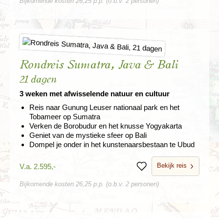
Bijkomende kosten 26,25 p.p. (o.b.v. 2 personen)
Rondreis Sumatra, Java & Bali
21 dagen
3 weken met afwisselende natuur en cultuur
Reis naar Gunung Leuser nationaal park en het
Tobameer op Sumatra
Verken de Borobudur en het knusse Yogyakarta
Geniet van de mystieke sfeer op Bali
Dompel je onder in het kunstenaarsbestaan te Ubud
Bekijk reis
V.a. 2.595,-
Bewaren
Bijkomende kosten 26,25 p.p. (o.b.v. 2 personen)