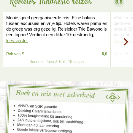
Reviews Indonesië reizen
8,8
Mooie, goed georganiseerde reis. Fijne balans
Wat een be
tussen excursies en vrije tijd. Hotels waren prima en
biedt een 
de groep was erg gezellig. Reisleider Trie Bawono is
strand. Er
een topper! Verdient een dikke 10: deskundig, ...
bezocht, m
lees verder
lees verd
Rob van S.
8,0
Nynke B.
Rondreis Java & Bali, 18 dagen
Rondre
Boek en reis met zekerheid
ANVR- en SGR garantie
Dekking Calamiteitenfonds
100% terugbetaling bij annulering
24/7 hulp en bijstand, ook bij repatriëring
Meer dan 40 jaar ervaring
Goede lokale vertegenwoordiging