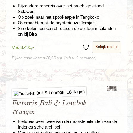
Bijzondere rondreis over het prachtige eiland
Sulawesi
Op zoek naar het spookaapje in Tangkoko
Overnachten bij de mysterieuze Toraja’s
Snorkelen, duiken of relaxen op de Togian-eilanden
en bij Bira
Bekijk reis
V.a. 3.495,-
Bewaren
Bijkomende kosten 26,25 p.p. (o.b.v. 2 personen)
Fietsreis Bali & Lombok
18 dagen
Fietsreis over twee van de mooiste eilanden van de
Indonesische archipel
Mooie afwisseling tussen natuur en cultuur