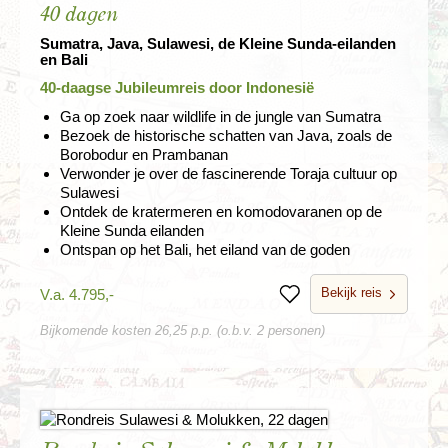
40 dagen
Sumatra, Java, Sulawesi, de Kleine Sunda-eilanden
en Bali
40-daagse Jubileumreis door Indonesië
Ga op zoek naar wildlife in de jungle van Sumatra
Bezoek de historische schatten van Java, zoals de
Borobodur en Prambanan
Verwonder je over de fascinerende Toraja cultuur op
Sulawesi
Ontdek de kratermeren en komodovaranen op de
Kleine Sunda eilanden
Ontspan op het Bali, het eiland van de goden
Bekijk reis
V.a. 4.795,-
Bewaren
Bijkomende kosten 26,25 p.p. (o.b.v. 2 personen)