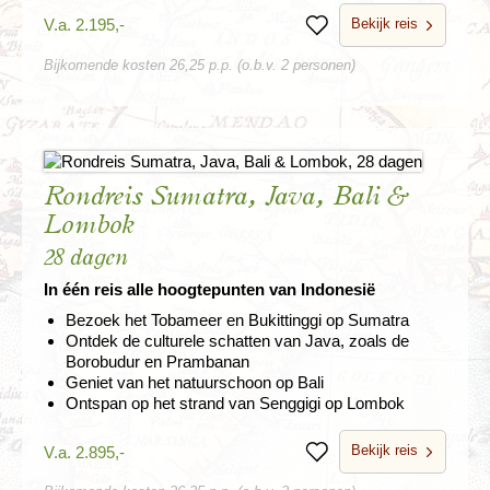
Bekijk reis
V.a. 2.195,-
Bewaren
Bijkomende kosten 26,25 p.p. (o.b.v. 2 personen)
Rondreis Sumatra, Java, Bali &
Lombok
28 dagen
In één reis alle hoogtepunten van Indonesië
Bezoek het Tobameer en Bukittinggi op Sumatra
Ontdek de culturele schatten van Java, zoals de
Borobudur en Prambanan
Geniet van het natuurschoon op Bali
Ontspan op het strand van Senggigi op Lombok
Bekijk reis
V.a. 2.895,-
Bewaren