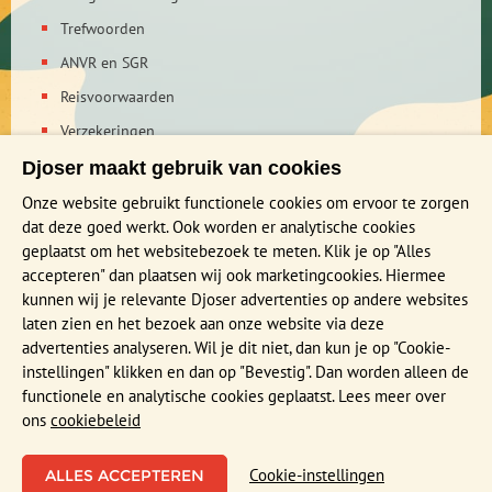
Trefwoorden
ANVR en SGR
Reisvoorwaarden
Verzekeringen
Reis en boek met Djoser zekerheid
Djoser maakt gebruik van cookies
Privacy verklaring
Onze website gebruikt functionele cookies om ervoor te zorgen
dat deze goed werkt. Ook worden er analytische cookies
geplaatst om het websitebezoek te meten. Klik je op "Alles
MEER WETEN?
accepteren" dan plaatsen wij ook marketingcookies. Hiermee
Brochure aanvragen
kunnen wij je relevante Djoser advertenties op andere websites
laten zien en het bezoek aan onze website via deze
Presentaties en Infodagen
advertenties analyseren. Wil je dit niet, dan kun je op "Cookie-
Aanmelden nieuwsbrief
instellingen" klikken en dan op "Bevestig". Dan worden alleen de
functionele en analytische cookies geplaatst. Lees meer over
ons
cookiebeleid
Functioneel en Analytisch
Cookie-instellingen
Cookies die er voor zorgen dat de website naar behoren