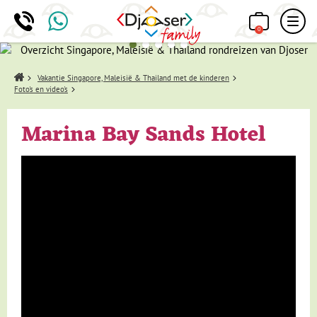
0
Home
Vakantie Singapore, Maleisië & Thailand met de kinderen
Foto's en video's
Marina Bay Sands Hotel