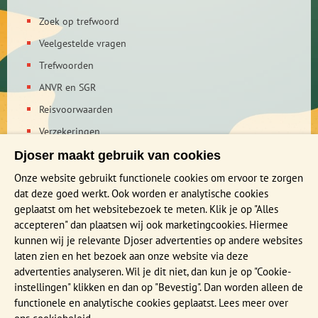
Zoek op trefwoord
Veelgestelde vragen
Trefwoorden
ANVR en SGR
Reisvoorwaarden
Verzekeringen
Reis en boek met Djoser zekerheid
Djoser maakt gebruik van cookies
Privacy verklaring
Onze website gebruikt functionele cookies om ervoor te zorgen
dat deze goed werkt. Ook worden er analytische cookies
geplaatst om het websitebezoek te meten. Klik je op "Alles
MEER WETEN?
accepteren" dan plaatsen wij ook marketingcookies. Hiermee
Brochure aanvragen
kunnen wij je relevante Djoser advertenties op andere websites
laten zien en het bezoek aan onze website via deze
Presentaties en Infodagen
advertenties analyseren. Wil je dit niet, dan kun je op "Cookie-
Aanmelden nieuwsbrief
instellingen" klikken en dan op "Bevestig". Dan worden alleen de
functionele en analytische cookies geplaatst. Lees meer over