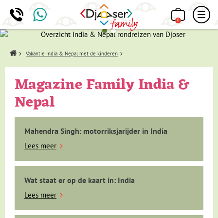
0
Home
Vakantie India & Nepal met de kinderen
Magazine Family India &
Nepal
Mahendra Singh: motorriksjarijder in India
Lees meer
Wat staat er op de kaart in: India
Lees meer