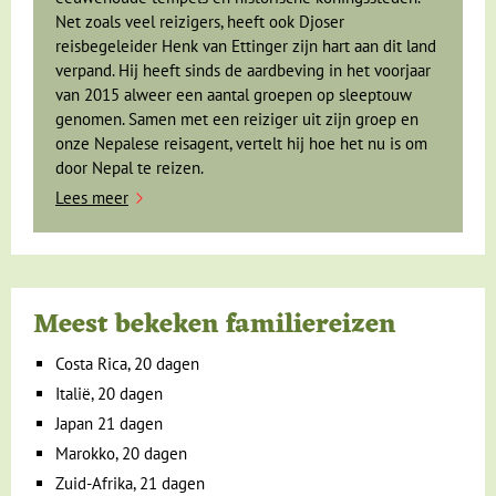
Net zoals veel reizigers, heeft ook Djoser
reisbegeleider Henk van Ettinger zijn hart aan dit land
verpand. Hij heeft sinds de aardbeving in het voorjaar
van 2015 alweer een aantal groepen op sleeptouw
genomen. Samen met een reiziger uit zijn groep en
onze Nepalese reisagent, vertelt hij hoe het nu is om
door Nepal te reizen.
Lees meer
Meest bekeken familiereizen
Costa Rica, 20 dagen
Italië, 20 dagen
Japan 21 dagen
Marokko, 20 dagen
Zuid-Afrika, 21 dagen