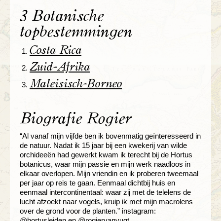
3 Botanische
topbestemmingen
Costa Rica
Zuid-Afrika
Maleisisch-Borneo
Biografie Rogier
“Al vanaf mijn vijfde ben ik bovenmatig geïnteresseerd in
de natuur. Nadat ik 15 jaar bij een kwekerij van wilde
orchideeën had gewerkt kwam ik terecht bij de Hortus
botanicus, waar mijn passie en mijn werk naadloos in
elkaar overlopen. Mijn vriendin en ik proberen tweemaal
per jaar op reis te gaan. Eenmaal dichtbij huis en
eenmaal intercontinentaal: waar zij met de telelens de
lucht afzoekt naar vogels, kruip ik met mijn macrolens
over de grond voor de planten.” instagram:
@hortusleiden
en
@rogiervanvugt