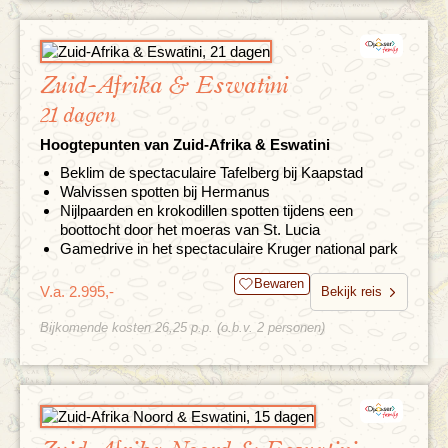
Zuid-Afrika & Eswatini
21 dagen
Hoogtepunten van Zuid-Afrika & Eswatini
Beklim de spectaculaire Tafelberg bij Kaapstad
Walvissen spotten bij Hermanus
Nijlpaarden en krokodillen spotten tijdens een
boottocht door het moeras van St. Lucia
Gamedrive in het spectaculaire Kruger national park
Bewaren
V.a. 2.995,-
Bekijk reis
Bijkomende kosten 26,25 p.p. (o.b.v. 2 personen)