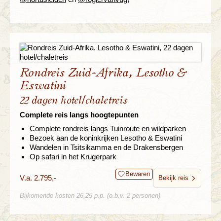
Rondreis Zuid-Afrika, Lesotho &
Eswatini
22 dagen hotel/chaletreis
Complete reis langs hoogtepunten
Complete rondreis langs Tuinroute en wildparken
Bezoek aan de koninkrijken Lesotho & Eswatini
Wandelen in Tsitsikamma en de Drakensbergen
Op safari in het Krugerpark
Bewaren
V.a. 2.795,-
Bekijk reis
Bijkomende kosten 26,25 p.p. (o.b.v. 2 personen)