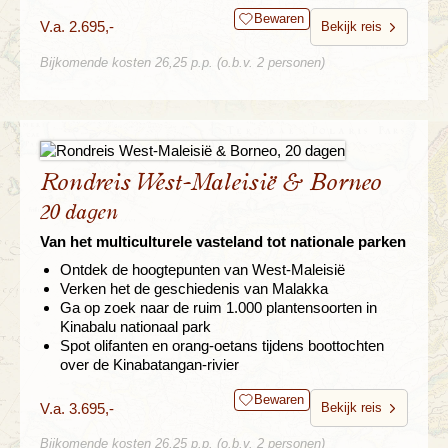
Bewaren
V.a. 2.695,-
Bekijk reis
Bijkomende kosten 26,25 p.p. (o.b.v. 2 personen)
Rondreis West-Maleisië & Borneo
20 dagen
Van het multiculturele vasteland tot nationale parken
Ontdek de hoogtepunten van West-Maleisië
Verken het de geschiedenis van Malakka
Ga op zoek naar de ruim 1.000 plantensoorten in
Kinabalu nationaal park
Spot olifanten en orang-oetans tijdens boottochten
over de Kinabatangan-rivier
Bewaren
V.a. 3.695,-
Bekijk reis
Bijkomende kosten 26,25 p.p. (o.b.v. 2 personen)