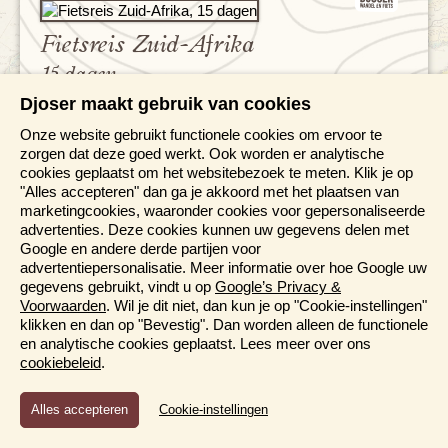
Fietsreis Zuid-Afrika
15 dagen
Djoser maakt gebruik van cookies
Fietsen door het hart van de Kaapse wijnlanden
Bezoek Franschhoek en Stellenbosch
Onze website gebruikt functionele cookies om ervoor te
Fietsroutes over uitdagende passen met
zorgen dat deze goed werkt. Ook worden er analytische
adembenemende uitzichten
cookies geplaatst om het websitebezoek te meten. Klik je op
Ontdek Kaapstad en het mooie Tuinroute-district op
"Alles accepteren" dan ga je akkoord met het plaatsen van
de fiets
marketingcookies, waaronder cookies voor gepersonaliseerde
advertenties. Deze cookies kunnen uw gegevens delen met
Bewaren
V.a. 3.245,-
Bekijk reis
Google en andere derde partijen voor
advertentiepersonalisatie. Meer informatie over hoe Google uw
Bijkomende kosten 26,25 p.p. (o.b.v. 2 personen)
gegevens gebruikt, vindt u op
Google’s Privacy &
Voorwaarden
. Wil je dit niet, dan kun je op "Cookie-instellingen"
klikken en dan op "Bevestig". Dan worden alleen de functionele
en analytische cookies geplaatst. Lees meer over ons
cookiebeleid
.
Informatiedagen & online
Functioneel en Analytisch
presentaties
Cookie-instellingen
Cookies die er voor zorgen dat de website naar behoren
functioneert en cookies waarmee wij anoniem het gebruik van