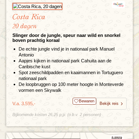
Costa Rica
20 dagen
Slinger door de jungle, speur naar wild en snorkel
boven prachtig koraal
De echte jungle vind je in nationaal park Manuel
Antonio
Aapjes kijken in nationaal park Cahuita aan de
Caribische kust
Spot zeeschildpadden en kaaimannen in Tortuguero
nationaal park
De loopbruggen op 100 meter hoogte in Monteverde
vormen een Skywalk
Bewaren
V.a. 3.595,-
Bekijk reis
Bijkomende kosten 26,25 p.p. (o.b.v. 2 personen)