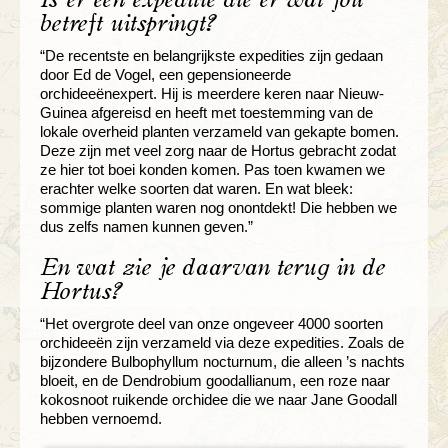
Is er een expeditie die er wat jou
betreft uitspringt?
“De recentste en belangrijkste expedities zijn gedaan
door Ed de Vogel, een gepensioneerde
orchideeënexpert. Hij is meerdere keren naar Nieuw-
Guinea afgereisd en heeft met toestemming van de
lokale overheid planten verzameld van gekapte bomen.
Deze zijn met veel zorg naar de Hortus gebracht zodat
ze hier tot boei konden komen. Pas toen kwamen we
erachter welke soorten dat waren. En wat bleek:
sommige planten waren nog onontdekt! Die hebben we
dus zelfs namen kunnen geven.”
En wat zie je daarvan terug in de
Hortus?
“Het overgrote deel van onze ongeveer 4000 soorten
orchideeën zijn verzameld via deze expedities. Zoals de
bijzondere Bulbophyllum nocturnum, die alleen ’s nachts
bloeit, en de Dendrobium goodallianum, een roze naar
kokosnoot ruikende orchidee die we naar Jane Goodall
hebben vernoemd.