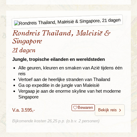
Rondreis Thailand, Maleisië &
Singapore
21 dagen
Jungle, tropische eilanden en wereldsteden
Alle geuren, kleuren en smaken van Azië tijdens één
reis
Vertoef aan de heerlijke stranden van Thailand
Ga op expeditie in de jungle van Maleisië
Vergaap je aan de enorme skyline van het moderne
Singapore
Bewaren
V.a. 3.595,-
Bekijk reis
Bijkomende kosten 26,25 p.p. (o.b.v. 2 personen)