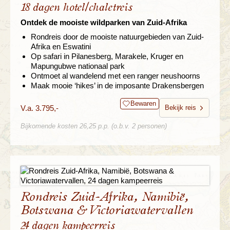
18 dagen hotel/chaletreis
Ontdek de mooiste wildparken van Zuid-Afrika
Rondreis door de mooiste natuurgebieden van Zuid-
Afrika en Eswatini
Op safari in Pilanesberg, Marakele, Kruger en
Mapungubwe nationaal park
Ontmoet al wandelend met een ranger neushoorns
Maak mooie ‘hikes’ in de imposante Drakensbergen
Bewaren
V.a. 3.795,-
Bekijk reis
Bijkomende kosten 26,25 p.p. (o.b.v. 2 personen)
Rondreis Zuid-Afrika, Namibië,
Botswana & Victoriawatervallen
24 dagen kampeerreis