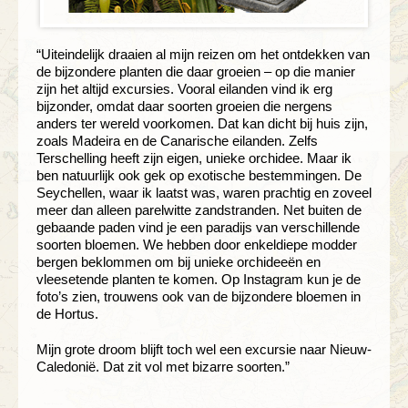
“Uiteindelijk draaien al mijn reizen om het ontdekken van
de bijzondere planten die daar groeien – op die manier
zijn het altijd excursies. Vooral eilanden vind ik erg
bijzonder, omdat daar soorten groeien die nergens
anders ter wereld voorkomen. Dat kan dicht bij huis zijn,
zoals Madeira en de Canarische eilanden. Zelfs
Terschelling heeft zijn eigen, unieke orchidee. Maar ik
ben natuurlijk ook gek op exotische bestemmingen. De
Seychellen, waar ik laatst was, waren prachtig en zoveel
meer dan alleen parelwitte zandstranden. Net buiten de
gebaande paden vind je een paradijs van verschillende
soorten bloemen. We hebben door enkeldiepe modder
bergen beklommen om bij unieke orchideeën en
vleesetende planten te komen. Op Instagram kun je de
foto’s zien, trouwens ook van de bijzondere bloemen in
de Hortus.
Mijn grote droom blijft toch wel een excursie naar Nieuw-
Caledonië. Dat zit vol met bizarre soorten.”