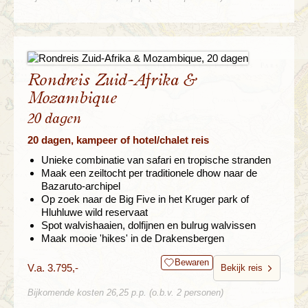
Rondreis Zuid-Afrika &
Mozambique
20 dagen
20 dagen, kampeer of hotel/chalet reis
Unieke combinatie van safari en tropische stranden
Maak een zeiltocht per traditionele dhow naar de
Bazaruto-archipel
Op zoek naar de Big Five in het Kruger park of
Hluhluwe wild reservaat
Spot walvishaaien, dolfijnen en bulrug walvissen
Maak mooie 'hikes' in de Drakensbergen
Bewaren
V.a. 3.795,-
Bekijk reis
Bijkomende kosten 26,25 p.p. (o.b.v. 2 personen)