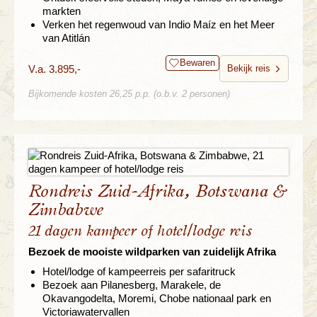
markten
Verken het regenwoud van Indio Maíz en het Meer
van Atitlán
Bewaren
V.a. 3.895,-
Bekijk reis
Bijkomende kosten 26,25 p.p. (o.b.v. 2 personen)
Rondreis Zuid-Afrika, Botswana &
Zimbabwe
21 dagen kampeer of hotel/lodge reis
Bezoek de mooiste wildparken van zuidelijk Afrika
Hotel/lodge of kampeerreis per safaritruck
Bezoek aan Pilanesberg, Marakele, de
Okavangodelta, Moremi, Chobe nationaal park en
Victoriawatervallen