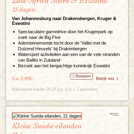
Zuid-Afrika Noord & Eswatini
15 dagen
Van Johannesburg naar Drakensbergen, Kruger &
Eswatini
Spectaculaire gamedrive door het Krugerpark op
zoek naar de Big Five
Adembenemende tocht door de 'Vallei met de
Duizend Heuvels' bij Drakenbergen
Watersport activiteiten aan een van de vele stranden
van Ballito in Zululand
Bezoek aan het bergachtige koninkrijk Eswatini
Bewaren
V.a. 2.995,-
Bekijk reis
Bijkomende kosten 26,25 p.p. (o.b.v. 2 personen)
Kleine Sunda-eilanden