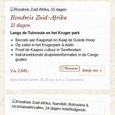
Rondreis Zuid-Afrika
15 dagen
Langs de Tuinroute en het Kruger park
Bezoek aan Kaapstad en Kaap de Goede Hoop
Op safari in het Krugerpark & Addo
Proef de Kaapse cultuur in Swellendam
Indrukwekkende druipsteenformaties in de Cango
grotten
Bewaren
V.a. 2.645,-
Bekijk reis
Bijkomende kosten 26,25 p.p. (o.b.v. 2 personen)