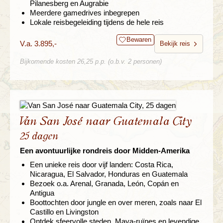
Pilanesberg en Augrabie
Meerdere gamedrives inbegrepen
Lokale reisbegeleiding tijdens de hele reis
Bewaren
V.a. 3.895,-
Bekijk reis
Bijkomende kosten 26,25 p.p. (o.b.v. 2 personen)
Van San José naar Guatemala City
25 dagen
Een avontuurlijke rondreis door Midden-Amerika
Een unieke reis door vijf landen: Costa Rica,
Nicaragua, El Salvador, Honduras en Guatemala
Bezoek o.a. Arenal, Granada, León, Copán en
Antigua
Boottochten door jungle en over meren, zoals naar El
Castillo en Livingston
Ontdek sfeervolle steden, Maya-ruïnes en levendige