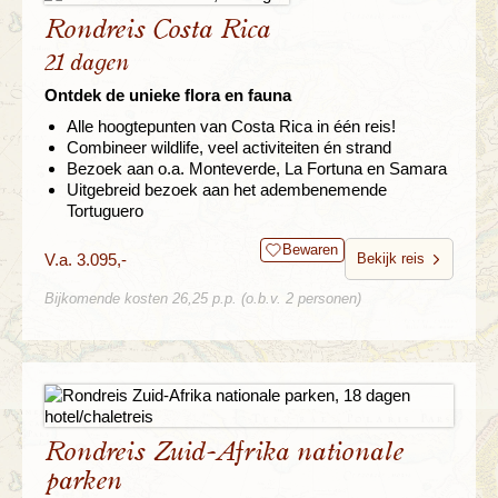
Rondreis Costa Rica
21 dagen
Ontdek de unieke flora en fauna
Alle hoogtepunten van Costa Rica in één reis!
Combineer wildlife, veel activiteiten én strand
Bezoek aan o.a. Monteverde, La Fortuna en Samara
Uitgebreid bezoek aan het adembenemende
Tortuguero
Bewaren
V.a. 3.095,-
Bekijk reis
Bijkomende kosten 26,25 p.p. (o.b.v. 2 personen)
Rondreis Zuid-Afrika nationale
parken