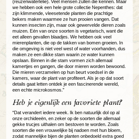
(reuzenwaterlelie). Veel mensen zullen die kennen. Maar
we hebben ook een hele grote collectie Nepenthes: dat
zijn klimmende, vleesetende planten die prachtige
bekers maken waarmee ze hun prooien vangen. Dat
kunnen insecten zijn, maar ook gewervelde dieren zoals
muizen. Eén van onze soorten is vegetarisch, want die
eet alleen gevallen blaadjes. We hebben ook veel
mierenplanten, die op de takken van bomen groeien. In
die omgeving is niet veel west of water voorhanden, dus
maken ze een dikke stam waarin ze water kunnen
opslaan. Binnen in die stam vormen zich allemaal
kamertjes en gangen, die door mieren worden bewoond.
Die mieren verzamelen op hun beurt voedsel in de
kamers, waar de plant van profiteert. Als je op dat soort
details gaat letten ontdek je een fascinerende wereld,
een echte microkosmos.”
Heb je eigenlijk een favoriete plant?
“Dat verandert iedere week. Ik ben natuurlijk dol op al
onze orchideeën, en zeker op de soorten die allemaal
gekke trucjes uithalen om bestoven te worden. Zoals
soorten die een vrouwelijke bij nadoen met hun bloem,
zodat mannelijke bijen de planten onbedoeld extra goed