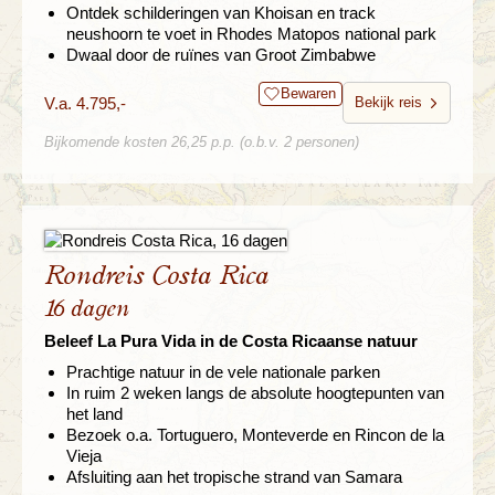
Ontdek schilderingen van Khoisan en track
neushoorn te voet in Rhodes Matopos national park
Dwaal door de ruïnes van Groot Zimbabwe
Bewaren
V.a. 4.795,-
Bekijk reis
Bijkomende kosten 26,25 p.p. (o.b.v. 2 personen)
Rondreis Costa Rica
16 dagen
Beleef La Pura Vida in de Costa Ricaanse natuur
Prachtige natuur in de vele nationale parken
In ruim 2 weken langs de absolute hoogtepunten van
het land
Bezoek o.a. Tortuguero, Monteverde en Rincon de la
Vieja
Afsluiting aan het tropische strand van Samara