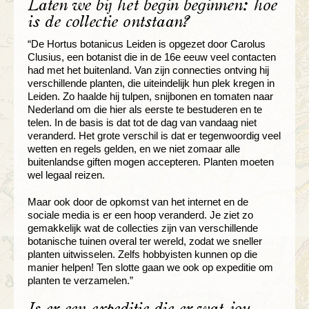
Laten we bij het begin beginnen: hoe
is de collectie ontstaan?
“De Hortus botanicus Leiden is opgezet door Carolus
Clusius, een botanist die in de 16e eeuw veel contacten
had met het buitenland. Van zijn connecties ontving hij
verschillende planten, die uiteindelijk hun plek kregen in
Leiden. Zo haalde hij tulpen, snijbonen en tomaten naar
Nederland om die hier als eerste te bestuderen en te
telen. In de basis is dat tot de dag van vandaag niet
veranderd. Het grote verschil is dat er tegenwoordig veel
wetten en regels gelden, en we niet zomaar alle
buitenlandse giften mogen accepteren. Planten moeten
wel legaal reizen.
Maar ook door de opkomst van het internet en de
sociale media is er een hoop veranderd. Je ziet zo
gemakkelijk wat de collecties zijn van verschillende
botanische tuinen overal ter wereld, zodat we sneller
planten uitwisselen. Zelfs hobbyisten kunnen op die
manier helpen! Ten slotte gaan we ook op expeditie om
planten te verzamelen.”