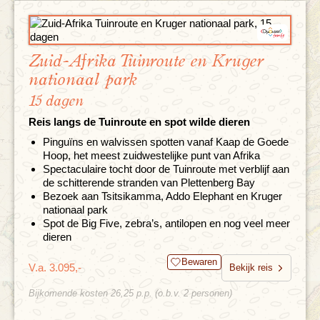
Zuid-Afrika Tuinroute en Kruger
nationaal park
15 dagen
Reis langs de Tuinroute en spot wilde dieren
Pinguïns en walvissen spotten vanaf Kaap de Goede
Hoop, het meest zuidwestelijke punt van Afrika
Spectaculaire tocht door de Tuinroute met verblijf aan
de schitterende stranden van Plettenberg Bay
Bezoek aan Tsitsikamma, Addo Elephant en Kruger
nationaal park
Spot de Big Five, zebra’s, antilopen en nog veel meer
dieren
Bewaren
V.a. 3.095,-
Bekijk reis
Bijkomende kosten 26,25 p.p. (o.b.v. 2 personen)