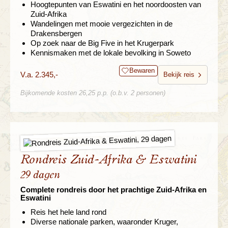
Hoogtepunten van Eswatini en het noordoosten van
Zuid-Afrika
Wandelingen met mooie vergezichten in de
Drakensbergen
Op zoek naar de Big Five in het Krugerpark
Kennismaken met de lokale bevolking in Soweto
Bewaren
V.a. 2.345,-
Bekijk reis
Bijkomende kosten 26,25 p.p. (o.b.v. 2 personen)
Rondreis Zuid-Afrika & Eswatini
29 dagen
Complete rondreis door het prachtige Zuid-Afrika en
Eswatini
Reis het hele land rond
Diverse nationale parken, waaronder Kruger,