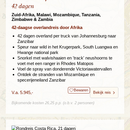
42 dagen
Zuid-Afrika, Malawi, Mozambique, Tanzania,
Zimbabwe & Zambia
42-daagse overlandreis door Afrika
42 dagen overland per truck van Johannesburg naar
Zanzibar
Speur naar wild in het Krugerpark, South Luangwa en
Hwange national park
Snorkel met walvishaaien en 'track' neushoorns te
voet met een ranger in Rhodes Matopos
Voel de spray van donderende Victoriawatervallen
Ontdek de stranden van Mozambique en
specerijeneiland Zanzibar
Bewaren
V.a. 5.945,-
Bekijk reis
Bijkomende kosten 26,25 p.p. (o.b.v. 2 personen)