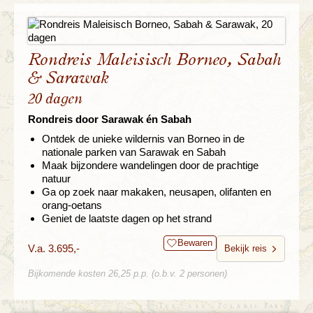
Rondreis Maleisisch Borneo, Sabah
& Sarawak
20 dagen
Rondreis door Sarawak én Sabah
Ontdek de unieke wildernis van Borneo in de
nationale parken van Sarawak en Sabah
Maak bijzondere wandelingen door de prachtige
natuur
Ga op zoek naar makaken, neusapen, olifanten en
orang-oetans
Geniet de laatste dagen op het strand
Bewaren
V.a. 3.695,-
Bekijk reis
Bijkomende kosten 26,25 p.p. (o.b.v. 2 personen)