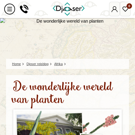
0
Mijn
Favo
Djoser
reize
Home
Djoser reisblog
Afrika
De wonderlijke wereld
van planten