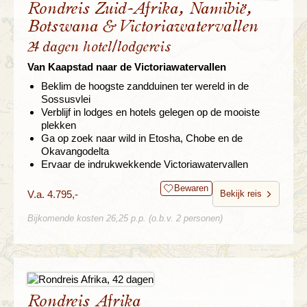
Rondreis Zuid-Afrika, Namibië,
Botswana & Victoriawatervallen
24 dagen hotel/lodgereis
Van Kaapstad naar de Victoriawatervallen
Beklim de hoogste zandduinen ter wereld in de
Sossusvlei
Verblijf in lodges en hotels gelegen op de mooiste
plekken
Ga op zoek naar wild in Etosha, Chobe en de
Okavangodelta
Ervaar de indrukwekkende Victoriawatervallen
Bewaren
V.a. 4.795,-
Bekijk reis
Bijkomende kosten 26,25 p.p. (o.b.v. 2 personen)
Rondreis Afrika