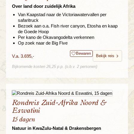
Over land door zuidelijk Afrika
Van Kaapstad naar de Victoriawatervallen per
safaritruck
Bezoek aan o.a. Fish river canyon, Etosha en kaap
de Goede Hoop
Per kano de Okavangodelta verkennen
Op zoek naar de Big Five
Bewaren
V.a. 3.695,-
Bekijk reis
Bijkomende kosten 26,25 p.p. (o.b.v. 2 personen)
Rondreis Zuid-Afrika Noord &
Eswatini
15 dagen
Natuur in KwaZulu-Natal & Drakensbergen