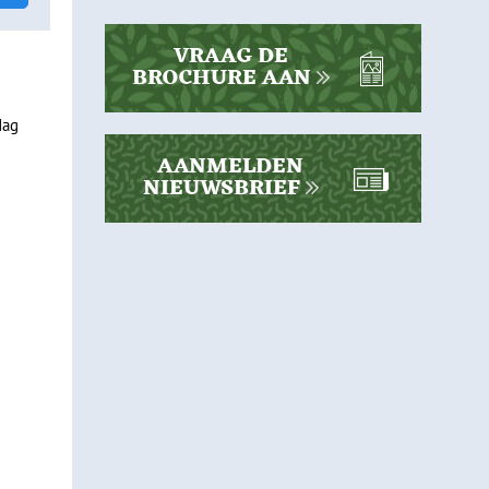
 wilt
llen
VRAAG DE
BROCHURE AAN
dagen
dag
AANMELDEN
NIEUWSBRIEF
de