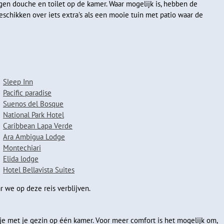
en douche en toilet op de kamer. Waar mogelijk is, hebben de
ctiviteiten ondernemen. Natuurlijk zijn er ook ontspannende excursies t
chikken over iets extra's als een mooie tuin met patio waar de
 Negro dichtbij de Nicaraguaanse grens. Hier kan je jungledieren spo
talloze watervogels. Houd je camera paraat en probeer de perfecte foto
‘
Jezus Christus-hagedis
’ omdat hij over het water lijkt te lopen.
wekkende waterval van La Fortuna. Het is een tocht van ongeveer vijf
 poel neerstort. Vergeet je zwemkleding niet, want na de wandeling kun
Sleep Inn
heldere water. Ben je liefhebber van paardrijden, of zou je het graag e
Pacific paradise
rkennen.
Suenos del Bosque
National Park Hotel
uiten met een bezoek aan de warmwaterbronnen van El Tabacon, een pr
Caribbean Lapa Verde
 ontspant in het warme water, geniet je van het adembenemende uitzic
Ara Ambigua Lodge
eter hoog op de achtergrond.
Montechiari
Elida lodge
in Monteverde nationaal park
Hotel Bellavista Suites
 we op deze reis verblijven.
 je met je gezin op één kamer. Voor meer comfort is het mogelijk om,
t mysterieuze nevelwoud van Monteverde, wat letterlijk 'groene berg'