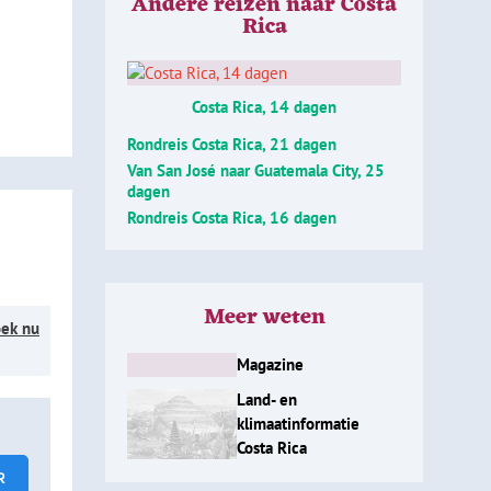
Andere reizen naar Costa
Rica
Costa Rica, 14 dagen
Rondreis Costa Rica, 21 dagen
Van San José naar Guatemala City, 25
dagen
Rondreis Costa Rica, 16 dagen
 door de
agje met
Meer weten
ek nu
Magazine
Land- en
klimaatinformatie
Costa Rica
uisland