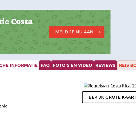
ie Costa
MELD JE NU AAN
CHE INFORMATIE
FAQ
FOTO'S EN VIDEO
REVIEWS
REIS B
onio