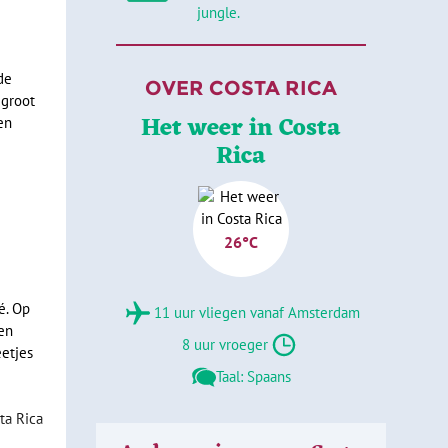
jungle.
de
OVER COSTA RICA
 groot
Het weer in Costa
en
Rica
26°C
é. Op
11 uur vliegen vanaf Amsterdam
en
8 uur vroeger
eetjes
Taal: Spaans
ta Rica