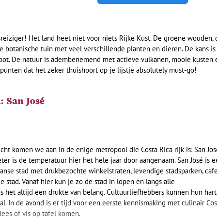
reiziger! Het land heet niet voor niets Rijke Kust. De groene wouden, 
te botanische tuin met veel verschillende planten en dieren. De kans is
n spot. De natuur is adembenemend met actieve vulkanen, mooie kusten 
nten dat het zeker thuishoort op je lijstje absolutely must-go!
: San José
ht komen we aan in de enige metropool die Costa Rica rijk is: San Jos
er is de temperatuur hier het hele jaar door aangenaam. San José is e
anse stad met drukbezochte winkelstraten, levendige stadsparken, caf
 stad. Vanaf hier kun je zo de stad in lopen en langs alle
s het altijd een drukte van belang. Cultuurliefhebbers kunnen hun hart
l. In de avond is er tijd voor een eerste kennismaking met culinair Cos
lees of vis op tafel komen.