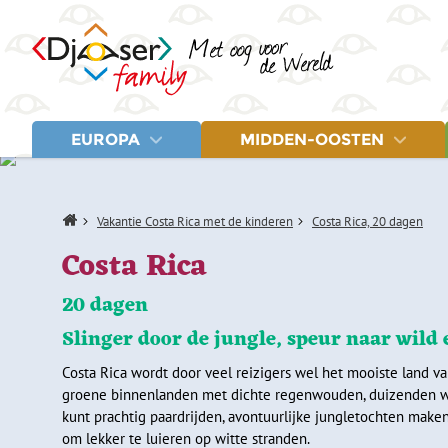
EUROPA
MIDDEN-OOSTEN
LANDEN
LANDEN
Albanië
Egypte
Letland
Home
Vakantie Costa Rica met de kinderen
Costa Rica, 20 dagen
Balkan
Jordanië
Litouwen
Bosnië en Herzegovina
Marokko
Montenegro
Costa Rica
Estland
Turkije
Noord-Macedonië
Fins Lapland
Polen
20 dagen
Griekenland
Servië
IJsland
Spanje
Slinger door de jungle, speur naar wild
Italië
Turkije
Kroatië
Costa Rica wordt door veel reizigers wel het mooiste land 
groene binnenlanden met dichte regenwouden, duizenden water
kunt prachtig paardrijden, avontuurlijke jungletochten mak
om lekker te luieren op witte stranden.