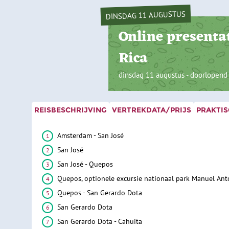
DINSDAG 11 AUGUSTUS
Online presentat
Rica
dinsdag 11 augustus - doorlopend
REISBESCHRIJVING
VERTREKDATA/PRIJS
PRAKTIS
Amsterdam - San José
San José
San José - Quepos
Quepos, optionele excursie nationaal park Manuel Ant
Quepos - San Gerardo Dota
San Gerardo Dota
San Gerardo Dota - Cahuita