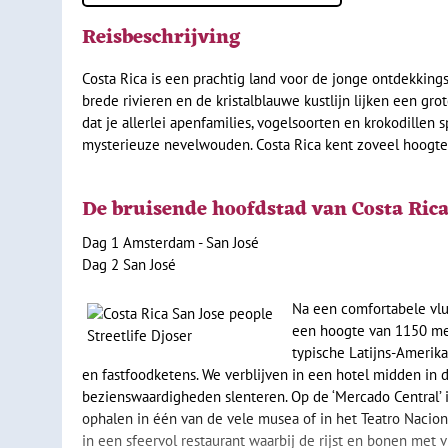
Reisbeschrijving
Costa Rica is een prachtig land voor de jonge ontdekkings
brede rivieren en de kristalblauwe kustlijn lijken een gro
dat je allerlei apenfamilies, vogelsoorten en krokodille
mysterieuze nevelwouden. Costa Rica kent zoveel hoogtepu
De bruisende hoofdstad van Costa Rica
Dag 1 Amsterdam - San José
Dag 2 San José
Na een comfortabele vluc
een hoogte van 1150 met
typische Latijns-Amerika
en fastfoodketens. We verblijven in een hotel midden in de
bezienswaardigheden slenteren. Op de ‘Mercado Central’ i
ophalen in één van de vele musea of in het Teatro Naciona
in een sfeervol restaurant waarbij de rijst en bonen met v