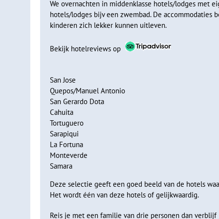
We overnachten in middenklasse hotels/lodges met eig
Costa Rica. Je kunt hier allerlei adrenaline verhogende a
hotels/lodges bijv een zwembad. De accommodaties bes
zoals een dagtocht naar het waterrijke natuurgebied Caño
kinderen zich lekker kunnen uitleven.
zoals apen, rivierschildpadden, leguanen, kaaimannen en 
maken van de hagedis met de spraakmakende bijnaam de 
Bekijk hotelreviews op
Je kunt een schitterende wandeling maken naar de indruk
kilometer naar de plek waar het water in een natuurlijke
San Jose
heerlijk afkoelen met een verfrissende duik in het kristal
Quepos/Manuel Antonio
willen proberen? Dan kun je de waterval ook te paard ve
San Gerardo Dota
Cahuita
Het is een uitstekend idee om deze actieve dag af te sl
Tortuguero
park vol stomende stroompjes en watervallen. Terwijl je
Sarapiqui
weelderige omgeving, met de groene vulkaan van 1600 m
La Fortuna
Monteverde
Wandelen door het groene nevelwoud 
Samara
Deze selectie geeft een goed beeld van de hotels waar
Dag 14 La Fortuna - Monteverde
Het wordt één van deze hotels of gelijkwaardig.
Dag 15 Monteverde
Reis je met een familie van drie personen dan verblijf
We reizen verder naar he