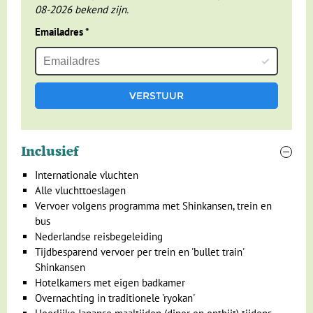
huizen, herbergen en tempels. Bezoek ook zeker de
08-2026 bekend zijn.
beroemde Sensōji tempel in Asakusa. Deze tempel wordt
Emailadres
*
druk bezocht door zowel aanbidders als toeristen. Wil je echt
wat anders, neem dan de tijd om te genieten van de typisch
Japanse theatervormen als het Kabuki en het gestileerde
Noh. In Ginza en Shinjuku zijn vele voorstellingen per week.
Japanners zijn ook dol op pretparken. Zo kun je ervoor kiezen
om een dagje naar Tokyo Disneyland te gaan. Gil je schor in
de Big Thunder Mountain, waan je een prinses in het kasteel
Inclusief
van Doornroosje of ga op de foto met Mickey Mouse.
Internationale vluchten
Alle vluchttoeslagen
Vervoer volgens programma met Shinkansen, trein en
Vanuit Tokyo brengen we een bezoek aan de 13e-eeuwse
bus
hoofdstad Kamakura, waar eeuwenoude tempels staan en de
Nederlandse reisbegeleiding
op één na hoogste bronzen Boeddha van Japan is te
Tijdbesparend vervoer per trein en 'bullet train'
bewonderen. De architectuur ademt hier de sfeer van lang
Shinkansen
vervlogen tijden. Tevens tref je in Kamakura goede
Hotelkamers met eigen badkamer
voorbeelden aan van de bijzondere Japanse tuinarchitectuur.
Overnachting in traditionele 'ryokan'