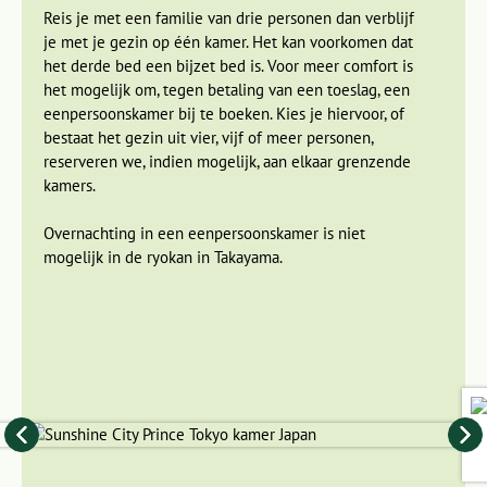
naast het bad en zeep je je helemaal in en spoel je je af.
Reis je met een familie van drie personen dan verblijf
Daarna ga je pas het bad in. Helemaal schoon en ontspannen
je met je gezin op één kamer. Het kan voorkomen dat
wordt er een heerlijke klassieke Japanse maaltijd geserveerd:
het derde bed een bijzet bed is. Voor meer comfort is
Hida kaiseki, bestaande uit een aantal kleine gerechten. Op
het mogelijk om, tegen betaling van een toeslag, een
deze manier komen de smaken het beste tot hun recht.
eenpersoonskamer bij te boeken. Kies je hiervoor, of
bestaat het gezin uit vier, vijf of meer personen,
reserveren we, indien mogelijk, aan elkaar grenzende
De vele tempels in Kyoto
kamers.
Dag 9 Kyoto
Dag 10 Kyoto, bezoek Nara en Fushimi Inaritempel
Overnachting in een eenpersoonskamer is niet
mogelijk in de ryokan in Takayama.