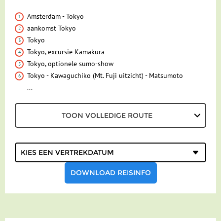
PRAKTISCHE INFORMATIE
Amsterdam - Tokyo
aankomst Tokyo
Accommodatie
FAQ
Tokyo
FOTO'S EN VIDEO
Vliegreis
Tokyo, excursie Kamakura
Tokyo, optionele sumo-show
REIS BOEKEN
Vervoer
Tokyo - Kawaguchiko (Mt. Fuji uitzicht) - Matsumoto
...
Bij de reis inbegrepen
Excursies
TOON VOLLEDIGE ROUTE
Reisdocumenten
Kies een
vertrekdatum
Geldzaken
Maaltijden
DOWNLOAD REISINFO
Gezondheid
Hotelverlenging