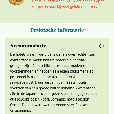
Het is in Japan gebruikelijk om noedels op te
achtergrond. Ook wordt de beroemde Chureito pagoda
slurpen en daarbij veel geluid te maken.
bezocht, vanaf waar je weer een heel ander uitzicht op Mt.
Fuji hebt en de pagoda samen met Mt. Fuji op de foto kunt
zetten.
Praktische informatie
Vervolgens trekken we verder naar de kasteelstad
Matsumoto. Vanaf de bovenste verdieping van het zwart-
witte Matsumoto kasteel kijk je uit over de Japanse Alpen:
Accommodatie
indrukwekkend. Houd je camera in de aanslag!
De hotels waarin we tijdens de reis overnachten zijn
De volgende stop is Takayama. Dit dorp heeft door zijn
comfortabele middenklasse hotels die centraal
geïsoleerde ligging in een vallei zijn oude charme weten te
gelegen zijn. Ze beschikken over alle moderne
bewaren. Je ziet hier nog veel traditionele houten huizen,
voorzieningen en hebben een eigen badkamer. Het
uitgevoerd met schuifdeuren en -wanden om in de hete en
personeel is naar Japanse traditie uiterst
vochtige zomers enige verkoeling te creëren. In de
servicebewust. Daarnaast zijn de meeste hotels
omgeving van Takayama kun je schitterende wandelingen
voorzien van een goede wifi verbinding. Zwembaden
maken en maak je voor het eerst kennis met het enorme
zijn in de Japanse cultuur geen standaard gegeven en
contrast tussen de grote steden en het Japanse platteland.
dus beperkt beschikbaar. Sommige hotels bieden
Onsen. Dit zijn warmwaterbronnen specifiek voor
ontspanning.