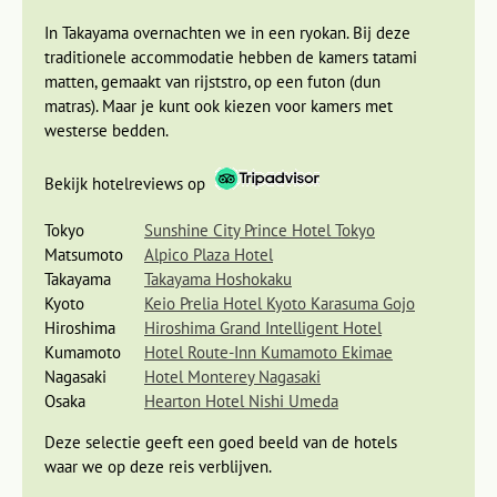
In Takayama overnachten we in een ryokan. Bij deze
traditionele accommodatie hebben de kamers tatami
matten, gemaakt van rijststro, op een futon (dun
matras). Maar je kunt ook kiezen voor kamers met
westerse bedden.
Bekijk hotelreviews op
Tokyo
Sunshine City Prince Hotel Tokyo
Matsumoto
Alpico Plaza Hotel
Takayama
Takayama Hoshokaku
Kyoto
Keio Prelia Hotel Kyoto Karasuma Gojo
Het openluchtmuseum (Hida no Sato), waar traditionele
Hiroshima
Hiroshima Grand Intelligent Hotel
houten huizen uit dit deel van Japan zijn verzameld, is een
Kumamoto
Hotel Route-Inn Kumamoto Ekimae
bezoek zeker waard. We overnachten hier in een ryokan. Net
Nagasaki
Hotel Monterey Nagasaki
als de Japanse reizigers in het Edo-tijdperk (1603-1868) slaap
Osaka
Hearton Hotel Nishi Umeda
je in een kamer met tatami matten op een futon (matras). Je
mag hier niet met schoenen naar binnen, maar er staan
Deze selectie geeft een goed beeld van de hotels
pantoffels voor je klaar. Het is gebruikelijk om voor het eten
waar we op deze reis verblijven.
te baden in een onsen. Eerst ga je zitten op een klein krukje