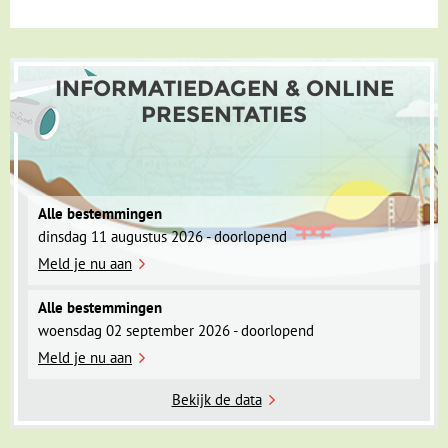
Na ons bezoek aan Hiroshima verlaten we Honshu en reizen
we naar het zuidelijke eiland Kyushu. Daar overnachten we
eerst in de vriendelijke stad Kumamoto, gedomineerd door
INFORMATIEDAGEN & ONLINE
een gigantisch kasteel uit de 17e eeuw. Door een tweetal
PRESENTATIES
aardbevingen in April 2016 is het kasteel zwaar beschadigd.
Het kasteel is grotendeels weer opgeknapt, maar er zijn nog
steeds herstelwerkzaamheden aan de gang.
Alle bestemmingen
dinsdag 11 augustus 2026 - doorlopend
Meld je nu aan
Alle bestemmingen
woensdag 02 september 2026 - doorlopend
Meld je nu aan
Bekijk de data