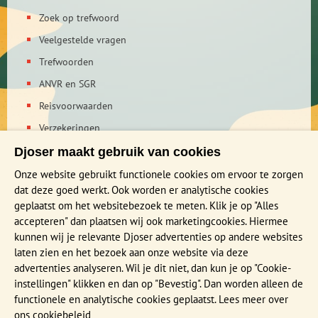
Halverwege de 16e eeuw arriveerden de Portugezen, die in
Zoek op trefwoord
1614 door de shogun werden verbannen, omdat hij de
Veelgestelde vragen
bekeringsdrift van de Jezuïeten als gevaarlijk was gaan
beschouwen. De contacten met het westen liepen vanaf die
Trefwoorden
tijd via de meer op handel georiënteerde Hollanders. Er
ANVR en SGR
ontstond een weliswaar miniem, maar wel uniek,
Reisvoorwaarden
handelscontact tussen Japan en de rest van de wereld, via de
Hollanders op het kleine eilandje Dejima.
Verzekeringen
Reis en boek met Djoser zekerheid
Djoser maakt gebruik van cookies
Privacy verklaring
Onze website gebruikt functionele cookies om ervoor te zorgen
dat deze goed werkt. Ook worden er analytische cookies
geplaatst om het websitebezoek te meten. Klik je op "Alles
MEER WETEN?
accepteren" dan plaatsen wij ook marketingcookies. Hiermee
Brochure aanvragen
kunnen wij je relevante Djoser advertenties op andere websites
laten zien en het bezoek aan onze website via deze
Presentaties en Infodagen
advertenties analyseren. Wil je dit niet, dan kun je op "Cookie-
Aanmelden nieuwsbrief
instellingen" klikken en dan op "Bevestig". Dan worden alleen de
functionele en analytische cookies geplaatst. Lees meer over
ons
cookiebeleid