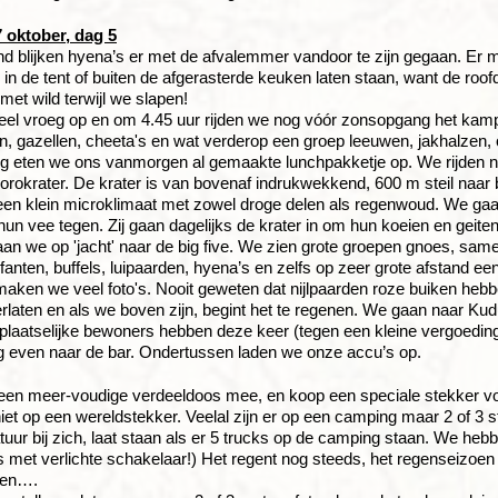
 oktober, dag 5
nd blijken hyena’s er met de afvalemmer vandoor te zijn gegaan. Er
n de tent of buiten de afgerasterde keuken laten staan, want de roofdie
met wild terwijl we slapen!
el vroeg op en om 4.45 uur rijden we nog vóór zonsopgang het kamp u
en, gazellen, cheeta's en wat verderop een groep leeuwen, jakhalzen,
g eten we ons vanmorgen al gemaakte lunchpakketje op. We rijden n
rokrater. De krater is van bovenaf indrukwekkend, 600 m steil naar b
k een klein microklimaat met zowel droge delen als regenwoud. We ga
un vee tegen. Zij gaan dagelijks de krater in om hun koeien en geiten 
aan we op 'jacht' naar de big five. We zien grote groepen gnoes, same
ifanten, buffels, luipaarden, hyena’s en zelfs op zeer grote afstand ee
 maken we veel foto's. Nooit geweten dat nijlpaarden roze buiken he
erlaten en als we boven zijn, begint het te regenen. We gaan naar K
plaatselijke bewoners hebben deze keer (tegen een kleine vergoedin
g even naar de bar. Ondertussen laden we onze accu’s op.
een meer-voudige verdeeldoos mee, en koop een speciale stekker voo
iet op een wereldstekker. Veelal zijn er op een camping maar 2 of 
tuur bij zich, laat staan als er 5 trucks op de camping staan. We heb
 met verlichte schakelaar!) Het regent nog steeds, het regenseizoen 
ten….