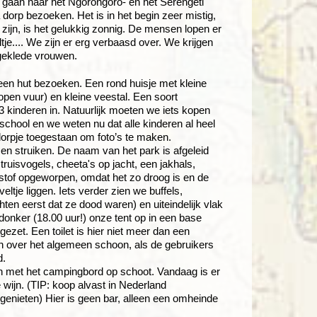
 gaan naar het Ngorongoro- en het Serengeti
orp bezoeken. Het is in het begin zeer mistig,
p zijn, is het gelukkig zonnig. De mensen lopen er
je.... We zijn er erg verbaasd over. We krijgen
geklede vrouwen.
een hut bezoeken. Een rond huisje met kleine
en vuur) en kleine veestal. Een soort
 kinderen in. Natuurlijk moeten we iets kopen
school en we weten nu dat alle kinderen al heel
 dorpje toegestaan om foto’s te maken.
 en struiken. De naam van het park is afgeleid
truisvogels, cheeta's op jacht, een jakhals,
el stof opgeworpen, omdat het zo droog is en de
tje liggen. Iets verder zien we buffels,
ten eerst dat ze dood waren) en uiteindelijk vlak
donker (18.00 uur!) onze tent op in een base
zet. Een toilet is hier niet meer dan een
zijn over het algemeen schoon, als de gebruikers
d.
en met het campingbord op schoot. Vandaag is er
wijn. (TIP: koop alvast in Nederland
genieten) Hier is geen bar, alleen een omheinde