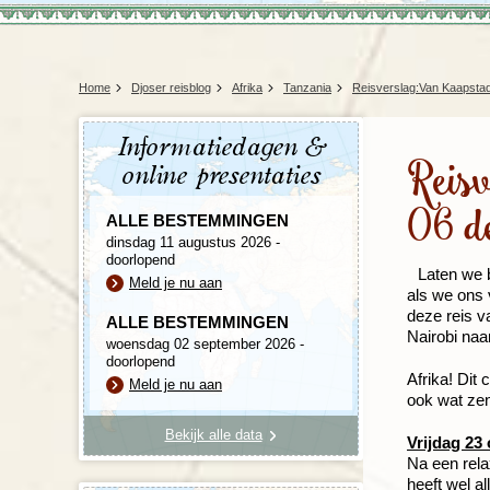
Home
Djoser reisblog
Afrika
Tanzania
Reisverslag:Van Kaapstad 
Informatiedagen &
Reis
online presentaties
06 d
ALLE BESTEMMINGEN
dinsdag 11 augustus 2026 -
doorlopend
Laten we 
Meld je nu aan
als we ons 
deze reis v
ALLE BESTEMMINGEN
Nairobi naa
woensdag 02 september 2026 -
doorlopend
Afrika! Dit 
Meld je nu aan
ook wat zen
Bekijk alle data
Vrijdag 23 
Na een rela
heeft wel a