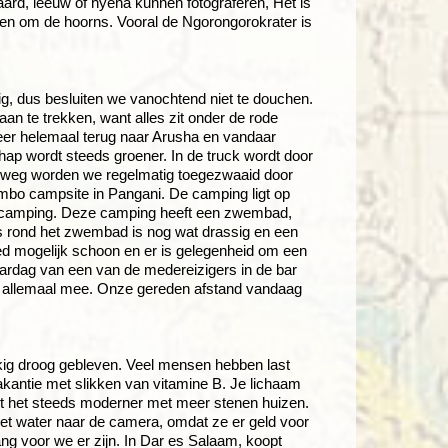
aard, leeuw of hyena kunnen fotograferen, Het is
leen om de hoorns. Vooral de Ngorongorokrater is
ig, dus besluiten we vanochtend niet te douchen.
aan te trekken, want alles zit onder de rode
eer helemaal terug naar Arusha en vandaar
hap wordt steeds groener. In de truck wordt door
erweg worden we regelmatig toegezwaaid door
bo campsite in Pangani. De camping ligt op
e camping. Deze camping heeft een zwembad,
as rond het zwembad is nog wat drassig en een
ed mogelijk schoon en er is gelegenheid om een
aardag van een van de medereizigers in de bar
n allemaal mee. Onze gereden afstand vandaag
kig droog gebleven. Veel mensen hebben last
kantie met slikken van vitamine B. Je lichaam
t het steeds moderner met meer stenen huizen.
et water naar de camera, omdat ze er geld voor
ang voor we er zijn. In Dar es Salaam, koopt