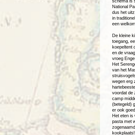
schema is s
National Pa
dus het uitz
in traditio
een welkom
De kleine k
toegang, ee
koepeltent 
en de vraag
vroeg Engel
Het Serenge
van het Mas
struisvogel
wegen erg z
hartebeeste
voordat de 
camp midden
(betegeld) 
er ook goed
Het eten is
pasta met w
zogenaamde 
kookplaats!