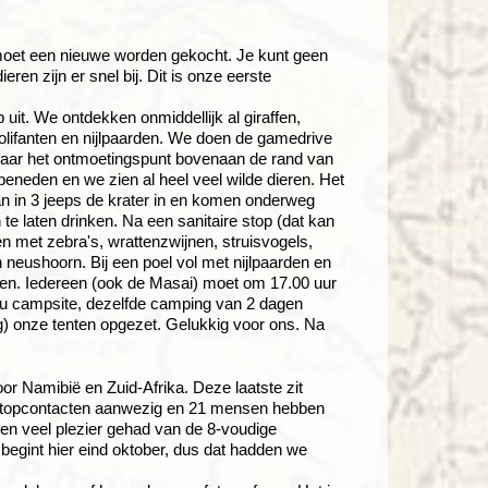
 moet een nieuwe worden gekocht. Je kunt geen
ren zijn er snel bij. Dit is onze eerste
it. We ontdekken onmiddellijk al giraffen,
 olifanten en nijlpaarden. We doen de gamedrive
aar het ontmoetingspunt bovenaan de rand van
eneden en we zien al heel veel wilde dieren. Het
an in 3 jeeps de krater in en komen onderweg
te laten drinken. Na een sanitaire stop (dat kan
n met zebra's, wrattenzwijnen, struisvogels,
n neushoorn. Bij een poel vol met nijlpaarden en
bben. Iedereen (ook de Masai) moet om 17.00 uur
udu campsite, dezelfde camping van 2 dagen
g) onze tenten opgezet. Gelukkig voor ons. Na
r Namibië en Zuid-Afrika. Deze laatste zit
3 stopcontacten aanwezig en 21 mensen hebben
ben veel plezier gehad van de 8-voudige
begint hier eind oktober, dus dat hadden we