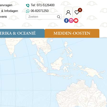
anvragen
Tel: 071-5126400
0
s & Infodagen
06-82071250
Mijn
Favoriete
Zoeken
evens
Djoser
reizen
RIKA & OCEANIË
MIDDEN-OOSTEN
Soort reizen
Landen
Landen
sh
gië
Rondreis (18)
Alaska
Maleisië
Noord-Macedonië
Egypte
kenland
Familiereis (9)
Australië
Mongolië
Noorwegen
Jordanië
and
Fietsreis (1)
Canada
Nepal
Polen
Marokko
and
Wandelreis (3)
Nieuw-Zeeland
Oezbekistan
Portugal
Oman
Cultuur (8)
Verenigde Staten
Singapore
Roemenië
Saoedi-Arabië
verdië
Sri Lanka
Sardinië
Tunesië
ovo
Taiwan
Schotland
Turkije
tië
Thailand
Servië
and
Tibet
Spanje
and
Turkmenistan
Turkije
an
uwen
Vietnam
Verenigd Koninkrijk
ira
Zijderoute
Wales