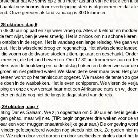
orstelbaar dat we soms op 2 of 3 meter afstand van de truck een luip
het aantal neushoorns door overbejaging sterk is afgenomen en dat al
end. Onze gereden afstand vandaag is 300 kilometer.
8 oktober, dag 6
08.00 uur op pad en zijn weer vroeg op. Alles is kletsnat en modder
 de tent wijst, ben je weer smerig. Het is zinloos om nu schone kleren 
ontbijten in de regen. Het is vandaag een lange reisdag. We gaan w
 kust. Het is wisselend droog en regenachtig. Het afwisselende landsc
die voorin op de dwarse stoelen zitten, gekaart en geschaakt. Ond
n mensen, die het land bewerken. Om 17.30 uur komen we aan op Tem
meters van de hoofdweg en na de afslag hotsen en botsen we naar d
groen en niet gefilterd water! We slaan deze keer maar over. Het gr
 tenten wordt op het tenniscourt opgezet. We maken de tenten zo go
te doen in de wasbakken. Het is even schipperen. We vieren de verj
ping en onze crew verrast haar met een Afrikaanse dans en wij doe
meter en dat is nog niet de langste dagafstand van de reis.
29 oktober, dag 7
hting Dar es Salaam. We zijn opgestaan om 5.30 uur en het is geluk
en gehad, maar wij niet. (TIP: begin ongeveer drie weken voor de va
baar een voor muggen onaantrekkelijke geur aan.) De omgeving word
inden gefotografeerd worden nog steeds niet leuk. Ze gooien hier m
en. We rijden door veel dorpen en door snelheidscontroles duurt het l