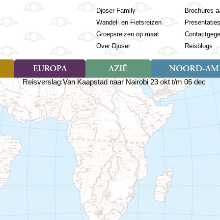
Djoser Family
Brochures a
Wandel- en Fietsreizen
Presentatie
Groepsreizen op maat
Contactgeg
Over Djoser
Reisblogs
EUROPA
AZIË
NOORD-AME
Soort reizen
Soort reizen
Landen
Soort reizen
Landen
ambique
Rondreis (28)
(Frans) Guyana
Rondreis (57)
Albanië
Rondreis (7)
Banglade
Geor
ibië
Familiereis (11)
Galapagos
Familiereis (22)
Andorra
Familiereis (2)
Bhutan
Grie
anda
Fietsreis (8)
Guatemala
Fietsreis (3)
Armenië
Natuur (5)
Cambodja
IJsl
Tomé en Principe
Wandelreis (23)
Honduras
Cultuur (28)
Azerbeidzjan
China
Ierl
ziland
Cultuur (12)
Mexico
Natuur (16)
Azoren
Filipijnen
Italië
zania
Natuur (3)
Nicaragua
Balkan
India
Kaap
o
Paaseiland
Baltische Staten
Indochina
Kos
bia
Paraguay
Bosnië en Herzegovina
Indonesië
Kroa
ibar
Peru
Bulgarije
Japan
Lapl
Nieuwe reizen
babwe
Suriname
Engeland
Jordanië
Letl
r
-Afrika
Rondreis China & Tibet, 42
Estland
Kazachst
Lito
dagen
Finland
Kirgizië
Made