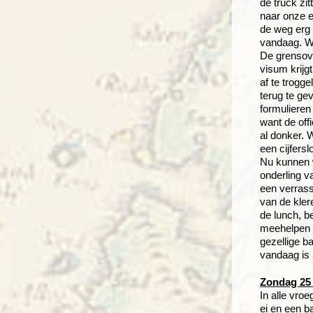
de truck zi
naar onze e
de weg erg 
vandaag. We
De grensove
visum krijg
af te trogg
terug te ge
formulieren
want de off
al donker. 
een cijfers
Nu kunnen w
onderling v
een verrass
van de kler
de lunch, be
meehelpen m
gezellige b
vandaag is 
Zondag 25 
In alle vro
ei en een b