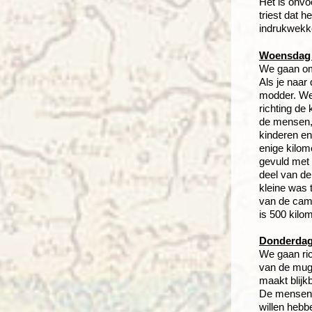
Het is onvo
triest dat 
indrukwekk
Woensdag 2
We gaan om 
Als je naar
modder. We 
richting de
de mensen, 
kinderen e
enige kilo
gevuld met 
deel van de
kleine was 
van de cam
is 500 kilo
Donderdag 
We gaan ric
van de mugg
maakt blijk
De mensen v
willen hebb