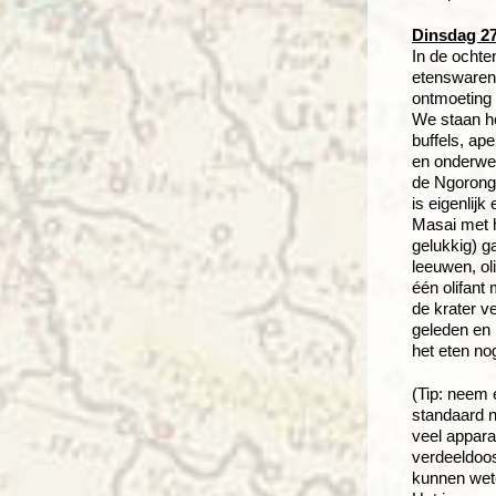
Dinsdag 27
In de ochte
etenswaren i
ontmoeting 
We staan he
buffels, ap
en onderwe
de Ngorongo
is eigenlij
Masai met h
gelukkig) g
leeuwen, ol
één olifant
de krater v
geleden en 
het eten no
(Tip: neem 
standaard n
veel appara
verdeeldoos
kunnen we