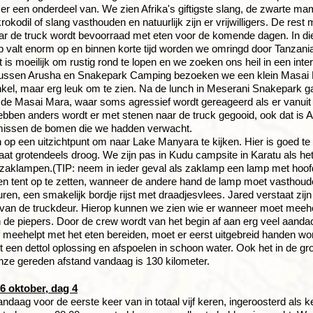
s er een onderdeel van. We zien Afrika's giftigste slang, de zwarte mam
rokodil of slang vasthouden en natuurlijk zijn er vrijwilligers. De rest
r de truck wordt bevoorraad met eten voor de komende dagen. In die
ep valt enorm op en binnen korte tijd worden we omringd door Tanzania
 is moeilijk om rustig rond te lopen en we zoeken ons heil in een inte
 Tussen Arusha en Snakepark Camping bezoeken we een klein Masai
kel, maar erg leuk om te zien. Na de lunch in Meserani Snakepark ga
de Masai Mara, waar soms agressief wordt gereageerd als er vanuit d
ebben anders wordt er met stenen naar de truck gegooid, ook dat is Afr
missen de bomen die we hadden verwacht.
op een uitzichtpunt om naar Lake Manyara te kijken. Hier is goed te 
aat grotendeels droog. We zijn pas in Kudu campsite in Karatu als he
zaklampen.(TIP: neem in ieder geval als zaklamp een lamp met hoof
n tent op te zetten, wanneer de andere hand de lamp moet vasthoud
ren, een smakelijk bordje rijst met draadjesvlees. Jared verstaat zij
van de truckdeur. Hierop kunnen we zien wie er wanneer moet meehe
n de piepers. Door de crew wordt van het begin af aan erg veel aand
f meehelpt met het eten bereiden, moet er eerst uitgebreid handen 
 een dettol oplossing en afspoelen in schoon water. Ook het in de 
ze gereden afstand vandaag is 130 kilometer.
 oktober, dag 4
andaag voor de eerste keer van in totaal vijf keren, ingeroosterd als