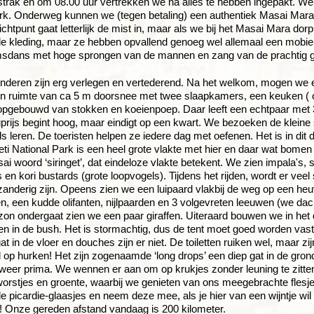
trak en om 08.00 uur vertrekken we na alles te hebben ingepakt. We
rk. Onderweg kunnen we (tegen betaling) een authentiek Masai Mara d
ichtpunt gaat letterlijk de mist in, maar als we bij het Masai Mara dor
nele kleding, maar ze hebben opvallend genoeg wel allemaal een mobielt
sdans met hoge sprongen van de mannen en zang van de prachtig 
inderen zijn erg verlegen en vertederend. Na het welkom, mogen we 
n ruimte van ca 5 m doorsnee met twee slaapkamers, een keuken ( op
opgebouwd van stokken en koeienpoep. Daar leeft een echtpaar met 3
prijs begint hoog, maar eindigt op een kwart. We bezoeken de kleine 
s leren. De toeristen helpen ze iedere dag met oefenen. Het is in dit
ti National Park is een heel grote vlakte met hier en daar wat bomen
ai woord ‘siringet’, dat eindeloze vlakte betekent. We zien impala's, s
s en kori bustards (grote loopvogels). Tijdens het rijden, wordt er ve
anderig zijn. Opeens zien we een luipaard vlakbij de weg op een heuvel
n, een kudde olifanten, nijlpaarden en 3 volgevreten leeuwen (we dach
zon ondergaat zien we een paar giraffen. Uiteraard bouwen we in het 
 in de bush. Het is stormachtig, dus de tent moet goed worden vastge
gat in de vloer en douches zijn er niet. De toiletten ruiken wel, maar 
 op hurken! Het zijn zogenaamde ‘long drops’ een diep gat in de gron
 weer prima. We wennen er aan om op krukjes zonder leuning te zitt
orstjes en groente, waarbij we genieten van ons meegebrachte flesje 
picardie-glaasjes en neem deze mee, als je hier van een wijntje wil 
! Onze gereden afstand vandaag is 200 kilometer.