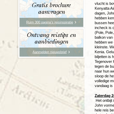
vlucht is b
Gratis brochure
Kenyatta Ai
aanvragen
dagen, John
hebben kenn
Ruim 300 pagina’s reisinspiratie
bussen heef
incheck is 
(Pole, Pole
Ontvang reistips en
balkon van 
aanbiedingen
hebben we o
kleinste. W
Kenia. Gelu
Aanmelden nieuwsbrief
biljetten is
Tegenover 
tegen de bu
naar hun we
sloop de he
volledige m
vandaag is 
Zaterdag 2
Het ontbijt
John vormen
hele reis b