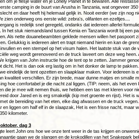
tten om je flesje water en je Lonely Planet in te bewaren. Alle reist
erste camping in de buurt van Arusha in Tanzania, wat ongeveer 350 k
slecht en daar heeft hij helemaal gelijk in. Nooit eerder (we zijn nog 
 zien onderweg ons eerste wild: zebra's, olifanten en ezeltjes....
rgang is redelijk snel geregeld, ondanks dat iedereen allerlei formuli
t. In het stuk niemandsland tussen Kenia en Tanzania wordt bij een 
elen. Als nette douanebeambten geklede mensen willen het paspoort 
ven. Gelukkig is iedereen alert en trapt niemand hierin en kan de g
 invullen en een stempel op het visum halen. Het laatste stuk van de
iciële weg wordt gerenoveerd en de truck laveert om deze weg heen
We krijgen van John instructie hoe de tent op te zetten. Jammer genoe
lot dicht. Het is dan ook erg lastig om in het donker de lamp te pakke
e eindelijk de tent opzetten en slaapklaar maken. Voor iedereen is 
an kwaliteit verschillen. Er zijn brede, maar dunne matjes en smalle ma
ing hoe comfortabel je die nacht zal liggen. (TIP: neem, als het even 
en die je mee wilt nemen thuis, we hebben een tas met kleren voor n
reid door Jared en is erg smakelijk (kip met groente en rijst). Het is w
et de bereiding van het eten, elke dag afwassen en de truck vegen
ar en liggen om half elf in de slaapzak, Het is een frisse nacht, maar
350 kilometer.
oktober, dag 3
egte leert John ons hoe we onze tent weer in de tas krijgen en onwenni
anaantje gaan we de slangen en de krokodillen van het Snakepark bek