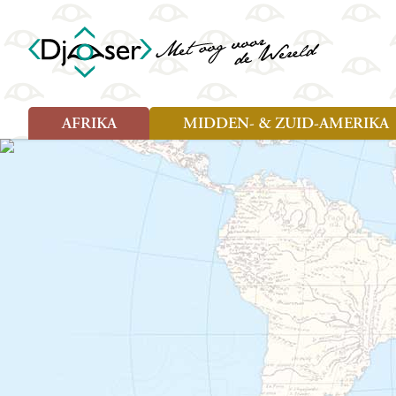
AFRIKA
MIDDEN- & ZUID-AMERIKA
Soort reizen
Soort reizen
Landen
Landen
Rondreis (26)
Rondreis (25)
Angola
Amazone
Moz
Familiereis (10)
Familiereis (11)
Benin
Argentinië
Nam
Fietsreis (2)
Fietsreis (1)
Botswana
Belize
Oeg
Wandelreis (1)
Cultuur (9)
Egypte
Bolivia
Sao 
Cultuur (3)
Natuur (13)
Ghana
Brazilië
Swa
Natuur (6)
Kaapverdië
Chili
Tan
Kenia
Colombia
Tog
Madagaskar
Costa Rica
Zam
Nieuwe reizen
Malawi
Cuba
Zanz
Voodoo in Benin en Togo, 16
Marokko
Ecuador
Zim
dagen
Mauritius
El Salvado
Zuid