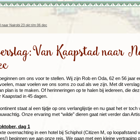
Rondreis Sulawesi &
Frankrijk
Laos
Mont
Molukken, 22 dagen
Malediven
naar Nairobi 23 okt t/m 06 dec
verslag:Van Kaapstad naar N
ec
beginnen om ons voor te stellen. Wij zijn Rob en Oda, 62 en 56 jaar 
voelen, maar voelen we ons soms zo oud als we zijn. Met dit verslag
an plan is te maken. Of herinneringen op te halen bij iedereen, die de
r Kaapstad in 45 dagen.
continent staat al een tijdje op ons verlanglijstje en nu gaat het er toc
uwachtig. Onze ervaring met “wilde” dieren gaat niet verder dan Art
oktober, dag 1
xte overnachting in een hotel bij Schiphol (Citizen M, op loopafstand 
lles!) beginnen we aan onze reis. We gaan met een kleine vertraging 