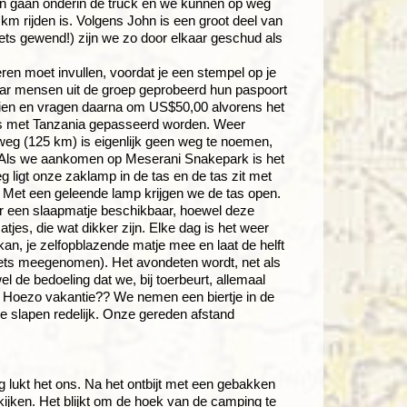
assen gaan onderin de truck en we kunnen op weg
m rijden is. Volgens John is een groot deel van
niets gewend!) zijn we zo door elkaar geschud als
eren moet invullen, voordat je een stempel op je
paar mensen uit de groep geprobeerd hun paspoort
zien en vragen daarna om US$50,00 alvorens het
rens met Tanzania gepasseerd worden. Weer
 weg (125 km) is eigenlijk geen weg te noemen,
. Als we aankomen op Meserani Snakepark is het
g ligt onze zaklamp in de tas en de tas zit met
n. Met een geleende lamp krijgen we de tas open.
er een slaapmatje beschikbaar, hoewel deze
tjes, die wat dikker zijn. Elke dag is het weer
kan, je zelfopblazende matje mee en laat de helft
iets meegenomen). Het avondeten wordt, net als
el de bedoeling dat we, bij toerbeurt, allemaal
. Hoezo vakantie?? We nemen een biertje in de
 we slapen redelijk. Onze gereden afstand
g lukt het ons. Na het ontbijt met een gebakken
ijken. Het blijkt om de hoek van de camping te