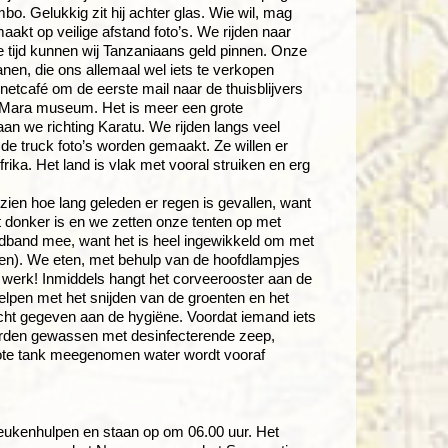
bo. Gelukkig zit hij achter glas. Wie wil, mag
 maakt op veilige afstand foto’s. We rijden naar
 tijd kunnen wij Tanzaniaans geld pinnen. Onze
nen, die ons allemaal wel iets te verkopen
rnetcafé om de eerste mail naar de thuisblijvers
 Mara museum. Het is meer een grote
an we richting Karatu. We rijden langs veel
e truck foto’s worden gemaakt. Ze willen er
ika. Het land is vlak met vooral struiken en erg
zien hoe lang geleden er regen is gevallen, want
t donker is en we zetten onze tenten op met
dband mee, want het is heel ingewikkeld om met
en). We eten, met behulp van de hoofdlampjes
n werk! Inmiddels hangt het corveerooster aan de
lpen met het snijden van de groenten en het
acht gegeven aan de hygiëne. Voordat iemand iets
worden gewassen met desinfecterende zeep,
grote tank meegenomen water wordt vooraf
 keukenhulpen en staan op om 06.00 uur. Het