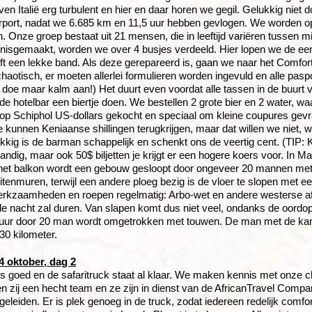
oven Italië erg turbulent en hier en daar horen we gegil. Gelukkig nie
rport, nadat we 6.685 km en 11,5 uur hebben gevlogen. We worden o
. Onze groep bestaat uit 21 mensen, die in leeftijd variëren tussen m
isgemaakt, worden we over 4 busjes verdeeld. Hier lopen we de eer
t een lekke band. Als deze gerepareerd is, gaan we naar het Comfort
chaotisch, er moeten allerlei formulieren worden ingevuld en alle pas
, doe maar kalm aan!) Het duurt even voordat alle tassen in de buur
de hotelbar een biertje doen. We bestellen 2 grote bier en 2 water, 
p Schiphol US-dollars gekocht en speciaal om kleine coupures gevraagd.
e kunnen Keniaanse shillingen terugkrijgen, maar dat willen we niet,
kkig is de barman schappelijk en schenkt ons de veertig cent. (TIP:
 handig, maar ook 50$ biljetten je krijgt er een hogere koers voor. In
het balkon wordt een gebouw gesloopt door ongeveer 20 mannen met
itenmuren, terwijl een andere ploeg bezig is de vloer te slopen met e
rkzaamheden en roepen regelmatig: Arbo-wet en andere westerse afk
le nacht zal duren. Van slapen komt dus niet veel, ondanks de oordop
uur door 20 man wordt omgetrokken met touwen. De man met de kango
30 kilometer.
4 oktober, dag 2
 is goed en de safaritruck staat al klaar. We maken kennis met onz
 zij een hecht team en ze zijn in dienst van de AfricanTravel Compan
egeleiden. Er is plek genoeg in de truck, zodat iedereen redelijk comf