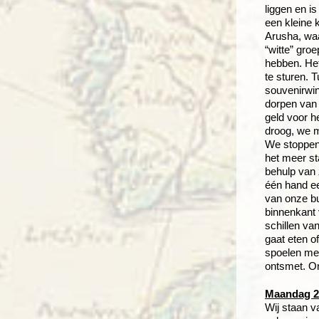
liggen en i
een kleine k
Arusha, waa
“witte” gro
hebben. Het
te sturen.
souvenirwin
dorpen van 
geld voor h
droog, we 
We stoppen 
het meer st
behulp van 
één hand ee
van onze bu
binnenkant 
schillen va
gaat eten o
spoelen met
ontsmet. On
Maandag 26
Wij staan v