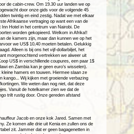
t door de cabin-crew. Om 19.30 uur landen we op
pgewacht door onze gids voor de volgende 45
idden twintig en eind zestig. Nadat we met elkaar
ste Afrikaanse vertraging op want een van de
 Inn Hotel in het centrum van Nairobi. De
poorten worden gekopieerd. Welkom in Afrika!!
t van de kamers zijn, maar dan kunnen we op het
waarvoor we US$ 10,40 moeten betalen. Gelukkig
 Alleen is bij ons het vijf-dollarbiljet, het
 want morgenochtend vertrekken we alweer uit
 Koop US$ in verschillende coupures, een paar 1$
 Malawi en Zambia kan je geen euro’s wisselen).
 kleine hamers en touwen. Hiermee slaan ze
en kango... Wij kijken met groeiende verbazing
ortingen. We weten dan nog niet, dat deze
jes. Vanuit de hotelkamer zien we dat de
 trilt rustig door. Onze gereden afstand
e chauffeur Jacob en onze kok Jared. Samen met
y. Ze komen alle drie uit Kenia en zullen ons de
ortabel zit. Jammer dat er geen bagagenetten in