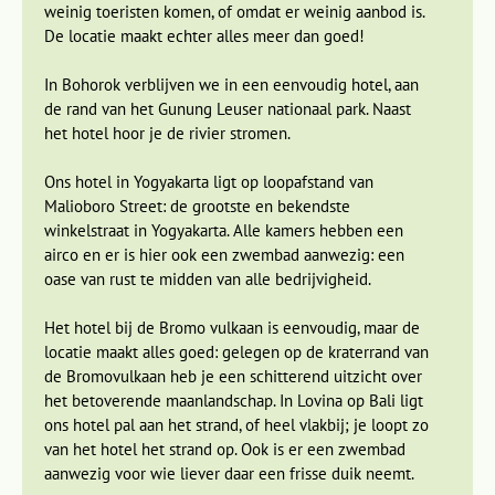
weinig toeristen komen, of omdat er weinig aanbod is.
De locatie maakt echter alles meer dan goed!
In Bohorok verblijven we in een eenvoudig hotel, aan
de rand van het Gunung Leuser nationaal park. Naast
Natuurlijk maken we vanuit ‘Yogya’ een excursie naar de
het hotel hoor je de rivier stromen.
beroemde
Borobudur
, dat op 40 km buiten de stad ligt. Dit
tussen de jaren 750 en 850 gebouwde grootste
Ons hotel in Yogyakarta ligt op loopafstand van
boeddhistische bouwwerk ter wereld is prachtig
Malioboro Street: de grootste en bekendste
gedecoreerd met onder andere reliëfs uit het leven van
winkelstraat in Yogyakarta. Alle kamers hebben een
Boeddha. De Borobudur heeft negen verdiepingen, voordat
airco en er is hier ook een zwembad aanwezig: een
je het bovenste platform bereikt. Op dit platform bevinden
oase van rust te midden van alle bedrijvigheid.
zich meer dan 400 klokvormige stoepa's, elk met een
Boeddhabeeld erin. We brengen ook een bezoek aan de
Het hotel bij de Bromo vulkaan is eenvoudig, maar de
dichtbij Yogyakarta gelegen hindoeïstische Prambanan
locatie maakt alles goed: gelegen op de kraterrand van
tempels. Op de verschillende tempelgebouwen met spitse
de Bromovulkaan heb je een schitterend uitzicht over
torens zie je verhalen uit vervlogen tijden gehakt uit het
het betoverende maanlandschap. In Lovina op Bali ligt
vulkanische steen.
ons hotel pal aan het strand, of heel vlakbij; je loopt zo
van het hotel het strand op. Ook is er een zwembad
aanwezig voor wie liever daar een frisse duik neemt.