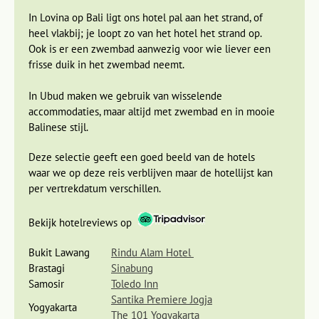
In Lovina op Bali ligt ons hotel pal aan het strand, of
heel vlakbij; je loopt zo van het hotel het strand op.
Ook is er een zwembad aanwezig voor wie liever een
frisse duik in het zwembad neemt.
In Ubud maken we gebruik van wisselende
accommodaties, maar altijd met zwembad en in mooie
Balinese stijl.
Deze selectie geeft een goed beeld van de hotels
waar we op deze reis verblijven maar de hotellijst kan
per vertrekdatum verschillen.
De volgende dag maken we een stadstour met een
becak
,
een soort bakfiets, waarbij je langs de leukste plekjes van
Bekijk hotelreviews op
Yogyakarta
komt. Later kan je op eigen gelegenheid de stad
verder ontdekken. In het centrum van Yogyakarta bevindt
Bukit Lawang
Rindu Alam Hotel
zich het Kraton, een ommuurd stukje stad waarin het paleis
Brastagi
Sinabung
van de sultan ligt. Ook kan je een bezoek brengen aan de
Samosir
Toledo Inn
vogeltjesmarkt. De lange winkelstraat Jalan Malioboro en de
Santika Premiere Jogja
Yogyakarta
markt zijn een waar mekka voor winkelliefhebbers. Vergeet
The 101 Yogyakarta