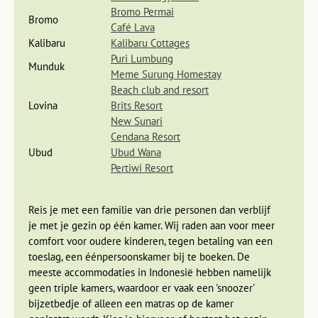
niet te onderhandelen! De keuze aan moderne en
Bromo Permai
Bromo
traditionele batik, zilver, leer en allerlei andere
Café Lava
handwerkproducten is enorm en in de talloze ateliers kun je
Kalibaru
Kalibaru Cottages
kijken hoe de producten gemaakt worden. 's Avonds kun je
Puri Lumbung
Munduk
een bezoek brengen aan één van de traditionele muziek- en
Meme Surung Homestay
dansvoorstellingen zoals het prachtige Ramayanaballet.
Beach club and resort
Yogyakarta is een gemoedelijke stad, met veel leuke
Lovina
Brits Resort
bezienswaardigheden, die bijna allemaal op loopafstand
New Sunari
liggen.
Cendana Resort
Ubud
Ubud Wana
Pertiwi Resort
De Bromovulkaan en vele plantages op
Oost-Java
Reis je met een familie van drie personen dan verblijf
Dag 11 Yogyakarta - becak tour
je met je gezin op één kamer. Wij raden aan voor meer
Dag 12 Yogyakarta - Malang
comfort voor oudere kinderen, tegen betaling van een
Dag 13 Malang - Bromovulkaan
toeslag, een éénpersoonskamer bij te boeken. De
meeste accommodaties in Indonesië hebben namelijk
We rijden verder naar Malang, een oud-koloniale stad met
geen triple kamers, waardoor er vaak een 'snoozer'
een Europese sfeer. Proef eens een typische Indonesische
bijzetbedje of alleen een matras op de kamer
koffie: ‘kopi tubruk’ (dubbel gemalen koffie die moet