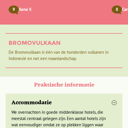
dan 20, overleg dan voor boeking met Djoser. Je vindt de
De volgende dag reizen we met een binnenlandse vlucht, via
beschikbaarheid en de leeftijden van de kinderen van al
9
Ilona V.
8
Car
Jakarta, naar Yogyakarta.
geboekte families bij de reisdata.
Java
Het minimumaantal deelnemers op de Familyreis is 10 (3
gezinnen), het maximumaantal personen is 26.
Met de tuktuk door het culturele
De gemiddelde groepsgrootte om de reis door te laten
BROMOVULKAAN
Yogyakarta
gaan is 10.
De Bromovulkaan is één van de honderden vulkanen in
Dag 9 Medan - vlucht naar Yogyakarta
Indonesië en net een maanlandschap.
Dag 10 Yogyakarta, excursie Borobudur en Prambanen
Praktische informatie
Accommodatie
We overnachten in goede middenklasse hotels, die
meestal centraal gelegen zijn. Een aantal hotels zijn
wat eenvoudiger omdat ze op plekken liggen waar