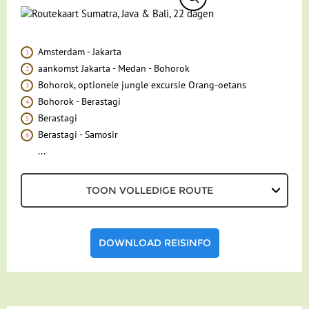
REVIEWS
PRAKTISCHE INFORMATIE
Amsterdam - Jakarta
aankomst Jakarta - Medan - Bohorok
Accommodatie
FAQ
Bohorok, optionele jungle excursie Orang-oetans
FOTO'S EN VIDEO
Vliegreis
Bohorok - Berastagi
Berastagi
REIS BOEKEN
Vervoer
Berastagi - Samosir
...
Bij de reis inbegrepen
Excursies
TOON VOLLEDIGE ROUTE
Geldzaken
Maaltijden
DOWNLOAD REISINFO
Gezondheid
Hotelverlenging