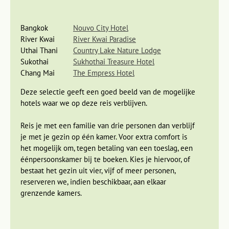
Bangkok
Nouvo City Hotel
River Kwai
River Kwai Paradise
Uthai Thani
Country Lake Nature Lodge
Sukothai
Sukhothai Treasure Hotel
Je kunt hier heerlijk uitrusten of een bezoek brengen aan de
Chang Mai
The Empress Hotel
Erawan-watervallen. Deze indrukwekkende watervallen
Deze selectie geeft een goed beeld van de mogelijke
liggen midden in de jungle en bestaan uit zeven trappen. Na
hotels waar we op deze reis verblijven.
een wandeling door de jungle bereik je de eerste trap waar
je heerlijk kunt ‘douchen’ onder de waterval of een
Reis je met een familie van drie personen dan verblijf
verfrissende duik kunt nemen in het blauwe water. Echte
je met je gezin op één kamer. Voor extra comfort is
avonturiers lopen nog even verder naar de volgende trappen.
het mogelijk om, tegen betaling van een toeslag, een
's Avonds kun je in je hangmat op de veranda de stilte van de
éénpersoonskamer bij te boeken. Kies je hiervoor, of
omgeving in je opnemen en genieten van het voorbij
bestaat het gezin uit vier, vijf of meer personen,
stromende water.
reserveren we, indien beschikbaar, aan elkaar
grenzende kamers.
Stap terug in de tijd in Sukhothai
Dag 7 Uthai Thani - Sukhothai