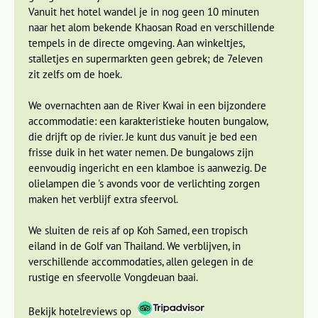
Vanaf hier vertrekken we naar Kanchanaburi. De sporen van
Vanuit het hotel wandel je in nog geen 10 minuten
de Tweede Wereldoorlog en de restanten van de beruchte
naar het alom bekende Khaosan Road en verschillende
Birma-spoorlijn vertellen veel over de WOII in Thailand. Als
tempels in de directe omgeving. Aan winkeltjes,
we in Kanchanaburi aankomen kunnen we, als het lokale
stalletjes en supermarkten geen gebrek; de 7eleven
boemeltje op tijd is, op de trein stappen die ons over de
zit zelfs om de hoek.
'
Bridge on the River Kwai
' brengt. We maken een
spectaculaire rit over het spoor en langs de rivier naar het
We overnachten aan de River Kwai in een bijzondere
plaatsje Nam Tok. Dan reizen we verder naar ons speciale
accommodatie: een karakteristieke houten bungalow,
verblijf voor de komende nachten. We verblijven namelijk in
die drijft op de rivier. Je kunt dus vanuit je bed een
avontuurlijke, eenvoudige maar comfortabele op
frisse duik in het water nemen. De bungalows zijn
bamboevlotten gebouwde bungalows die midden in de
eenvoudig ingericht en een klamboe is aanwezig. De
jungle op de rivier drijven. Tijd voor waterpret en een
olielampen die 's avonds voor de verlichting zorgen
verfrissende duik.
maken het verblijf extra sfeervol.
We sluiten de reis af op Koh Samed, een tropisch
eiland in de Golf van Thailand. We verblijven, in
verschillende accommodaties, allen gelegen in de
rustige en sfeervolle Vongdeuan baai.
Bekijk hotelreviews op