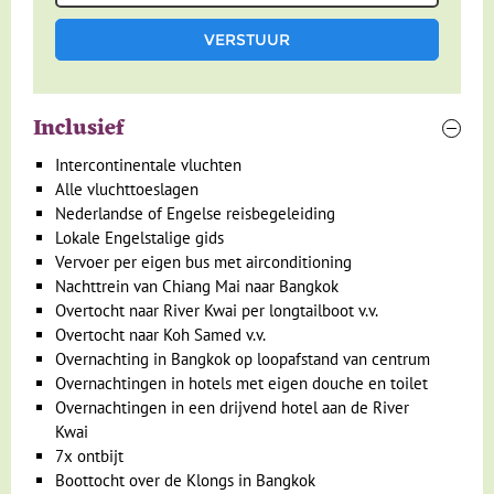
tempel die helemaal met porselein is belegd. In het museum
Royal Barges kun je de versierde oude boten van de koning
bekijken. Alle bezienswaardigheden in Bangkok zijn
overigens ook gemakkelijk met gewone taxi en openbaar
Inclusief
vervoer te bereiken en uiteraard brengt de ludieke
tuk-tuk
je
overal waar je wilt zijn. Spreek wel van te voren een prijs af!
Intercontinentale vluchten
Anders kan je voor rare verrassingen komen te staan.
Alle vluchttoeslagen
Nederlandse of Engelse reisbegeleiding
Misschien is het wel het leukste om Bangkok op de fiets te
Lokale Engelstalige gids
ontdekken. Tijdens een leuke, vrijblijvende excursie fietsen
Vervoer per eigen bus met airconditioning
we door de smalle stegen en langs verborgen tempels die
Nachttrein van Chiang Mai naar Bangkok
de stad zo interessant maken. We pakken ook een ‘longtail’
Overtocht naar River Kwai per longtailboot v.v.
naar de andere kant van de rivier en ontdekken dat Bangkok
Overtocht naar Koh Samed v.v.
niet alleen uit drukke straten en wolkenkrabbers bestaat. We
Overnachting in Bangkok op loopafstand van centrum
stoppen bij mooie tempels en nemen even de tijd voor een
Overnachtingen in hotels met eigen douche en toilet
lokale markt.
Overnachtingen in een drijvend hotel aan de River
Kwai
7x ontbijt
Boottocht over de Klongs in Bangkok