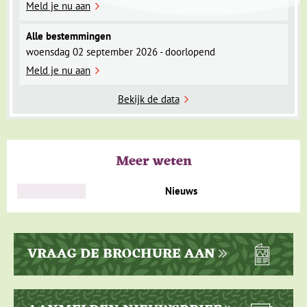
Meld je nu aan
Relaxen op paradijselijk Koh Samed
Alle bestemmingen
woensdag 02 september 2026 - doorlopend
Dag 12 Koh Samed
Dag 13 Koh Samed
Meld je nu aan
Dag 14 Koh Samed - Bangkok - Amsterdam
Dag 15 aankomst Amsterdam
Bekijk de data
Meer weten
Nieuws
VRAAG DE BROCHURE AAN