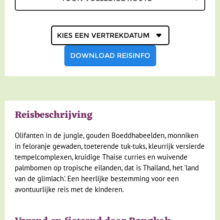
Geldzaken
Kies een
vertrekdatum
Maaltijden
DOWNLOAD REISINFO
Gezondheid
Hotelverlenging
Klimaat en geografie
Reisbeschrijving
Reisbegeleiding en gidsen
Olifanten in de jungle, gouden Boeddhabeelden, monniken
in feloranje gewaden, toeterende tuk-tuks, kleurrijk versierde
tempelcomplexen, kruidige Thaise curries en wuivende
palmbomen op tropische eilanden, dat is Thailand, het 'land
van de glimlach'. Een heerlijke bestemming voor een
avontuurlijke reis met de kinderen.