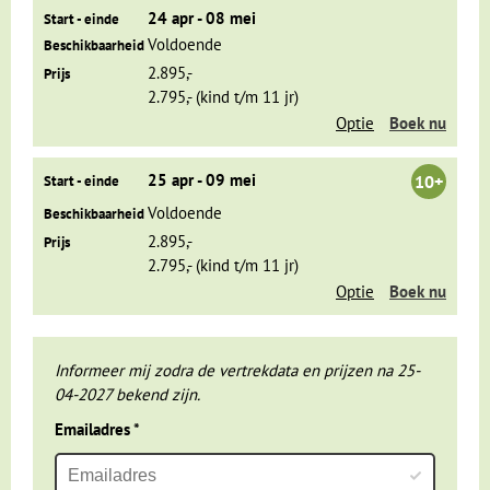
24 apr - 08 mei
bladgoud! Spring nog maar een keer in de watertaxi, want
Start - einde
Chinatown mag je ook echt niet overslaan als je in Bangkok
Voldoende
Beschikbaarheid
bent. Tussen Chinese opschriften en lampionnetjes betreed
2.895,-
Prijs
je een wereld van levendige, geurige straatmarkten,
2.795,- (kind t/m 11 jr)
winkeltjes en eethuisjes. Elk cliché is waar, ook hier kom je
Optie
Boek nu
oren en ogen tekort!
25 apr - 09 mei
10+
Start - einde
Voldoende
Beschikbaarheid
2.895,-
Prijs
2.795,- (kind t/m 11 jr)
Optie
Boek nu
Informeer mij zodra de vertrekdata en prijzen na 25-
04-2027 bekend zijn.
Emailadres
*
Aan de overkant van de rivier ligt Wat Arun, de mooie, witte