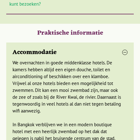
kunt bezoeken?
Praktische informatie
Accommodatie
We overnachten in goede middenklasse hotels. De
kamers hebben altijd een eigen douche, toilet en
airconditioning of beschikken over een klamboe.
Vervolgens rijden we naar de drijvende markt van Damnoen
Vrijwel al onze hotels bieden een mogelijkheid tot
Saduak. Uit de verre, waterrijke omtrek komen boeren hier
zwemmen. Dit kan een mooi zwembad zijn, maar ook
hun groenten, fruit, vlees en andere producten verhandelen,
de zee of zoals bij de River Kwai, de rivier. Daarnaast is
een kleurrijk schouwspel. Honderden bootjes drijven met
tegenwoordig in veel hotels al dan niet tegen betaling
koopwaar op de rivier. We stappen zelf ook in een bootje en
wifi aanwezig.
al snel zijn we omgeven door varende kooplui met hun
kleurrijke koopwaar. Let er wel op dat je wat van de prijs
In Bangkok verblijven we in een modern boutique
afdingt, dat is gebruikelijk in Azië!
hotel met een heerlijk zwembad op het dak dat
gelegen is nabij het bruisende centrum van de stad.