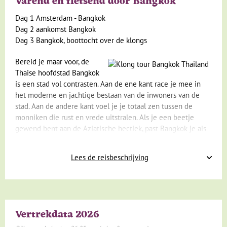
Varend en fietsend door Bangkok
Dag 1 Amsterdam - Bangkok
Dag 2 aankomst Bangkok
Dag 3 Bangkok, boottocht over de klongs
Bereid je maar voor, de
Thaise hoofdstad Bangkok
is een stad vol contrasten. Aan de ene kant race je mee in
het moderne en jachtige bestaan van de inwoners van de
stad. Aan de andere kant voel je je totaal zen tussen de
monniken die rust en vrede uitstralen. Als je een beetje
gewend bent aan de Aziatische hectiek, past Bangkok je als
een heerlijke warme jas. Met een speciale
longtailboot
varen
we over de zogenaamde klongs, smalle kanalen die de stad
Lees de reisbeschrijving
doorkruisen en leren we Bangkok van een andere kant
kennen. Het klinkt cliché maar het lijkt of de tijd hier heeft
stil gestaan. Trotse grootouders houden toezicht op hun
spelende en zwemmende kleinkinderen, terwijl de ouders
druk zijn met hun dagelijkse bezigheden. Dwars door de stad
Vertrekdata 2026
stroomt de Chao Phraya River die de stad in tweeën