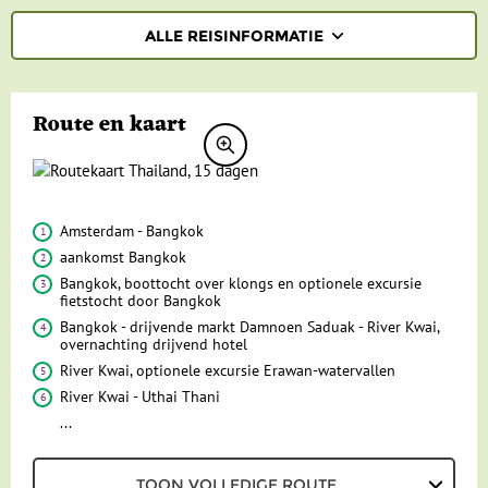
ALLE REISINFORMATIE
REISBESCHRIJVING
Route en kaart
VERTREKDATA/PRIJS
REVIEWS
PRAKTISCHE INFORMATIE
Amsterdam - Bangkok
aankomst Bangkok
Accommodatie
FAQ
Bangkok, boottocht over klongs en optionele excursie
fietstocht door Bangkok
FOTO'S EN VIDEO
Vliegreis
Bangkok - drijvende markt Damnoen Saduak - River Kwai,
overnachting drijvend hotel
REIS BOEKEN
Vervoer
River Kwai, optionele excursie Erawan-watervallen
Bij de reis inbegrepen
River Kwai - Uthai Thani
...
Excursies
TOON VOLLEDIGE ROUTE
Reisdocumenten