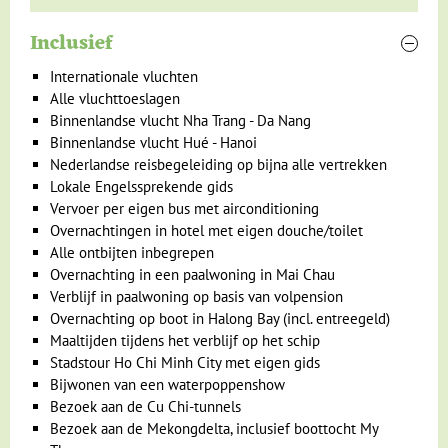
Inclusief
Internationale vluchten
De volgende ochtend kun je een boottocht op de
Mekong
Alle vluchttoeslagen
maken en de drijvende groothandelsmarkt bezoeken. Uit de
Binnenlandse vlucht Nha Trang - Da Nang
verre, waterrijke omtrek komen boeren hier hun groenten,
Binnenlandse vlucht Hué - Hanoi
fruit en andere producten verhandelen; een kleurrijk
Nederlandse reisbegeleiding op bijna alle vertrekken
schouwspel. De kraampjes staan hier niet op de grond, maar
Lokale Engelssprekende gids
de bootjes drijven op de rivier met hun koopwaar. De
Vervoer per eigen bus met airconditioning
producten zijn voornamelijk voor 'grootverbruik', maar je kunt
Overnachtingen in hotel met eigen douche/toilet
prima souvenirs of een flesje fris kopen. Drink een kopje
Alle ontbijten inbegrepen
koffie op het water, terwijl je het leven op de markt bekijkt.
Overnachting in een paalwoning in Mai Chau
Let wel op dat je afdingt, want dat is een gebruik in heel
Verblijf in paalwoning op basis van volpension
Zuidoost-Azië! Na afloop rijden we door naar Mui Ne.
Overnachting op boot in Halong Bay (incl. entreegeld)
Maaltijden tijdens het verblijf op het schip
Op weg naar
Mui Ne
hoef je je zeker niet te vervelen. Het
Stadstour Ho Chi Minh City met eigen gids
veranderende landschap trekt als een film aan je voorbij.
Bijwonen van een waterpoppenshow
Boeren drogen op de weg hun rijst waardoor de weg nog
Bezoek aan de Cu Chi-tunnels
smaller wordt. Ook de wind kan een handje helpen door de
Bezoek aan de Mekongdelta, inclusief boottocht My
rijst in de lucht te gooien, zodat de losse vliesjes wegwaaien.