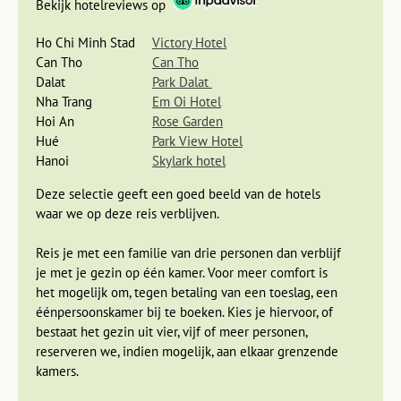
Bekijk hotelreviews op
Ho Chi Minh Stad
Victory Hotel
Can Tho
Can Tho
Dalat
Park Dalat
Nha Trang
Em Oi Hotel
Hoi An
Rose Garden
Veel huizen zijn kleurig beschilderd in
Hoi An
en auto’s
Hué
Park View Hotel
worden in het oude centrum niet toegestaan. Sommige oude
Hanoi
Skylark hotel
Chinese huizen worden nu voor bezoekers opengesteld door
de eigenaren, in de hoop dat ze van de donaties het huis
Deze selectie geeft een goed beeld van de hotels
kunnen restaureren. Zo krijg je een goede indruk van de
waar we op deze reis verblijven.
enorme welvaart die Chinese handelsfamilies hier hadden. In
de hoofdstraat vind je veel winkeltjes waar zijde kleding
Reis je met een familie van drie personen dan verblijf
wordt verkocht of op maat gemaakt. Het stadje leent zich
je met je gezin op één kamer. Voor meer comfort is
uitstekend voor rondslenteren en genieten van het leven op
het mogelijk om, tegen betaling van een toeslag, een
straat.
éénpersoonskamer bij te boeken. Kies je hiervoor, of
bestaat het gezin uit vier, vijf of meer personen,
We verblijven hier twee volle dagen, zodat je op je gemak
reserveren we, indien mogelijk, aan elkaar grenzende
alles kunt bekijken. Sta 's ochtends eens heel vroeg op en
kamers.
loop naar de markt langs de rivier waar het dan een drukte