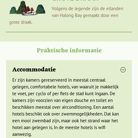
gaan is 10.
gevestigd. Dit is terug te zien aan veel gebouwen en villa’s
Volgens de legende zijn de eilanden
in de stad. Vietnamezen komen hier graag op huwelijksreis.
van Halong Bay gemaakt door een
Dalat staat ook bekend om de bloemen, planten en
grote draak.
gewassen die in de omgeving groeien, zo vind je hier zelfs
aardbeien. In het centrum van Dalat is een centrale markt
waar je heerlijk fruit kunt kopen en lekker kunt avondeten.
Praktische informatie
Naast een bezoek aan de centrale markt, is in Dalat genoeg
te beleven. Zo kun je een bezoek brengen aan het
Crazy
Accommodatie
House
, dit is een boomhut-achtig bouwwerk, wat een
mengeling is van Alice in Wonderland en de kunst van
Er zijn kamers gereserveerd in meestal centraal
Salvador Dali. Je kunt ook een waterfiets huren bij het Xuan
gelegen, comfortabele hotels, van waaruit je makkelijk
Huongmeer, of een wandeling maken over de boulevard van
te voet, per cyclo of per fiets de stad kunt ingaan. De
het meer.
kamers zijn voorzien van eigen douche en toilet en
beschikken meestal over airconditioning. Een aantal
Daarnaast brengen we een bezoek aan een Cao Dai-tempel.
hotels beschikt ook over zwemmogelijkheden. Dat kan
Cao Dai is een van de meest intrigerende religies in
een mooi zwembad zijn, maar ook het strand waar het
Vietnam. Met een een beetje geluk, kunnen we de
hotel aan gelegen is. In de meeste hotels is wifi
dagelijkse, strak gedisciplineerde, ceremonie meemaken.
aanwezig.