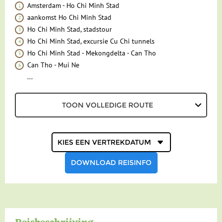
Amsterdam - Ho Chi Minh Stad
aankomst Ho Chi Minh Stad
Accommodatie
FAQ
Ho Chi Minh Stad, stadstour
FOTO'S EN VIDEO
Vliegreis
Ho Chi Minh Stad, excursie Cu Chi tunnels
Ho Chi Minh Stad - Mekongdelta - Can Tho
REIS BOEKEN
Vervoer
Can Tho - Mui Ne
...
Bij de reis inbegrepen
Excursies
TOON VOLLEDIGE ROUTE
Reisdocumenten
Kies een
vertrekdatum
Geldzaken
Maaltijden
DOWNLOAD REISINFO
Gezondheid
Hotelverlenging