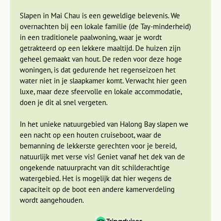
Vietnamees koken en fietsen door Hoi
Slapen in Mai Chau is een geweldige belevenis. We
An
overnachten bij een lokale familie (de Tay-minderheid)
in een traditionele paalwoning, waar je wordt
Dag 10 Nha Trang - vlucht naar Danang - Hoi An
getrakteerd op een lekkere maaltijd. De huizen zijn
Dag 11 Hoi An, fietstocht in de omgeving
geheel gemaakt van hout. De reden voor deze hoge
Dag 12 Hoi An, kookworkshop en optionele excursie My Son
woningen, is dat gedurende het regenseizoen het
water niet in je slaapkamer komt. Verwacht hier geen
Om de grote afstand tussen Nha Trang en Hoi An te
luxe, maar deze sfeervolle en lokale accommodatie,
overbruggen, stappen we in Nha Trang in het vliegtuig naar
doen je dit al snel vergeten.
Danang. Vanaf de luchthaven is het nog ongeveer drie
kwartier rijden naar Hoi An.
In het unieke natuurgebied van Halong Bay slapen we
een nacht op een houten cruiseboot, waar de
bemanning de lekkerste gerechten voor je bereid,
natuurlijk met verse vis! Geniet vanaf het dek van de
ongekende natuurpracht van dit schilderachtige
watergebied. Het is mogelijk dat hier wegens de
capaciteit op de boot een andere kamerverdeling
wordt aangehouden.