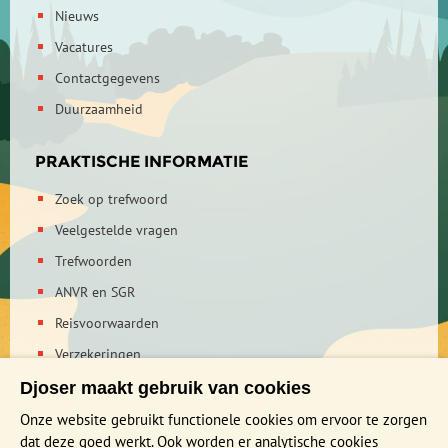
Nieuws
Russische horloges, keramiek, typisch Vietnamese
rijsthoeden, houtsnijwerk, Chinese geborduurde kleden en
Vacatures
zijde. Je kunt het zo gek niet bedenken of het is er te koop!
Contactgegevens
Waarschijnlijk beheers je de kunst van het afdingen na drie
weken tot in de details, want overal geldt dat je wel eerst
Duurzaamheid
moet afdingen voordat je tot koop overgaat.
PRAKTISCHE INFORMATIE
Zoek op trefwoord
Veelgestelde vragen
Trefwoorden
ANVR en SGR
Reisvoorwaarden
Verzekeringen
Reis en boek met Djoser zekerheid
Djoser maakt gebruik van cookies
Privacy verklaring
Onze website gebruikt functionele cookies om ervoor te zorgen
dat deze goed werkt. Ook worden er analytische cookies