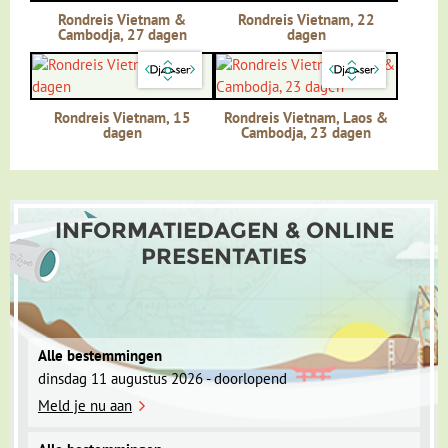
Dag 16 Hanoi
Rondreis Vietnam &
Rondreis Vietnam, 22
Cambodja, 27 dagen
dagen
Dag 17 Hanoi - Mai Chau, overnachting paalwoning
Rondreis Vietnam, 15
Rondreis Vietnam, Laos &
dagen
Cambodja, 23 dagen
INFORMATIEDAGEN & ONLINE
PRESENTATIES
Alle bestemmingen
De sfeervolle hoofdstad Hanoi is gebouwd op de oevers van
dinsdag 11 augustus 2026 - doorlopend
de rode rivier en ademt een geheel andere sfeer dan de
drukke zakenstad Ho Chi Minh City. Je hebt hier voldoende
Meld je nu aan
tijd om de stad op eigen gelegenheid te verkennen.