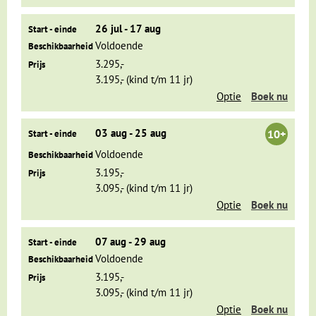
stranden in Mui Ne
Dag 5 Ho Chi Minh Stad - Mekongdelta - Can Tho
26 jul - 17 aug
Start - einde
Dag 6 Can Tho - Mui Ne
Voldoende
Beschikbaarheid
Dag 7 Mui Ne
3.295,-
Prijs
3.195,- (kind t/m 11 jr)
Op dag vijf vertrekken we naar de Mekongdelta, buiten de
Optie
Boek nu
stad. We bezoeken daar onder andere het Kokosnoten-eiland,
een fabriek waar bakstenen worden gemaakt en een weverij.
Ook maken we kennis met de traditionele Vietnamese
03 aug - 25 aug
10+
Start - einde
muziek.
Voldoende
Beschikbaarheid
3.195,-
Prijs
3.095,- (kind t/m 11 jr)
Optie
Boek nu
07 aug - 29 aug
Start - einde
Voldoende
Beschikbaarheid
3.195,-
Prijs
3.095,- (kind t/m 11 jr)
Optie
Boek nu