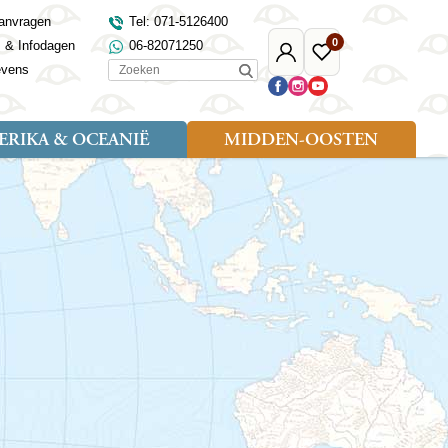
anvragen
Tel: 071-5126400
0
s & Infodagen
06-82071250
Mijn
Favoriete
Zoeken
evens
Djoser
reizen
RIKA & OCEANIË
MIDDEN-OOSTEN
Soort reizen
Landen
Landen
sh
gië
Rondreis (18)
Alaska
Maleisië
Noord-Macedonië
Egypte
kenland
Familiereis (9)
Australië
Mongolië
Noorwegen
Jordanië
and
Fietsreis (1)
Canada
Nepal
Polen
Marokko
and
Wandelreis (3)
Nieuw-Zeeland
Oezbekistan
Portugal
Oman
Cultuur (8)
Verenigde Staten
Singapore
Roemenië
Saoedi-Arabië
verdië
Sri Lanka
Sardinië
Tunesië
ovo
Taiwan
Schotland
Turkije
tië
Thailand
Servië
and
Tibet
Spanje
and
Turkmenistan
Turkije
an
uwen
Vietnam
Verenigd Koninkrijk
ira
Zijderoute
Wales