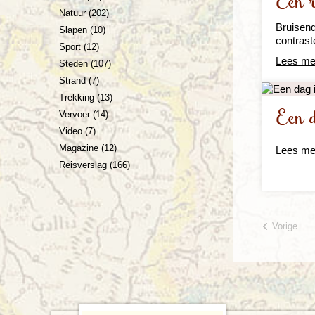
Een r
Natuur
(202)
Bruisen
Slapen
(10)
contrast
Sport
(12)
Lees me
Steden
(107)
Strand
(7)
Trekking
(13)
Een 
Vervoer
(14)
Video
(7)
Magazine
(12)
Lees me
Reisverslag
(166)
Vorige