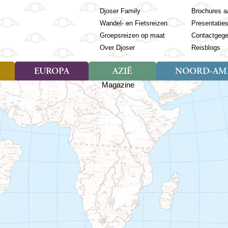
Djoser Family
Brochures a
Wandel- en Fietsreizen
Presentatie
Groepsreizen op maat
Contactgeg
Over Djoser
Reisblogs
EUROPA
AZIË
NOORD-AME
Soort reizen
Soort reizen
Landen
Soort reizen
Landen
ambique
Rondreis (28)
(Frans) Guyana
Rondreis (57)
Albanië
Rondreis (7)
Banglade
Geor
ibië
Familiereis (11)
Galapagos
Familiereis (22)
Andorra
Familiereis (2)
Bhutan
Grie
anda
Fietsreis (8)
Guatemala
Fietsreis (3)
Armenië
Natuur (5)
Cambodja
IJsl
Tomé en Principe
Wandelreis (23)
Honduras
Cultuur (28)
Azerbeidzjan
China
Ierl
ziland
Cultuur (12)
Mexico
Natuur (16)
Azoren
Filipijnen
Italië
zania
Natuur (3)
Nicaragua
Balkan
India
Kaap
o
Paaseiland
Baltische Staten
Indochina
Kos
bia
Paraguay
Bosnië en Herzegovina
Indonesië
Kroa
ibar
Peru
Bulgarije
Japan
Lapl
Nieuwe reizen
babwe
Suriname
Engeland
Jordanië
Letl
r
-Afrika
Rondreis China & Tibet, 42
Estland
Kazachst
Lito
dagen
Finland
Kirgizië
Made