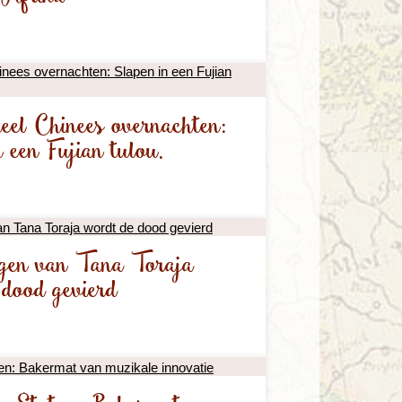
neel Chinees overnachten:
 een Fujian tulou.
rgen van Tana Toraja
 dood gevierd