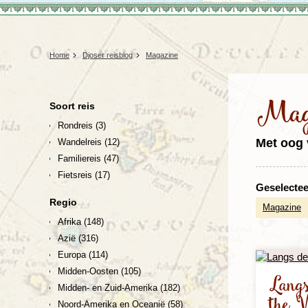
Home
Djoser reisblog
Magazine
Mag
Soort reis
Rondreis
(3)
Met oog 
Wandelreis
(12)
Familiereis
(47)
Fietsreis
(17)
Geselecteer
Regio
Magazine
Afrika
(148)
Azië
(316)
Europa
(114)
Midden-Oosten
(105)
Lang
Midden- en Zuid-Amerika
(182)
the V
Noord-Amerika en Oceanië
(58)