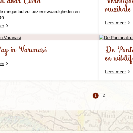
it door Caïro
Verenigd
muzikale 
de megastad vol bezienswaardigheden en
en
Lees meer
er
dag in Varanasi
De Panta
en wildli
er
Lees meer
1
2