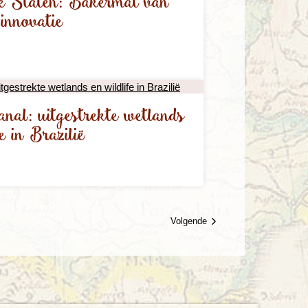
e Staten: Bakermat van
innovatie
nal: uitgestrekte wetlands
fe in Brazilië
Volgende