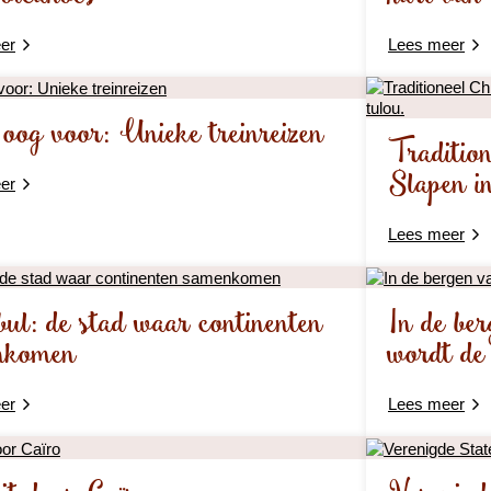
er
Lees meer
og voor: Unieke treinreizen
Traditio
Slapen in
er
Lees meer
bul: de stad waar continenten
In de be
nkomen
wordt de
er
Lees meer