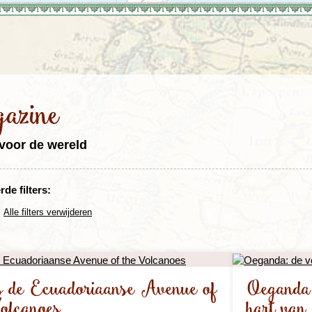
Rondreis Sulawesi &
Frankrijk
Laos
Mont
Molukken, 22 dagen
Malediven
azine
voor de wereld
de filters:
Alle filters verwijderen
s de Ecuadoriaanse Avenue of
Oeganda:
olcanoes
hart van