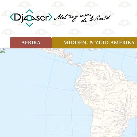
AFRIKA
MIDDEN- & ZUID-AMERIKA
Soort reizen
Soort reizen
Landen
Landen
Rondreis (26)
Rondreis (25)
Angola
Amazone
Moz
Familiereis (10)
Familiereis (11)
Benin
Argentinië
Nam
Fietsreis (2)
Fietsreis (1)
Botswana
Belize
Oeg
Wandelreis (1)
Cultuur (9)
Egypte
Bolivia
Sao 
Cultuur (3)
Natuur (13)
Ghana
Brazilië
Swa
Natuur (6)
Kaapverdië
Chili
Tan
Kenia
Colombia
Tog
Madagaskar
Costa Rica
Zam
Nieuwe reizen
Malawi
Cuba
Zanz
Voodoo in Benin en Togo, 16
Marokko
Ecuador
Zim
dagen
Mauritius
El Salvado
Zuid