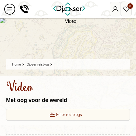
0
Mijn
Favo
Djoser
reize
Home
Djoser reisblog
Video
Met oog voor de wereld
Filter reisblogs