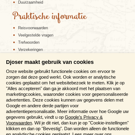
Duurzaamheid
Praktische informatie
Reisvoorwaarden
Veelgestelde vragen
Trefwoorden
Verzekeringen
Sitemap
Djoser maakt gebruik van cookies
Disclaimer
Onze website gebruikt functionele cookies om ervoor te
Cookiebeleid
zorgen dat deze goed werkt. Ook worden er analytische
Privacy verklaring
cookies geplaatst om het websitebezoek te meten. Klik je op
Reis en boek met Djoser zekerheid
"Alles accepteren" dan ga je akkoord met het plaatsen van
marketingcookies, waaronder cookies voor gepersonaliseerde
Meer weten?
advertenties. Deze cookies kunnen uw gegevens delen met
Google en andere derde partijen voor
advertentiepersonalisatie. Meer informatie over hoe Google uw
Brochure aanvragen
gegevens gebruikt, vindt u op
Google’s Privacy &
Presentaties en Informatiedagen
Voorwaarden
. Wil je dit niet, dan kun je op "Cookie-instellingen"
Magazine
klikken en dan op "Bevestig". Dan worden alleen de functionele
Aanmelden nieuwsbrief
en analytische cookies geplaatst. Lees meer over ons