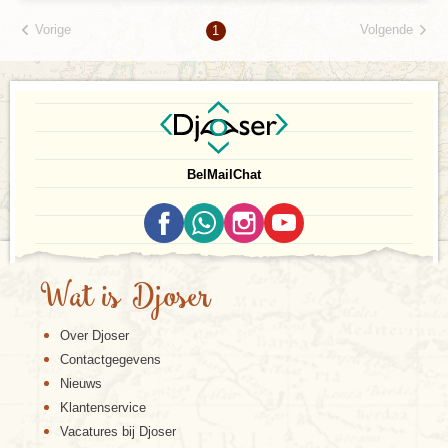
Vorige
Volgende
1
Bel
Mail
Chat
Wat is Djoser
Over Djoser
Contactgegevens
Nieuws
Klantenservice
Vacatures bij Djoser