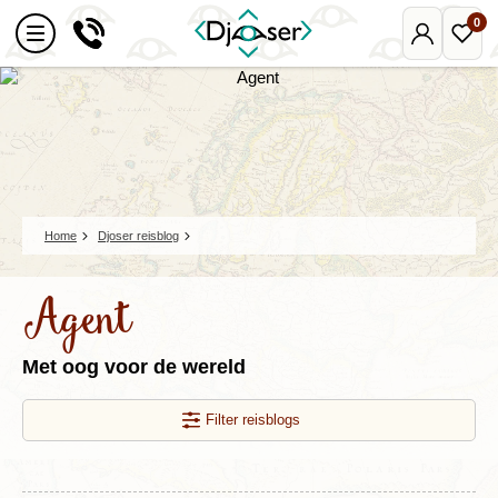
0
Mijn
Favo
Djoser
reize
Home
Djoser reisblog
Agent
Met oog voor de wereld
Filter reisblogs