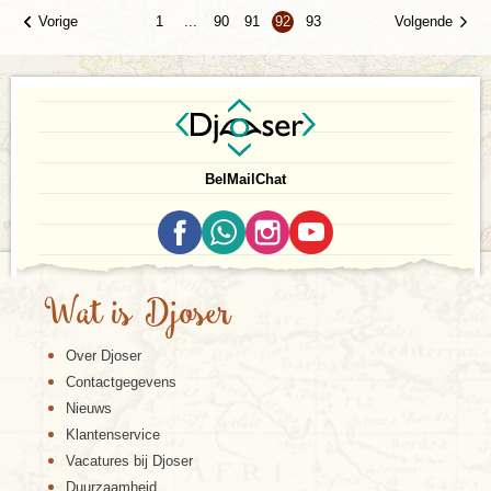
Vorige
Volgende
1
...
90
91
92
93
Bel
Mail
Chat
Wat is Djoser
Over Djoser
Contactgegevens
Nieuws
Klantenservice
Vacatures bij Djoser
Duurzaamheid