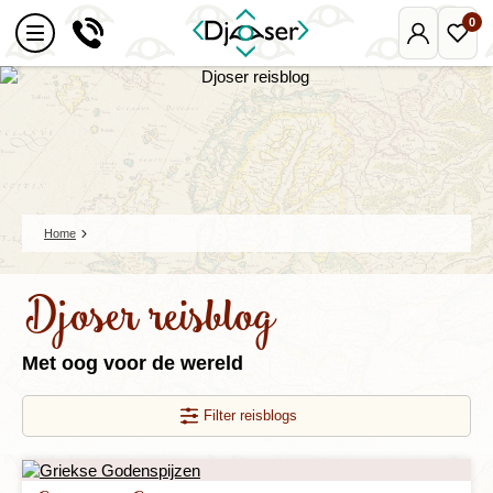
0
Mijn
Favo
Djoser
reize
Home
Djoser reisblog
Met oog voor de wereld
Filter reisblogs