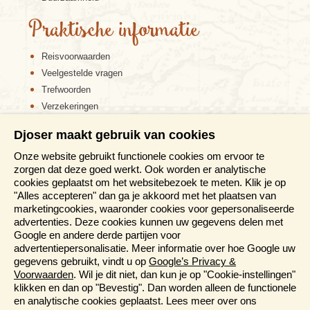
Praktische informatie
Reisvoorwaarden
Veelgestelde vragen
Trefwoorden
Verzekeringen
Sitemap
Djoser maakt gebruik van cookies
Disclaimer
Onze website gebruikt functionele cookies om ervoor te
Cookiebeleid
zorgen dat deze goed werkt. Ook worden er analytische
Privacy verklaring
cookies geplaatst om het websitebezoek te meten. Klik je op
Reis en boek met Djoser zekerheid
"Alles accepteren" dan ga je akkoord met het plaatsen van
marketingcookies, waaronder cookies voor gepersonaliseerde
Meer weten?
advertenties. Deze cookies kunnen uw gegevens delen met
Google en andere derde partijen voor
advertentiepersonalisatie. Meer informatie over hoe Google uw
Brochure aanvragen
gegevens gebruikt, vindt u op
Google’s Privacy &
Presentaties en Informatiedagen
Voorwaarden
. Wil je dit niet, dan kun je op "Cookie-instellingen"
Magazine
klikken en dan op "Bevestig". Dan worden alleen de functionele
Aanmelden nieuwsbrief
en analytische cookies geplaatst. Lees meer over ons