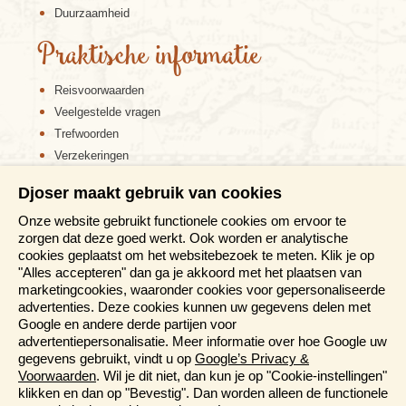
Duurzaamheid
Praktische informatie
Reisvoorwaarden
Veelgestelde vragen
Trefwoorden
Verzekeringen
Sitemap
Djoser maakt gebruik van cookies
Disclaimer
Onze website gebruikt functionele cookies om ervoor te
Cookiebeleid
zorgen dat deze goed werkt. Ook worden er analytische
Privacy verklaring
cookies geplaatst om het websitebezoek te meten. Klik je op
Reis en boek met Djoser zekerheid
"Alles accepteren" dan ga je akkoord met het plaatsen van
marketingcookies, waaronder cookies voor gepersonaliseerde
Meer weten?
advertenties. Deze cookies kunnen uw gegevens delen met
Google en andere derde partijen voor
advertentiepersonalisatie. Meer informatie over hoe Google uw
Brochure aanvragen
gegevens gebruikt, vindt u op
Google’s Privacy &
Presentaties en Informatiedagen
Voorwaarden
. Wil je dit niet, dan kun je op "Cookie-instellingen"
Magazine
klikken en dan op "Bevestig". Dan worden alleen de functionele