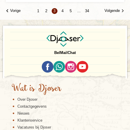
Vorige
Volgende
1
2
3
4
5
...
34
Bel
Mail
Chat
Wat is Djoser
Over Djoser
Contactgegevens
Nieuws
Klantenservice
Vacatures bij Djoser