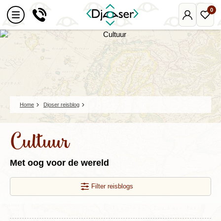
0
Mijn
Favo
Djoser
reize
Home
Djoser reisblog
Cultuur
Met oog voor de wereld
Filter reisblogs