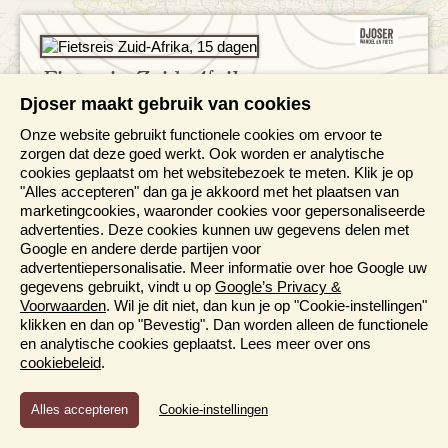
Fietsreis Zuid-Afrika
Djoser maakt gebruik van cookies
15 dagen
Onze website gebruikt functionele cookies om ervoor te
Fietsen door het hart van de Kaapse wijnlanden
zorgen dat deze goed werkt. Ook worden er analytische
Bezoek Franschhoek en Stellenbosch
cookies geplaatst om het websitebezoek te meten. Klik je op
Fietsroutes over uitdagende passen met
"Alles accepteren" dan ga je akkoord met het plaatsen van
adembenemende uitzichten
marketingcookies, waaronder cookies voor gepersonaliseerde
Ontdek Kaapstad en het mooie Tuinroute-district op
advertenties. Deze cookies kunnen uw gegevens delen met
de fiets
Google en andere derde partijen voor
advertentiepersonalisatie. Meer informatie over hoe Google uw
Bewaren
V.a. 3.245,-
Bekijk reis
gegevens gebruikt, vindt u op
Google’s Privacy &
Voorwaarden
. Wil je dit niet, dan kun je op "Cookie-instellingen"
Bijkomende kosten 26,25 p.p. (o.b.v. 2 personen)
klikken en dan op "Bevestig". Dan worden alleen de functionele
en analytische cookies geplaatst. Lees meer over ons
cookiebeleid
.
Functioneel en Analytisch
Cookie-instellingen
Informatiedagen & online
Cookies die er voor zorgen dat de website naar behoren
functioneert en cookies waarmee wij anoniem het gebruik van
presentaties