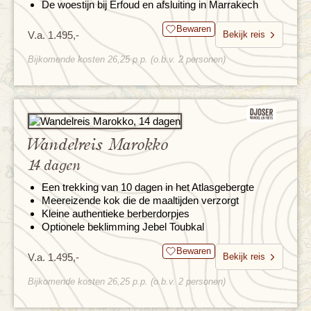
De woestijn bij Erfoud en afsluiting in Marrakech
Bewaren
V.a. 1.495,-
Bekijk reis
Bijkomende kosten 26,25 p.p. (o.b.v. 2 personen)
Wandelreis Marokko
14 dagen
Een trekking van 10 dagen in het Atlasgebergte
Meereizende kok die de maaltijden verzorgt
Kleine authentieke berberdorpjes
Optionele beklimming Jebel Toubkal
Bewaren
V.a. 1.495,-
Bekijk reis
Bijkomende kosten 26,25 p.p. (o.b.v. 2 personen)