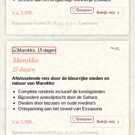
Bewaren
V.a. 2.995,-
Bekijk reis
Bijkomende kosten 26,25 p.p. (o.b.v. 2 personen)
Marokko
15 dagen
Afwisselende reis door de kleurrijke steden en
natuur van Marokko
Complete rondreis inclusief de koningsteden
Bijzondere woestijntocht door de Sahara
Dwalen door bazaars en oude medina’s
Ontspanning aan het strand van Essaouria
Bewaren
V.a. 1.995,-
Bekijk reis
Bijkomende kosten 26,25 p.p. (o.b.v. 2 personen)