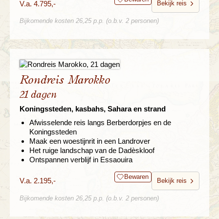
V.a. 4.795,-
Bekijk reis
Bijkomende kosten 26,25 p.p. (o.b.v. 2 personen)
Rondreis Marokko
21 dagen
Koningssteden, kasbahs, Sahara en strand
Afwisselende reis langs Berberdorpjes en de
Koningssteden
Maak een woestijnrit in een Landrover
Het ruige landschap van de Dadèskloof
Ontspannen verblijf in Essaouira
Bewaren
V.a. 2.195,-
Bekijk reis
Bijkomende kosten 26,25 p.p. (o.b.v. 2 personen)