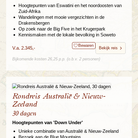
Hoogtepunten van Eswatini en het noordoosten van
Zuid-Afrika
Wandelingen met mooie vergezichten in de
Drakensbergen
Op zoek naar de Big Five in het Krugerpark
Kennismaken met de lokale bevolking in Soweto
Bewaren
V.a. 2.345,-
Bekijk reis
Bijkomende kosten 26,25 p.p. (o.b.v. 2 personen)
Rondreis Australië & Nieuw-
Zeeland
30 dagen
Hoogtepunten van 'Down Under'
Unieke combinatie van Australië & Nieuw-Zeeland
Bezoek aan de Blue Mountains