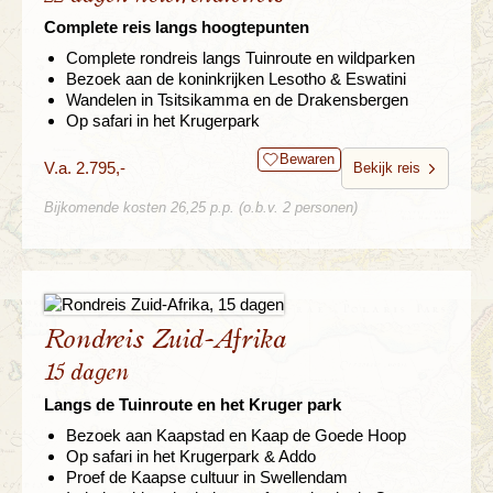
Complete reis langs hoogtepunten
Complete rondreis langs Tuinroute en wildparken
Bezoek aan de koninkrijken Lesotho & Eswatini
Wandelen in Tsitsikamma en de Drakensbergen
Op safari in het Krugerpark
Bewaren
V.a. 2.795,-
Bekijk reis
Bijkomende kosten 26,25 p.p. (o.b.v. 2 personen)
Rondreis Zuid-Afrika
15 dagen
Langs de Tuinroute en het Kruger park
Bezoek aan Kaapstad en Kaap de Goede Hoop
Op safari in het Krugerpark & Addo
Proef de Kaapse cultuur in Swellendam