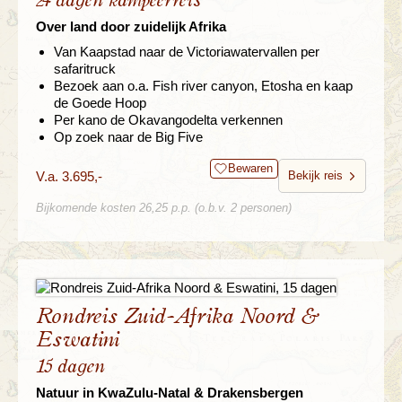
24 dagen kampeerreis
Over land door zuidelijk Afrika
Van Kaapstad naar de Victoriawatervallen per
safaritruck
Bezoek aan o.a. Fish river canyon, Etosha en kaap
de Goede Hoop
Per kano de Okavangodelta verkennen
Op zoek naar de Big Five
Bewaren
V.a. 3.695,-
Bekijk reis
Bijkomende kosten 26,25 p.p. (o.b.v. 2 personen)
Rondreis Zuid-Afrika Noord &
Eswatini
15 dagen
Natuur in KwaZulu-Natal & Drakensbergen