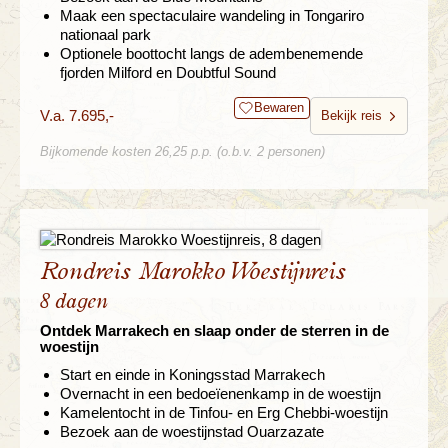
Maak een spectaculaire wandeling in Tongariro
nationaal park
Optionele boottocht langs de adembenemende
fjorden Milford en Doubtful Sound
Bewaren
V.a. 7.695,-
Bekijk reis
Bijkomende kosten 26,25 p.p. (o.b.v. 2 personen)
Rondreis Marokko Woestijnreis
8 dagen
Ontdek Marrakech en slaap onder de sterren in de
woestijn
Start en einde in Koningsstad Marrakech
Overnacht in een bedoeïenenkamp in de woestijn
Kamelentocht in de Tinfou- en Erg Chebbi-woestijn
Bezoek aan de woestijnstad Ouarzazate