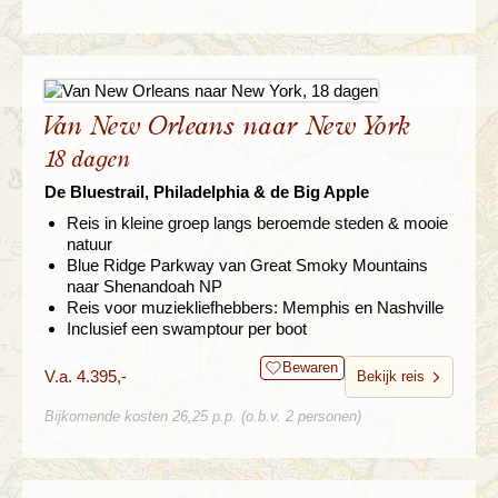
Van New Orleans naar New York
18 dagen
De Bluestrail, Philadelphia & de Big Apple
Reis in kleine groep langs beroemde steden & mooie
natuur
Blue Ridge Parkway van Great Smoky Mountains
naar Shenandoah NP
Reis voor muziekliefhebbers: Memphis en Nashville
Inclusief een swamptour per boot
Bewaren
V.a. 4.395,-
Bekijk reis
Bijkomende kosten 26,25 p.p. (o.b.v. 2 personen)