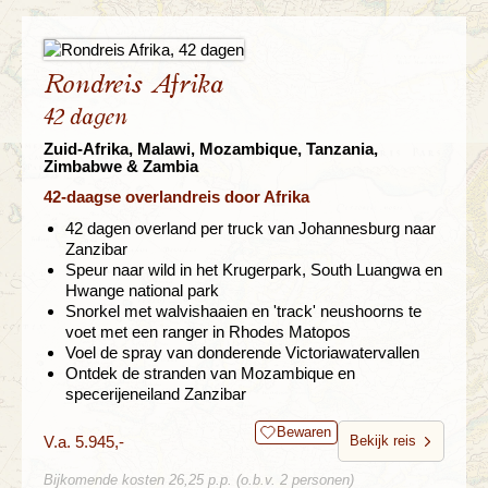
Rondreis Afrika
42 dagen
Zuid-Afrika, Malawi, Mozambique, Tanzania,
Zimbabwe & Zambia
42-daagse overlandreis door Afrika
42 dagen overland per truck van Johannesburg naar
Zanzibar
Speur naar wild in het Krugerpark, South Luangwa en
Hwange national park
Snorkel met walvishaaien en 'track' neushoorns te
voet met een ranger in Rhodes Matopos
Voel de spray van donderende Victoriawatervallen
Ontdek de stranden van Mozambique en
specerijeneiland Zanzibar
Bewaren
V.a. 5.945,-
Bekijk reis
Bijkomende kosten 26,25 p.p. (o.b.v. 2 personen)