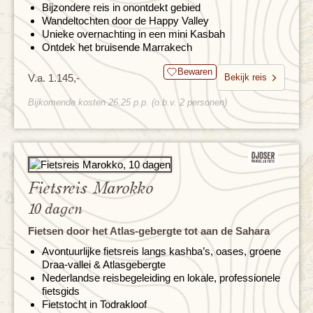
Bijzondere reis in onontdekt gebied
Wandeltochten door de Happy Valley
Unieke overnachting in een mini Kasbah
Ontdek het bruisende Marrakech
Bewaren
V.a. 1.145,-
Bekijk reis
Bijkomende kosten 26,25 p.p. (o.b.v. 2 personen)
Fietsreis Marokko
10 dagen
Fietsen door het Atlas-gebergte tot aan de Sahara
Avontuurlijke fietsreis langs kashba’s, oases, groene
Draa-vallei & Atlasgebergte
Nederlandse reisbegeleiding en lokale, professionele
fietsgids
Fietstocht in Todrakloof