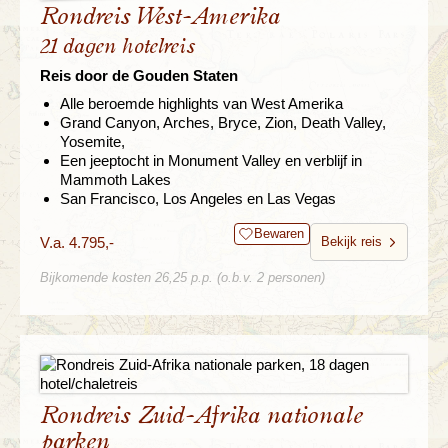
Rondreis West-Amerika
21 dagen hotelreis
Reis door de Gouden Staten
Alle beroemde highlights van West Amerika
Grand Canyon, Arches, Bryce, Zion, Death Valley,
Yosemite,
Een jeeptocht in Monument Valley en verblijf in
Mammoth Lakes
San Francisco, Los Angeles en Las Vegas
Bewaren
V.a. 4.795,-
Bekijk reis
Bijkomende kosten 26,25 p.p. (o.b.v. 2 personen)
Rondreis Zuid-Afrika nationale
parken