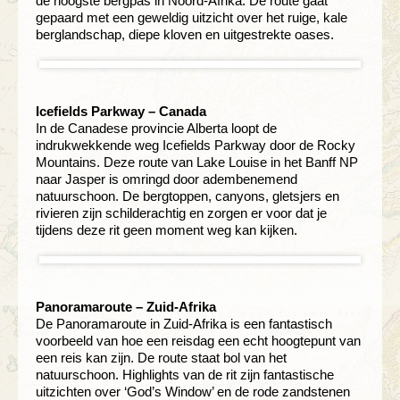
de hoogste bergpas in Noord-Afrika. De route gaat
gepaard met een geweldig uitzicht over het ruige, kale
berglandschap, diepe kloven en uitgestrekte oases.
Icefields Parkway – Canada
In de Canadese provincie Alberta loopt de
indrukwekkende weg Icefields Parkway door de Rocky
Mountains. Deze route van Lake Louise in het Banff NP
naar Jasper is omringd door adembenemend
natuurschoon. De bergtoppen, canyons, gletsjers en
rivieren zijn schilderachtig en zorgen er voor dat je
tijdens deze rit geen moment weg kan kijken.
Panoramaroute – Zuid-Afrika
De Panoramaroute in Zuid-Afrika is een fantastisch
voorbeeld van hoe een reisdag een echt hoogtepunt van
een reis kan zijn. De route staat bol van het
natuurschoon. Highlights van de rit zijn fantastische
uitzichten over ‘God’s Window’ en de rode zandstenen