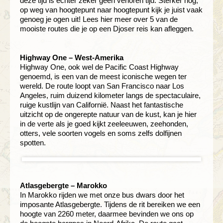
deze tijd is echter zeker geen verloren tijd. Sterker nog,
op weg van hoogtepunt naar hoogtepunt kijk je juist vaak
genoeg je ogen uit! Lees hier meer over 5 van de
mooiste routes die je op een Djoser reis kan afleggen.
Highway One – West-Amerika
Highway One, ook wel de Pacific Coast Highway
genoemd, is een van de meest iconische wegen ter
wereld. De route loopt van San Francisco naar Los
Angeles, ruim duizend kilometer langs de spectaculaire,
ruige kustlijn van Californië. Naast het fantastische
uitzicht op de ongerepte natuur van de kust, kan je hier
in de verte als je goed kijkt zeeleeuwen, zeehonden,
otters, vele soorten vogels en soms zelfs dolfijnen
spotten.
Atlasgebergte – Marokko
In Marokko rijden we met onze bus dwars door het
imposante Atlasgebergte. Tijdens de rit bereiken we een
hoogte van 2260 meter, daarmee bevinden we ons op