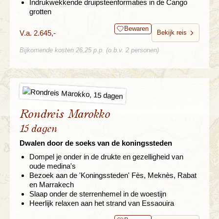
Indrukwekkende druipsteenformaties in de Cango
grotten
Bewaren
V.a. 2.645,-
Bekijk reis
Bijkomende kosten 26,25 p.p. (o.b.v. 2 personen)
Rondreis Marokko
15 dagen
Dwalen door de soeks van de koningssteden
Dompel je onder in de drukte en gezelligheid van
oude medina's
Bezoek aan de 'Koningssteden' Fès, Meknès, Rabat
en Marrakech
Slaap onder de sterrenhemel in de woestijn
Heerlijk relaxen aan het strand van Essaouira