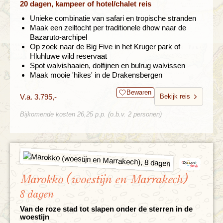
20 dagen, kampeer of hotel/chalet reis
Unieke combinatie van safari en tropische stranden
Maak een zeiltocht per traditionele dhow naar de
Bazaruto-archipel
Op zoek naar de Big Five in het Kruger park of
Hluhluwe wild reservaat
Spot walvishaaien, dolfijnen en bulrug walvissen
Maak mooie 'hikes' in de Drakensbergen
Bewaren
V.a. 3.795,-
Bekijk reis
Bijkomende kosten 26,25 p.p. (o.b.v. 2 personen)
Marokko (woestijn en Marrakech)
8 dagen
Van de roze stad tot slapen onder de sterren in de
woestijn