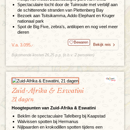
Spectaculaire tocht door de Tuinroute met verblijf aan
de schitterende stranden van Plettenberg Bay
Bezoek aan Tsitsikamma, Addo Elephant en Kruger
nationaal park
Spot de Big Five, zebra’s, antilopen en nog veel meer
dieren
Bewaren
V.a. 3.095,-
Bekijk reis
Bijkomende kosten 26,25 p.p. (o.b.v. 2 personen)
Zuid-Afrika & Eswatini
21 dagen
Hoogtepunten van Zuid-Afrika & Eswatini
Beklim de spectaculaire Tafelberg bij Kaapstad
Walvissen spotten bij Hermanus
Nijlpaarden en krokodillen spotten tijdens een