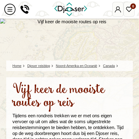
0
Mijn
Favo
Djoser
reize
Home
Djoser reisblog
Noord-Amerika en Oceanië
Canada
Vijf keer de mooiste
routes op reis
Tijdens een rondreis trekken we er met ons eigen
vervoer op uit om alles wat de soms uitgestrekte
reisbestemmingen te bieden hebben, te ontdekken. Tijd
op de weg doorbrengen hoort dus bij een Djoser reis,