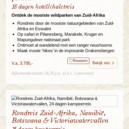
18 dagen hotel/chaletreis
Ontdek de mooiste wildparken van Zuid-Afrika
Rondreis door de mooiste natuurgebieden van Zuid-
Afrika en Eswatini
Op safari in Pilanesberg, Marakele, Kruger en
Mapungubwe nationaal park
Ontmoet al wandelend met een ranger neushoorns
Maak mooie ‘hikes’ in de imposante Drakensbergen
Bewaren
V.a. 3.795,-
Bekijk reis
Bijkomende kosten 26,25 p.p. (o.b.v. 2 personen)
Rondreis Zuid-Afrika, Namibië,
Botswana & Victoriawatervallen