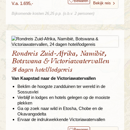
Bewaren
V.a. 1.695,-
Bekijk reis
Bijkomende kosten 26,25 p.p. (o.b.v. 2 personen)
Rondreis Zuid-Afrika, Namibië,
Botswana & Victoriawatervallen
24 dagen hotel/lodgereis
Van Kaapstad naar de Victoriawatervallen
Beklim de hoogste zandduinen ter wereld in de
Sossusvlei
Verblijf in lodges en hotels gelegen op de mooiste
plekken
Ga op zoek naar wild in Etosha, Chobe en de
Okavangodelta
Ervaar de indrukwekkende Victoriawatervallen
Bewaren