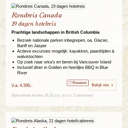
Rondreis Canada
19 dagen hotelreis
Prachtige landschappen in British Columbia
Bezoek nationale parken inbegrepen, oa. Glacier,
Banff en Jasper
Actieve excursies mogelijk: kayakken, paardrijden &
walvistochten
Op zoek naar orka’s en beren bij Vancouver Island
Inclusief diner in Golden en heerlijke BBQ in Blue
River
Bewaren
V.a. 4.395,-
Bekijk reis
Bijkomende kosten 26,25 p.p. (o.b.v. 2 personen)