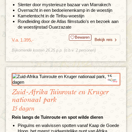
Slenter door mysterieuze bazaar van Marrakech
Overnacht in een bedoeïenenkamp in de woestijn
Kamelentocht in de Tinfou-woestijn
Rondleiding door de Atlas filmstudio's en bezoek aan
de woestijnstad Ouarzazate
Bewaren
V.a. 1.395,-
Bekijk reis
Bijkomende kosten 26,25 p.p. (o.b.v. 2 personen)
Zuid-Afrika Tuinroute en Kruger
nationaal park
15 dagen
Reis langs de Tuinroute en spot wilde dieren
Pinguïns en walvissen spotten vanaf Kaap de Goede
Hoop, het meest zuidwestelijke punt van Afrika