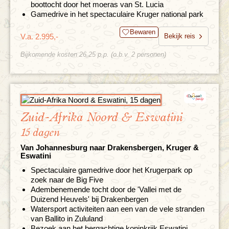
boottocht door het moeras van St. Lucia
Gamedrive in het spectaculaire Kruger national park
Bewaren
V.a. 2.995,-
Bekijk reis
Bijkomende kosten 26,25 p.p. (o.b.v. 2 personen)
Zuid-Afrika Noord & Eswatini
15 dagen
Van Johannesburg naar Drakensbergen, Kruger &
Eswatini
Spectaculaire gamedrive door het Krugerpark op
zoek naar de Big Five
Adembenemende tocht door de 'Vallei met de
Duizend Heuvels' bij Drakenbergen
Watersport activiteiten aan een van de vele stranden
van Ballito in Zululand
Bezoek aan het bergachtige koninkrijk Eswatini