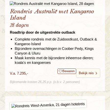
Rondreis Australië met Kangaroo
Island
28 dagen
Roadtrip door de uitgestrekte outback
Complete rondreis met de Zuidoostkust, Outback &
Kangaroo Island
Bijzondere overnachtingen in Coober Pedy, Kings
Canyon & Uluru
Maak kennis met de bijzondere inheemse dieren;
koala's en kangoeroes
Bewaren
V.a. 7.295,-
Bekijk reis
Bijkomende kosten 26,25 p.p. (o.b.v. 2 personen)