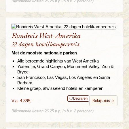
Bijkomende kosten 26,25 p.p. (o.b.v. 2 personen)
Rondreis West-Amerika
22 dagen hotel/kampeerreis
Met de mooiste nationale parken
Alle beroemde highlights van West Amerika
Yosemite, Grand Canyon, Monument Valley, Zion &
Bryce
San Francisco, Las Vegas, Los Angeles en Santa
Barbara
Kleine groep, afwisselend hotels en kamperen
Bewaren
V.a. 4.395,-
Bekijk reis
Bijkomende kosten 26,25 p.p. (o.b.v. 2 personen)