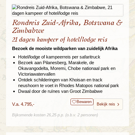
Rondreis Zuid-Afrika, Botswana &
Zimbabwe
21 dagen kampeer of hotel/lodge reis
Bezoek de mooiste wildparken van zuidelijk Afrika
Hotel/lodge of kampeerreis per safaritruck
Bezoek aan Pilanesberg, Marakele, de
Okavangodelta, Moremi, Chobe nationaal park en
Victoriawatervallen
Ontdek schilderingen van Khoisan en track
neushoorn te voet in Rhodes Matopos national park
Dwaal door de ruïnes van Groot Zimbabwe
Bewaren
V.a. 4.795,-
Bekijk reis
Bijkomende kosten 26,25 p.p. (o.b.v. 2 personen)