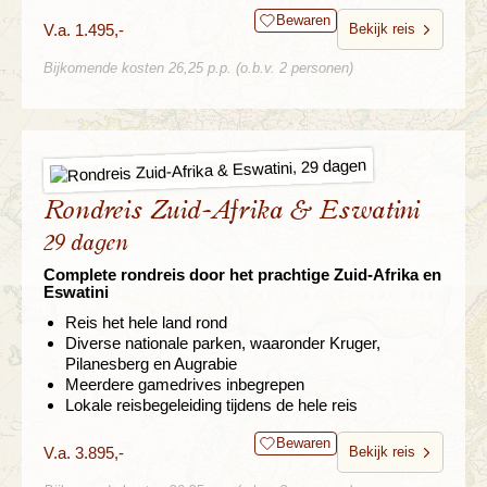
Bewaren
V.a. 1.495,-
Bekijk reis
Bijkomende kosten 26,25 p.p. (o.b.v. 2 personen)
Rondreis Zuid-Afrika & Eswatini
29 dagen
Complete rondreis door het prachtige Zuid-Afrika en
Eswatini
Reis het hele land rond
Diverse nationale parken, waaronder Kruger,
Pilanesberg en Augrabie
Meerdere gamedrives inbegrepen
Lokale reisbegeleiding tijdens de hele reis
Bewaren
V.a. 3.895,-
Bekijk reis