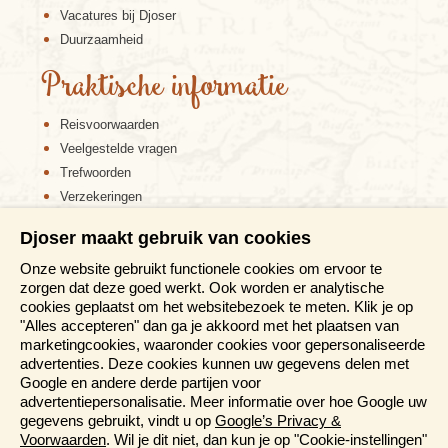
Vacatures bij Djoser
Duurzaamheid
Praktische informatie
Reisvoorwaarden
Veelgestelde vragen
Trefwoorden
Verzekeringen
Sitemap
Djoser maakt gebruik van cookies
Disclaimer
Onze website gebruikt functionele cookies om ervoor te
Cookiebeleid
zorgen dat deze goed werkt. Ook worden er analytische
Privacy verklaring
cookies geplaatst om het websitebezoek te meten. Klik je op
Reis en boek met Djoser zekerheid
"Alles accepteren" dan ga je akkoord met het plaatsen van
marketingcookies, waaronder cookies voor gepersonaliseerde
Meer weten?
advertenties. Deze cookies kunnen uw gegevens delen met
Google en andere derde partijen voor
advertentiepersonalisatie. Meer informatie over hoe Google uw
Brochure aanvragen
gegevens gebruikt, vindt u op
Google’s Privacy &
Presentaties en Informatiedagen
Voorwaarden
. Wil je dit niet, dan kun je op "Cookie-instellingen"