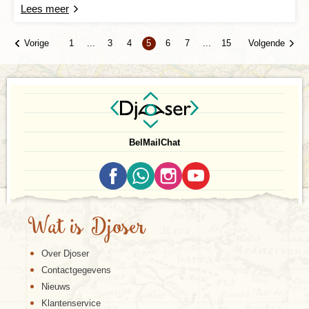
Lees meer
Vorige
Volgende
1
...
3
4
5
6
7
...
15
Bel
Mail
Chat
Wat is Djoser
Over Djoser
Contactgegevens
Nieuws
Klantenservice