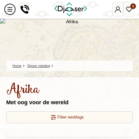
0
Mijn
Favo
Djoser
reize
Home
Djoser reisblog
Afrika
Met oog voor de wereld
Filter reisblogs