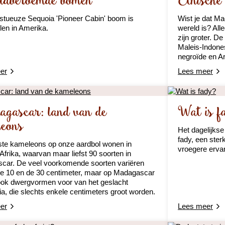
ldberoemde bomen
Etnische
tueuze Sequoia 'Pioneer Cabin' boom is
Wist je dat Ma
en in Amerika.
wereld is? Al
zijn groter. 
Maleis-Indone
negroïde en A
er
Lees meer
gascar: land van de
Wat is f
leons
Het dagelijks
fady, een ster
te kameleons op onze aardbol wonen in
vroegere erva
 Afrika, waarvan maar liefst 90 soorten in
car. De veel voorkomende soorten variëren
e 10 en de 30 centimeter, maar op Madagascar
ok dwergvormen voor van het geslacht
a, die slechts enkele centimeters groot worden.
er
Lees meer