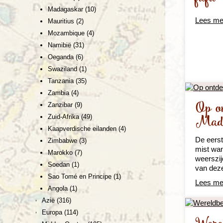
Madagaskar
(10)
Lees me
Mauritius
(2)
Mozambique
(4)
Namibië
(31)
Oeganda
(6)
Swaziland
(1)
Tanzania
(35)
Zambia
(4)
Op on
Zanzibar
(9)
Mada
Zuid-Afrika
(49)
Kaapverdische eilanden
(4)
De eerst
Zimbabwe
(3)
mist wa
Marokko
(7)
weerszij
Soedan
(1)
van dez
Sao Tomé en Principe
(1)
Lees me
Angola
(1)
Azië
(316)
Europa
(114)