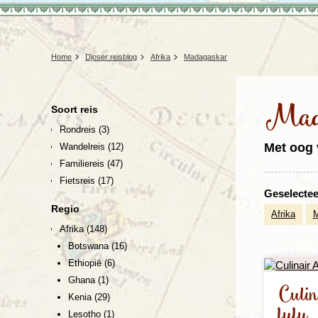
Home
Djoser reisblog
Afrika
Madagaskar
Mad
Soort reis
Rondreis
(3)
Met oog 
Wandelreis
(12)
Familiereis
(47)
Fietsreis
(17)
Geselecteer
Regio
Afrika
Afrika
(148)
Botswana
(16)
Ethiopië
(6)
Ghana
(1)
Culin
Kenia
(29)
fufu
Lesotho
(1)