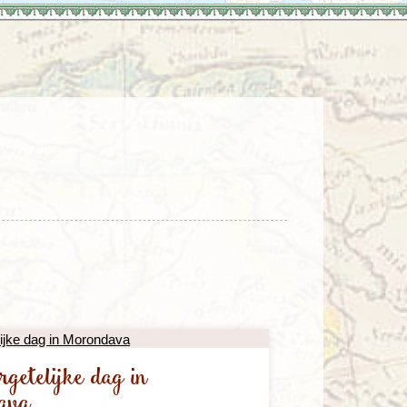
enegro
Zuid-Korea
getelijke dag in
ava