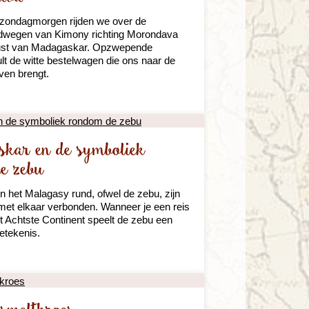
zondagmorgen rijden we over de
dwegen van Kimony richting Morondava
ust van Madagaskar. Opzwepende
t de witte bestelwagen die ons naar de
aven brengt.
ar en de symboliek
e zebu
 het Malagasy rund, ofwel de zebu, zijn
met elkaar verbonden. Wanneer je een reis
t Achtste Continent speelt de zebu een
betekenis.