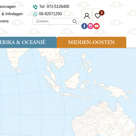
anvragen
Tel: 071-5126400
0
s & Infodagen
06-82071250
Mijn
Favoriete
Zoeken
evens
Djoser
reizen
RIKA & OCEANIË
MIDDEN-OOSTEN
Soort reizen
Landen
Landen
sh
gië
Rondreis (18)
Alaska
Maleisië
Noord-Macedonië
Egypte
kenland
Familiereis (9)
Australië
Mongolië
Noorwegen
Jordanië
and
Fietsreis (1)
Canada
Nepal
Polen
Marokko
and
Wandelreis (3)
Nieuw-Zeeland
Oezbekistan
Portugal
Oman
Cultuur (8)
Verenigde Staten
Singapore
Roemenië
Saoedi-Arabië
verdië
Sri Lanka
Sardinië
Tunesië
ovo
Taiwan
Schotland
Turkije
tië
Thailand
Servië
and
Tibet
Spanje
and
Turkmenistan
Turkije
an
uwen
Vietnam
Verenigd Koninkrijk
ira
Zijderoute
Wales