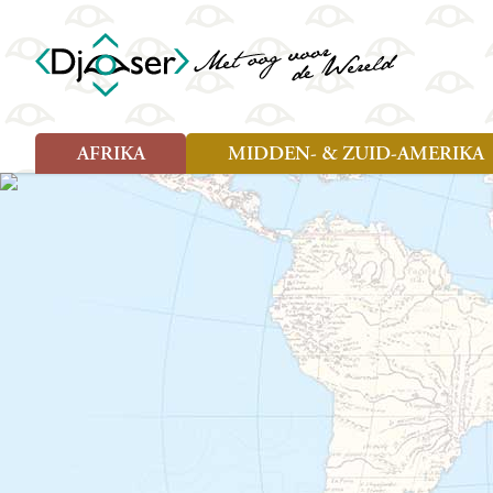
AFRIKA
MIDDEN- & ZUID-AMERIKA
Soort reizen
Soort reizen
Landen
Landen
Rondreis (26)
Rondreis (25)
Angola
Amazone
Moz
Familiereis (10)
Familiereis (11)
Benin
Argentinië
Nam
Fietsreis (2)
Fietsreis (1)
Botswana
Belize
Oeg
Wandelreis (1)
Cultuur (9)
Egypte
Bolivia
Sao 
Cultuur (3)
Natuur (13)
Ghana
Brazilië
Swa
Natuur (6)
Kaapverdië
Chili
Tan
Kenia
Colombia
Tog
Madagaskar
Costa Rica
Zam
Nieuwe reizen
Malawi
Cuba
Zanz
Voodoo in Benin en Togo, 16
Marokko
Ecuador
Zim
dagen
Mauritius
El Salvado
Zuid