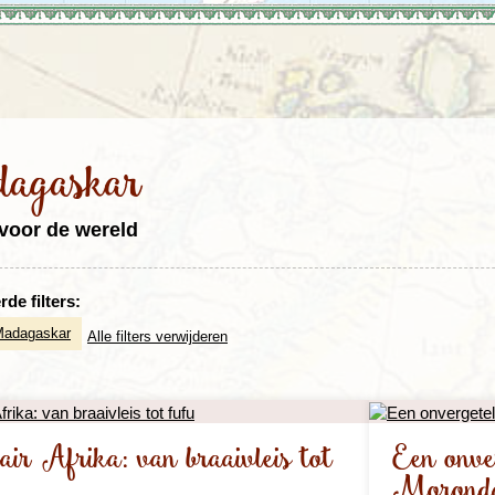
Rondreis Sulawesi &
Frankrijk
Laos
Mont
Molukken, 22 dagen
Malediven
agaskar
voor de wereld
de filters:
Madagaskar
Alle filters verwijderen
air Afrika: van braaivleis tot
Een onver
Morond