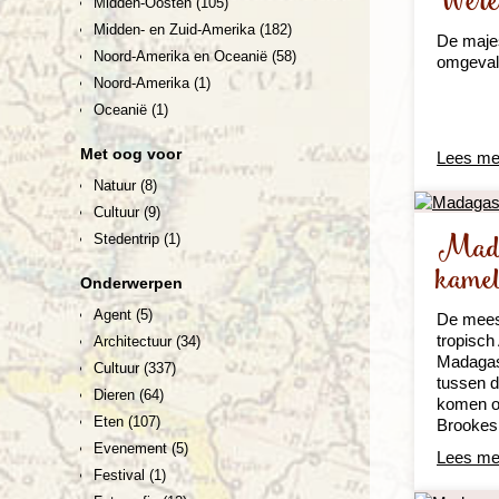
Were
Midden-Oosten
(105)
Midden- en Zuid-Amerika
(182)
De majes
Noord-Amerika en Oceanië
(58)
omgevall
Noord-Amerika
(1)
Oceanië
(1)
Met oog voor
Lees me
Natuur
(8)
Cultuur
(9)
Mada
Stedentrip
(1)
kame
Onderwerpen
Agent
(5)
De mees
tropisch
Architectuur
(34)
Madagas
Cultuur
(337)
tussen d
Dieren
(64)
komen o
Eten
(107)
Brookesi
Evenement
(5)
Lees me
Festival
(1)