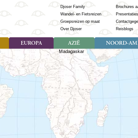
Djoser Family
Brochures a
Wandel- en Fietsreizen
Presentatie
Groepsreizen op maat
Contactgeg
Over Djoser
Reisblogs
EUROPA
AZIË
NOORD-AME
Soort reizen
Soort reizen
Landen
Soort reizen
Landen
ambique
Rondreis (28)
(Frans) Guyana
Rondreis (57)
Albanië
Rondreis (7)
Banglade
Geor
ibië
Familiereis (11)
Galapagos
Familiereis (22)
Andorra
Familiereis (2)
Bhutan
Grie
anda
Fietsreis (8)
Guatemala
Fietsreis (3)
Armenië
Natuur (5)
Cambodja
IJsl
Tomé en Principe
Wandelreis (23)
Honduras
Cultuur (28)
Azerbeidzjan
China
Ierl
ziland
Cultuur (12)
Mexico
Natuur (16)
Azoren
Filipijnen
Italië
zania
Natuur (3)
Nicaragua
Balkan
India
Kaap
o
Paaseiland
Baltische Staten
Indochina
Kos
bia
Paraguay
Bosnië en Herzegovina
Indonesië
Kroa
ibar
Peru
Bulgarije
Japan
Lapl
Nieuwe reizen
babwe
Suriname
Engeland
Jordanië
Letl
r
-Afrika
Rondreis China & Tibet, 42
Estland
Kazachst
Lito
dagen
Finland
Kirgizië
Made