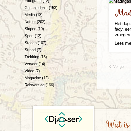
Fotografie
(12)
Geschiedenis
(153)
Mada
Media
(13)
Natuur
(202)
Het dage
fady, ee
Slapen
(10)
vroegere
Sport
(12)
Lees me
Steden
(107)
Strand
(7)
Trekking
(13)
Vervoer
(14)
Vorige
Video
(7)
Magazine
(12)
Reisverslag
(166)
Wat is