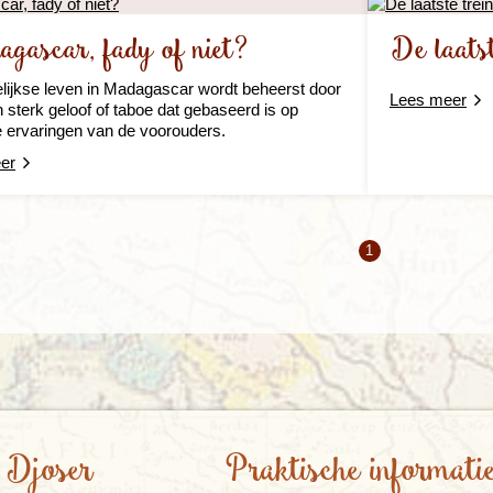
gascar, fady of niet?
De laats
lijkse leven in Madagascar wordt beheerst door
Lees meer
n sterk geloof of taboe dat gebaseerd is op
 ervaringen van de voorouders.
er
1
 Djoser
Praktische informati