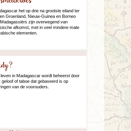
 smeltkroes
dagascar het op drie na grootste eiland ter
leen Groenland, Nieuw-Guinea en Borneo
De Madagassiërs zijn overwegend van
sische afkomst, met in veel mindere mate
rabische elementen.
ady?
e leven in Madagascar wordt beheerst door
k geloof of taboe dat gebaseerd is op
ringen van de voorouders.