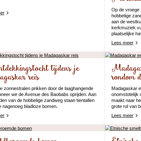
Op de vroege 
er
hobbelige zan
aan de westk
kerkmuziek vul
plaatselijke h
Lees meer
tdekkingstocht tijdens je
Madagask
gaskar reis
rondom d
e zonnestralen prikken door de laaghangende
Madagaskar en
nneer we de Avenue des Baobabs oprijden. Aan
onomstotelijk 
den van de hobbelige zandweg staan tientallen
maakt naar he
e nagenoeg bladloze bomen.
grote rol van 
er
Lees meer