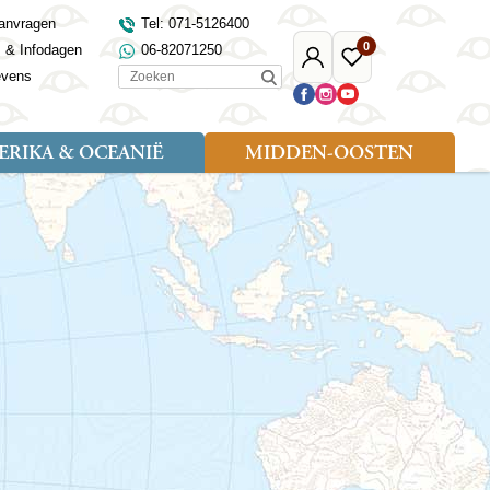
anvragen
Tel: 071-5126400
0
s & Infodagen
06-82071250
Mijn
Favoriete
Zoeken
evens
Djoser
reizen
RIKA & OCEANIË
MIDDEN-OOSTEN
Soort reizen
Landen
Landen
sh
gië
Rondreis (18)
Alaska
Maleisië
Noord-Macedonië
Egypte
kenland
Familiereis (9)
Australië
Mongolië
Noorwegen
Jordanië
and
Fietsreis (1)
Canada
Nepal
Polen
Marokko
and
Wandelreis (3)
Nieuw-Zeeland
Oezbekistan
Portugal
Oman
Cultuur (8)
Verenigde Staten
Singapore
Roemenië
Saoedi-Arabië
verdië
Sri Lanka
Sardinië
Tunesië
ovo
Taiwan
Schotland
Turkije
tië
Thailand
Servië
and
Tibet
Spanje
and
Turkmenistan
Turkije
an
uwen
Vietnam
Verenigd Koninkrijk
ira
Zijderoute
Wales