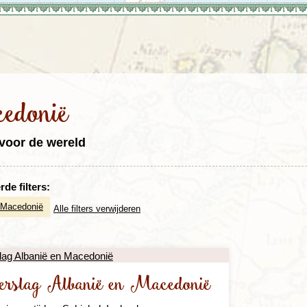
Rondreis Sulawesi &
Frankrijk
Laos
Mont
Molukken, 22 dagen
Malediven
edonië
voor de wereld
de filters:
Macedonië
Alle filters verwijderen
verslag Albanië en Macedonië