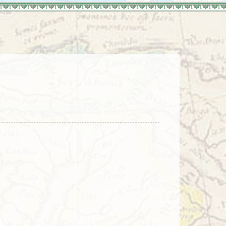
enegro
Zuid-Korea