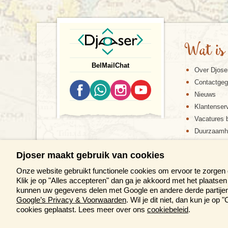
Wat is
Bel
Mail
Chat
Over Djose
Contactge
Nieuws
Klantenser
Vacatures b
Duurzaamh
Djoser maakt gebruik van cookies
Onze website gebruikt functionele cookies om ervoor te zorgen
Klik je op "Alles accepteren" dan ga je akkoord met het plaats
kunnen uw gegevens delen met Google en andere derde partijen 
Google’s Privacy & Voorwaarden
. Wil je dit niet, dan kun je o
DE DJOS
cookies geplaatst. Lees meer over ons
cookiebeleid
.
M