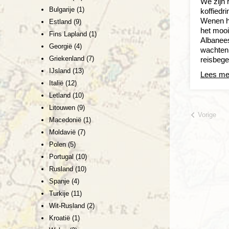
We zijn 
Bulgarije
(1)
koffiedri
Wenen ha
Estland
(9)
het mooi
Fins Lapland
(1)
Albanees
Georgië
(4)
wachten
Griekenland
(7)
reisbege
IJsland
(13)
Lees me
Italië
(12)
Letland
(10)
Litouwen
(9)
Vorige
Macedonië
(1)
Moldavië
(7)
Polen
(5)
Portugal
(10)
Rusland
(10)
Spanje
(4)
Turkije
(11)
Wit-Rusland
(2)
Kroatië
(1)