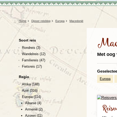
Home
Djoser reisblog
Europa
Macedonië
Mac
Soort reis
Rondreis
(3)
Met oog 
Wandelreis
(12)
Familiereis
(47)
Fietsreis
(17)
Geselecteer
Regio
Europa
Afrika
(148)
Azië
(316)
Europa
(114)
Albanië
(4)
Reis
Armenië
(2)
Azoren
(11)