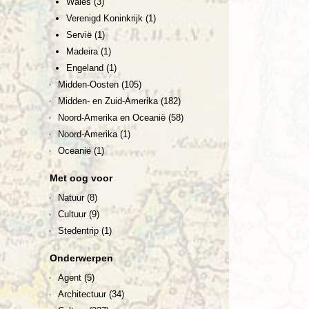
Wales
(3)
Verenigd Koninkrijk
(1)
Servië
(1)
Madeira
(1)
Engeland
(1)
Midden-Oosten
(105)
Midden- en Zuid-Amerika
(182)
Noord-Amerika en Oceanië
(58)
Noord-Amerika
(1)
Oceanië
(1)
Met oog voor
Natuur
(8)
Cultuur
(9)
Stedentrip
(1)
Onderwerpen
Agent
(5)
Architectuur
(34)