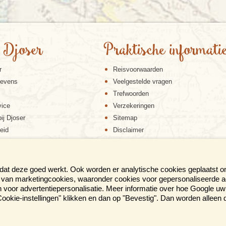
 Djoser
Praktische informati
r
Reisvoorwaarden
gevens
Veelgestelde vragen
Trefwoorden
vice
Verzekeringen
ij Djoser
Sitemap
eid
Disclaimer
Cookiebeleid
Privacy verklaring
Reis en boek met Djoser zekerheid
 dat deze goed werkt. Ook worden er analytische cookies geplaatst 
en van marketingcookies, waaronder cookies voor gepersonaliseerde 
voor advertentiepersonalisatie. Meer informatie over hoe Google uw 
p "Cookie-instellingen" klikken en dan op "Bevestig". Dan worden alleen
ER BROCHURE AL IN HUIS?
Gratis aanvrag
eer dan 300 pag. reisinspiratie!