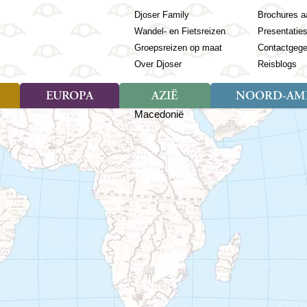
Djoser Family
Brochures a
Wandel- en Fietsreizen
Presentatie
Groepsreizen op maat
Contactgeg
Over Djoser
Reisblogs
EUROPA
AZIË
NOORD-AME
Soort reizen
Soort reizen
Landen
Soort reizen
Landen
ambique
Rondreis (28)
(Frans) Guyana
Rondreis (57)
Albanië
Rondreis (7)
Banglade
Geor
ibië
Familiereis (11)
Galapagos
Familiereis (22)
Andorra
Familiereis (2)
Bhutan
Grie
anda
Fietsreis (8)
Guatemala
Fietsreis (3)
Armenië
Natuur (5)
Cambodja
IJsl
Tomé en Principe
Wandelreis (23)
Honduras
Cultuur (28)
Azerbeidzjan
China
Ierl
ziland
Cultuur (12)
Mexico
Natuur (16)
Azoren
Filipijnen
Italië
zania
Natuur (3)
Nicaragua
Balkan
India
Kaap
o
Paaseiland
Baltische Staten
Indochina
Kos
bia
Paraguay
Bosnië en Herzegovina
Indonesië
Kroa
ibar
Peru
Bulgarije
Japan
Lapl
Nieuwe reizen
babwe
Suriname
Engeland
Jordanië
Letl
r
-Afrika
Rondreis China & Tibet, 42
Estland
Kazachst
Lito
dagen
Finland
Kirgizië
Made