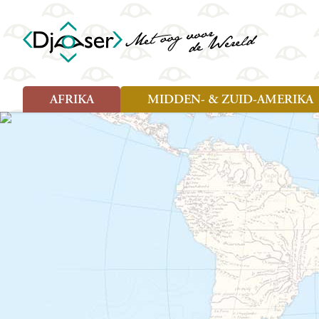
AFRIKA
MIDDEN- & ZUID-AMERIKA
Soort reizen
Soort reizen
Landen
Landen
Rondreis (26)
Rondreis (25)
Angola
Amazone
Moz
Familiereis (10)
Familiereis (11)
Benin
Argentinië
Nam
Fietsreis (2)
Fietsreis (1)
Botswana
Belize
Oeg
Wandelreis (1)
Cultuur (9)
Egypte
Bolivia
Sao 
Cultuur (3)
Natuur (13)
Ghana
Brazilië
Swa
Natuur (6)
Kaapverdië
Chili
Tan
Kenia
Colombia
Tog
Madagaskar
Costa Rica
Zam
Nieuwe reizen
Malawi
Cuba
Zanz
Voodoo in Benin en Togo, 16
Marokko
Ecuador
Zim
dagen
Mauritius
El Salvado
Zuid