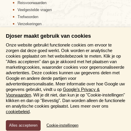
Reisvoorwaarden
Veelgestelde vragen
Trefwoorden
Verzekeringen
Sitemap
Djoser maakt gebruik van cookies
Disclaimer
Onze website gebruikt functionele cookies om ervoor te
Cookiebeleid
zorgen dat deze goed werkt. Ook worden er analytische
Privacy verklaring
cookies geplaatst om het websitebezoek te meten. Klik je op
Reis en boek met Djoser zekerheid
"Alles accepteren" dan ga je akkoord met het plaatsen van
marketingcookies, waaronder cookies voor gepersonaliseerde
Meer weten?
advertenties. Deze cookies kunnen uw gegevens delen met
Google en andere derde partijen voor
advertentiepersonalisatie. Meer informatie over hoe Google uw
Brochure aanvragen
gegevens gebruikt, vindt u op
Google’s Privacy &
Presentaties en Informatiedagen
Voorwaarden
. Wil je dit niet, dan kun je op "Cookie-instellingen"
Magazine
klikken en dan op "Bevestig". Dan worden alleen de functionele
Aanmelden nieuwsbrief
en analytische cookies geplaatst. Lees meer over ons
cookiebeleid
.
Functioneel en Analytisch
Cookie-instellingen
Cookies die er voor zorgen dat de website naar behoren