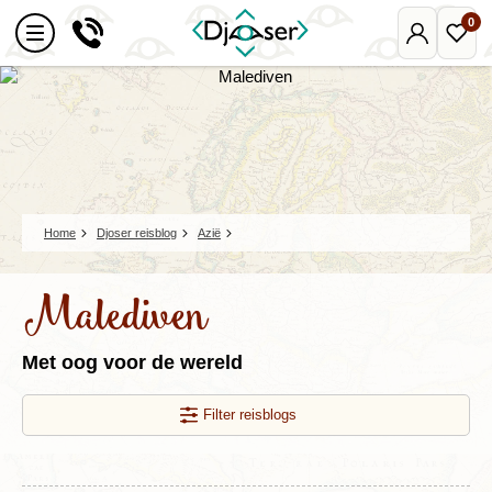
0
Mijn
Favo
Djoser
reize
Home
Djoser reisblog
Azië
Malediven
Met oog voor de wereld
Filter reisblogs