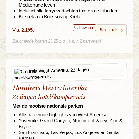
Mediterrane leven
Inclusief alle ferryovertochten tussen de eilanden
Bezoek aan Knossos op Kreta
Bewaren
V.a. 2.195,-
Bekijk reis
Bijkomende kosten 26,25 p.p. (o.b.v. 2 personen)
Rondreis West-Amerika
22 dagen hotel/kampeerreis
Met de mooiste nationale parken
Alle beroemde highlights van West Amerika
Yosemite, Grand Canyon, Monument Valley, Zion &
Bryce
San Francisco, Las Vegas, Los Angeles en Santa
Barbara