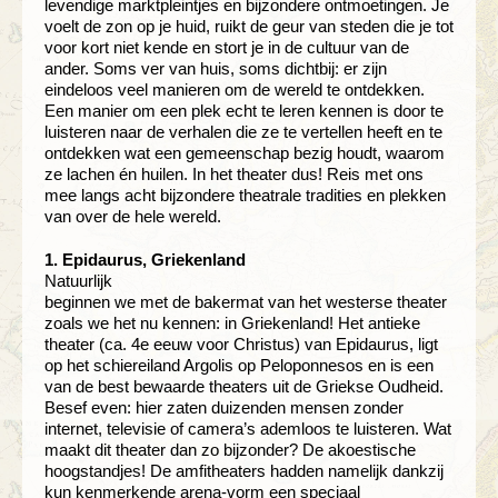
levendige marktpleintjes en bijzondere ontmoetingen. Je
voelt de zon op je huid, ruikt de geur van steden die je tot
voor kort niet kende en stort je in de cultuur van de
ander. Soms ver van huis, soms dichtbij: er zijn
eindeloos veel manieren om de wereld te ontdekken.
Een manier om een plek echt te leren kennen is door te
luisteren naar de verhalen die ze te vertellen heeft en te
ontdekken wat een gemeenschap bezig houdt, waarom
ze lachen én huilen. In het theater dus! Reis met ons
mee langs acht bijzondere theatrale tradities en plekken
van over de hele wereld.
1. Epidaurus, Griekenland
Natuurlijk
beginnen we met de bakermat van het westerse theater
zoals we het nu kennen: in Griekenland! Het antieke
theater (ca. 4e eeuw voor Christus) van Epidaurus, ligt
op het schiereiland Argolis op
Peloponnesos
en is een
van de best bewaarde theaters uit de Griekse Oudheid.
Besef even: hier zaten duizenden mensen zonder
internet, televisie of camera’s ademloos te luisteren. Wat
maakt dit theater dan zo bijzonder? De akoestische
hoogstandjes! De amfitheaters hadden namelijk dankzij
kun kenmerkende arena-vorm een speciaal