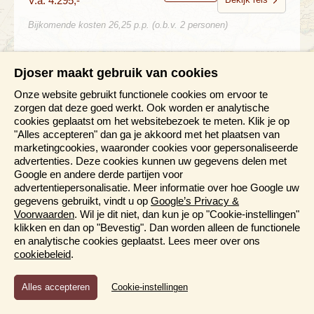
V.a. 4.295,-
Bijkomende kosten 26,25 p.p. (o.b.v. 2 personen)
Djoser maakt gebruik van cookies
Onze website gebruikt functionele cookies om ervoor te
zorgen dat deze goed werkt. Ook worden er analytische
Rondreis Latijns-Amerika
cookies geplaatst om het websitebezoek te meten. Klik je op
40 dagen
"Alles accepteren" dan ga je akkoord met het plaatsen van
marketingcookies, waaronder cookies voor gepersonaliseerde
In 40 dagen van Paramaribo naar Rio de Janeiro
advertenties. Deze cookies kunnen uw gegevens delen met
Suriname, Frans Guyana en Brazilië
Google en andere derde partijen voor
advertentiepersonalisatie. Meer informatie over hoe Google uw
Hoogtepunten van Suriname, Frans Guyana &
gegevens gebruikt, vindt u op
Google’s Privacy &
Brazilië
Voorwaarden
. Wil je dit niet, dan kun je op "Cookie-instellingen"
Door de ongerepte natuur van het Amazonegebied
klikken en dan op "Bevestig". Dan worden alleen de functionele
Bezoek koloniale steden en kom tot rust aan de
en analytische cookies geplaatst. Lees meer over ons
tropische kust van Brazilië
cookiebeleid
.
Betoverende zandduinen
40 dagen vol avontuur, natuur en ontspanning
Functioneel en Analytisch
Cookie-instellingen
Cookies die er voor zorgen dat de website naar behoren
Bewaren
V.a. 7.045,-
Bekijk reis
functioneert en cookies waarmee wij anoniem het gebruik van