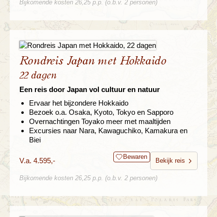
Bijkomende kosten 26,25 p.p. (o.b.v. 2 personen)
Rondreis Japan met Hokkaido
22 dagen
Een reis door Japan vol cultuur en natuur
Ervaar het bijzondere Hokkaido
Bezoek o.a. Osaka, Kyoto, Tokyo en Sapporo
Overnachtingen Toyako meer met maaltijden
Excursies naar Nara, Kawaguchiko, Kamakura en
Biei
Bewaren
V.a. 4.595,-
Bekijk reis
Bijkomende kosten 26,25 p.p. (o.b.v. 2 personen)