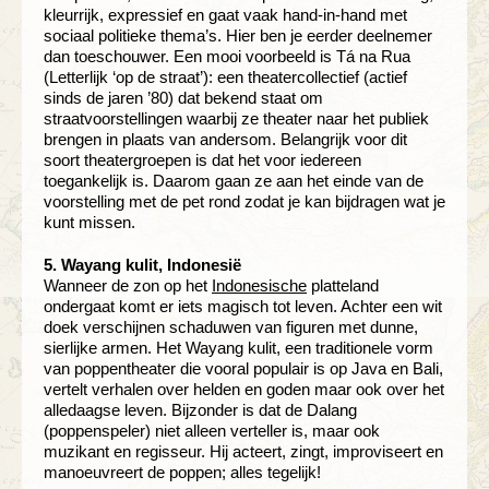
kleurrijk, expressief en gaat vaak hand-in-hand met
sociaal politieke thema’s. Hier ben je eerder deelnemer
dan toeschouwer. Een mooi voorbeeld is Tá na Rua
(Letterlijk ‘op de straat’): een theatercollectief (actief
sinds de jaren ’80) dat bekend staat om
straatvoorstellingen waarbij ze theater naar het publiek
brengen in plaats van andersom. Belangrijk voor dit
soort theatergroepen is dat het voor iedereen
toegankelijk is. Daarom gaan ze aan het einde van de
voorstelling met de pet rond zodat je kan bijdragen wat je
kunt missen.
5. Wayang kulit, Indonesië
Wanneer de zon op het
Indonesische
platteland
ondergaat komt er iets magisch tot leven. Achter een wit
doek verschijnen schaduwen van figuren met dunne,
sierlijke armen. Het Wayang kulit, een traditionele vorm
van poppentheater die vooral populair is op Java en Bali,
vertelt verhalen over helden en goden maar ook over het
alledaagse leven. Bijzonder is dat de Dalang
(poppenspeler) niet alleen verteller is, maar ook
muzikant en regisseur. Hij acteert, zingt, improviseert en
manoeuvreert de poppen; alles tegelijk!