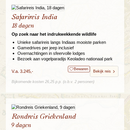
Safarireis India
18 dagen
Op zoek naar het indrukwekkende wildlife
Unieke safarireis langs Indiaas mooiste parken
Gamedrives per jeep inclusief
Overnachtingen in sfeervolle lodges
Bezoek aan vogelparadijs Keoladeo nationaal park
Bewaren
V.a. 3.245,-
Bekijk reis
Bijkomende kosten 26,25 p.p. (o.b.v. 2 personen)
Rondreis Griekenland
9 dagen