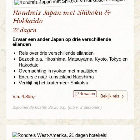
Rondreis Japan met Shikoku &
Hokkaido
22 dagen
Ervaar een ander Japan op drie verschillende
eilanden
Reis over drie verschillende eilanden
Bezoek o.a. Hiroshima, Matsuyama, Kyoto, Tokyo en
Hakodate
Overnachting in ryokan met maaltijden
Excursie naar kunsteiland Naoshima
Verblijf bij het kratermeer Shikotsu
Bewaren
V.a. 4.895,-
Bekijk reis
Bijkomende kosten 26,25 p.p. (o.b.v. 2 personen)