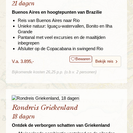
21 dagen
Buenos Aires en hoogtepunten van Brazilie
Reis van Buenos Aires naar Rio
Unieke natuur: Iguaçu-watervallen, Bonito en Ilha
Grande
Pantanal met veel excursies en de maaltijden
inbegrepen
Afsluiter op de Copacabana in swingend Rio
Bewaren
V.a. 3.895,-
Bekijk reis
Bijkomende kosten 26,25 p.p. (o.b.v. 2 personen)
Rondreis Griekenland
18 dagen
Ontdek de verborgen schatten van Griekenland