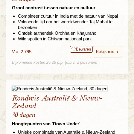
Groot contrast tussen natuur en cultuur
Combineer cultuur in India met de natuur van Nepal
Voldoende tijd om het wereldwonder Taj Mahal te
bezoeken
Ontdek authentiek Orchha en Khajuraho
Wild spotten in Chitwan nationaal park
Bewaren
V.a. 2.795,-
Bekijk reis
Bijkomende kosten 26,25 p.p. (o.b.v. 2 personen)
Rondreis Australië & Nieuw-
Zeeland
30 dagen
Hoogtepunten van 'Down Under'
Unieke combinatie van Australië & Nieuw-Zeeland