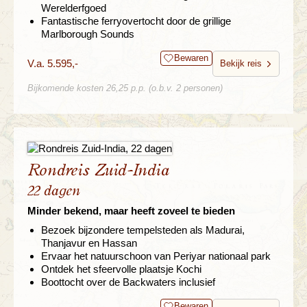
Werelderfgoed
Fantastische ferryovertocht door de grillige
Marlborough Sounds
Bewaren
V.a. 5.595,-
Bekijk reis
Bijkomende kosten 26,25 p.p. (o.b.v. 2 personen)
Rondreis Zuid-India
22 dagen
Minder bekend, maar heeft zoveel te bieden
Bezoek bijzondere tempelsteden als Madurai,
Thanjavur en Hassan
Ervaar het natuurschoon van Periyar nationaal park
Ontdek het sfeervolle plaatsje Kochi
Boottocht over de Backwaters inclusief
Bewaren