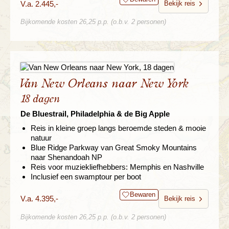
V.a. 2.445,-
Bekijk reis
Bijkomende kosten 26,25 p.p. (o.b.v. 2 personen)
Van New Orleans naar New York
18 dagen
De Bluestrail, Philadelphia & de Big Apple
Reis in kleine groep langs beroemde steden & mooie
natuur
Blue Ridge Parkway van Great Smoky Mountains
naar Shenandoah NP
Reis voor muziekliefhebbers: Memphis en Nashville
Inclusief een swamptour per boot
Bewaren
V.a. 4.395,-
Bekijk reis
Bijkomende kosten 26,25 p.p. (o.b.v. 2 personen)