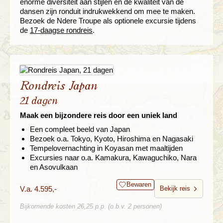
enorme diversiteit aan stijlen en de kwaliteit van de
dansen zijn ronduit indrukwekkend om mee te maken.
Bezoek de Ndere Troupe als optionele excursie tijdens
de
17-daagse rondreis
.
Rondreis Japan
21 dagen
Maak een bijzondere reis door een uniek land
Een compleet beeld van Japan
Bezoek o.a. Tokyo, Kyoto, Hiroshima en Nagasaki
Tempelovernachting in Koyasan met maaltijden
Excursies naar o.a. Kamakura, Kawaguchiko, Nara
en Asovulkaan
Bewaren
V.a. 4.595,-
Bekijk reis
Bijkomende kosten 26,25 p.p. (o.b.v. 2 personen)