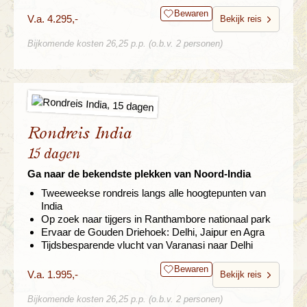
Bewaren
V.a. 4.295,-
Bekijk reis
Bijkomende kosten 26,25 p.p. (o.b.v. 2 personen)
Rondreis India
15 dagen
Ga naar de bekendste plekken van Noord-India
Tweeweekse rondreis langs alle hoogtepunten van
India
Op zoek naar tijgers in Ranthambore nationaal park
Ervaar de Gouden Driehoek: Delhi, Jaipur en Agra
Tijdsbesparende vlucht van Varanasi naar Delhi
Bewaren
V.a. 1.995,-
Bekijk reis
Bijkomende kosten 26,25 p.p. (o.b.v. 2 personen)