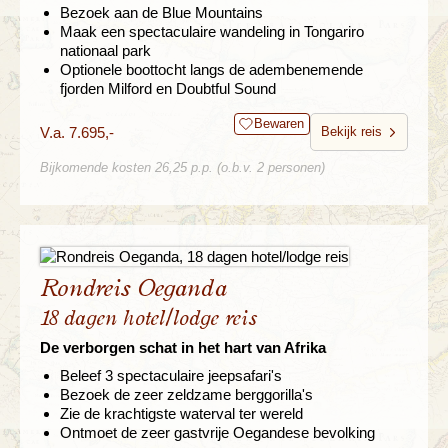
Bezoek aan de Blue Mountains
Maak een spectaculaire wandeling in Tongariro
nationaal park
Optionele boottocht langs de adembenemende
fjorden Milford en Doubtful Sound
Bewaren
V.a. 7.695,-
Bekijk reis
Bijkomende kosten 26,25 p.p. (o.b.v. 2 personen)
Rondreis Oeganda
18 dagen hotel/lodge reis
De verborgen schat in het hart van Afrika
Beleef 3 spectaculaire jeepsafari's
Bezoek de zeer zeldzame berggorilla's
Zie de krachtigste waterval ter wereld
Ontmoet de zeer gastvrije Oegandese bevolking