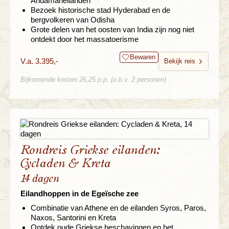
Andamaneilanden
Bezoek historische stad Hyderabad en de
bergvolkeren van Odisha
Grote delen van het oosten van India zijn nog niet
ontdekt door het massatoerisme
Bewaren
V.a. 3.395,-
Bekijk reis
Bijkomende kosten 26,25 p.p. (o.b.v. 2 personen)
Rondreis Griekse eilanden:
Cycladen & Kreta
14 dagen
Eilandhoppen in de Egeïsche zee
Combinatie van Athene en de eilanden Syros, Paros,
Naxos, Santorini en Kreta
Ontdek oude Griekse beschavingen en het