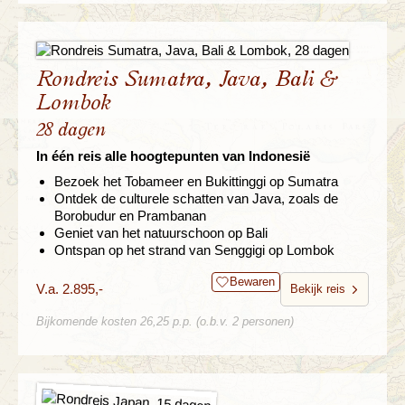
Rondreis Sumatra, Java, Bali &
Lombok
28 dagen
In één reis alle hoogtepunten van Indonesië
Bezoek het Tobameer en Bukittinggi op Sumatra
Ontdek de culturele schatten van Java, zoals de
Borobudur en Prambanan
Geniet van het natuurschoon op Bali
Ontspan op het strand van Senggigi op Lombok
Bewaren
V.a. 2.895,-
Bekijk reis
Bijkomende kosten 26,25 p.p. (o.b.v. 2 personen)