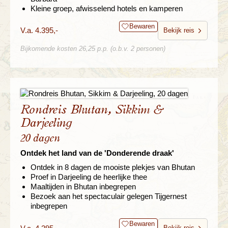
Kleine groep, afwisselend hotels en kamperen
Bewaren
V.a. 4.395,-
Bekijk reis
Bijkomende kosten 26,25 p.p. (o.b.v. 2 personen)
Rondreis Bhutan, Sikkim &
Darjeeling
20 dagen
Ontdek het land van de 'Donderende draak'
Ontdek in 8 dagen de mooiste plekjes van Bhutan
Proef in Darjeeling de heerlijke thee
Maaltijden in Bhutan inbegrepen
Bezoek aan het spectaculair gelegen Tijgernest
inbegrepen
Bewaren
Bekijk reis