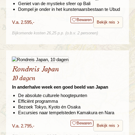
Geniet van de mystieke sfeer op Bali
Dompel je onder in het kunstenaarsbestaan te Ubud
Bewaren
V.a. 2.595,-
Bekijk reis
Bijkomende kosten 26,25 p.p. (o.b.v. 2 personen)
Rondreis Japan
10 dagen
In anderhalve week een goed beeld van Japan
De absolute culturele hoogtepunten
Efficiënt programma
Bezoek Tokyo, Kyoto én Osaka
Excursies naar tempelsteden Kamakura en Nara
Bewaren
V.a. 2.795,-
Bekijk reis