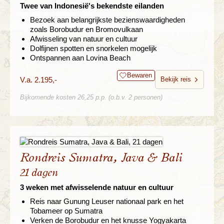
Twee van Indonesië's bekendste eilanden
Bezoek aan belangrijkste bezienswaardigheden
zoals Borobudur en Bromovulkaan
Afwisseling van natuur en cultuur
Dolfijnen spotten en snorkelen mogelijk
Ontspannen aan Lovina Beach
Bewaren
V.a. 2.195,-
Bekijk reis
Bijkomende kosten 26,25 p.p. (o.b.v. 2 personen)
Rondreis Sumatra, Java & Bali
21 dagen
3 weken met afwisselende natuur en cultuur
Reis naar Gunung Leuser nationaal park en het
Tobameer op Sumatra
Verken de Borobudur en het knusse Yogyakarta