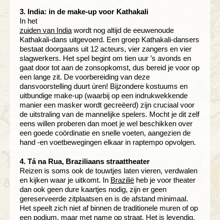
3. India: in de make-up voor Kathakali
In het
zuiden van India
wordt nog altijd de eeuwenoude
Kathakali-dans uitgevoerd. Een groep Kathakali-dansers
bestaat doorgaans uit 12 acteurs, vier zangers en vier
slagwerkers. Het spel begint om tien uur ’s avonds en
gaat door tot aan de zonsopkomst, dus bereid je voor op
een lange zit. De voorbereiding van deze
dansvoorstelling duurt úren! Bijzondere kostuums en
uitbundige make-up (waarbij op een indrukwekkende
manier een masker wordt gecreëerd) zijn cruciaal voor
de uitstraling van de mannelijke spelers. Mocht je dit zelf
eens willen proberen dan moet je wel beschikken over
een goede coördinatie en snelle voeten, aangezien de
hand -en voetbewegingen elkaar in raptempo opvolgen.
4. Tá na Rua, Braziliaans straattheater
Reizen is soms ook de touwtjes laten vieren, verdwalen
en kijken waar je uitkomt. In
Brazilië
heb je voor theater
dan ook geen dure kaartjes nodig, zijn er geen
gereserveerde zitplaatsen en is de afstand minimaal.
Het speelt zich niet af binnen de traditionele muren of op
een podium, maar met name op straat. Het is levendig,