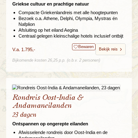
Griekse cultuur en prachtige natuur
Compacte Griekenlandreis met alle hoogtepunten
Bezoek o.a. Athene, Delphi, Olympia, Mystras én
Nafplion
Afsluiting op het eiland Aegina
Centraal gelegen kleinschalige hotels inclusief ontbijt
Bewaren
V.a. 1.795,-
Bekijk reis
Bijkomende kosten 26,25 p.p. (o.b.v. 2 personen)
Rondreis Oost-India &
Andamaneilanden
23 dagen
Ontspannen op ongerepte eilanden
Afwisselende rondreis door Oost-India en de