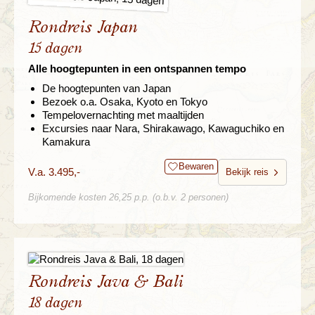
Rondreis Japan
15 dagen
Alle hoogtepunten in een ontspannen tempo
De hoogtepunten van Japan
Bezoek o.a. Osaka, Kyoto en Tokyo
Tempelovernachting met maaltijden
Excursies naar Nara, Shirakawago, Kawaguchiko en
Kamakura
Bewaren
V.a. 3.495,-
Bekijk reis
Bijkomende kosten 26,25 p.p. (o.b.v. 2 personen)
Rondreis Java & Bali
18 dagen