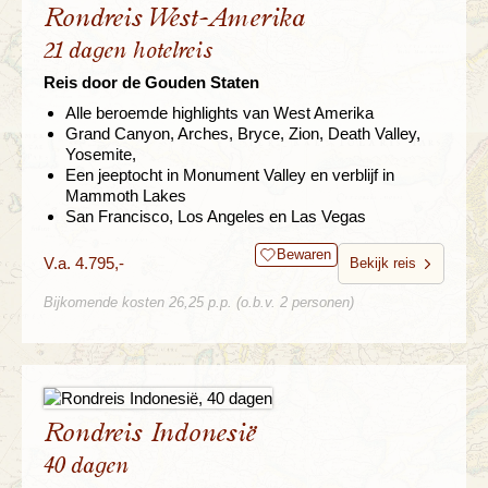
Rondreis West-Amerika
21 dagen hotelreis
Reis door de Gouden Staten
Alle beroemde highlights van West Amerika
Grand Canyon, Arches, Bryce, Zion, Death Valley,
Yosemite,
Een jeeptocht in Monument Valley en verblijf in
Mammoth Lakes
San Francisco, Los Angeles en Las Vegas
Bewaren
V.a. 4.795,-
Bekijk reis
Bijkomende kosten 26,25 p.p. (o.b.v. 2 personen)
Rondreis Indonesië
40 dagen