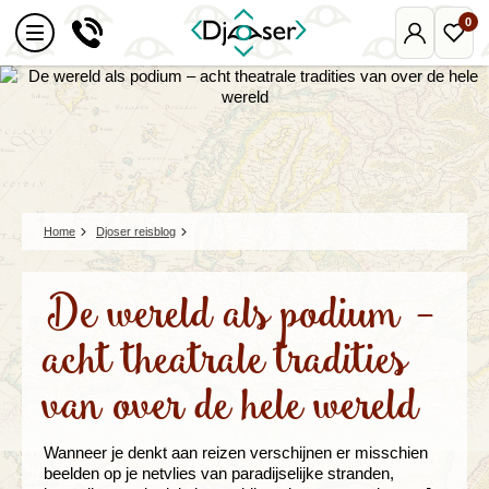
0
Mijn
Favo
Djoser
reize
Home
Djoser reisblog
De wereld als podium –
acht theatrale tradities
van over de hele wereld
Wanneer je denkt aan reizen verschijnen er misschien
beelden op je netvlies van paradijselijke stranden,