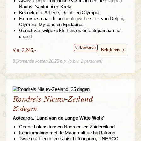
Afwisselende combinatie vasteland en de eilanden
Naxos, Santorini en Kreta
Bezoek o.a. Athene, Delphi en Olympia
Excursies naar de archeologische sites van Delphi,
Olympia, Mycene en Epidaurus
Geniet van witgekalkte huisjes en ontspan aan het
strand
Bewaren
V.a. 2.245,-
Bekijk reis
Bijkomende kosten 26,25 p.p. (o.b.v. 2 personen)
Rondreis Nieuw-Zeeland
25 dagen
Aotearoa, 'Land van de Lange Witte Wolk'
Goede balans tussen Noorder- en Zuidereiland
Kennismaking met de Maori-cultuur bij Rotorua
Twee nachten in vulkanisch Tongariro, UNESCO