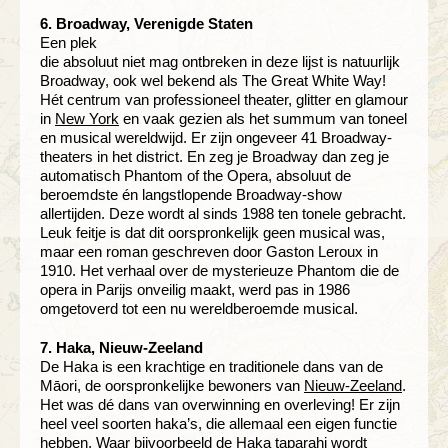
6. Broadway, Verenigde Staten
Een plek
die absoluut niet mag ontbreken in deze lijst is natuurlijk
Broadway, ook wel bekend als The Great White Way!
Hét centrum van professioneel theater, glitter en glamour
in
New York
en vaak gezien als het summum van toneel
en musical wereldwijd. Er zijn ongeveer 41 Broadway-
theaters in het district. En zeg je Broadway dan zeg je
automatisch Phantom of the Opera, absoluut de
beroemdste én langstlopende Broadway-show
allertijden. Deze wordt al sinds 1988 ten tonele gebracht.
Leuk feitje is dat dit oorspronkelijk geen musical was,
maar een roman geschreven door Gaston Leroux in
1910. Het verhaal over de mysterieuze Phantom die de
opera in Parijs onveilig maakt, werd pas in 1986
omgetoverd tot een nu wereldberoemde musical.
7. Haka, Nieuw-Zeeland
De Haka is een krachtige en traditionele dans van de
Māori, de oorspronkelijke bewoners van
Nieuw-Zeeland
.
Het was dé dans van overwinning en overleving! Er zijn
heel veel soorten haka’s, die allemaal een eigen functie
hebben. Waar bijvoorbeeld de Haka taparahi wordt