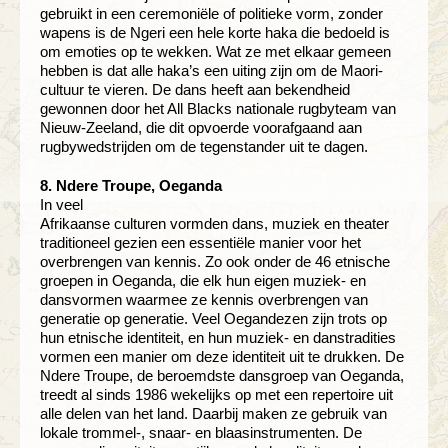
gebruikt in een ceremoniële of politieke vorm, zonder
wapens is de Ngeri een hele korte haka die bedoeld is
om emoties op te wekken. Wat ze met elkaar gemeen
hebben is dat alle haka’s een uiting zijn om de Maori-
cultuur te vieren. De dans heeft aan bekendheid
gewonnen door het All Blacks nationale rugbyteam van
Nieuw-Zeeland, die dit opvoerde voorafgaand aan
rugbywedstrijden om de tegenstander uit te dagen.
8. Ndere Troupe, Oeganda
In veel
Afrikaanse culturen vormden dans, muziek en theater
traditioneel gezien een essentiële manier voor het
overbrengen van kennis. Zo ook onder de 46 etnische
groepen in Oeganda, die elk hun eigen muziek- en
dansvormen waarmee ze kennis overbrengen van
generatie op generatie. Veel Oegandezen zijn trots op
hun etnische identiteit, en hun muziek- en danstradities
vormen een manier om deze identiteit uit te drukken. De
Ndere Troupe, de beroemdste dansgroep van Oeganda,
treedt al sinds 1986 wekelijks op met een repertoire uit
alle delen van het land. Daarbij maken ze gebruik van
lokale trommel-, snaar- en blaasinstrumenten. De