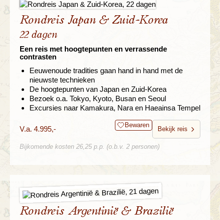
Rondreis Japan & Zuid-Korea
22 dagen
Een reis met hoogtepunten en verrassende
contrasten
Eeuwenoude tradities gaan hand in hand met de
nieuwste technieken
De hoogtepunten van Japan en Zuid-Korea
Bezoek o.a. Tokyo, Kyoto, Busan en Seoul
Excursies naar Kamakura, Nara en Haeainsa Tempel
Bewaren
V.a. 4.995,-
Bekijk reis
Bijkomende kosten 26,25 p.p. (o.b.v. 2 personen)
Rondreis Argentinië & Brazilië