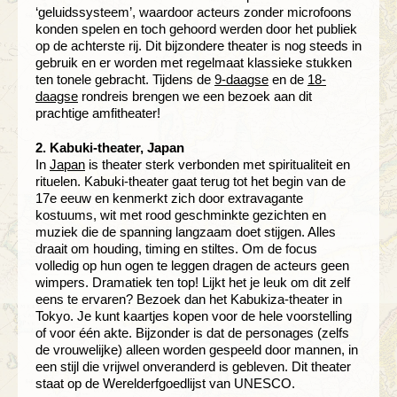
‘geluidssysteem’, waardoor acteurs zonder microfoons
konden spelen en toch gehoord werden door het publiek
op de achterste rij. Dit bijzondere theater is nog steeds in
gebruik en er worden met regelmaat klassieke stukken
ten tonele gebracht. Tijdens de
9-daagse
en de
18-
daagse
rondreis brengen we een bezoek aan dit
prachtige amfitheater!
2. Kabuki-theater, Japan
In
Japan
is theater sterk verbonden met spiritualiteit en
rituelen. Kabuki-theater gaat terug tot het begin van de
17e eeuw en kenmerkt zich door extravagante
kostuums, wit met rood geschminkte gezichten en
muziek die de spanning langzaam doet stijgen. Alles
draait om houding, timing en stiltes. Om de focus
volledig op hun ogen te leggen dragen de acteurs geen
wimpers. Dramatiek ten top! Lijkt het je leuk om dit zelf
eens te ervaren? Bezoek dan het Kabukiza-theater in
Tokyo. Je kunt kaartjes kopen voor de hele voorstelling
of voor één akte. Bijzonder is dat de personages (zelfs
de vrouwelijke) alleen worden gespeeld door mannen, in
een stijl die vrijwel onveranderd is gebleven. Dit theater
staat op de Werelderfgoedlijst van UNESCO.