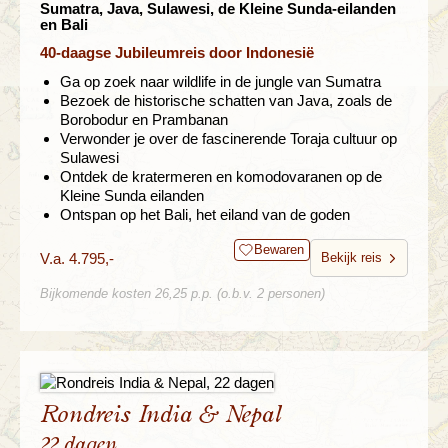
Sumatra, Java, Sulawesi, de Kleine Sunda-eilanden
en Bali
40-daagse Jubileumreis door Indonesië
Ga op zoek naar wildlife in de jungle van Sumatra
Bezoek de historische schatten van Java, zoals de
Borobodur en Prambanan
Verwonder je over de fascinerende Toraja cultuur op
Sulawesi
Ontdek de kratermeren en komodovaranen op de
Kleine Sunda eilanden
Ontspan op het Bali, het eiland van de goden
Bewaren
V.a. 4.795,-
Bekijk reis
Bijkomende kosten 26,25 p.p. (o.b.v. 2 personen)
Rondreis India & Nepal
22 dagen