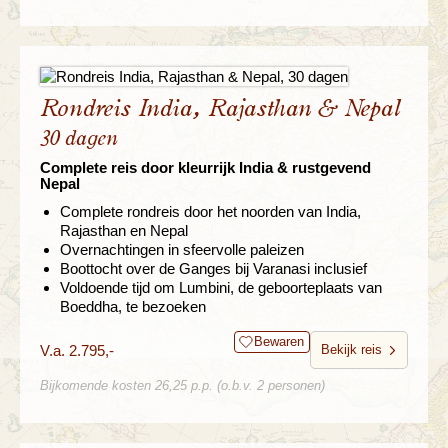
Rondreis India, Rajasthan & Nepal
30 dagen
Complete reis door kleurrijk India & rustgevend
Nepal
Complete rondreis door het noorden van India,
Rajasthan en Nepal
Overnachtingen in sfeervolle paleizen
Boottocht over de Ganges bij Varanasi inclusief
Voldoende tijd om Lumbini, de geboorteplaats van
Boeddha, te bezoeken
Bewaren
V.a. 2.795,-
Bekijk reis
Bijkomende kosten 26,25 p.p. (o.b.v. 2 personen)