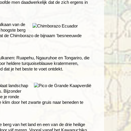
loofde men daadwerkelijk dat de zich ergens in
ulkaan van de
 hoogste berg
wat de Chimborazo de bijnaam ‘besneeuwde
 vulkanen: Ruapehu, Ngauruhoe en Tongariro, die
door heldere turquoiseblauwe kratermeren,
dat je het beste te voet ontdekt.
olaat landschap
s. Bijzonder
ie je ronde
e klim door het zwarte gruis naar beneden te
e berg van het land en een van de drie heilige
d door vijf meren. Vooral vanaf het Kawaguchiko