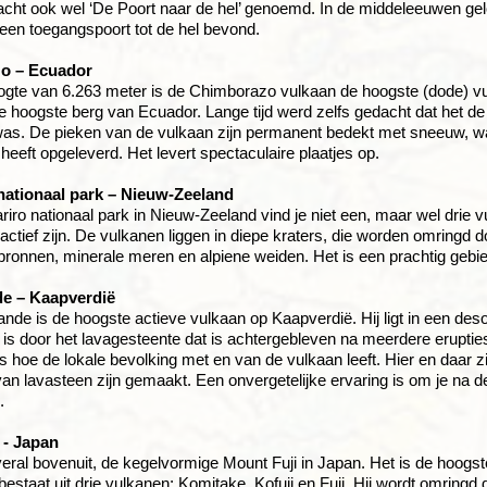
racht ook wel ‘De Poort naar de hel’ genoemd. In de middeleeuwen ge
een toegangspoort tot de hel bevond.
o – Ecuador
ogte van 6.263 meter is de Chimborazo vulkaan de hoogste (dode) v
 hoogste berg van Ecuador. Lange tijd werd zelfs gedacht dat het de
 was. De pieken van de vulkaan zijn permanent bedekt met sneeuw, 
heeft opgeleverd. Het levert spectaculaire plaatjes op.
nationaal park – Nieuw-Zeeland
ariro nationaal park in Nieuw-Zeeland vind je niet een, maar wel drie
actief zijn. De vulkanen liggen in diepe kraters, die worden omringd 
onnen, minerale meren en alpiene weiden. Het is een prachtig gebied 
e – Kaapverdië
nde is de hoogste actieve vulkaan op Kaapverdië. Hij ligt in een des
t is door het lavagesteente dat is achtergebleven na meerdere eruptie
is hoe de lokale bevolking met en van de vulkaan leeft. Hier en daar z
van lavasteen zijn gemaakt. Een onvergetelijke ervaring is om je na d
.
 - Japan
overal bovenuit, de kegelvormige Mount Fuji in Japan. Het is de hoogst
 bestaat uit drie vulkanen: Komitake, Kofuji en Fuji. Hij wordt omring