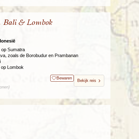
, Bali & Lombok
donesië
i op Sumatra
Java, zoals de Borobudur en Prambanan
i
i op Lombok
Bewaren
Bekijk reis
sonen)