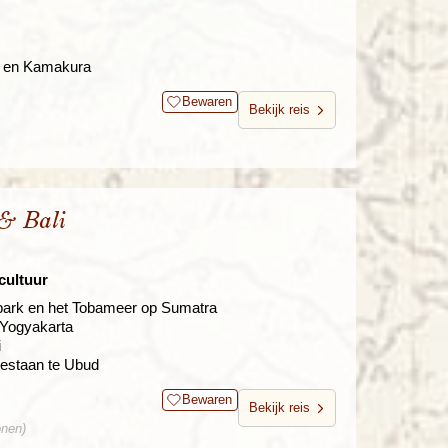
o en Kamakura
Bewaren
Bekijk reis
& Bali
cultuur
park en het Tobameer op Sumatra
 Yogyakarta
i
bestaan te Ubud
Bewaren
Bekijk reis
onen)