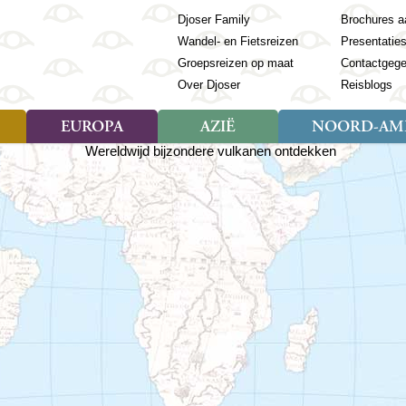
Djoser Family
Brochures a
Wandel- en Fietsreizen
Presentatie
Groepsreizen op maat
Contactgeg
Over Djoser
Reisblogs
EUROPA
AZIË
NOORD-AME
Soort reizen
Soort reizen
Landen
Soort reizen
Landen
ambique
Rondreis (28)
(Frans) Guyana
Rondreis (57)
Albanië
Rondreis (7)
Banglade
Geor
ibië
Familiereis (11)
Galapagos
Familiereis (22)
Andorra
Familiereis (2)
Bhutan
Grie
anda
Fietsreis (8)
Guatemala
Fietsreis (3)
Armenië
Natuur (5)
Cambodja
IJsl
Tomé en Principe
Wandelreis (23)
Honduras
Cultuur (28)
Azerbeidzjan
China
Ierl
ziland
Cultuur (12)
Mexico
Natuur (16)
Azoren
Filipijnen
Italië
zania
Natuur (3)
Nicaragua
Balkan
India
Kaap
o
Paaseiland
Baltische Staten
Indochina
Kos
bia
Paraguay
Bosnië en Herzegovina
Indonesië
Kroa
ibar
Peru
Bulgarije
Japan
Lapl
Nieuwe reizen
babwe
Suriname
Engeland
Jordanië
Letl
r
-Afrika
Rondreis China & Tibet, 42
Estland
Kazachst
Lito
dagen
Finland
Kirgizië
Made