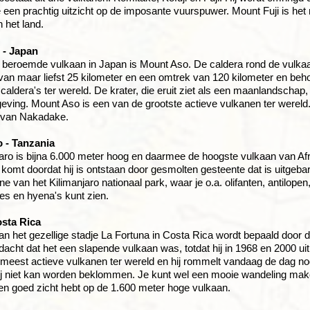
 een prachtig uitzicht op de imposante vuurspuwer. Mount Fuji is het
n het land.
 - Japan
beroemde vulkaan in Japan is Mount Aso. De caldera rond de vulkaa
an maar liefst 25 kilometer en een omtrek van 120 kilometer en beh
 caldera's ter wereld. De krater, die eruit ziet als een maanlandscha
ving. Mount Aso is een van de grootste actieve vulkanen ter wereld. 
 van Nakadake.
o - Tanzania
aro is bijna 6.000 meter hoog en daarmee de hoogste vulkaan van Afri
 komt doordat hij is ontstaan door gesmolten gesteente dat is uitgebar
e van het Kilimanjaro nationaal park, waar je o.a. olifanten, antilopen,
es en hyena's kunt zien.
osta Rica
an het gezellige stadje La Fortuna in Costa Rica wordt bepaald door 
edacht dat het een slapende vulkaan was, totdat hij in 1968 en 2000 uit
meest actieve vulkanen ter wereld en hij rommelt vandaag de dag nog a
ij niet kan worden beklommen. Je kunt wel een mooie wandeling mak
een goed zicht hebt op de 1.600 meter hoge vulkaan.