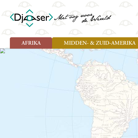
AFRIKA
MIDDEN- & ZUID-AMERIKA
Soort reizen
Soort reizen
Landen
Landen
Rondreis (26)
Rondreis (25)
Angola
Amazone
Moz
Familiereis (10)
Familiereis (11)
Benin
Argentinië
Nam
Fietsreis (2)
Fietsreis (1)
Botswana
Belize
Oeg
Wandelreis (1)
Cultuur (9)
Egypte
Bolivia
Sao 
Cultuur (3)
Natuur (13)
Ghana
Brazilië
Swa
Natuur (6)
Kaapverdië
Chili
Tan
Kenia
Colombia
Tog
Madagaskar
Costa Rica
Zam
Nieuwe reizen
Malawi
Cuba
Zanz
Voodoo in Benin en Togo, 16
Marokko
Ecuador
Zim
dagen
Mauritius
El Salvado
Zuid