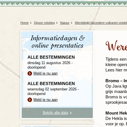
Home
Djoser reisblog
Natuur
Wereldwijd bijzondere vulkanen ontd
Informatiedagen &
Were
online presentaties
ALLE BESTEMMINGEN
Tijdens een
dinsdag 11 augustus 2026 -
kleine open
doorlopend
Lees hier m
Meld je nu aan
Bromo – I
ALLE BESTEMMINGEN
Op Java lig
woensdag 02 september 2026 -
grijs maanl
doorlopend
Bromo is vo
Meld je nu aan
sprookjesach
Bekijk alle data
Mount Hekl
De Hekla is
voor je op.