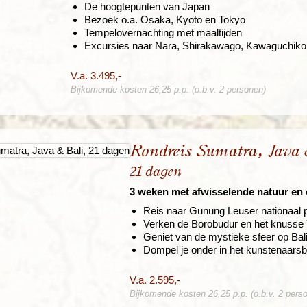
De hoogtepunten van Japan
Bezoek o.a. Osaka, Kyoto en Tokyo
Tempelovernachting met maaltijden
Excursies naar Nara, Shirakawago, Kawaguchik
V.a. 3.495,-
Bijkomende kosten 26,25 p.p. (o.b.v. 2 personen)
Rondreis Sumatra, Java 
21 dagen
3 weken met afwisselende natuur en 
Reis naar Gunung Leuser nationaal 
Verken de Borobudur en het knusse
Geniet van de mystieke sfeer op Bal
Dompel je onder in het kunstenaars
V.a. 2.595,-
Bijkomende kosten 26,25 p.p. (o.b.v. 2 pers