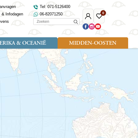
anvragen
Tel: 071-5126400
0
s & Infodagen
06-82071250
Mijn
Favoriete
Zoeken
evens
Djoser
reizen
RIKA & OCEANIË
MIDDEN-OOSTEN
Soort reizen
Landen
Landen
sh
gië
Rondreis (18)
Alaska
Maleisië
Noord-Macedonië
Egypte
kenland
Familiereis (9)
Australië
Mongolië
Noorwegen
Jordanië
and
Fietsreis (1)
Canada
Nepal
Polen
Marokko
and
Wandelreis (3)
Nieuw-Zeeland
Oezbekistan
Portugal
Oman
Cultuur (8)
Verenigde Staten
Singapore
Roemenië
Saoedi-Arabië
verdië
Sri Lanka
Sardinië
Tunesië
ovo
Taiwan
Schotland
Turkije
tië
Thailand
Servië
and
Tibet
Spanje
and
Turkmenistan
Turkije
an
uwen
Vietnam
Verenigd Koninkrijk
ira
Zijderoute
Wales