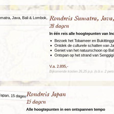
Rondreis Sumatra, Java
28 dagen
In één reis alle hoogtepunten van In
Bezoek het Tobameer en Bukittingg
Ontdek de culturele schatten van 
Geniet van het natuurschoon op Bal
Ontspan op het strand van Senggig
V.a. 2.895,-
Bijkomende kosten 26,25 p.p. (o.b.v. 2 per
Rondreis Japan
15 dagen
Alle hoogtepunten in een ontspannen tempo