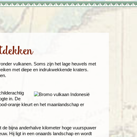
enegro
Zuid-Korea
tdekken
aronder vulkanen. Soms zijn het lage heuvels met
 reiken met diepe en indrukwekkende kraters.
ien.
hilderachtig
ogte in. De
ood-oranje kleurt en het maanlandschap er
t de bijna anderhalve kilometer hoge vuurspuwer
euw. Hij ligt in een onaards landschap en wordt