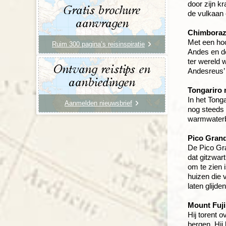
door zijn k
Gratis brochure
de vulkaan 
aanvragen
Chimboraz
Met een ho
Ruim 300 pagina’s reisinspiratie
Andes en de
ter wereld
Ontvang reistips en
Andesreus’ 
aanbiedingen
Tongariro 
In het Tong
Aanmelden nieuwsbrief
nog steeds 
warmwaterbr
Pico Grand
De Pico Gra
dat gitzwar
om te zien 
huizen die 
laten glijden
Mount Fuji
Hij torent 
bergen. Hij