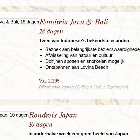
Rondreis Java & Bali
18 dagen
Twee van Indonesië's bekendste eilanden
Bezoek aan belangrijkste bezienswaardighed
Afwisseling van natuur en cultuur
Dolfijnen spotten en snorkelen mogelijk
Ontspannen aan Lovina Beach
V.a. 2.195,-
Bijkomende kosten 26,25 p.p. (o.b.v. 2 personen)
Rondreis Japan
10 dagen
In anderhalve week een goed beeld van Japan