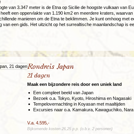
ë
te van 3.347 meter is de Etna op Sicilie de hoogste vulkaan van Europa.
heeft een oppervlakte van 1.190 km2 en meerdere kraters, waarvan d
rschillende manieren om de Etna te beklimmen. Je kunt omhoog met 
ng van een gids. Het uitzicht op het surrealtische maanlandschap i
Rondreis Japan
21 dagen
Maak een bijzondere reis door een uniek land
Een compleet beeld van Japan
Bezoek o.a. Tokyo, Kyoto, Hiroshima en Nagasaki
Tempelovernachting in Koyasan met maaltijden
Excursies naar o.a. Kamakura, Kawaguchiko, Nara
V.a. 4.595,-
Bijkomende kosten 26,25 p.p. (o.b.v. 2 personen)