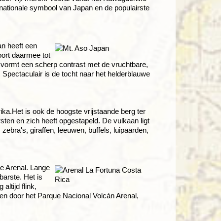
 nationale symbool van Japan en de populairste
n heeft een
oort daarmee tot
p, vormt een scherp contrast met de vruchtbare,
Spectaculair is de tocht naar het helderblauwe
ka.Het is ook de hoogste vrijstaande berg ter
sten en zich heeft opgestapeld. De vulkaan ligt
 zebra's, giraffen, leeuwen, buffels, luipaarden,
de Arenal. Lange
barste. Het is
ltijd flink,
en door het
Parque Nacional Volcán Arenal,