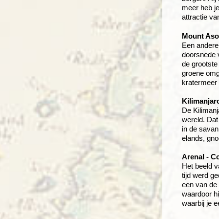
meer heb je
attractie va
Mount Aso
Een andere 
doorsnede v
de grootste
groene omge
kratermeer
Kilimanjar
De Kilimanj
wereld. Dat
in de savann
elands, gno
Arenal - C
Het beeld v
tijd werd g
een van de 
waardoor h
waarbij je 