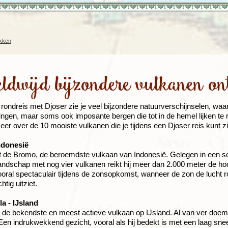
Rondreis Sulawesi &
Frankrijk
Laos
Mont
Molukken, 22 dagen
Malediven
ekken
ldwijd bijzondere vulkanen on
 rondreis met Djoser zie je veel bijzondere natuurverschijnselen, wa
ingen, maar soms ook imposante bergen die tot in de hemel lijken te
eer over de 10 mooiste vulkanen die je tijdens een Djoser reis kunt z
ndonesië
t de Bromo, de beroemdste vulkaan van Indonesië. Gelegen in een sc
andschap met nog vier vulkanen reikt hij meer dan 2.000 meter de ho
oral spectaculair tijdens de zonsopkomst, wanneer de zon de lucht r
tig uitziet.
a - IJsland
 de bekendste en meest actieve vulkaan op IJsland. Al van ver doem
 Een indrukwekkend gezicht, vooral als hij bedekt is met een laag sne